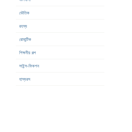
ভৌতিক
রহস্য
রোমান্টিক
শিক্ষনীয় গল্প
সাইন্স-ফিকশন
হাস্যরস