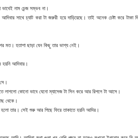
ভাবেই নাম চেন্জ সম্ভব না।
আদিবার সাথে চ্যাট করা টা জরুরী হয়ে দাড়িয়েছে। তাই অনেক চেষ্টা করে টাকা দ
ের মত। হতাশা ছাড়া যেন কিছু তার ভাগ্য নেই।
তন হয়নি আদিবার।
 সে।
করতে লাগলো কোনো ভাবে যেনো ম্যাসেজ টা সিন করে আর রিপলে টা আসে।
কাছ থেকে।
ি হলো তার। সেই শুরু আর পিছে ফিরে তাকাতে হয়নি আদির।
বলেছে আদি। আদিবা কথা গুলা খুব বেশি পছন্দ না হলেও কখনো ইগনোর করে নি আ