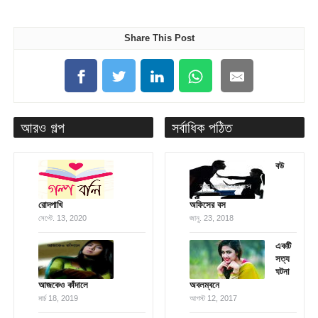
Share This Post
আরও গল্প
সর্বাধিক পঠিত
বউ
রোদপাখি
অফিসের বস
সেপ্টে. 13, 2020
জানু. 23, 2018
একটি
সত্য
ঘটনা
আজকেও কাঁদালে
অবলম্বনে
মার্চ 18, 2019
আগস্ট 12, 2017