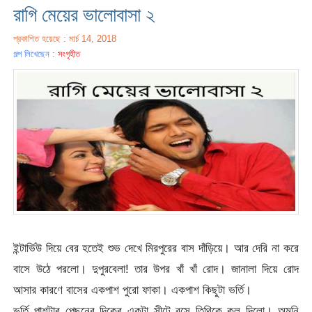
রাগি মেয়ের ভালোবাসা ২
প্রকাশিত হয়েছে : মার্চ 14, 2018
গল্প লিখেছেন :
সংগৃহীত
ইন্টার্ভিউ দিয়ে বের হতেই শুভ দেখে মিরপুরের বাস দাঁড়িয়ে। আর দেরি না করে
বাসে উঠে পরলো। দুপুরবেলা! তার উপর খাঁ খাঁ রোদ। জানালা দিয়ে রোদ
আসার কারণে বাসের একপাশ পুরো ফাকা। একপাশ কিছুটা ভর্তি।
ভর্তি পাশটার পেছনের দিকের একটা সীটে বসে তিথিকে কল দিলো। অমনি