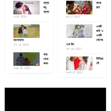
স্বপ্ন
বাসর
শুধু
রাত
স্বপ্ন
মে 14, 2019
জুন 17, 2017
একটি
ভাই ও
একটি
বোনের
ভালোবাসা
এক দিন
নভে. 11, 2019
নভে. 19, 2017
বাবা-
সিনিয়র
মেয়ে
বৌ
কথন
ফেব্রু. 25, 2020
আগস্ট 11, 2017