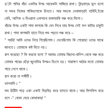
দু’টো পাখির খাঁচা একটার উপর আরেকটা সাজিয়ে রাখা। বিন্দুমাত্র ভুল হলো
না শুভর নিজের পাখিগুলোকে চিনতে। আর শুভকে দেখামাত্রই হাবিবি,ইয়ো
বেবি, আশিক ও দিওয়ানা একসাথে ডাকাডাকি শুরু করে দিলো।
খাঁচার উপর একটা শাদা কাগজে কি যেন লিখে তার উপর সেই ফল কাটার চাকুটা
রাখা। শাদা কাগজটা হাতে নিয়ে শুভ পড়তে শুরু করে –
” স্যরি! আমি ওদের নিয়ে গিয়েছিলাম। ভেবেছিলাম কি পেয়েছো ওদের মাঝে
জানতে। তোমাকে কষ্ট দিতে নয়।
রাগ করেছো ? কি করবো বলো ? আমার তোমার বিছানা-বালিশ থেকে শুরু করে
তোমার পায়ের ছেঁড়া জুতোটার উপরও হিংসে হয়। সারাক্ষণ আঠার মতো তোমার
গায়ে লেগে থাকে।
রাগ করো না লক্ষীটি।
ভালবাসি। ”
শুভ চিঠিটা পড়ে একা একাই বিড়বিড় করে হাসতে থাকে। আর ফিসফিস করে
বলে -” বোকা মেয়ে কোথাকার! “