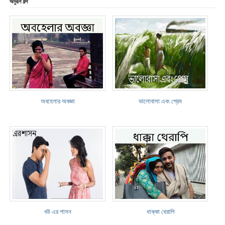
অনুরূপ গল্প
অবহেলার অবজ্ঞা
ভালোবাসা এবং প্রেম
বউ এর শাসন
ধাক্কা থেরাপি