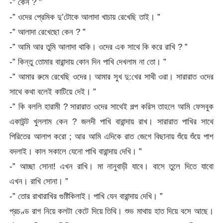
-” কেন ? ”
-” ওদের প্রেমিক দু’টোকে আলাদা খাচায় রেখেছি তাই। ”
-” আলাদা রেখেছো কেন ? ”
-” আমি আর তুমি আলাদা থাকি। ওদের এক সাথে কি করে রাখি ? ”
-” কিন্তু তোমার বারান্দায় কোন দিন পাখি দেখলাম না তো। ”
-” আমার রুমে রেখেছি ওদের। আমার সুখ দু:খের সাথী ওরা। সারারাত ওদের
সাথে কথা বলেই কাটিয়ে দেই। ”
-” কি বললি হারামী ? সারারাত ওদের সাথেই গল্প করিস তাহলে আমি ফেসবুক
একাউন্ট খুললাম কেন ? জলদী পাখি বারান্দায় রাখ। সারারাত পাখির সাথে
পিরিতের আলাপ করো ; আর আমি এদিকে রাত জেগে বিছানায় শুঁয়ে শুঁয়ে পাশ
বদলাই। কাল সকালে যেনো পাখি বারান্দায় দেখি। ”
-” আচ্ছা সোনা! এখন রাখি। মা নানুবাড়ী যাবে। বাসে তুলে দিতে যাবো
এখন। রাখি সোনা। ”
-” তোর রাখারাখির গুষ্টিকিলাই। পাখি যেন বারান্দায় দেখি। ”
প্রচণ্ড রাগ নিয়ে কলটা কেটে দিয়ে তিথি। শুভ মাথায় হাত দিয়ে বসে আছে।