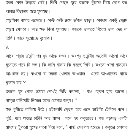
শুভর কোন উত্তর নেই। তিথি পেছন ঘুরে শুভকে খুঁজতে গিয়ে দেখে শুভ
আবার বিছানায় শুয়ে ঘুমাচ্ছে।
প্রেমিকা বাসায় এসেছে। কেউ নেউ রুমে দু’জন ছাড়া। কোথায় একটু প্রেম
প্রেম খেলবে। আর শুভ কিনা ঘুমাচ্ছে। শুভকে ডাকতে গিয়েও ডাক দেয় না
তিথি। ভাবে ঘুমোচ্ছে ঘুমোক।
৪.
আরো প্রায় দু’ঘন্টা পর ঘুম ভাঙে শুভর। অবশ্য দু’ঘন্টায় অতোটা ভালো ভাবে
ঘুমোতে পারে নি শুভ। কি জানি বাসায় কি করছে তিথি। কখনো থালা বাসনের
আওয়াজ হয়। কখনো বা দরজা খোলার আওয়াজ। এতো আওয়াজের মাঝে
ঘুমোন যায় ?
শুভকে ঘুম থেকে উঠতে দেখেই তিথি বললো, ” যাও ফ্রেশ হয়ে আসো।
নাস্তা বানিয়েছি নিজের হাতে তোমার জন্য। ”
শুভ খুশীতে লাফিয়ে উঠে। চটজলদি ফ্রেশ হয়ে এসে ডাইনিং টেবিলে বসে।
লুচি, ধনে পাতার চাটনি আর মাংস। মনে হয় কবুতরের। শুভ বড়সড় একটা
মাংসের টুকরো মুখের মাঝে দিয়ে বলে, ” বাহ! সেরকম হয়েছে। কবুতর কোথায়