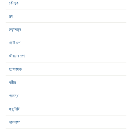
কৌতুক
গল্প
ছড়াসমূহ
ছোট গল্প
জীবনের গল্প
দু:খদায়ক
ধর্মীয়
প্রবন্ধ
ফ্যান্টাসি
ভালবাসা