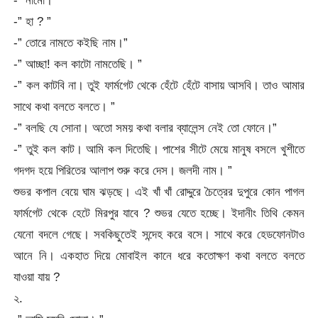
-” হা ? ”
-” তোরে নামতে কইছি নাম।”
-” আচ্ছা! কল কাটো নামতেছি। ”
-” কল কাটবি না। তুই ফার্মগেট থেকে হেঁটে হেঁটে বাসায় আসবি। তাও আমার
সাথে কথা বলতে বলতে। ”
-” বলছি যে সোনা। অতো সময় কথা বলার ব্যালেন্স নেই তো ফোনে।”
-” তুই কল কাট। আমি কল দিতেছি। পাশের সীটে মেয়ে মানুষ বসলে খুশীতে
গদগদ হয়ে পিরিতের আলাপ শুরু করে দেস। জলদী নাম। ”
শুভর কপাল বেয়ে ঘাম ঝড়ছে। এই খাঁ খাঁ রোদ্দুরে চৈত্রের দুপুরে কোন পাগল
ফার্মগেট থেকে হেটে মিরপুর যাবে ? শুভর যেতে হচ্ছে। ইদানীং তিথি কেমন
যেনো বদলে গেছে। সবকিছুতেই সন্দেহ করে বসে। সাথে করে হেডফোনটাও
আনে নি। একহাত দিয়ে মোবাইল কানে ধরে কতোক্ষণ কথা বলতে বলতে
যাওয়া যায় ?
২.