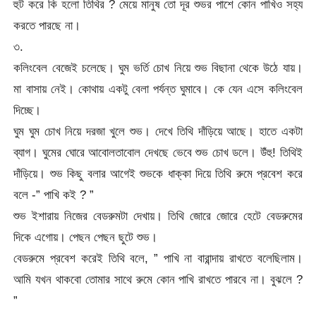
হুট করে কি হলো তিথির ? মেয়ে মানুষ তো দূর শুভর পাশে কোন পাখিও সহ্য
করতে পারছে না।
৩.
কলিংবেল বেজেই চলেছে। ঘুম ভর্তি চোখ নিয়ে শুভ বিছানা থেকে উঠে যায়।
মা বাসায় নেই। কোথায় একটু বেলা পর্যন্ত ঘুমাবে। কে যেন এসে কলিংবেল
দিচ্ছে।
ঘুম ঘুম চোখ নিয়ে দরজা খুলে শুভ। দেখে তিথি দাঁড়িয়ে আছে। হাতে একটা
ব্যাগ। ঘুমের ঘোরে আবোলতাবোল দেখছে ভেবে শুভ চোখ ডলে। উঁহু! তিথিই
দাঁড়িয়ে। শুভ কিছু বলার আগেই শুভকে ধাক্কা দিয়ে তিথি রুমে প্রবেশ করে
বলে -” পাখি কই ? ”
শুভ ইশারায় নিজের বেডরুমটা দেখায়। তিথি জোরে জোরে হেটে বেডরুমের
দিকে এগোয়। পেছন পেছন ছুটে শুভ।
বেডরুমে প্রবেশ করেই তিথি বলে, ” পাখি না বারান্দায় রাখতে বলেছিলাম।
আমি যখন থাকবো তোমার সাথে রুমে কোন পাখি রাখতে পারবে না। বুঝলে ?
”