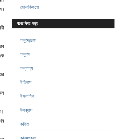
জোনাকিগুলো
যেন
গল্পের বিষয় সমূহ
য়ী
অনুপ্রেরণা
তাব
অনুবাদ
 এক
অন্যান্য
 ওর
ইতিহাস
বল
ইসলামিক
উপন্যাস
া।
খের
কবিতা
কাব্যগ্রন্থ