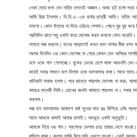
নেকা মেয়ে গুলা যেন নাহিদ বলতেই অজ্ঞান। অথচ দুই চক্ষে সহ্য
আমি রিয়া ইসলাম। বি.বি.এ -৩য় বর্ষের ছাত্রী আমি। নাহিদ 
বসলো। কোন উত্তর না দিয়ে এড়িয়ে গেলাম। পেছন ঘুর ঘুর করে
প্রতিদিন রাতে শুধু একটা করে মেসেজ করত কখনো ফোন করেনি। কোন 
লাগতে শুরু করলো। মনের আড়ালেই কখন ভাল লাগার বীজ বপন ক
পরপর তিনদিন ওর কোন মেসেজ না পেয়ে কেমন যেন অস্থির লাগছি
বসে ওকে গান শোনাচ্ছে। বুকের ভেতর চেপে থাকা আগুনটা যেন 
করেই সবার সামনে বলে দিলাম ওকে ভালবাসার কথা। সাথে সাথে এ
খানিকটা অবাক হলাম। পরে জানতে পারলাম মেসেজ না করা, আমাক
কাছের বান্ধবী সিমি। চোখের জলটা থামাতে পারলাম না। সবার স
করলাম।
শুরু হল ভালবাসার আকাশে কষ্ট সুখের সাত রঙ মিশিয়ে একি স্বপ
সাথে আমকে কাদাই আবার হাসাই। অদ্ভুত একটা অনুভুতি।
আমকে নিয়ে ওর গান। স্বপ্নের ভেলায় চড়ে তারার দেশে যাওয়
দাড়িয়ে থাকা। ক্লাস ফাকি দিয়ে মুভি দেখতে যাওয়া। একই স্বপ্ন 