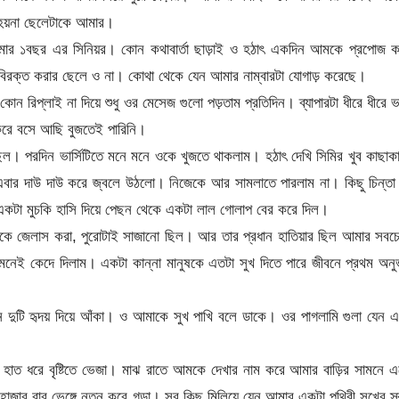
 হয়না ছেলেটাকে আমার।
আমার ১বছর এর সিনিয়র। কোন কথাবার্তা ছাড়াই ও হঠাৎ একদিন আমকে প্রপোজ 
 বিরক্ত করার ছেলে ও না। কোথা থেকে যেন আমার নাম্বারটা যোগাড় করেছে।
রিপ্লাই না দিয়ে শুধু ওর মেসেজ গুলো পড়তাম প্রতিদিন। ব্যাপারটা ধীরে ধীরে 
রে বসে আছি বুজতেই পারিনি।
ল। পরদিন ভার্সিটিতে মনে মনে ওকে খুজতে থাকলাম। হঠাৎ দেখি সিমির খুব কাছাক
এবার দাউ দাউ করে জ্বলে উঠলো। নিজেকে আর সামলাতে পারলাম না। কিছু চিন্তা
কটা মুচকি হাসি দিয়ে পেছন থেকে একটা লাল গোলাপ বের করে দিল।
ে জেলাস করা, পুরোটাই সাজানো ছিল। আর তার প্রধান হাতিয়ার ছিল আমার সবচে
ামনেই কেদে দিলাম। একটা কান্না মানুষকে এতটা সুখ দিতে পারে জীবনে প্রথম অন
্ন দুটি হৃদয় দিয়ে আঁকা। ও আমাকে সুখ পাখি বলে ডাকে। ওর পাগলামি গুলা যেন 
া। হাত ধরে বৃষ্টিতে ভেজা। মাঝ রাতে আমকে দেখার নাম করে আমার বাড়ির সামনে 
হাজার বার ভেঙ্গে নতুন করে গড়া। সব কিছু মিলিয়ে যেন আমার একটা পৃথিবী সুখের স্ব