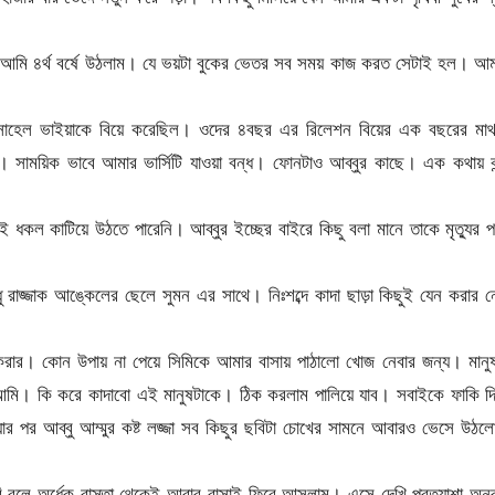
মি ৪র্থ বর্ষে উঠলাম। যে ভয়টা বুকের ভেতর সব সময় কাজ করত সেটাই হল। আম
েট সোহেল ভাইয়াকে বিয়ে করেছিল। ওদের ৪বছর এর রিলেশন বিয়ের এক বছরের মা
। সাময়িক ভাবে আমার ভার্সিটি যাওয়া বন্ধ। ফোনটাও আব্বুর কাছে। এক কথায় বন
 ধকল কাটিয়ে উঠতে পারেনি। আব্বুর ইচ্ছের বাইরে কিছু বলা মানে তাকে মৃত্যুর 
ধু রাজ্জাক আঙ্কেলের ছেলে সুমন এর সাথে। নিঃশব্দে কাদা ছাড়া কিছুই যেন করার 
ার। কোন উপায় না পেয়ে সিমিকে আমার বাসায় পাঠালো খোজ নেবার জন্য। মানু
ি। কি করে কাদাবো এই মানুষটাকে। ঠিক করলাম পালিয়ে যাব। সবাইকে ফাকি দি
়ার পর আব্বু আম্মুর কষ্ট লজ্জা সব কিছুর ছবিটা চোখের সামনে আবারও ভেসে উঠ
 বলে অর্ধেক রাস্তা থেকেই আবার বাসাই ফিরে আসলাম। এসে দেখি প্রত্যাশা অনু