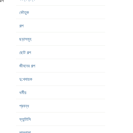
মরন
কৌতুক
গল্প
ছড়াসমূহ
ছোট গল্প
জীবনের গল্প
দু:খদায়ক
ধর্মীয়
প্রবন্ধ
ফ্যান্টাসি
ভালবাসা