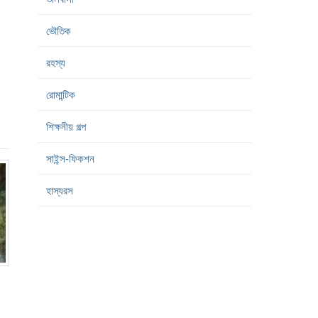
ভৌতিক
রহস্য
রোমান্টিক
শিক্ষনীয় গল্প
সাইন্স-ফিকশন
হাস্যরস