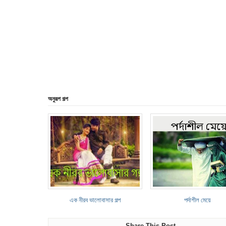
অনুরূপ গল্প
এক নীরব ভালোবাসার গল্প
পর্দাশীল মেয়ে
Share This Post