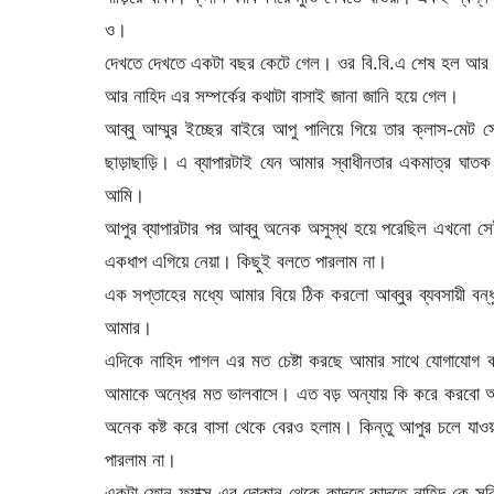
ও।
দেখতে দেখতে একটা বছর কেটে গেল। ওর বি.বি.এ শেষ হল আর আ
আর নাহিদ এর সম্পর্কের কথাটা বাসাই জানা জানি হয়ে গেল।
আব্বু আম্মুর ইচ্ছের বাইরে আপু পালিয়ে গিয়ে তার ক্লাস-ম
ছাড়াছাড়ি। এ ব্যাপারটাই যেন আমার স্বাধীনতার একমাত্র ঘাতক
আমি।
আপুর ব্যাপারটার পর আব্বু অনেক অসুস্থ হয়ে পরেছিল এখনো সেই
একধাপ এগিয়ে নেয়া। কিছুই বলতে পারলাম না।
এক সপ্তাহের মধ্যে আমার বিয়ে ঠিক করলো আব্বুর ব্যবসায়ী বন্
আমার।
এদিকে নাহিদ পাগল এর মত চেষ্টা করছে আমার সাথে যোগাযোগ কর
আমাকে অন্ধের মত ভালবাসে। এত বড় অন্যায় কি করে করবো আম
অনেক কষ্ট করে বাসা থেকে বেরও হলাম। কিন্তু আপুর চলে যাওয
পারলাম না।
একটা ফোন ফ্যাক্স এর দোকান থেকে কাদতে কাদতে নাহিদ কে সরি