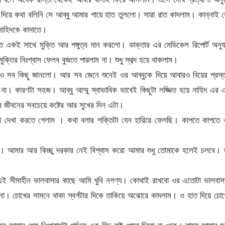
য়ে কথা বলিনি সে আব্বু আমার গায়ে হাত তুললো। সারা রাত কাদলাম। কান্নাই 
 নাহিদকে কাদাতে।
কই সাথে মুক্তি আর পঙ্গুত্ব দান করলো। ডাক্তার এর মেডিকেল রিপোর্ট অনুযা
ক্তির নিঃশ্বাস ফেলব বুজতে পারলাম না। শুধু স্থব্দ হয়ে থাকলাম।
 ও সব কিছু জানলো। আর সব জেনে শুনেই ওর আব্বুকে দিয়ে আবারও বিয়ের প্রস্
না। কারণটা সহজ। আব্বু আম্মু স্বাভাবিক ভাবেই কিছুটা লজ্জিত হয়ে নাহিদ এর
 জীবনের সবচেয়ে কষ্টের আর সুখের দিন এটা।
াথে দেখা করতে গেলাম । কথা বলার শক্তিটা যেন হারিয়ে ফেলছি। কাপতে কাপতে
া। আমার আর কিচ্ছু দরকার নেই বিশ্বাস করো আমার শুধু তোমাকে হলেই চলবে। 
এই সীমাহীন ভালবাসার কাছে আমি খুবি নগণ্য। কোথাই রাখবো ওর এতোটা ভালবাস
া। চোখের সামনে থাকা স্বর্গটার দিকে তাকিয়ে অঝোরে কাদলাম। ও হাত দিয়ে চো