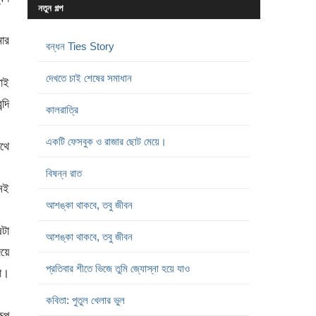
নতুন গল্প
ার
বন্ধন Ties Story
দেখতে চাই শেষের সমাধান
থাই
্দি
কালরাত্রি
একটি ফেসবুক ও রাজার ছোট মেয়ে।
পথে
বিষন্ন রাত
নেই
আশঙ্কা থাকবে, তবু জীবন
ষটা
আশঙ্কা থাকবে, তবু জীবন
য়ে
প্রতিবার শীতে ভিজে তুমি জ্যোস্না হয়ে যাও
লো।
কবিতা: পুতুল খেলার ভুল
রূপ