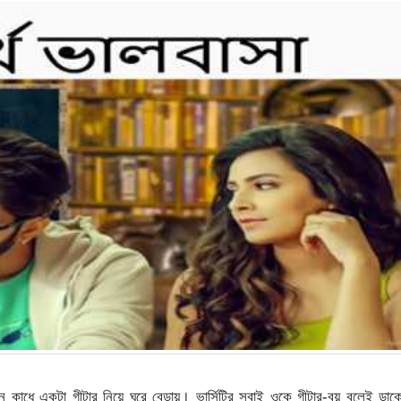
কাধে একটা গীটার নিয়ে ঘুরে বেড়ায়। ভার্সিটির সবাই ওকে গীটার-বয় বলেই ডা