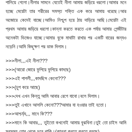
পালিয়ে গেলো।নীলার সামনে যেতেই নীলা আমায় জড়িয়ে ধরলো।আমার মনে
হচ্ছে মেয়েটা তার শরীরের সমস্ত শক্তি এক করে আমায় ধরেছে।আর
অজোরে কেদেই যাচ্ছে।আমিও নিশ্চুপ হয়ে ঠায় দাড়িয়ে আছি।মেয়েটা এই
প্রথম আমায় জড়িয়ে ধরলো।কান্না করতে করতে এক পর্যায় আমার গেন্জীটার
অনেকটা ভিজেও যাচ্ছে।আমার বুকে মাথাটা রাখার পর একটি বারের জন্যও
নড়েনি।আমি কিছুক্ষণ পর ডাক দিলাম।
>>>নীলা,,,এই নীলা???
>>>(আরো জোরে ফুপিয়ে ফুপিয়ে কাদছে)
>>>এই পাগলী,,,কাদছিস কেনো???
>>>(চুপ করে আছে)
>>>দেখ এখন কিন্তু আমি আবার রেগে যাবো।বলে দিলাম।
>>>তুই এখানে আসলি কেনো???আমার যা হওয়ার তাই হতো।
>>>আশ্চর্য্য,,, মানে কি???
>>>মানে কি আবার,,, তুইতো কখনোই আমায় বুঝবিনা।তুই তো চাইস আমি
সবসময় তোর থেকে দুরে থাকি।(কান্না করতে করতে বলছে)