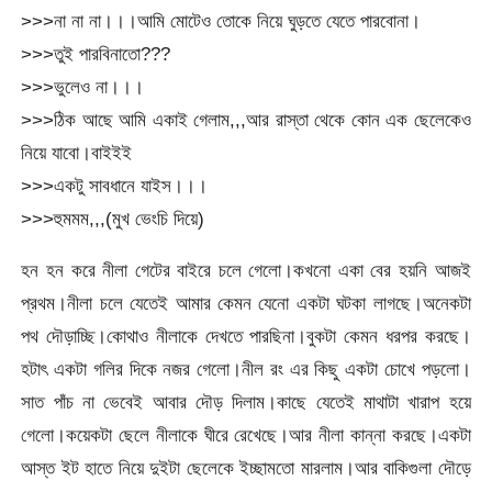
>>>না না না।।।আমি মোটেও তোকে নিয়ে ঘুড়তে যেতে পারবোনা।
>>>তুই পারবিনাতো???
>>>ভুলেও না।।।
>>>ঠিক আছে আমি একাই গেলাম,,,আর রাস্তা থেকে কোন এক ছেলেকেও
নিয়ে যাবো।বাইইই
>>>একটু সাবধানে যাইস।।।
>>>হুমমম,,,(মুখ ভেংচি দিয়ে)
হন হন করে নীলা গেটের বাইরে চলে গেলো।কখনো একা বের হয়নি আজই
প্রথম।নীলা চলে যেতেই আমার কেমন যেনো একটা ঘটকা লাগছে।অনেকটা
পথ দৌড়াচ্ছি।কোথাও নীলাকে দেখতে পারছিনা।বুকটা কেমন ধরপর করছে।
হটাৎ একটা গলির দিকে নজর গেলো।নীল রং এর কিছু একটা চোখে পড়লো।
সাত পাঁচ না ভেবেই আবার দৌড় দিলাম।কাছে যেতেই মাথাটা খারাপ হয়ে
গেলো।কয়েকটা ছেলে নীলাকে ঘীরে রেখেছে।আর নীলা কান্না করছে।একটা
আস্ত ইট হাতে নিয়ে দুইটা ছেলেকে ইচ্ছামতো মারলাম।আর বাকিগুলা দৌড়ে