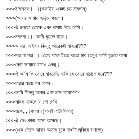
>>>ঠাসসসস।।।(কসাইয়া একটা চড় মারলাম)
>>>(আবার আমায় জড়িয়ে ধরলো)
>>>ঐ চলতো তোকে এখন বাসায় দিয়ে আসি।
>>>ননননা।।।আমি ঘুড়তে যাবো।
>>>আবার।এইবার কিন্তু আরেকটা মারবো???
>>>মার না মার।।।তোর যতো ইচ্ছে ততো মার।তবুও আমি ঘুড়তে যাবো।
>>>কেউ আমারে বাচাও একটু।
>>>ঐ আমি কি তোরে মারতেছি নাকি যে তোরে বাচাতে হবে???
>>>মারার চেয়ে কম কিসে।
>>>আমি কিন্তু আবার একা চলে যাবো???
>>>সাহস থাকলে যা তো দেখি।
>>>ওকে,,, গেলাম।(বলেই হাটা দিলো)
>>>ঐ দেখ কারা যেনো আসছে।
>>>(এক দৌড়ে আবার আমার বুকে মাথাটা লুকিয়ে রাখলো)