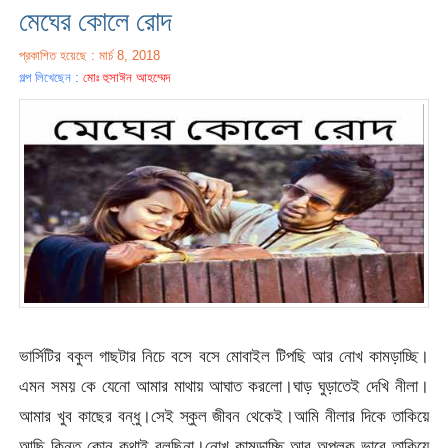
মেঘের কোলে রোদ
প্রকাশিত হয়েছে : মার্চ 8, 2018
গল্প লিখেছেন :
মোঃ হুসাঈন আহম্মেদ
ভার্সিটির বকুল গাছটার নিচে বসে বসে মোবাইল টিপছি আর নোখ কামড়াচ্ছি।
এমন সময় কে যেনো আমার মাথায় আঘাত করলো।ঘাড় ঘুড়াতেই দেখি নীলা।
আমার খুব কাছের বন্ধু।সেই স্কুল জীবন থেকেই।আমি নীলার দিকে তাকিয়ে
আছি কিন্তু কোন কথাই বলছিনা।নোখ কামড়াচ্ছি আর অপলক ভাবে তাকিয়ে