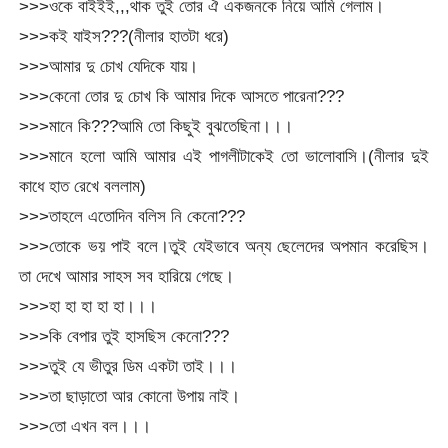
>>>ওকে বাইইই,,,থাক তুই তোর ঐ একজনকে নিয়ে আমি গেলাম।
>>>কই যাইস???(নীলার হাতটা ধরে)
>>>আমার দু চোখ যেদিকে যায়।
>>>কেনো তোর দু চোখ কি আমার দিকে আসতে পারেনা???
>>>মানে কি???আমি তো কিছুই বুঝতেছিনা।।।
>>>মানে হলো আমি আমার এই পাগলীটাকেই তো ভালোবাসি।(নীলার দুই
কাধে হাত রেখে বললাম)
>>>তাহলে এতোদিন বলিস নি কেনো???
>>>তোকে ভয় পাই বলে।তুই যেইভাবে অন্য ছেলেদের অপমান করেছিস।
তা দেখে আমার সাহস সব হারিয়ে গেছে।
>>>হা হা হা হা হা।।।
>>>কি বেপার তুই হাসছিস কেনো???
>>>তুই যে ভীতুর ডিম একটা তাই।।।
>>>তা ছাড়াতো আর কোনো উপায় নাই।
>>>তো এখন বল।।।