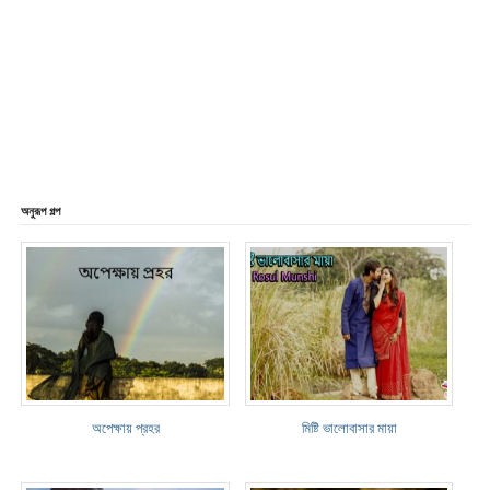
অনুরূপ গল্প
অপেক্ষায় প্রহর
মিষ্টি ভালোবাসার মায়া