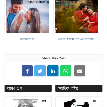
ভালোবাসার গল্প
এক মন খারাপের পাশে ওটা ভালোবাসা
Share This Post
আরও গল্প
সর্বাধিক পঠিত
রাণী
বউ