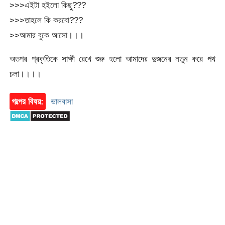
>>>এইটা হইলো কিছু???
>>>তাহলে কি করবো???
>>আমার বুকে আসো।।।
অতপর প্রকৃতিকে সাক্ষী রেখে শুরু হলো আমাদের দুজনের নতুন করে পথ
চলা।।।।
গল্পের বিষয়:
ভালবাসা