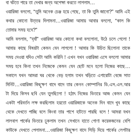
বা ঘটতে পারে তা দেখার জন্য অপেক্ষা করতে লাগলাম…
ওয়ারিজা বললো, “তুমি অনেক চেঞ্জ হয়ে গেছে, তা কি তুমি জানো?” আমি এই
কথার কোনো উত্তর দিলামনা…ওয়ারিজা আমায় আবার বললো, “কাল কি
তোমার সময় হবে?”
আমি বললাম, “হ্যাঁ” ওয়ারিজা আর কোনো কথা বললোনা, উঠে চলে গেলো !
আমার কাছে বিষয়টা কেমন যেন লাগলো ! আমার কি উচিত ছিলোনা তাকে
সময় দেওয়া যদিও সেটা আমি করিনি ! এখন যখন ওয়ারিজা এসে বললো আমার
সময় হবে কিনা তখন নিজেকে কেমন যেন ছোট মনে হলো নিজের কাছে…
সকালে যখন আমরা ঘর থেকে বেড় হলাম তখন ঘড়িতে এগারোটা বেজে সাত
মিনিট…ওয়ারিজা কিছুক্ষণ বাদে বাদে তার কেনন কোম্পানির ডি.এস.এল.আর
টা দিয়ে কিসব ছবি যেন তুলছিলো ! হঠাৎ নিজের ভিতরে আজ কেমন যেন
একটা পরিবর্তন লক্ষ করছিলাম হয়তো ওয়ারিজাকে অনেক দিন বাদে খুব কাছে
থেকে দেখতে পাচ্ছি বলে কিংবা তার পাশে হাটতে পারছি বলে ! আমরা যখন
লালবাগ পার্কের ভিতরে ঢুকলাম তখন সেখানে হাতে গোণা কয়েকজনের বেশি
কাউকে দেখতে পেলামনা…ওয়ারিজা কিছুক্ষণ বাদে সিড়ি দিয়ে পার্কের লেগটার