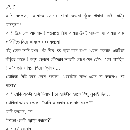
চাই !”
আমি বললাম, “আমাকে তোমার মাঝে কখনো খুঁজে পাবানা, এটা সত্যি
অসম্ভব !”
আমি উঠে চলে আসলাম ! গতরাতে নিধি আমায় টেক্সট পাঠালো যা আমায় আজ
ভার্সিটিতে নিয়ে আসতে বাধ্য করলো !
যাই হোক আমি যখন গেট দিয়ে বের হতে যাবে তখন খেয়াল করলাম ওয়ারিজা
দাঁড়িয়ে আছে ! হলুদ ড্রেসে রৌদ্রের আভাটা লেগে যেন চোঁখে এসে লাগছিল
! আমি তার সামনে গিয়ে দাঁড়ালাম…
ওয়ারিজা মিষ্টি করে হেসে বললো, “মেয়েটার সাথে এমন না করলেও তো
পারো?”
আমি মেকি একটা হাসি দিলাম ! যে হাসিটায় হয়তে কিছু লুকাই ছিল…
ওয়ারিজা আবার বললো, “আমি আসলাম বলে রাগ করলা?”
আমি বললাম, “না”
“আচ্ছা একটা প্রশ্ন করবো?”
আমি হ্যাঁ বললাম…