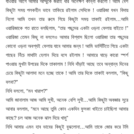
যাওয়ার আগে আমার আম্মুকে জরাই ধরি অনেক্ষণ কান্না করলো ! আমি বেশ
কিছুটা সময় পলকহীন ভাবে তাকিয়ে রইলাম সেদিকে ! ওয়ারিজা যখন বিদায়
নিলো আমি তখন তার রুমে গিয়ে কিছুটা সময় তাকাই রইলাম…আমি
ওয়ারিজাকে গত রাতে বলছিলাম, “তার পছন্দের একটা ওড়না ফেলায় যাইতে !”
ওয়ারিজা তেমন কিছু না বললেও আমার বিশ্বাস ছিলো ওয়ারিজা তার পছন্দের
কোনো ওড়না অবশ্যই ফেলায় যাবে আমার জন্য ! আমি ভার্সিটিতে গিয়ে একটা
গাছের নিঁচে মাথাটা হেলান দিয়ে বসে রইলাম ! আমারে ঘাড়ে কারো স্পর্শ
পাওয়ায় মুখটা উপরের দিকে তাকালাম ! নিধি দাঁড়াই আছে তবে অন্যান্য দিনের
চেয়ে কিছুটা আলাদা মনে হচ্ছে তাকে ! আমি তার দিকে তাকাই বললাম, “কিছু
বলবা?”
নিধি বললো, “মন খারাপ?”
আমি জানালাম আজ আমি সুখী, অনেক বেশি সুখী…আমি কিছুটা অবজ্ঞার সুরে
আবার বললাম, “মনে আছে তুমি কোন একদিন ফুসকা খাইতে চাইছিলা আমার
কাছে? চল আজ অনেক ঝাল দিয়ে খামু”
নিধি আমার এমন হাব ভাবের কিছুই বুঝলোনা…আমি তাকে জোর করে টমি