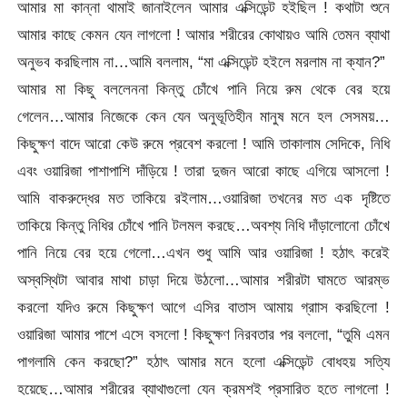
আমার মা কান্না থামাই জানাইলেন আমার এক্সিডেন্ট হইছিল ! কথাটা শুনে
আমার কাছে কেমন যেন লাগলো ! আমার শরীরের কোথায়ও আমি তেমন ব্যাথা
অনুভব করছিলাম না…আমি বললাম, “মা এক্সিডেন্ট হইলে মরলাম না ক্যান?”
আমার মা কিছু বললেননা কিন্তু চোঁখে পানি নিয়ে রুম থেকে বের হয়ে
গেলেন…আমার নিজেকে কেন যেন অনুভূতিহীন মানুষ মনে হল সেসময়…
কিছুক্ষণ বাদে আরো কেউ রুমে প্রবেশ করলো ! আমি তাকালাম সেদিকে, নিধি
এবং ওয়ারিজা পাশাপাশি দাঁড়িয়ে ! তারা দুজন আরো কাছে এগিয়ে আসলো !
আমি বাকরুদ্ধের মত তাকিয়ে রইলাম…ওয়ারিজা তখনের মত এক দৃষ্টিতে
তাকিয়ে কিন্তু নিধির চোঁখে পানি টলমল করছে…অবশ্য নিধি দাঁড়ালোনো চোঁখে
পানি নিয়ে বের হয়ে গেলো…এখন শুধু আমি আর ওয়ারিজা ! হঠাৎ করেই
অস্বস্থিটা আবার মাথা চাড়া দিয়ে উঠলো…আমার শরীরটা ঘামতে আরম্ভ
করলো যদিও রুমে কিছুক্ষণ আগে এসির বাতাস আমায় গ্রাাস করছিলো !
ওয়ারিজা আমার পাশে এসে বসলো ! কিছুক্ষণ নিরবতার পর বললো, “তুমি এমন
পাগলামি কেন করছো?” হঠাৎ আমার মনে হলো এক্সিডেন্ট বোধহয় সত্যি
হয়েছে…আমার শরীরের ব্যাথাগুলো যেন ক্রমশই প্রসারিত হতে লাগলো !