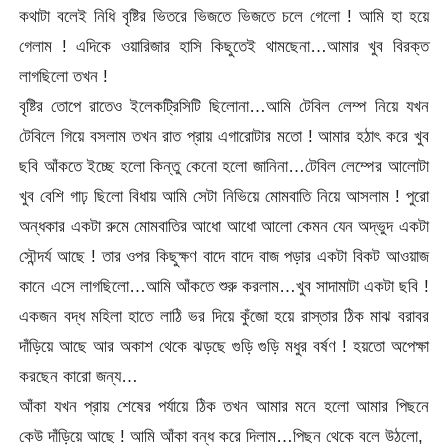
কথাটা বলেই নিধি বৃষ্টির ভিতরে ভিজতে ভিজতে চলে গেলো ! আমি হা হয়ে
গেলাম ! এদিকে ওয়ারিজার হাসি কিছুতেই থামছেনা…আমার খুব বিরক্ত
লাগছিলো তখন !
বৃষ্টির তোপে রাতেও ইলেকট্রিসিটি ছিলোনা…আমি টেবিল লেম্প নিয়ে যখন
টেবিলে গিয়ে বসলাম তখন রাত প্রায় এগারোটার মতো ! আমার হঠাৎ করে খুব
ছবি আঁকতে ইচ্ছে হলো কিন্তু কেনো হলো জানিনা…টেবিল লেম্পের আলোটা
খুব বেশি গাঢ় ছিলো বিধায় আমি সেটা নিভিয়ে মোমবাতি নিয়ে আসলাম ! পুরো
অন্ধকার একটা রুমে মোমবাতির আধো আধো আলো কেমন যেন অদ্ভুদ একটা
সৌন্দর্য আছে ! তার ওপর কিছুক্ষণ বাদে বাদে বাজ পড়ার একটা বিকট আওয়াজ
কানে এসে লাগছিলো…আমি আঁকতে শুরু করলাম…খুব সাদামাটা একটা ছবি !
একজন বদ্ধ মহিলা হাতে লাঠি ভর দিয়ে কুঁজো হয়ে রাস্তার ঠিক মাঝ বরাবর
দাঁড়িয়ে আছে আর অকাশ থেকে ঝড়ছে গুড়ি গুড়ি মধুর বর্ষণ ! হয়তো অপেক্ষা
করছেন কারো জন্য…
আঁকা যখন প্রায় শেষের পর্যায়ে ঠিক তখন আমার মনে হলো আমার পিছনে
কেউ দাঁড়িয়ে আছে ! আমি আঁকা বন্ধ করে দিলাম…পিছন থেকে বলে উঠলো,