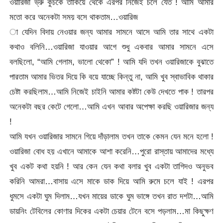
ওয়ারিজা ভ্রু কুঁচকে তাকিয়ে থেকে এরপর নিজেই চলে যেত ! আমি আমার
মতো করে অনেকটা সময় বসে থাকতাম…ওয়ারিজ
া যেদিন বিদায় নেওয়ার জন্য আমার সামনে আসে আমি তার সাথে একটা
কথাও বলিনি…ওয়ারিজা যাওয়ার আগে শুধু একবার আমার সামনে এসে
বলছিলো, “আমি গেলাম, ভালো থেকো” ! আমি যদি তখন ওয়ারিজাকে বুঝাতে
পারতাম আমার ভিতর দিয়ে কি বয়ে যাচ্ছে কিন্তু না, আমি খুব স্বাভাবিক থাকার
চেষ্টা করছিলাম…আমি নিজেই চাইনি আমার কষ্টটা কেউ দেখতে পাক ! তারপর
অনেকটা বছর কেটে গেলো…আমি এখন আবার অপেক্ষা করছি ওয়ারিজার জন্য
!
আমি যখন ওয়ারিজার সামনে গিয়ে দাঁড়ালাম তখন তাকে কেমন যেন মনে হলো !
ওয়ারিজা বোধ হয় এখানে আমাকে আশা করেনি…পুরো রাস্তায় আমাদের মধ্যে
খুব একট কথা হয়নি ! আর কেন যেন কথা বলার খুব একটা তাগিদও অনুভব
করিনি আমরা…বাসায় এসে মাকে ডাক দিয়ে আমি রুমে চলে যাই ! এরপর
ধুমসে একটা ঘুম দিলাম…যখন মায়ের ডাকে ঘুম ভাঙ্গে তখন রাত দশটা…আমি
ডায়নিং টেবিলের কোণার দিকের একটা চেয়ার টেনে বসে পড়লাম…মা কিছুক্ষণ