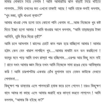
মামার দোকানে নিয়ে গেলাম ! আমি আমারটায় ঝাল বাড়াই নিয়ে খাইতে
লাগলাম…নিধি তখনের মত এখনো তাকাই আছে ! আমি তাকে শুনাই বললাম,
“খুব মজা, তুমি খাওনা ক্যান?”
আমার খাওয়া শেষ হলো তবে কোনো পানি খেলাম না…আজ নিজেকে খুব কষ্ট
দিতে ইচ্ছা হলো আমার ! আমি যাওয়ার আগে বললাম, “আমি তাড়াহুড়ায় টাকা
আনিনি, তুমি দিয়ে দিয়ো হ্যাঁ?”
আমি চলে আসলাম ! ঝালের চোটে কান গরম হয়ে যাচ্ছিলো আমার ! আমার
হঠাৎ কেন যেন খারাপ লাগছিল খুব….আমার মাথাটা ভন ভন করছিলো !
যতদূর মনে পড়ে আমি তখন রাস্তা পার হচ্ছিলাম…এরপর আর কিছু মনে নাই
! রাতে যখন আমার জ্ঞান ফিরে তখন আমি নিজেকে সাদা রঙের বেডে আবিষ্কার
করি ! আমি চারপাশটায় একবার চোঁখ বুলালাম তবে তেমন কাউকে দেখতে
পেলামনা…
কিছুক্ষণ পর ডাক্তার এসে পালসরেট চ্যাক করে চলে গেলেন ! তরও কিছুক্ষণ
বাদে আমর মা কাছে এসে আমায় জরাাই ধরে কান্না করতে লাগলেন ! আমি
বললাম, “আমার কি হইছে মা?”