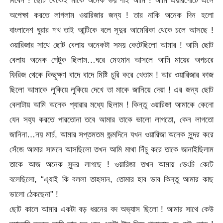
অপেক্ষা করতে লাগলাম ওয়ারিজার জন্য ! তার নাকি অনেক দিন হলো
বাংলাদেশ ঘুরার শখ তাই আন্টিকে বলে সূদুর আমেরিকা থেকে চলে আসছে !
ওয়ারিজার সাথে ছোট বেলায় অনেকটা সময় কেটেছিলো আমার ! আমি ছোট
বেলায় অনেক পেটুক ছিলাম…ঘরে মেহমান আসলে আমি মায়ের অগচরে
ফিরিজ থেকে কিছুক্ষণ বাদে বাদে মিষ্টি চুরি করে খেতাম ! আর ওয়ারিজার কাজ
ছিলো আমাকে লুকিয়ে লুকিয়ে দেখে তা মাকে জানিয়ে দেয়া ! এর জন্য ছোট
বেলাটায় আমি অনেক প্যারার মধ্যে ছিলাম ! কিন্তু ওয়ারিজা আমাকে কেনো
যেন সহ্য করতে পারতোনা তবে আমার তাকে ভালো লাগতো, কেন লাগতো
জানিনা…নয় মার্চ, আমার সপ্তমতম জন্মদিনে যখন ওয়ারিজা অনেক সুন্দর করে
সেঁজে আমার সামনে আসছিলো তখন আমি মাথা নিঁচু করে তাকে জানাইছিলাম
তাকে আজ অনেক সুন্দর লাগছে ! ওয়ারিজা তখন আমায় ভেংচি কেটে
বলেছিলো, “এ্যাই কি বললা তাহসান, তোমার হাব ভাব কিন্তু আমার কাছ
ভালো ঠেকছেনা” !
ছোট কালে আমার একটা বড় ধরনের বদ অভ্যাস ছিলো ! আমার সাথে কেউ