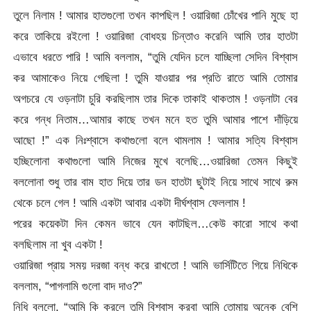
তুলে নিলাম ! আমার হাতগুলো তখন কাপছিল ! ওয়ারিজা চোঁখের পানি মুছে হা
করে তাকিয়ে রইলো ! ওয়ারিজা বোধহয় চিন্তাও করেনি আমি তার হাতটা
এভাবে ধরতে পারি ! আমি বললাম, “তুমি যেদিন চলে যাচ্ছিলা সেদিন বিশ্বাস
কর আমাকেও নিয়ে গেছিলা ! তুমি যাওয়ার পর প্রতি রাতে আমি তোমার
অগচরে যে ওড়নাটা চুরি করছিলাম তার দিকে তাকাই থাকতাম ! ওড়নাটা বের
করে গন্ধ নিতাম…আমার কাছে তখন মনে হত তুমি আমার পাশে দাঁড়িয়ে
আছো !” এক নিঃশ্বাসে কথাগুলো বলে থামলাম ! আমার সত্যি বিশ্বাস
হচ্ছিলোনা কথাগুলো আমি নিজের মুখে বলেছি…ওয়ারিজা তেমন কিছুই
বললোনা শুধু তার বাম হাত দিয়ে তার ডন হাতটা ছুটাই নিয়ে সাথে সাথে রুম
থেকে চলে গেল ! আমি একটা আবার একটা দীর্ঘশ্বাস ফেললাম !
পরের কয়েকটা দিন কেমন ভাবে যেন কাটছিল…কেউ কারো সাথে কথা
বলছিলাম না খুব একটা !
ওয়ারিজা প্রায় সময় দরজা বন্ধ করে রাখতো ! আমি ভার্সিটিতে গিয়ে নিধিকে
বললাম, “পাগলামি গুলো বাদ দাও?”
নিধি বললো, “আমি কি করলে তুমি বিশ্বাস করবা আমি তোমায় অনেক বেশি