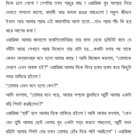
দিকে চলে গেলো ! লেগটায় তখন প্রচুর মাছ ! ওয়ারিজা খুব আগ্রহ নিয়ে
দেখতে লাগলো কালো, বাদামী আর কমলা রঙের মাছগুলো ! স্কুল জীবনে
ইভান আর আমার প্রায় এই জায়গাটায় আসা হতো…তাও প্রায় পাঁচ কি ছয়
বছর আগের কথা !
ওয়ারিজা আমায় জানালো ক্যালিফোর্নিয়ায় তার বাসা থেকে দুমিনিট বাদে যে
নদীটা আছে সেখানে প্রায় বিকেলে তার হাটা হয়…কথাটা বলার পর তাকে
কেমন অন্যমনষ্ক মনে হলো আমার কাছে ! আমি জিজ্ঞেস করলাম, “তোমাকে
দেখলে এখন অবাক হই?” ওয়ারিজা আমার দিকে ফিরে ড্যাব ড্যাব করে কিছুটা
সময় তাকিয়ে রইলো !
“তোমার এমন মনে হলো কেন?”
আমি বললাম, “তোমার মনে পড়ে, আমার সপ্তম জন্মদিনে আন্টি আমায় একটা
ঘড়ি গিফট করছিলেন?”
ওয়ারিজা “হ্যাঁ” বলে আমার দিকে তাকিয়ে রইলো ! আমি আবার বললাম, “কেন
যেন তুমি আমায় ছোট বেলায় খুব একটা সহ্য করতে পারতেনা, আন্টি যখন
ঘড়িটা আমায় গিফট দেয় তখন তোমার চোঁখ দিয়ে পানি পরছিলো” ! ওয়ারিজা