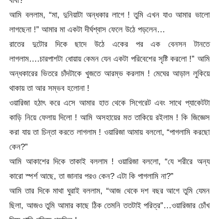
আমি বললাম, “মা, দুনিয়াটা অন্ধকার লাগে ! তুমি এখন যাও আমার ভালো
লাগছেনা !” আমার মা একটা দীর্ঘশ্বাস ফেলে উঠে পড়লেন…
রাতের দুটোর দিকে ছাদে উঠে একের পর এক বেনসন টানতে
লাগলাম….চারপাশটা ধোয়ায় কেমন যেন একটা পরিবেশের সৃষ্টি করলো !” আমি
অন্ধকারের ভিতরে চাঁদটাকে খুজতে আরম্ভ করলাম ! মেঘের আড়াল লুকিয়ে
থাকায় তা আর সম্ভব হলোনা !
ওয়ারিজা হঠাৎ করে এসে আমার হাত থেকে সিগেরেট এবং সাথে প্যাকেটটা
কাড়ি নিয়ে ফেলায় দিলো ! আমি অসহায়ের মত তাকিয়ে রইলাম ! কি জিজ্ঞেস
করা যায় তা চিন্তা করতে লাগলাম ! ওয়ারিজা আমায় বললো, “পাগলামি করছো
কেন?”
আমি আকাশের দিকে তাকাই বললাম ! ওয়ারিজা বললো, “যে শরীরে অন্য
কারো স্পর্শ আছে, তা জানার পরও কেন? এটা কি পাগলামি না?”
আমি তার দিকে মাথা ঘুরাই বললাম, “আজ থেকে দশ বছর আগে তুমি যেমন
ছিলা, আজও তুমি আমার কাছে ঠিক তেমনি ততটাই পরিত্র”…ওয়ারিজার চোঁখ