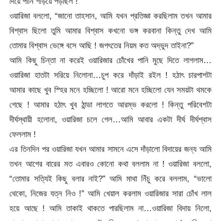
দিয়ে পানি গড়িয়ে পড়ছিল !
ওয়ারিজা বললো, “জানো তাহসান, আমি যখন প্রতিজ্ঞা করছিলাম তখন আমার
বিশ্বাস ছিলো তুমি আমার বিশ্বাস কখনো ভঙ্গ করবানা কিন্তু দেখ আমি
তোমার বিশ্বাস ভেঙ্গে বসে আছি ! জগৎতের নিয়ম কত অদ্ভুদ তাইনা?”
আমি কিছু চিন্তা না করেই ওয়ারিজার চোঁখের পানি মুছে দিতে লাগলাম…
ওয়ারিজা হাতটা সরিয়ে নিলোনা…চুপ করে দাঁড়াই রইল ! হঠাৎ চারপাশটা
আমার কাছে খুব স্হির মনে হচ্ছিলো ! আরো মনে হচ্ছিলো যেন সময়টা থমকে
গেছে ! আমার হঠাৎ খুব ঠান্ডা লাগতে আরম্ভ করলো ! কিন্তু পরিবেশটা
দীর্ঘস্থায়ী হলোনা, ওয়ারিজা চলে গেল…আমি আবার একটা দীর্ঘ দীর্ঘশ্বাস
ফেললাম !
এর তিনদিন পর ওয়ারিজা যখন আমার সামনে এসে দাঁড়ালো বিদায়ের জন্য আমি
তখন আগের বারের মত এবারও কোনো কথা বললাম না ! ওয়ারিজা বললো,
“তোমার সত্যিই কিছু বলার নাই?” আমি মাথা নিঁচু করে বললাম, “ভালো
থেকো, নিজের যত্ন নিও !” আমি খেয়াল করলাম ওয়ারিজার সারা চোঁখ লাল
হয়ে আছে ! আমি তাকাই থাকতে পারছিলাম না…ওয়ারিজা বিদায় নিলো,