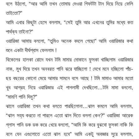
বলে উঠলো, “আর আমি তখন তোমায় দেওয়া গিফটটা টান দিয়ে নিয়ে ফেলি
তাইতো?”
আমি এবার কিছুটা হেসে বললাম, “সেই তুমি আর এখনের তুমির মধ্যে কত
পার্থক্য তাইনা?”
ওয়ারিজা আমায় বললো, “তুমিও অনেক বদলে গেছো” আমি ওয়ারিজার কথা
শুনে একটা দীর্ঘশ্বাস ফেললাম !
বিকেলের হালকা রোদে যখন টমি মামার দোকানে ফুসকা খাচ্ছিলাম ওয়ারিজার
নাক, মুখ দিয়ে তখন অনবরত পানি ঝরে যাচ্ছিলো ! দেখে মনে হচ্ছিলো পাঁচ-
ছয় বছরের কোনো মেয়ে আমার সামনে বসে আছে ! টমি মামাও আমার মতো
খুব আগ্রহ নিয়ে ওয়ারিজার এই পাগলামী দেখছিলো…টমি মামা বললো,
“মামণি পানি দিমু?”
ঝালে ওয়ারিজা তখন কথা বলতে পারছিলোনা…ঝাল কমলে আমি বললাম,
“ঝাল সহ্য করতে না পারলে এতো ঝাল দিতে বললা কেন?” ওয়ারিজা আরেক
গ্লাস পানি ডক ডক করে খেয়ে বললো, “আমি কি করে বুঝবো ফুসকা নাকি কি
বলে যেন এগুলোতে এতো ঝাল হবে” আমি একটু অবজ্ঞার সুরে বললাম,