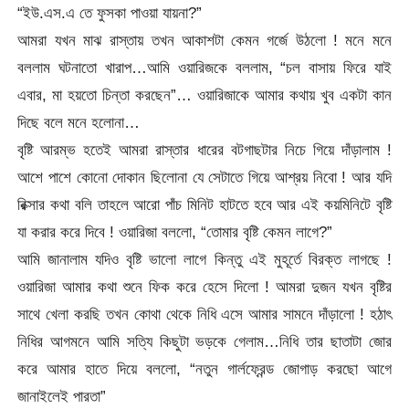
“ইউ.এস.এ তে ফুসকা পাওয়া যায়না?”
আমরা যখন মাঝ রাস্তায় তখন আকাশটা কেমন গর্জে উঠলো ! মনে মনে
বললাম ঘটনাতো খারাপ…আমি ওয়ারিজকে বললাম, “চল বাসায় ফিরে যাই
এবার, মা হয়তো চিন্তা করছেন”… ওয়ারিজাকে আমার কথায় খুব একটা কান
দিছে বলে মনে হলোনা…
বৃষ্টি আরম্ভ হতেই আমরা রাস্তার ধারের বটগাছটার নিচে গিয়ে দাঁড়ালাম !
আশে পাশে কোনো দোকান ছিলোনা যে সেটাতে গিয়ে আশ্রয় নিবো ! আর যদি
রিক্সার কথা বলি তাহলে আরো পাঁচ মিনিট হাটতে হবে আর এই কয়মিনিটে বৃষ্টি
যা করার করে দিবে ! ওয়ারিজা বললো, “তোমার বৃষ্টি কেমন লাগে?”
আমি জানালাম যদিও বৃষ্টি ভালো লাগে কিন্তু এই মুহূর্তে বিরক্ত লাগছে !
ওয়ারিজা আমার কথা শুনে ফিক করে হেসে দিলো ! আমরা দুজন যখন বৃষ্টির
সাথে খেলা করছি তখন কোথা থেকে নিধি এসে আমার সামনে দাঁড়ালো ! হঠাৎ
নিধির আগমনে আমি সত্যি কিছুটা ভড়কে গেলাম…নিধি তার ছাতাটা জোর
করে আমার হাতে দিয়ে বললো, “নতুন গার্লফ্রেন্ড জোগাড় করছো আগে
জানাইলেই পারতা”