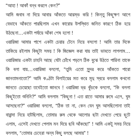
“আহা ! আকাঁ বন্ধ করলে কেন?”
আমি জবাব না দিয়ে আবার আঁকতে আরম্ভ করি ! কিন্তু কিছুক্ষণ আগে
যেভাবে আঁকতে পারছিলাম এখন কারোর উপস্থিত জনিত কারণে ঠিক হয়ে
উঠছেনা…একটা পর্যায়ে আঁকা শেষ হলো !
ওয়ারিজা আমার পাশে একটা চেয়ার টেনে নিয়ে বসলো ! আমি তার দিকে
তাকিয়ে রইলাম কিছুটা সময় ! কি জিজ্ঞেস করা যায় তাই ভাবতে লাগলাম…
ওয়ারিজার একটা চাহনি আছে যেটা চোঁখে পড়লে ঠিক বুঝে উঠতে পারিনা তাকে
কি বলা যায়…ওয়ারিজা বললো, “তুমি এতো সুন্দর করে আঁকতে পারো
জানতামনাতো?” আমি কণ্ঠটা বিলাইয়ের মত করে মৃদু স্বরে বললাম কখনো
জানতে চেয়েছো তবেইতো জানবে ! ওয়ারিজা ভ্র কুঁচকে বললো, “কি বললা
কিছুইতো শুনিনি?” আমি বললাম “কিছুনা ! এত রাতে আমার রুমে এলে, ঘুম
আসছেনা?” ওয়ারিজা বললো, “ঠিক তা না, কেন যেন ঘুম আসছিলোনা তাই
বারান্দা নিয়ে হাটছিলাম, তোমার রুম থেকে আলোর ছটা দেখতে পেয়ে ছুটে
এলাম, এসেই দেখতে পেলাম মন দিয়ে ছবি আঁকছো” ! আমি একটু সময় নিয়ে
বললাম, “তোমার চেহেরা অন্য কিছু বলছে আমায়” !