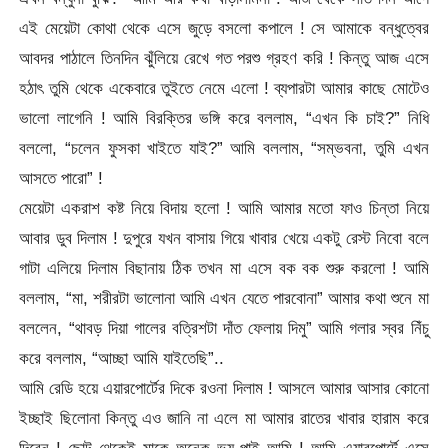
এই মেয়েটা কোথা থেকে এসে জুড়ে বসলো কপালে ! সে আমাকে বন্ধুত্বের
আবদর পাঠালে তিনদিন ঝুঁলিয়ে রেখে গত পরশু গ্রহণ করি ! কিন্তু আজ এসে
হঠাৎ তুমি থেকে একেবারে তুইতে নেমে এলো ! ব্যপারটা আমার কাছে মোটেও
ভালো লাগেনি ! আমি বিরক্তির ভঙ্গি করে বললাম, “এখন কি চাই?” নিধি
বললো, “চলেন ফুসকা খাইতে যাই?” আমি বললাম, “সম্ভবনা, তুমি এখন
আসতে পারো” !
মেয়েটা একরাশ কষ্ট নিয়ে বিদায় হলো ! আমি আমার মতো ফাও চিন্তা নিয়ে
আবার ডুব দিলাম ! দুপুরে যখন বাসায় গিয়ে খাবার খেয়ে একটু রেস্ট নিবো বলে
গাটা এলিয়ে দিলাম বিছানায় ঠিক তখন মা এসে বক বক শুরু করলো ! আমি
বললাম, “মা, শরীরটা ভালোনা আমি এখন যেতে পারবোনা” আমার কথা শুনে মা
বললেন, “থাবড় দিয়া গালের বত্রিশটা দাঁত ফেলায় দিমু” আমি গলার স্বর নিঁচু
করে বললাম, “আচ্ছা আমি যাইতেছি”..
আমি রেডি হয়ে এয়ারপোর্টের দিকে রওনা দিলাম ! আসলে আমার আসার কোনো
ইচ্ছাই ছিলোনা কিন্তু এও জানি না এলে মা আমার রাতের খাবার হারাম করে
দিবেন ! ছোট থেকেই মাকে অনেক ভয় পাই আমি ! আমি এয়ারপোর্টে এসে