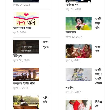
অফিসের বস
ফেব্রু. 24, 2018
জানু. 23, 2018
একটি
সত্য
ঘটনা
ভালোবাসার সংজ্ঞা
অবলম্বনে
জুন 5, 2020
আগস্ট 12, 2017
কদম
ফুলের
বাসর
রাত
ইতিবৃত্ত
জুলাই 30, 2018
জুন 17, 2017
একটি
ভাই ও
একটি
বোনের
রহস্যময় ইস্টার দ্বীপ
এক দিন
জুলাই 4, 2018
নভে. 19, 2017
হাসি
সিনিয়র
নেই
বৌ