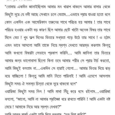
“তোমায় একদিন জানাইছিলাম আমার মন খারাপ থাকলে আমার বাসার থেকে
কিছুটা দূরে যে নদী আছে সেখানে চলে যেতাম…এভাবে প্রায় যাওয়া হতো বলে
কোন একদিন এক আমেরিকান তরুনের সাথে পরিচয় হয় আমার ! তার সাথে
পরিচয় হওয়ার একটা বড় কারণ ছিল আমার ছোট খাটো অনেক বিষয় তার সাথে
মিলে যেত ! খুব অল্প দিনের ভিতরে সখ্যতা গড়ে উঠে তার সাথে ! ও হঠাৎ
এমন ভাবে আসলো আমি তাকে নিয়ে স্বপ্ন দেখতে আরম্ভ করলাম কিন্তু
আমি কখনো বিষয়টা সেভাবে প্রকাশ করিনি… আমি জানিনা তার ভিতরে
আমার জন্য ভালোবাসা ছিলো কিনা তবে আমার শরীর সে প্রায় টার্চ করতো,
আমি কিছুই বলতাম না…একদিন সে হারাই গেলো… আমার ভিতর দিয়ে ঝড়
বয়ে যাচ্ছিলো ! কিন্তু আমি মানি নিতে পারিনাই ! আমি এদেশে আসলাম
কিছুটা সময় ঐ সমস্ত চিন্তা থেকে দূরে থাকবো বলে”
ওয়ারিজা কিছুটা সময় নিল ! আমি মাথা নিঁচু করে বসে রইলাম…ওয়ারিজা
বললো, “জানো, আমি না আমার প্রতিজ্ঞা ধরে রাখতে পারিনি ! আমি একটা নষ্ট
মেয়ে ! আমাকে নিয়ে আর স্বপ্ন দেখবা?”
আমি আবুল মার্কা একটা হাসি দিয়ে বললাম, “চল বিয়া করি?”