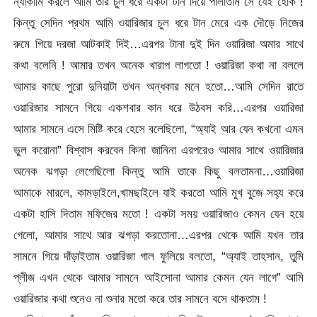
ন্যাকামি করলে আমি তার চুল ধরে একটা টান দিয়ে পালাতাম সে যেই হোক !
কিন্তু সেদিন প্রথম আমি ওয়ারিজার চুল ধরে টান মেরে এক দৌড়ে নিজের
রুমে গিয়ে দরজা আটকাই দিই…এরপর টানা দুই দিন ওয়ারিজা অমার সাথে
কথা বলেনি ! আমার তখন অনেক খারাপ লাগতো ! ওয়ারিজা কথা না বললে
আমার কাছে পুরো দুনিয়াটা তখন অন্ধকার মনে হতো…আমি সেদিন রাতে
ওয়ারিজার সামনে গিয়ে একশবার কান ধরে উঠবস করি…এরপর ওয়ারিজা
আমার সামনে এসে মিষ্টি করে হেসে বলেছিলো, “অ্যাই আর যেন কখনো এমন
ভুল করোনা” বিশ্বাস করবেন কিনা জানিনা এরপরেও আমার সাথে ওয়ারিজার
অনেক ঝগড়া লেগেছিলো কিন্তু আমি তাকে কিছু বলতামনা…ওয়ারিজা
আমাকে মারলে, কামড়াইলে,খামছাইলে যাই করতো আমি মুখ বুজে সহ্য করে
একটা হাসি দিতাম মফিজের মতো ! একটা সময় ওয়ারিজাও কেমন যেন হয়ে
গেলো, আমার সাথে আর ঝগড়া করতোনা…এরপর থেকে আমি যখন তার
সামনে গিয়ে দাঁড়াইতাম ওয়ারিজা গাল ফুলিয়ে বলতো, “অ্যাই তাহসান, তুমি
প্লীজ এখন থেকে আমার সামনে আইসোনা আমার কেমন যেন লাগে” আমি
ওয়ারিজার কথা শুনেও না শুনার মতো করে তার সামনে বসে থাকতাম !