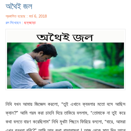
অথৈই জল
প্রকাশিত হয়েছে : মার্চ 6, 2018
গল্প লিখেছেন :
ছন্নছাড়া
নিধি যখন আমায় জিজ্ঞেস করলো, “তুই এখানে ক্যবলার মতো বসে আছিস
ক্যান?” আমি গরম করা চাহনি দিয়ে তাকিয়ে বললাম, “তোমাকে না তুই করে
কথা বলতে বারণ করেছিলাম” নিধি মুখটা পিছনে ফিরিয়ে বললো, “বারে, আমরা
এখন বন্ধুনা বুঝি?” আমি আর কথা বাড়ালামনা ! আজ থেকে সাত দিন আগে