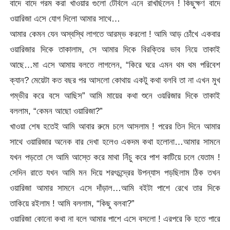
বাদে বাদে গরম করা খাওয়ার গুলো টেবিলে এনে রাখছিলেন ! কিছুক্ষণ বাদে
ওয়ারিজা এসে যোগ দিলো আমার সাথে…
আমার কেমন যেন অস্বস্থি লাগতে আরম্ভ করলো ! আমি আড় চোঁখে একবার
ওয়ারিজার দিকে তাকালাম, সে আমার দিকে বিরক্তির ভাব নিয়ে তাকাই
আছে…মা এসে আমায় বলতে লাগলেন, “কিরে ঘরে এমন থম থম পরিবেশ
ক্যান? মেয়েটা কত বছর পর আসলো কোথায় একটু কথা বলবি তা না এখন মুখ
গম্ভীর করে বসে আছিস” আমি মায়ের কথা শুনে ওয়রিজার দিকে তাকাই
বললাম, “কেমন আছো ওয়ারিজা?”
খাওয়া শেষ হতেই আমি আবার রুমে চলে আসলাম ! পরের তিন দিনে আমার
সাথে ওয়ারিজার অনেক বার দেখা হলেও একদম কথা হলোনা…আমার সামনে
যখন পড়তো সে আমি আস্তে করে মাথা নিঁচু করে পাশ কাটিয়ে চলে যেতাম !
সেদিন রাতে যখন আমি মন দিয়ে শরৎচন্দ্রের উপন্যাস পড়ছিলাম ঠিক তখন
ওয়ারিজা আমার সামনে এসে দাঁড়াল…আমি বইটা পাশে রেখে তার দিকে
তাকিয়ে রইলাম ! আমি বললাম, “কিছু বলবা?”
ওয়ারিজা কোনো কথা না বলে আমার পাশে এসে বসলো ! এরপরে কি হতে পারে