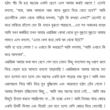
হঠাৎ পাঁচ কি ছয় বছরের একটা ছেলে এসে আমায় জরাই ধরলো ! এসেই
বললো, “বাবা, আজ আমাকে আর মাকে ঘুরতে নিয়ে যেতে হবে?” আমি
ছেলেটিকে কোল থেকে নামিয়ে বললাম, “তুমি কি বলছো এসব?” ছেলেটা হা
করে তাকিয়ে রইলো যেন কি বলবে বুঝতে পারছেনা…এত সব অবাকের মধ্যে
আমি যখন জর্জরিত তখন আবার ওয়ারিজা কোথা থেকে চুল মুছতে মুছতে আমার
সামনে এসে বললো, “এতো বেলা করে কেউ ঘম থেকে উঠে?”
আমি হা হয়ে গেলাম ! ও এখানে কি করছো? আমি বললাম, “আমি এখানে কি
করে আসলাম”..
ওয়ারিজা আমার কথা শুনে রেগে গেল তবে তেমন কিছু বললোনা শুধু ওয়াশ রুমে
গিয়ে ফ্রেস হয়ে আসতে বললো তাড়াতাড়ি ! ওয়ারিজাকে আমার আগের মত
মনে হলোনা মনে হলো যেন বয়সের একটা ছাপ পড়েছে তার মুখে ! আমি যখন
ওয়াশরুমে গিয়ে পানি দিয়ে মুখ ধুচ্ছিলাম এবং আয়নাতে হঠাৎ চোঁখ গেলো !
আমার বিশ্বাস হচ্ছিলোনা কিছু… আমি আর আগের মতো নেই… আমি আর
কিছুই চিন্তা করতে পারছিলাম না…কি হচ্ছে এসব ! আমি নিজের গায়ে জোরে
একটা চিমটি দিলাম এবং দিয়েই যেন মনে হলো বেশি জোরে দিয়ে ফেলেছি !