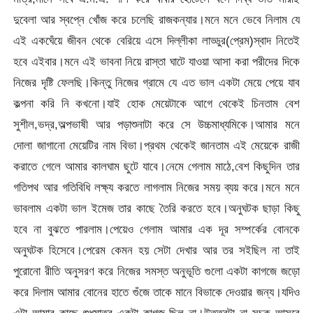
দুবেলা আর স্বপ্নে খোঁজ করে চলেছি রাজকন্যার।মনে মনে ভেবে নিলাম যে
এই একঘেঁয়ে জীবন থেকে বেরিয়ে এসে দিল্লীকা লাড্ডুর(প্রেম)স্বাদ নিতেই
হবে এইবার।মনে এই ভাবনা নিয়ে রাস্তা ঘাটে যাওয়া আসা করা পরীদের দিকে
নিজের দৃষ্টি ফেলছি।কিন্তু নিজের গ্রামে যে এত ভাল একটা মেয়ে পেয়ে যাব
কল্পনা করি নি কখনো।যাই হোক মেয়েটাকে আগে থেকেই চিনতাম বেশ
সুশীল,ভদ্র,অল্পভাষী আর পড়াশুনাটা করে সে উচ্চমাধ্যমিকে।আমার মনে
দোলা জাগানো মেয়েটির নাম বিভা।প্রথম থেকেই জানতাম এই মেয়েকে রাজী
করাতে গেলে আমার কালঘাম ছুটে যাবে।নেমে গেলাম মাঠে,বেশ কিছুদিন তার
গতিপথ আর গতিবিধি লক্ষ্য করতে লাগলাম নিজের সময় ব্যয় করে।মনে মনে
ভাবলাম একটা ভাল ইমেজ তার কাছে তৈরি করতে হবে।অনুঘটক ছাড়া কিছু
হবে না বুঝতে পারলাম।পেয়েও গেলাম আমার এক দূর সম্পর্কের বোনকে
অনুঘটক হিসেবে।পেরেম কেমন হয় সেটা দেখার আর তর সইছিল না তাই
পুরোনো রীতি অনুসরণ করে নিজের সমস্ত অনুভূতি গুলো একটা কাগজে জড়ো
করে দিলাম আমার বোনের হাতে গুঁজে তাকে মানে বিভাকে দেওয়ার জন্য।যদিও
এটা আমার কাছে শুধুমাত্র একটা কাগজ ছিল না।উত্তরটা না সূচক আসবে