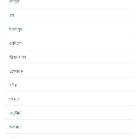
কৌতুক
গল্প
ছড়াসমূহ
ছোট গল্প
জীবনের গল্প
দু:খদায়ক
ধর্মীয়
প্রবন্ধ
ফ্যান্টাসি
ভালবাসা