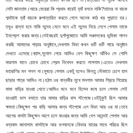
সেটা জানতাম।আরে মেয়েরা কি প্রথম বারেই হ্যাঁ বলবে নাকি?তাদের না বাচক
শব্দটাকে হ্যাঁ বাচকে রুপান্তরিত করতে গেলে অনেক কাঠ খড় পুড়াতে হয়।
তবুও রান্না হবে নাকি সন্দেহ।মনে মনে এই সন্দেহ নিয়ে লেগে গেলাম তাকে
ইমপ্রেশ করার জন্য।সেইবছরই দুর্গাপুজোতে আমি সঞ্চালকের ভূমিকা পালন
করছি আমাদের পাড়ার অনুষ্ঠানে,দেখলাম বিভা কখন গুটি গুটি পায়ে অনুষ্ঠান
দেখতে এসেছে।ব্যাস,সুযোগ পেয়ে আমিও বেশ কিছুক্ষণ আঁখিও সে গোলি
মারলাম মানে চোখে চোখে প্রেম নিবেদন করতে লাগলাম।এতেও দেখলাম
মহারাণির মন গলল না।মুষড়ে গেলাম একটু হলেও কিন্তু নৌকাতে চেপে হাল
ছাড়ার পাত্র আমিও না।হঠাৎ ওর বান্ধবীর মুখে শুনলাম আমার প্রিয়ে গিয়েছে
মামা বাড়ির হাওয়া খেতে।আমিও মনে মনে হিসেব কষে চলে গেলাম সেই
হাওয়াই ভাগ বসাতে তার মামার বাড়ির বাস স্টপেজে।ওইটুকুই ছিল আমার
ক্ষমতা।কিছুক্ষন পর বাড়ি আসার জন্য স্টপেজে এল বিভা আর ওর মা।তবে
আগের বাসটা কিছুক্ষন আগে চলে যাওয়ার জন্য আমি বেশ আনন্দই পেলাম আর
ধন্যবাদ জানালাম বাসটাকে আর ভগবানকে।বিভার মায়ের সাথে পরিচয় ছিল