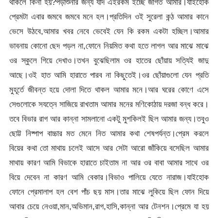
থাকলে কিনা হয়?পড়াশুনার জন্য যদি এইরকম ইচ্ছে জাগত আমার।যাইহোক
প্রেমটা এবার জমবে জমবে মনে হল।প্রতিদিন ওই সুরেলা কন্ঠ আমার কানে
ভেসে উঠবে,আমার খবর নেবে ভেবেই যেন কি রকম একটা হচ্ছিল।আমার
ভাবনায় কোনো ছেদ পড়ল না,ফোনে নিয়মিত কথা হতে লাগল আর মাঝে মাঝে
ওর স্কুলে গিয়ে দেখাও।তখন বুঝেছিলাম ওর হাতের ছোঁয়ায় সত্যিই জাদু
আছে।ওই হাত আমি হারাতে পারব না কিছুতেই।ওর ছোঁয়াগুলো যেন প্রতি
মুহূর্তে জীবন্ত হয়ে দোলা দিতে থাকল আমার মনে।আর ঘরের কোণে এসে
সেগুলোকে সযত্নে সাজিয়ে রাখতাম আমার মনের মণিকোঠায় দরজা বন্ধ করে।
তবে বিভার রাগ আর কান্না সামলানো একটু মুশকিলই ছিল আমার জন্য।তবুও
ছোট্ট নিষ্পাপ বাচ্চার মত মেনে নিত আমার কথা শেষপর্যন্ত।প্রেম করলে
বিয়ের কথা তো মাথায় চলেই আসে আর সেটা আরো জাঁকিয়ে বসেছিল আমার
মাথায় কারণ আমি বিভাকে হারাতে চাইতাম না আর ওর বাবা আমার সাথে ওর
বিয়ে দেবেন না কারণ আমি বেকার।বিভাও পালিয়ে যেতে নারাজ।যাইহোক
ফোনে প্রেমালাপ হল বেশ পাঁচ ছয় মাস।তার মাঝে লুকিয়ে ছিল ফোন দিয়ে
আবার চেয়ে নেওয়া,মান,অভিমান,রাগ,হাসি,কান্না আর টেনশন।প্রেমে যা হয়