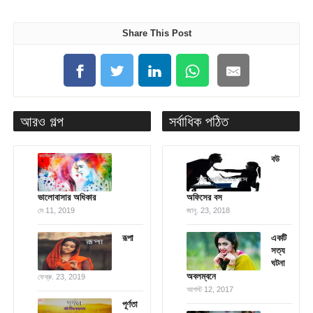
Share This Post
আরও গল্প
সর্বাধিক পঠিত
বউ
ভালোবাসার অধিকার
অফিসের বস
মে 11, 2019
জানু. 23, 2018
রূপা
একটি
সত্য
ঘটনা
অবলম্বনে
ফেব্রু. 23, 2019
আগস্ট 12, 2017
পূর্ণতা