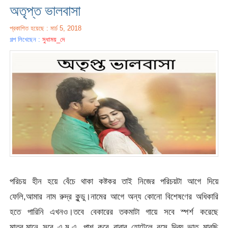
অতৃপ্ত ভালবাসা
প্রকাশিত হয়েছে : মার্চ 5, 2018
গল্প লিখেছেন :
সুধাময়_দে
পরিচয় হীন হয়ে বেঁচে থাকা কষ্টকর তাই নিজের পরিচয়টা আগে দিয়ে
ফেলি,আমার নাম রুদ্র কুন্ডু।নামের আগে অন্য কোনো বিশেষণের অধিকারি
হতে পারিনি এখনও।তবে বেকারের তকমাটা গায়ে সবে স্পর্শ করেছে
মাত্র,মানে সবে এ.ম.এ. পাশ করে বাবার হোটেলে বসে দিব্য ভাত মারছি