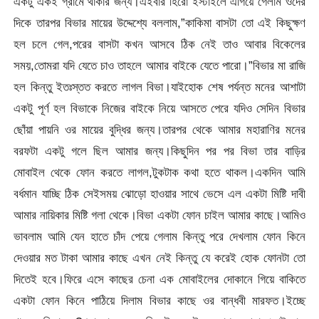
একটু একই গ্রামে থাকার জন্য।এইবার হিরো ইস্টাইলে এগিয়ে গেলাম ওদের
দিকে তারপর বিভার মায়ের উদ্দেশ্যে বললাম,”কাকিমা বাসটা তো এই কিছুক্ষণ
হল চলে গেল,পরের বাসটা কখন আসবে ঠিক নেই তাও আবার বিকেলের
সময়,তোমরা যদি যেতে চাও তাহলে আমার বাইকে যেতে পারো।”বিভার মা রাজি
হল কিন্তু ইতঃস্তত করতে লাগল বিভা।যাইহোক শেষ পর্যন্ত মনের আশাটা
একটু পূর্ণ হল বিভাকে নিজের বাইকে নিয়ে আসতে পেরে যদিও সেদিন বিভার
ছোঁয়া পায়নি ওর মায়ের বুদ্ধির জন্য।তারপর থেকে আমার মহারাণির মনের
বরফটা একটু গলে ছিল আমার জন্য।কিছুদিন পর পর বিভা তার বাড়ির
মোবাইল থেকে ফোন করতে লাগল,টুকটাক কথা হতে থাকল।একদিন আমি
বর্ধমান যাচ্ছি ঠিক সেইসময় ঝোড়ো হাওয়ার সাথে ভেসে এল একটা মিষ্টি দাবী
আমার নায়িকার মিষ্টি গলা থেকে।বিভা একটা ফোন চাইল আমার কাছে।আমিও
ভাবলাম আমি যেন হাতে চাঁদ পেয়ে গেলাম কিন্তু পরে দেখলাম ফোন কিনে
দেওয়ার মত টাকা আমার কাছে এখন নেই কিন্তু যে করেই হোক ফোনটা তো
দিতেই হবে।ফিরে এসে কাছের চেনা এক মোবাইলের দোকানে গিয়ে বাকিতে
একটা ফোন কিনে পাঠিয়ে দিলাম বিভার কাছে ওর বান্ধবী মারফত।ইচ্ছে