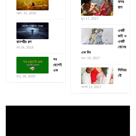
বাসর
রাত
অক্টো. 31, 2019
জুন 17, 2017
একটি
ভাই ও
একটি
রাতপরীর গল্প
বোনের
মার্চ 24, 2019
এক দিন
নভে. 19, 2017
সব
ছেলেই
সিনিয়র
এক
বৌ
জানু. 26, 2020
আগস্ট 11, 2017