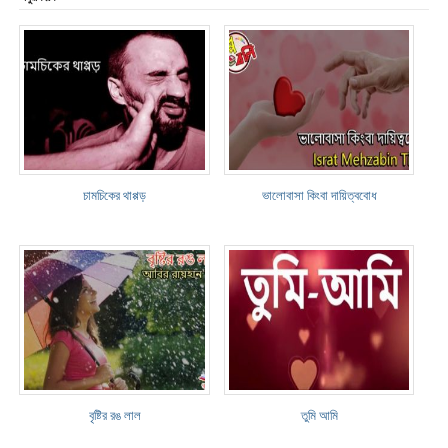
চামচিকের থাপ্পড়
ভালোবাসা কিংবা দায়িত্ববোধ
বৃষ্টির রঙ লাল
তুমি আমি