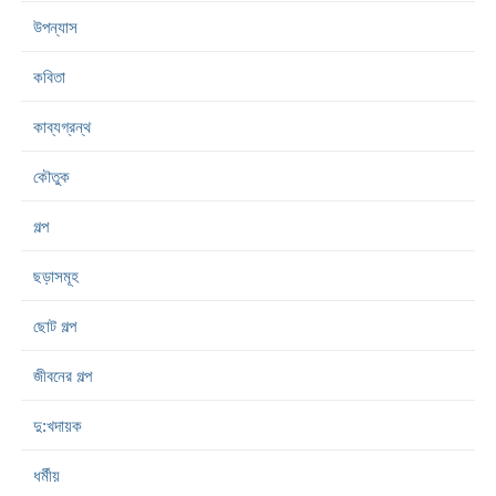
উপন্যাস
কবিতা
কাব্যগ্রন্থ
কৌতুক
গল্প
ছড়াসমূহ
ছোট গল্প
জীবনের গল্প
দু:খদায়ক
ধর্মীয়