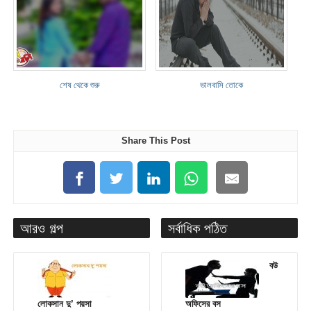
শেষ থেকে শুরু
ভালবাসি তোকে
Share This Post
আরও গল্প
সর্বাধিক পঠিত
বউ
লোকসান দু’ পয়সা
অফিসের বস