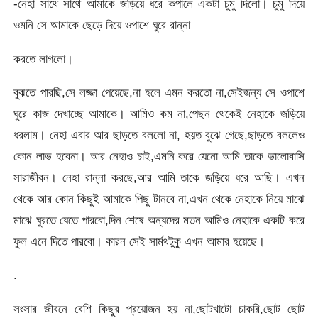
-নেহা সাথে সাথে আমাকে জড়িয়ে ধরে কপালে একটা চুমু দিলো। চুমু দিয়ে
ওমনি সে আমাকে ছেড়ে দিয়ে ওপাশে ঘুরে রান্না
করতে লাগলো।
বুঝতে পারছি,সে লজ্জা পেয়েছে,না হলে এমন করতো না,সেইজন্য সে ওপাশে
ঘুরে কাজ দেখাচ্ছে আমাকে। আমিও কম না,পেছন থেকেই নেহাকে জড়িয়ে
ধরলাম। নেহা এবার আর ছাড়তে বললো না, হয়ত বুঝে গেছে,ছাড়তে বললেও
কোন লাভ হবেনা। আর নেহাও চাই,এমনি করে যেনো আমি তাকে ভালোবাসি
সারাজীবন। নেহা রান্না করছে,আর আমি তাকে জড়িয়ে ধরে আছি। এখন
থেকে আর কোন কিছুই আমাকে পিছু টানবে না,এখন থেকে নেহাকে নিয়ে মাঝে
মাঝে ঘুরতে যেতে পারবো,দিন শেষে অন্যদের মতন আমিও নেহাকে একটি করে
ফুল এনে দিতে পারবো। কারন সেই সার্মথটুকু এখন আমার হয়েছে।
.
সংসার জীবনে বেশি কিছুর প্রয়োজন হয় না,ছোটখাটো চাকরি,ছোট ছোট