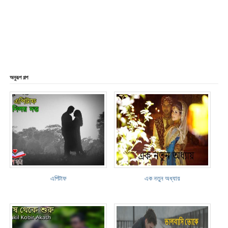
অনুরূপ গল্প
এপিটাফ
এক নতুন অধ্যায়