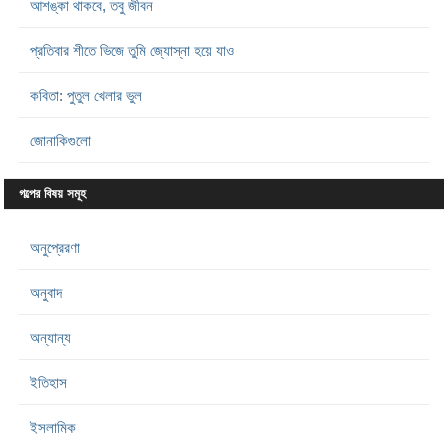
আশঙ্কা থাকবে, তবু জীবন
প্রতিবার শীতে ভিজে তুমি জ্যোস্না হয়ে যাও
কবিতা: পুতুল খেলার ভুল
জোনাকিগুলো
গল্পের বিষয় সমূহ
অনুপ্রেরণা
অনুবাদ
অন্যান্য
ইতিহাস
ইসলামিক