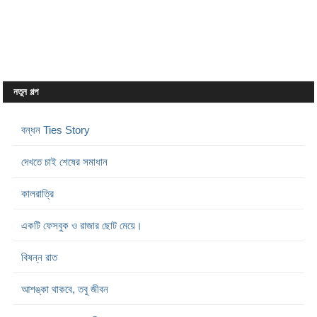
নতুন গল্প
বন্ধন Ties Story
দেখতে চাই শেষের সমাধান
কালরাত্রি
একটি ফেসবুক ও রাজার ছোট মেয়ে।
বিষন্ন রাত
আশঙ্কা থাকবে, তবু জীবন