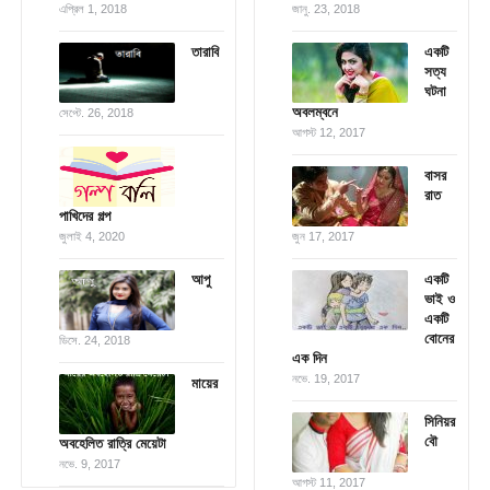
এপ্রিল 1, 2018
জানু. 23, 2018
তারাবি
একটি
সত্য
ঘটনা
অবলম্বনে
সেপ্টে. 26, 2018
আগস্ট 12, 2017
বাসর
রাত
পাখিদের গল্প
জুলাই 4, 2020
জুন 17, 2017
আপু
একটি
ভাই ও
একটি
বোনের
ডিসে. 24, 2018
এক দিন
নভে. 19, 2017
মায়ের
সিনিয়র
বৌ
অবহেলিত রাত্রি মেয়েটা
নভে. 9, 2017
আগস্ট 11, 2017