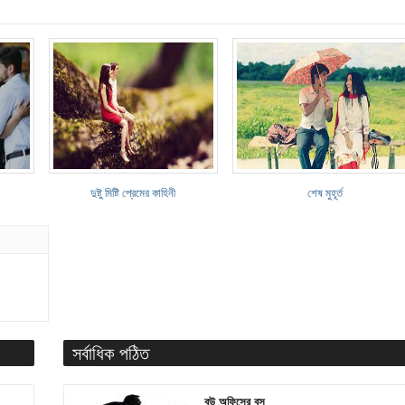
দুষ্টু মিষ্টি প্রেমের কাহিনী
শেষ মুহূর্ত
সর্বাধিক পঠিত
বউ অফিসের বস