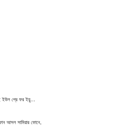
আই ইউল প্রে ফর ইয়ু…
র ফোন আসল সামিয়ার ফোনে,