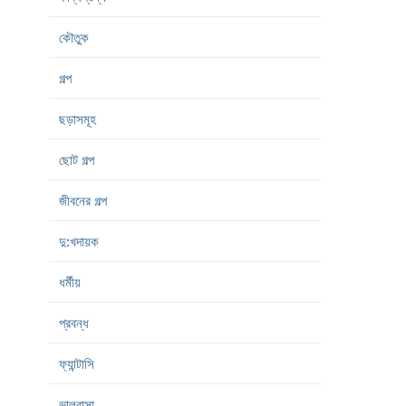
কৌতুক
গল্প
ছড়াসমূহ
ছোট গল্প
জীবনের গল্প
দু:খদায়ক
ধর্মীয়
প্রবন্ধ
ফ্যান্টাসি
ভালবাসা