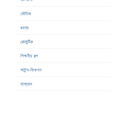
ভৌতিক
রহস্য
রোমান্টিক
শিক্ষনীয় গল্প
সাইন্স-ফিকশন
হাস্যরস