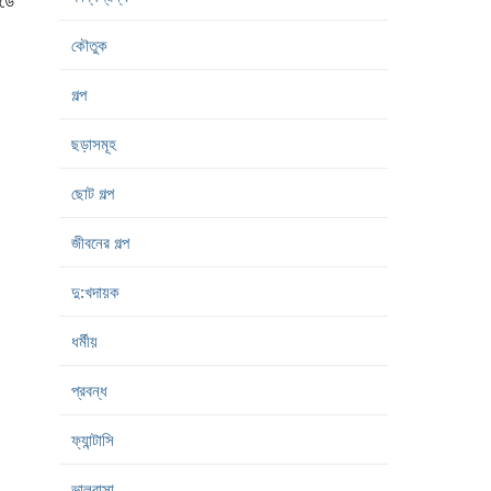
থডে
কৌতুক
গল্প
ছড়াসমূহ
ছোট গল্প
জীবনের গল্প
দু:খদায়ক
ধর্মীয়
প্রবন্ধ
ফ্যান্টাসি
ভালবাসা