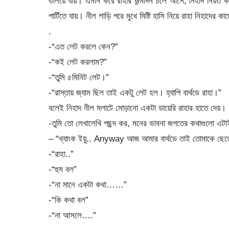
গুলিয়ে যায়। এমনি করে রাহার জন্মদিন চলে আসে, নিহাদ নিয়ত করে
পার্টিতে যায়। নীল শাড়ি পরে মুখে মিষ্টি হাসি নিয়ে রাহা নিহাদের 
.
-“এত লেট করলে কেন?”
-“কই লেট করলাম?”
-“তুমি ৫মিনিট লেট।”
-“রাস্তায় জ্যাম ছিল তাই একটু লেট হল। হ্যাপি বার্থডে রাহা।”
বলেই নিহাদ নীল মলাটে মোড়ানো একটা ডায়েরি রাহার হাতে দেয়।
-তুমি তো লেখালেখি পছন্দ কর, মনের ভাবনা জগতের কথাগুলো এটা
– “থ্যাংক ইয়ু.. Anyway আজ আমার বার্থডে তাই তোমাকে ছেড়
-“রাহা..”
-“হুম বল”
-“না মানে একটা কথা……”
-“কি কথা বল”
-“না আসলে….”