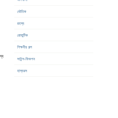
ভৌতিক
রহস্য
রোমান্টিক
শিক্ষনীয় গল্প
স্ব
সাইন্স-ফিকশন
হাস্যরস