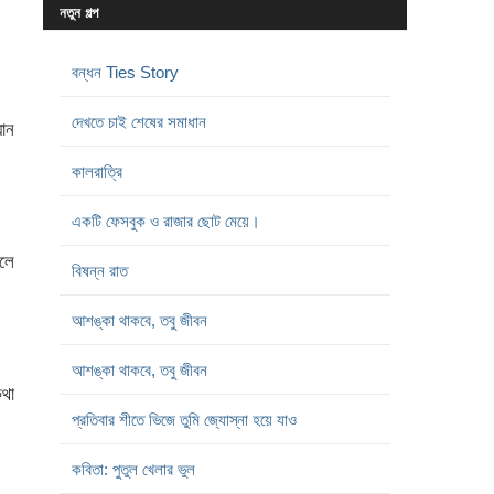
নতুন গল্প
বন্ধন Ties Story
দেখতে চাই শেষের সমাধান
যান
কালরাত্রি
একটি ফেসবুক ও রাজার ছোট মেয়ে।
বলে
বিষন্ন রাত
আশঙ্কা থাকবে, তবু জীবন
আশঙ্কা থাকবে, তবু জীবন
কথা
প্রতিবার শীতে ভিজে তুমি জ্যোস্না হয়ে যাও
কবিতা: পুতুল খেলার ভুল