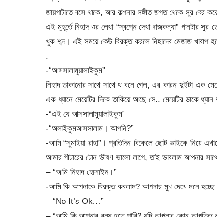
জায়গাটাতে বসে থাকে, আর কল্পনার সঙ্গীত জগত থেকে সুর বের কর
এই মুহূর্তে নিহাদ ওর লেখা “স্বপ্নে দেখা রাজকন্যা” গানটার সুর
খুক শব্দ। এই সময়ে কেউ বিরক্ত করলে নিহাদের মেজাজ খারাপ হয়ে
.
-“আসসালামুয়ালাইকুম”
নিহাদ তাকানোর সাথে সাথে থ বনে গেল, এর কারন দুইটা এক মেয়েটি
এক ধ্যানে মেয়েটির দিকে তাকিয়ে আছে সে.. মেয়েটির ডাকে ধ্যা
-“এই যে আসসালামুয়ালাইকুম”
-“অলাইকুমআসসালাম। আপনি?”
-আমি “সুমাইয়া রাহা”। প্রতিদিন বিকেলে ছোট ভাইকে নিয়ে এখা
আমার গীটারের টোন ভীষণ ভালো লাগে, তাই ভাবলাম আপনার সাথে
– “আমি নিহাদ হোসাইন।”
-আমি কি আপনাকে বিরক্ত করলাম? আপনার মুখ দেখে মনে হচ্ছে
– “No It’s Ok…”
– “আমি কি আপনার বন্ধু হতে পারি? যদি আপনার কোন আপত্তি 