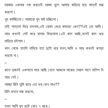
দরজায় একবার নক করতেই দরজা খুলে আমায় জড়িয়ে ধরে কান্নাঁ শুরু
করলো।
খুব কাদঁছিলো। আমারো খুব কষ্ট হচ্ছিলো।
তাই শান্তনা দিয়ে বললাম,এই বোকা মেয়ে কাদছো কেন??এই তো আমি।
আর কখনই লেট করে বাসায় ফিরবোনা।এই কান ধরছি,বলেই কান ধরে
দাড়িয়ে রইলাম।
কান থেকে হাতটা নামিয়ে হাত দুটো ধরে বলল,আমি ও আর কখনই ঝগড়া
করবো না।
–
রাতে দুজনই একসাথে শুয়ে আছি।তবে আজকে মাঝের দেয়াল মানে বালিশ টা
আর নেই।
আচ্ছা রিনি তুমি ঝড়ে এত ভয় কেন পাও??
রিনি বলতে শুরু করলো,
–
তখন আমি খুব ছোট।মাএ ৭ বছর।