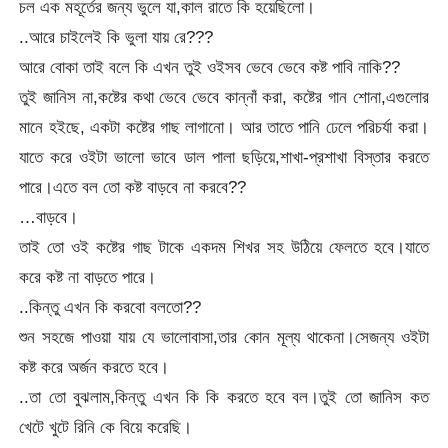
চল এক মহূর্তের জন্য ভুলে যা,কাল রাতে কি হয়েছিলো।
..আরে চাইলেই কি ভুলা যায় রে???
আরে বোকা তাই বলে কি এখন তুই ওইসব ভেবে ভেবে কষ্ট পাবি নাকি??
তুই জানিস না,কষ্টের কথা ভেবে ভেবে কান্নাঁ করা, কষ্টের গান শোনা,এগুলোর
মানে হইছে, একটা কষ্টের গাছ লাগানো। আর তাতে পানি ঢেলে পরিচর্যা করা।
যাতে করে ওইটা ভালো ভাবে ডাল পালা ছড়িয়ে,শাখা-প্রশাখা বিস্তার করতে
পারে।এতে বল তো কষ্ট বাড়বে না করবে??
…বাড়বে।
তাই তো ওই কষ্টের গাছ টাকে একদম শিখর সহ উঠিয়ে ফেলতে হবে।যাতে
করে কষ্ট না বাড়তে পারে।
..কিন্তু এখন কি করবো বলতো??
শুন সহজে পাওয়া যায় যে ভালোবাসা,তার কোন মূল্য থাকেনা।সেজন্য ওইটা
কষ্ট করে অর্জন করতে হবে।
..তা তো বুঝলাম,কিন্তু এখন কি কি করতে হবে বল।তুই তো জানিস কত
খেটে খুটে রিনি কে বিয়ে করেছি।