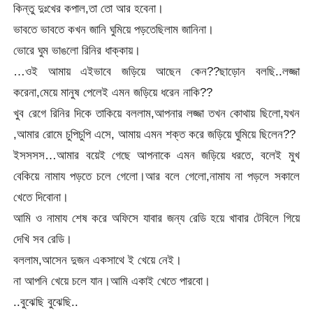
কিন্তু দুঃখের কপাল,তা তো আর হবেনা।
ভাবতে ভাবতে কখন জানি ঘুমিয়ে পড়তেছিলাম জানিনা।
ভোরে ঘুম ভাঙলো রিনির ধাক্কায়।
…ওই আমায় এইভাবে জড়িয়ে আছেন কেন??ছাড়োন বলছি..লজ্জা
করেনা,মেয়ে মানুষ পেলেই এমন জড়িয়ে ধরেন নাকি??
খুব রেগে রিনির দিকে তাকিয়ে বললাম,আপনার লজ্জা তখন কোথায় ছিলো,যখন
,আমার রোমে চুপিচুপি এসে, আমায় এমন শক্ত করে জড়িয়ে ঘুমিয়ে ছিলেন??
ইসসসস…আমার বয়েই গেছে আপনাকে এমন জড়িয়ে ধরতে, বলেই মুখ
বেকিয়ে নামায পড়তে চলে গেলো।আর বলে গেলো,নামায না পড়লে সকালে
খেতে দিবোনা।
আমি ও নামায শেষ করে অফিসে যাবার জন্য রেডি হয়ে খাবার টেবিলে গিয়ে
দেখি সব রেডি।
বললাম,আসেন দুজন একসাথে ই খেয়ে নেই।
না আপনি খেয়ে চলে যান।আমি একাই খেতে পারবো।
..বুঝেছি বুঝেছি..