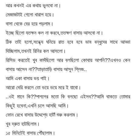
আর কখনই এর কথায় ভুলবো না।
মেজাজটাই গেলো খারাপ হয়ে।
বাসা থেকে বের হয়ে পড়লাম।
ইচ্ছে ছিলো যতক্ষন কল না করবে,ততক্ষণ বাসায় আসবো না।
ঠিক তাই হলো,সন্ধ্যে ঘনিয়ে রাত হবে হবে ভাব বন্ধুদের সাথে আড্ডা
দিচ্ছিলাম,তখনই রিনির কল আসলো।
রিসিভ করতেই খুব কাদঁছিলো আর বলছিলো কোথায় আপনি??এখনও কেন
বাসায় আসেন না??তাড়াতাড়ি বাসায় আসুন প্লিজ..
আমি একা বাসায় ভয় পাই।
আরো দেরি করলে তো ভয়ে ভয়ে মরে ই যাবো।
..ওই মানে কি??পাগলের মতো কি বলছো এইসব??আমি থাকতে তোমার
কিছুই হবেনা,এখনি চলে আসছি আমি।
ফোন রেখে বাসায় উদ্দেশ্যে হাটাঁ শুরু করলাম।
খুব দ্রুত হাটছিলাম।
১৫ মিনিটেই বাসায় পৌঁছালাম।