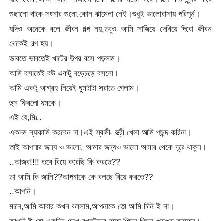
গুছানো থাকে সংসার গুলো,কোন ঝামেলা নেই।শুধুই ভালোবাসায় পরিপূর্ন।
যদিও অনেকে বলে জীবন গল্প নয়,তবুও আমি সাজিয়ে দেখিয়ে দিবো জীবন
থেকেই গল্প হয়।
ভাবতে ভাবতেই খাটের উপর বসে পড়লাম।
আমি বসাতেই বউ একটু নড়েচড়ে বসলো।
আমি একটু আগ্রহ নিয়েই ঘুমটাটা সরাতে গেলাম।
হুস ফিরলো ধমকে।
এই যে,মিঃ..
একদম ন্যাকামি করবেন না।এই স্বামী- স্ত্রী খেলা আমি পছন্দ করিনা।
তাই আপনার জন্য ও ভালো, আমার জন্যও ভালো আমার থেকে দূরে থাকুন।
..আজব!!!! তবে বিয়ে করেছি কি করতে??
তা আমি কি জানি??আপনাকে কে বলছে বিয়ে করতে??
..আপনি।
মানে,আমি আবার কখন বললাম,আপনাকে তো আমি চিনি ই না।
আপনি ই তো একদিন দেখে,বখাটেদের মতো পিছন পিছন গুড়গুড় করতেন।