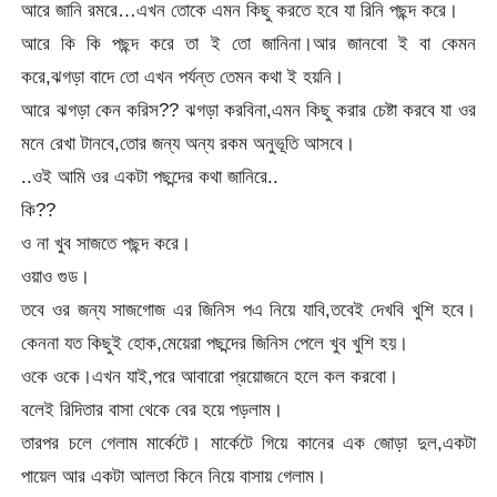
আরে জানি রমরে…এখন তোকে এমন কিছু করতে হবে যা রিনি পছন্দ করে।
আরে কি কি পছন্দ করে তা ই তো জানিনা।আর জানবো ই বা কেমন
করে,ঝগড়া বাদে তো এখন পর্যন্ত তেমন কথা ই হয়নি।
আরে ঝগড়া কেন করিস?? ঝগড়া করবিনা,এমন কিছু করার চেষ্টা করবে যা ওর
মনে রেখা টানবে,তোর জন্য অন্য রকম অনুভূতি আসবে।
..ওই আমি ওর একটা পছন্দের কথা জানিরে..
কি??
ও না খুব সাজতে পছন্দ করে।
ওয়াও গুড।
তবে ওর জন্য সাজগোজ এর জিনিস পএ নিয়ে যাবি,তবেই দেখবি খুশি হবে।
কেননা যত কিছুই হোক,মেয়েরা পছন্দের জিনিস পেলে খুব খুশি হয়।
ওকে ওকে।এখন যাই,পরে আবারো প্রয়োজনে হলে কল করবো।
বলেই রিদিতার বাসা থেকে বের হয়ে পড়লাম।
তারপর চলে গেলাম মার্কেটে। মার্কেটে গিয়ে কানের এক জোড়া দুল,একটা
পায়েল আর একটা আলতা কিনে নিয়ে বাসায় গেলাম।