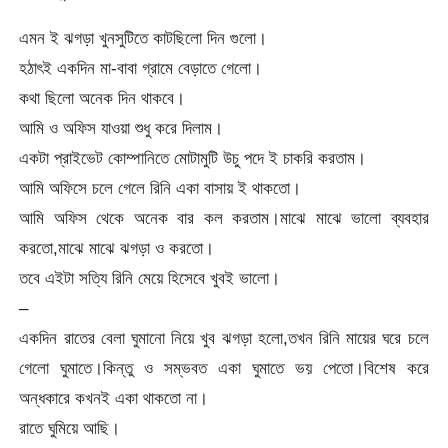
এমন ই ঝগড়া খুনসুটিতে কাটছিলো দিন গুলো।
হঠাৎই একদিন মা-বাবা গ্রামে বেড়াতে গেলো।
কথা ছিলো অনেক দিন থাকবে।
আমি ও অফিস যাওয়া শুধু করে দিলাম।
একটা প্রাইভেট কোম্পানিতে মোটামুটি উচু পদে ই চাকরি করতাম।
আমি অফিসে চলে গেলে রিনি একা বাসায় ই থাকতো।
আমি অফিস থেকে অনেক বার কল করতাম।মাঝে মাঝে ভালো ব্যবহার
করতো,মাঝে মাঝে ঝগড়া ও করতো।
তবে এইটা সত্যি রিনি মেয়ে হিসেবে খুবই ভালো।
–
একদিন রাতের বেলা ঘুমানো নিয়ে খুব ঝগড়া হলো,তখন রিনি মায়ের ঘরে চলে
গেলো ঘুমাতে।কিন্তু ও সম্ভবত একা ঘুমাতে ভয় পেতো।বিশেষ করে
অন্ধকারে কখনই একা থাকতো না।
রাতে ঘুমিয়ে আছি।