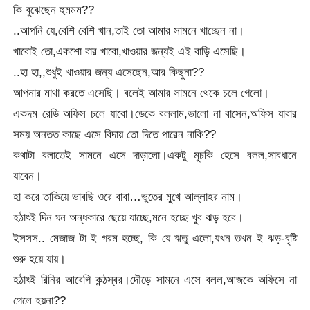
কি বুঝেছেন হুমমম??
..আপনি যে,বেশি বেশি খান,তাই তো আমার সামনে খাচ্ছেন না।
খাবোই তো,একশো বার খাবো,খাওয়ার জন্যই এই বাড়ি এসেছি।
..হা হা,,শুধুই খাওয়ার জন্য এসেছেন,আর কিছুনা??
আপনার মাথা করতে এসেছি। বলেই আমার সামনে থেকে চলে গেলো।
একদম রেডি অফিস চলে যাবো।ডেকে বললাম,ভালো না বাসেন,অফিস যাবার
সময় অনতত কাছে এসে বিদায় তো দিতে পারেন নাকি??
কথাটা বলাতেই সামনে এসে দাড়ালো।একটু মুচকি হেসে বলল,সাবধানে
যাবেন।
হা করে তাকিয়ে ভাবছি ওরে বাবা…ভুতের মুখে আল্লাহর নাম।
হঠাৎই দিন ঘন অন্ধকারে ছেয়ে যাচ্ছে,মনে হচ্ছে খুব ঝড় হবে।
ইসসস.. মেজাজ টা ই গরম হচ্ছে, কি যে ঋতু এলো,যখন তখন ই ঝড়-বৃষ্টি
শুরু হয়ে যায়।
হঠাৎই রিনির আবেগি কন্ঠস্বর।দৌড়ে সামনে এসে বলল,আজকে অফিসে না
গেলে হয়না??