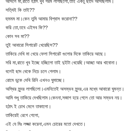
আসলে মা,রাতে হঠাৎ খুব গরম লাগছিলো,তাই একটু ছাদে আসছিলাম।
সত্যিই কি তাই??
হুমমম মা।কেন তুমি আমায় বিশ্বাস করোনা??
করি তো,তবে এইসব কি??
কোন সব মা??
তুই আবারো সিগারেট খেয়েছিস??
তাকিয়ে দেখি মা খেয়ে ফেলা সিগারেট গুলোর দিকে তাকিয়ে আছে।
সরি মা,রাতে খুব ইচ্ছে হচ্ছিলো তাই দুইটা খেয়েছি।আচ্ছা আর খাবোনা।
বলেই ছাদ থেকে নিচে চলে গেলাম।
রোমে ডুকে দেখি রিনি এখনও ঘুমাচ্ছে।
অস্থির সুন্দর লাগছিলো।এমনিতেই অসম্ভব সুন্দর,এর মধ্যে আবারো ঘুমন্ত।
আমি শুধু তাকিয়ে দেখছিলাম।কেননা,সজাগ হয়ে গেলে তো আর সম্ভব নয়।
হঠাৎ ই চোখ মেলে তাকালো।
তাকিয়েই রেগে গেলো,
এই যে মিঃ লজ্জা করেনা,এমন চোরের মতো দেখতে।