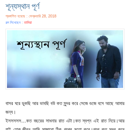
শূন্যস্থান পূর্ণ
প্রকাশিত হয়েছে : ফেব্রুয়ারি 28, 2018
গল্প লিখেছেন :
তানিয়া
বাসর ঘরে ডুকছি আর ভাবছি বউ কত সুন্দর করে সেজে গুজে বসে আছে আমার
জন্য।
ইসসসসস…কত বছরের সাধনার রাত এটা।কত স্বপ্ন এই রাত নিয়ে।আর
যাই হোক,জীবন আমি সাজাবো ঠিক গল্পের মতো করে।গল্পে কত সুন্দর করে