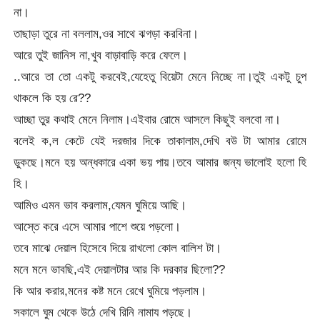
না।
তাছাড়া তুরে না বললাম,ওর সাথে ঝগড়া করবিনা।
আরে তুই জানিস না,খুব বাড়াবাড়ি করে ফেলে।
..আরে তা তো একটু করবেই,যেহেতু বিয়েটা মেনে নিচ্ছে না।তুই একটু চুপ
থাকলে কি হয় রে??
আচ্ছা তুর কথাই মেনে নিলাম।এইবার রোমে আসলে কিছুই বলবো না।
বলেই ক,ল কেটে যেই দরজার দিকে তাকালাম,দেখি বউ টা আমার রোমে
ডুকছে।মনে হয় অন্ধকারে একা ভয় পায়।তবে আমার জন্য ভালোই হলো হি
হি।
আমিও এমন ভাব করলাম,যেমন ঘুমিয়ে আছি।
আস্তে করে এসে আমার পাশে শুয়ে পড়লো।
তবে মাঝে দেয়াল হিসেবে দিয়ে রাখলো কোল বালিশ টা।
মনে মনে ভাবছি,এই দেয়ালটার আর কি দরকার ছিলো??
কি আর করার,মনের কষ্ট মনে রেখে ঘুমিয়ে পড়লাম।
সকালে ঘুম থেকে উঠে দেখি রিনি নামায পড়ছে।