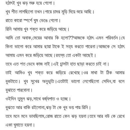
হঠাৎই খুব ঝড় শুরু হয়ে গেলো।
খুব শীত লাগছিলো তখন।গায়ে চাদর মুড়ি দিয়ে শুয়ে আছি।
রাতে কারো স্পর্শে ঘুম ভেঙে গেলো।
রিনি আমায় খুব শক্ত করে জড়িয়ে আছে।
আমি তো অবাক,মেয়ের আবার কি হলো??আজকে হঠাৎ এমন পরিবর্তন।যে
কিনা ভালো করে আমার ছায়া টাকে ই সহ্য করতে পারেনা।আজকে সে হঠাৎ
আমায় এমন করে জড়িয়ে আছে।রহস্য তো একটা আছেই।
তবে এত শত ভেবে কাজ নাই।এই চান্সটা হাত ছাড়া করতে চাই না।
তাই আমিও খুব শক্ত করে জড়িয়ে রেখেছে।ওর মাথা টা ঠিক আমার
বুকটাতে। খুব সুখের অনুভূতি।এতটাই ভালো লেগেছিলো সেদিন,যা বলে
বুঝাতে পারবোনা।
ওইদিন তুমুল ঝড়,সাথে বর্জ্যপাত ও হচ্ছে।
বুঝতে আর বাকি রইলোনা,ঝড় টা কে খুব ভয় পায় রিনি।
তবে মনে মনে ভাবছিলাম,রোজ রাতে কেন ঝড় হয়না।তবে আর বউ কে রেখে
একা ঘুমাতে হয়না।