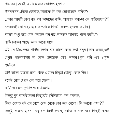
পারতেন।তবেই আমাকে এত ভোগতে হতো না।
ইসসসসস..নিজে ভোগছে,আমাকে কি কম ভোগাচ্ছেন নাকি??
..আর আপনি কেন বার বার আমাদের বাড়ি, আপনার বাবা-মা কে পাঠিয়েছেন??
সেজন্যই তো বাধ্য হয়ে আপনাকে বিয়েটা করতে হয়েছে আমার।
আচ্ছা বাধ্য হয়ে কেন বলছেন বার বার,আমাকে আপনার পছন্দ হয়নি??
নাকি চক্কর আছে অন্য কারো সাথে।
এই যে মিঃএকদম শার্টের কলার ধরে,ভালো করে কথা বলুন।আর শুনেন,এই
প্রেম ভালোবাসায় না কোন ইন্টারেস্ট নেই আমার।ঘৃনা করি এই প্রেম
শব্দটাকে।
তাই ভালো হয়তো,মাথা থেকে এইসব চিন্তা ঝেড়ে ফেলে দিন।
বলেই রোম থেকে বের হয়ে গেলো।
আমি ও রেগে চুপচাপ শুয়ে থাকলাম।
কিন্তু ঘুম আসছিলোনা কিছুতেই।রিদিতাকে কল করলাম,
কিরে দোস্ত বউ তো রেগে রোম থেকে বের হয়ে গেলো।কি করবো এখন??
কিছুই করতে হবেনা।শুধু রাগ মিটে গেলে, রোমে আসলে আর কিছুই বলিস