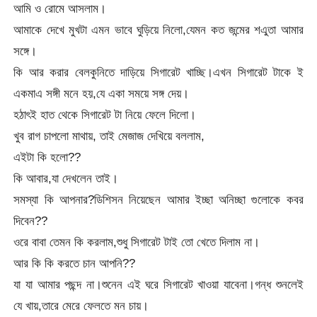
আমি ও রোমে আসলাম।
আমাকে দেখে মুখটা এমন ভাবে ঘুড়িয়ে নিলো,যেমন কত জন্মের শএুতা আমার
সঙ্গে।
কি আর করার বেলকুনিতে দাড়িয়ে সিগারেট খাচ্ছি।এখন সিগারেট টাকে ই
একমাএ সঙ্গী মনে হয়,যে একা সময়ে সঙ্গ দেয়।
হঠাৎই হাত থেকে সিগারেট টা নিয়ে ফেলে দিলো।
খুব রাগ চাপলো মাথায়, তাই মেজাজ দেখিয়ে বললাম,
এইটা কি হলো??
কি আবার,যা দেখলেন তাই।
সমস্যা কি আপনার?ডিশিসন নিয়েছেন আমার ইচ্ছা অনিচ্ছা গুলোকে কবর
দিবেন??
ওরে বাবা তেমন কি করলাম,শুধু সিগারেট টাই তো খেতে দিলাম না।
আর কি কি করতে চান আপনি??
যা যা আমার পছন্দ না।শুনেন এই ঘরে সিগারেট খাওয়া যাবেনা।গন্ধ শুনলেই
যে খায়,তারে মেরে ফেলতে মন চায়।