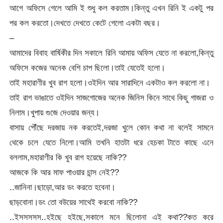
আগে অফিসে গেলে আমি ই শুধু কল করতাম।কিন্তু এখন রিনি ই একটু পর
পর কল করতো।দেখতে দেখতে কেটে গেলো একটা বছর।
–
আমাদের বিবাহ বার্ষিকীর দিন সকালে রিনি আমায় অফিস যেতে না করলো,কিন্তু
অফিসে কজের অনেক বেশি চাপ ছিলো।তাই যেতেই হলো।
তাই মহারাণীর খুব রাগ হলো।ওইদিন আর সারাদিনে একটাও কল করলো না।
তাই রাগ ভাঙাতে ওইদিন সাজগোজের অনেক জিনিস কিনে সাথে কিছু গাজরা ও
নিলাম।খুপায় গুজে দেওয়ার জন্য।
বাসায় পৌঁছে দরজায় নক করতেই,দরজা খুলে কোন কথা না বলেই সামনে
থেকে চলে যেতে নিলো।আমি তখনি হাতটা ধরে হেচকা টাতে কাছে এনে
বললাম,মহারাণীর কি খুব রাগ হয়েছে নাকি??
আজকে কি আর মাফ পাওয়ার চান্স নেই??
..জানিনা।ছাড়ো,আর ডং করতে হবেনা।
ছাড়বোনা।ডং তো বউয়ের সাথেই করবো নাকি??
..ইসসসসস..হইছে হইছে,সকালে মনে ছিলোনা এই কথা??কত করে