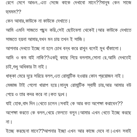
রেগে মেগে আগুন..এত সেজে কাকে দেখাবো মানে??মানুষ কেন সাজে
হুমমম??
কেন আবার,কাউকে না কাউকে দেখাতে।
আমি এমনি সাজতে পছন্দ করি,সেই ছোটবেলা থেকেই।আর কাউকে দেখাতে
সাজতে হয়না আমার,যখন মন চায় তখন ই সাজি।
আপনার দেখতে ইচ্ছে না হলে চোখ বন্ধ করে রাখুন বলেই মুখ বাঁকালো।
আমি ও কম যাই নাকি??একটু কাছে গিয়ে বললাম,সোনা রে,আমি দেখতেই
চাই,শুধু অধিকার টা নাই।
ধাক্কা মেরে দূরে সরিয়ে বলল,এত রোমান্টিক হওয়ার কোন প্রয়োজন নাই।
মেজাজ টাই গেলো খারাপ হয়ে।মানুষ রোমান্টিক স্বামী চায়,আর আমার বউ
পেয়ে ও তার কদর করে না।কত দুঃখ।
যাই হোক,বাদ দিন।খেতে চলেন।সবাই কে আর কত অপেক্ষা করাবেন??
অপেক্ষা করতে কে বলল,খেয়ে ফেলতে বলুন।আমার এখন খেতে ইচ্ছে করছে
না।
ইচ্ছে করছেনা মানে??আপনার ইচ্ছা এখন আর কাজে দেবে না।এখন সবাই