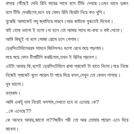
বাসায় পৌঁছেই দেখি রিনি মায়ের সাথে বসে টিভি দেখছে।এমন ভাবে দুজন
বসে টিভি দেখছিলো,মনে হয় যেমন রিনি বিয়েটা নিয়ে কত খুশি।
বুঝেছি আমাকেই শুধু জ্বালিয়ে মারবে।আর কাউকে বুঝতেই দিবেনা।
যাই হোক ভালো ই হলো।না হলে তো আমার সাথে মা-বাবা ও কষ্ট পেতো।
আমি কিছুই না বলে সোজা রোমে চলে গেলাম।
ড্রেসিংটেবিলেররম সামনে জিনিসপএ গুলো রেখে শুয়ে পড়লাম।
শুয়ে শুয়ে ফোন টিপাটিপি করছিলাম,তখন ই রিনির প্রবেশ।
এইটা আবার কি,বলেই ড্রেসিংটেবিলে রাখা প্যাকেট টা হাতে নিলো।পরে নিজে
নিজেই প্যাকেট খুলে পায়েল টা পায়ে দিয়ে বলল,দেখুন তো কেমন লাগছে।
খুব ভালো।
ধন্যবাদ।
আমি একটু ভাব নিয়েই বললাম,দেখতে হবে না এনেছে কে?
..কে এনেছে??
কে আনবে আবার,জানো না??জ্বীন পরী তো আর তোমায় পায়েল এনে দিয়ে
যাবেনা।