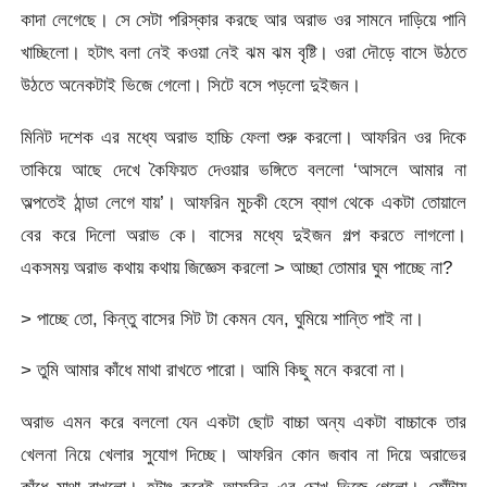
কাদা লেগেছে। সে সেটা পরিস্কার করছে আর অরাভ ওর সামনে দাড়িয়ে পানি
খাচ্ছিলো। হটাৎ বলা নেই কওয়া নেই ঝম ঝম বৃষ্টি। ওরা দৌড়ে বাসে উঠতে
উঠতে অনেকটাই ভিজে গেলো। সিটে বসে পড়লো দুইজন।
মিনিট দশেক এর মধ্যে অরাভ হাচ্চি ফেলা শুরু করলো। আফরিন ওর দিকে
তাকিয়ে আছে দেখে কৈফিয়ত দেওয়ার ভঙ্গিতে বললো ‘আসলে আমার না
অল্পতেই ঠান্ডা লেগে যায়’। আফরিন মুচকী হেসে ব্যাগ থেকে একটা তোয়ালে
বের করে দিলো অরাভ কে। বাসের মধ্যে দুইজন গল্প করতে লাগলো।
একসময় অরাভ কথায় কথায় জিজ্ঞেস করলো > আচ্ছা তোমার ঘুম পাচ্ছে না?
> পাচ্ছে তো, কিন্তু বাসের সিট টা কেমন যেন, ঘুমিয়ে শান্তি পাই না।
> তুমি আমার কাঁধে মাথা রাখতে পারো। আমি কিছু মনে করবো না।
অরাভ এমন করে বললো যেন একটা ছোট বাচ্চা অন্য একটা বাচ্চাকে তার
খেলনা নিয়ে খেলার সুযোগ দিচ্ছে। আফরিন কোন জবাব না দিয়ে অরাভের
কাঁধে মাথা রাখলো। হটাৎ করেই আফরিন এর চোখ ভিজে গেলো। ফোঁটায়