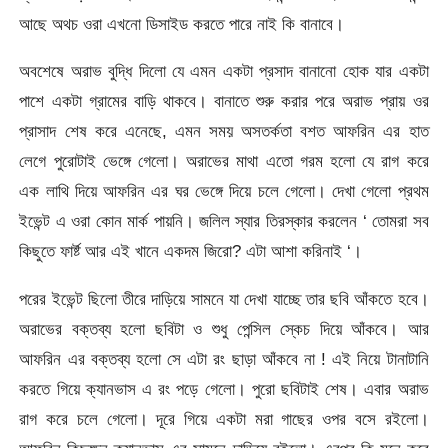
আছে অথচ ওরা এখনো ডিসাইড করতে পারে নাই কি বানাবে।
অবশেষে অরাভ বুদ্ধি দিলো যে এমন একটা প্রসাদ বানানো হোক যার একটা
পাশে একটা গ্রামের বাড়ি থাকবে। বানাতে শুরু করার পরে অরাভ প্রায় ওর
প্রাসাদ শেষ করে এনেছে, এমন সময় অসতর্কতা বশত আফরিন এর হাত
লেগে পুরোটাই ভেঙ্গে গেলো। অরাভের মাথা এতো গরম হলো যে রাগ করে
এক লাথি দিয়ে আফরিন এর ঘর ভেঙ্গে দিয়ে চলে গেলো। দেখা গেলো প্রথম
ইভেন্ট এ ওরা কোন মার্ক পায়নি। জলিল স্যার তিরস্কার করলেন ‘ তোমরা সব
কিছুতে ফার্ষ্ট আর এই খানে একদম জিরো? এটা আশা করিনাই ‘।
পরের ইভেন্ট ছিলো তীরে দাড়িয়ে সামনে যা দেখা যাচ্ছে তার ছবি আঁকতে হবে।
অরাভের বক্তব্য হলো ছবিটা ও শুধু পেন্সিল স্কেচ দিয়ে আঁকবে। আর
আফরিন এর বক্তব্য হলো সে এটা রং ছাড়া আঁকবে না ! এই নিয়ে টানাটানি
করতে গিয়ে ক্যানভাস এ রং পড়ে গেলো। পুরো ছবিটাই শেষ। এবার অরাভ
রাগ করে চলে গেলো। দূরে গিয়ে একটা মরা গাছের ওপর বসে রইলো।