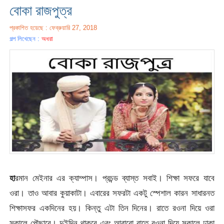
বোকা রাজপুত্র
প্রকাশিত হয়েছে : ফেব্রুয়ারি 27, 2018
গল্প লিখেছেন :
অধরা
হা
রমান মেইনার এর ক্যাম্পাস। প্রচন্ড ব্যাস্ত সবাই। শিক্ষা সফরে যাবে
ওরা। তাও আবার কুয়াকাটা। এবারের সফরটা একটু স্পেশাল কারন সাধারনত
শিক্ষাসফর একদিনের হয়। কিন্তু এটা তিন দিনের। রাতে রওনা দিয়ে ওরা
সকালে পৌছাবে। দুইদিন থাকবে এবং আবারো রাতে রওনা দিয়ে সকালে ঢাকা