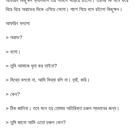
আফরিন কিছুক্ষন ক্যানভাস এর সামনে দাড়িয়ে রইলো। এরপর কি মনে করে
ধিরে ধিরে অরাভের দিকে এগিয়ে গেলো। পাশে গিয়ে বসে রইলো কিছুক্ষন।
আফরিন বললো
> অরাভ?
> বলো।
> তুমি আমাকে ঘৃনা কর তাইনা?
> মিথ্যে বলবো না, আমি মিথ্যা বলি না। হ্যাঁ, করি।
> কেন?
> ঠিক জানিনা। তবে মনে হয় তোমার অতিরিক্ত চঞ্চল স্বভাবের জন্য।
> তুমি জানো আমি এতো চঞ্চল কেন?