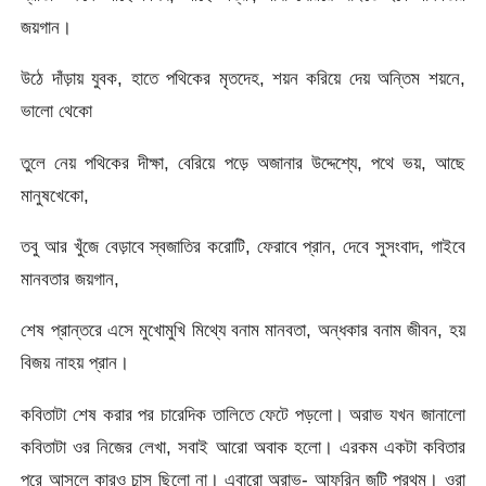
জয়গান।
উঠে দাঁড়ায় যুবক, হাতে পথিকের মৃতদেহ, শয়ন করিয়ে দেয় অন্তিম শয়নে,
ভালো থেকো
তুলে নেয় পথিকের দীক্ষা, বেরিয়ে পড়ে অজানার উদ্দেশ্যে, পথে ভয়, আছে
মানুষখেকো,
তবু আর খুঁজে বেড়াবে স্বজাতির করোটি, ফেরাবে প্রান, দেবে সুসংবাদ, গাইবে
মানবতার জয়গান,
শেষ প্রান্তরে এসে মুখোমুখি মিথ্যে বনাম মানবতা, অন্ধকার বনাম জীবন, হয়
বিজয় নাহয় প্রান।
কবিতাটা শেষ করার পর চারেদিক তালিতে ফেটে পড়লো। অরাভ যখন জানালো
কবিতাটা ওর নিজের লেখা, সবাই আরো অবাক হলো। এরকম একটা কবিতার
পরে আসলে কারও চান্স ছিলো না। এবারো অরাভ- আফরিন জুটি প্রথম। ওরা