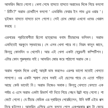
আফরিন জিতে গেলো। খেলা শেষে হাসতে হাসতে অরাভের দিকে গিয়ে বললো
‘ চিটিং?’ অরাভ চোখটিপে বললো ‘ এভরিথিং ফেয়ার ইন লাভ এন্ড ওয়ার ‘।
দুইজন হাসতে হাসতে চলে গেলো। সেই চোখ জোড়া এখনো ওদের খেয়াল
করছে ।
এরপরের প্রতিযোগীতা ছিলো ছাত্রদের বনাম টিচারদের ভলিবল। অরাভ
এমনিতেই ঘরকুনে স্বভাবের। সে এসব খেলা পারে না। নিয়ম কানুন জানে,
কিন্তু কোনদিন ও খেলেনি। আর এই খেলা একটা ফ্রেন্ডলী কম্পিটিশন।
এটার কোন পুরুষ্কার নাই। আফরিন জোর করে পাঠালো অরাভ কে।
অরাভ প্রথম দিকে একটু আড়ষ্ট ভাব করলেও এরপর ভালো মতোই খেলতে
লাগলো। ওর একটা স্ম্যাশ দেখে সবাই এই ছেলের গায়ে যে এতো শক্তি
আছে কেউ ভাবেই নি। অরাভ নিজেও অবাক। কিন্তু খেলতে খেলতে এক
পর্যায় এ এসে অরাভ একটা রিভার্স শট নিতে গিয়ে পেছন উল্টে পড়ে গেলো। পা
কেটে গেলো। যে টিচার মেডিক এর দ্বায়িত্ব পেয়েছিলেন, উনি ফার্ষ্ট এইড বক্স
নিয়ে ছুটলেন। আফরিন এগিয়ে এসে বলতে গেলে একপ্রকার বক্স টা কেড়ে