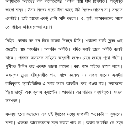
অন্যদিকে অরাভের বাবা বাংলাদেশের একজন নামী দামী শিল্পপতি। অত্যন্ত
ভালো মানুষ। উনার নিজের কতো টাকা আছে উনি নিজেও জানেন না। সন্তান
একটাই। তাই হয়তো একটু বেশি বেশি করেন। ও, হ্যাঁ, আরেকজনের সাথে
তো পরিচয় করিয়ে দেওয়া হয় নি।
সিড়ির কোনায় দল বল নিয়ে আড্ডা দিচ্ছেন তিনি। শ্যামলা বর্নের সুন্দর এই
মেয়েটির নাম আফরিন। আফরিন অদিতি। যদিও সবাই তাকে অদিতি বলেই
ডাকে। পরিবার অত্যন্ত সাহিত্য অনুরাগী হলেও মেয়ে হয়েছে পুরো ঊল্টো।
পুথিঁগত জিনিস তার একদম ভালো লাগেনা। বরং গানে গাইতে ভালো লাগে।
অসম্ভব সুন্দর রবীন্দ্রসঙ্গীত গায়, সাথে কলেজ এর সকল ধরনের এক্সট্রা
কারিকুলার অ্যাক্টিভিটিজ এ সবার আগে আফরিন কেই পাওয়া যায়। স্যারেদের
প্রিয় ছাত্রী এবং ক্লাস ক্যাপ্টেন। আফরিন এর পরিবার মধ্যবিত্ত। সচ্ছল
অবশ্যই।
সমস্যা হলো কলেজের এর দুই ষ্ট্যারের মধ্যে সম্পর্কটা অনেকটা দা কুড়ালের
মতো। একজন আরেকজনকে সহ্য করতে পারে না। অরাভ আফরিন কে সহ্য