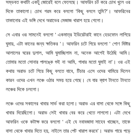
সম্ভবত কথাটা একটু জোরেই বলে ফেলেছে। আফরিন চট করে চোখ খুলে ওর
দিকে তাকালো। চোখ গরম করে বললো ‘কিছু বললে তুমি?’। আফরিনের
তাকানোর এই ভঙ্গি দেখে অরাভের মেজাজ খারাপ হয়ে গেলো।
সে এবার ওর সামনেই বললো ‘ একমাত্র ইডিয়েটরাই কানে হেডফোন লাগিয়ে
ঘুমায়, এটা কানের জন্য ক্ষতিকর ‘। আফরিন চটে গিয়ে বললো ‘ শোণ মিষ্টার
আলালের ঘরের দুলাল, আমি ঘুমাচ্ছিলাম না, অনেক আগেই উঠেছি আমি।
তোমার মতো সোনার পালঙ্কে শুই না আমি, গাধার মতো ঘুমাই না’। ওর এই
কথায় অরাভ চটে গিয়ে কিছু বলতে যাবে, টিচার এসে ওদের থামিয়ে দিলেন
কারন ওদের এখন লঞ্চে ওঠার সময় হয়ে গেছে। যে যার ব্যাগ টানতে টানতে
লঞ্চের দিকে চললো।
লঞ্চে ওদের সকালের খাবার সার্ভ করা হলো। অরাভ এর বাসা থেকে সঙ্গে কিছু
খাবার দিয়েছিলো। অরাভ সেই খাবার বের করে খেতে লাগলো। এটা দেখে
আফরিন ওকে কটাক্ষ করে বললো ‘ এই যে নবাবজাদা সাহেব খাচ্ছেন, তাকে
বাসা থেকে খাবার দিতে হয়, নাইলে তার পেট খারাপ করবে’। অরাভ গায়ে পড়ে