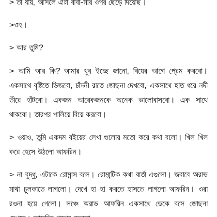
> তা যায়, আসলে ঐটা বাবা-মার ওপর ছেড়ে দিয়েছি।
>ওহ।
> আর তুমি?
> আমি আর কি? আমার খুব ইচ্ছে জানো, বিয়ের আগে প্রেম করবো।
একসাথে বৃষ্টিতে ভিজবো, চাঁদনী রাতে জোছনা দেখবো, একসাথে হাত ধরে নদী
তীরে হাঁটবো। একজন আরেকজনকে অনেক ভালোবাসবো। এক সাথে
থাকবো। তারপর পালিয়ে বিয়ে করবো।
> ওয়াও, তুমি একদম বইয়ের লেখা গুলোর মতো করে কথা বলো। খিল খিল
করে হেসে উঠলো আফরিন।
> না বুদ্ধু, এটাকে রোমান্স বলে। রোমান্টিক কথা বার্তা এগুলো। জবাবে অরাভ
মাথা চুলকাতে লাগলো। দেখে হা হা করতে হাসতে লাগলো আফরিন। ওরা
রওনা হয়ে গেলো। লঞ্চে অরাভ আফরিন একসাথে ডেকে বসে জোছনা