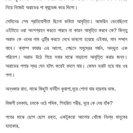
নিয়ে নিজেই অরাভের পা ব্যান্ডেজ করে দিলো।
সেদিনের শেষ প্রতিযোগীতা ছিলো কবিতা আবৃত্তি। আফরিন ভেবেছিলো
এইটাতে ওরা অংশগ্রহন করতে পারবে না কারন আবৃত্তি করবে কে? কিন্তু
অরাভ কে ওদের নাম এন্ট্রি করতে দেখে ভাবলো হয়েছে এইবার, মান সম্মান
যাবে। ক্যাম্প ফায়ার এর আলো, পেছনে সমুদ্রের গর্জন, অদ্ভুত এক
পরিবেশ। অরাভ উঠে গিয়ে সবার মাঝে দাড়ালো আবৃত্তি করার জন্য।
অরাভের গলার স্বর যেন হটাৎ করেই বদলে যায়। কেমন ভরাট হয়ে যায় ওর
গলা।
অন্ধকার রাত, মাঝে কিছুটা বর্নহীন কুয়াশা,দূরে শোনা যায় হায়নার ডাক,
বিজলী চমকায়, চমকে ওঠে পথিক, শিহরিত শরীর, দূরে কে দেয় হাঁক?
পথের মাঝে ছোপ ছোপ রক্ত, একটুকরো আলোর খোঁজে নিঃস্ব মানুষের
হাহাকার,