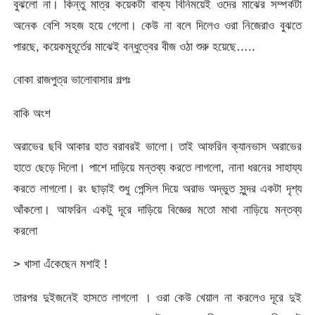
বুঝলো না। কিন্তু মাত্র কয়েকটা বাক্য বিনিময়েই ওদের মাঝের সম্পর্কটা
অনেক বেশি সহজ হয়ে গেলো। কেউ না বলে দিলেও ওরা নিজেরাও বুঝতে
পারছে, কয়েকমূহূর্তের মাঝেই বন্ধুত্বের বীজ ওঠা শুরু হয়েছে…..
বোকা রাজপুত্র ভালোবাসার গল্পঃ
বাকি অংশ
অরাভের ছবি আকার হাত বরাবরই ভালো। তাই আফরিন ক্যানভাস অরাভের
হাতে ছেড়ে দিলো। পাশে দাড়িয়ে মন্তব্য করতে লাগলো, নানা ধরনের সাহায্য
করতে লাগলো। রং ছাড়াই শুধু পেন্সিল দিয়ে অরাভ অদ্ভুত সুন্দর একটা দৃশ্য
আঁকলো। আফরিন একটু দূরে দাড়িয়ে বিজ্ঞের মতো মাথা নাড়িয়ে মন্তব্য
করলো
> খাসা এঁকেছেন মশাই !
তারপর দুইজনেই হাসতে লাগলো । ওরা কেউ খেয়াল না করলেও দূরে দুই