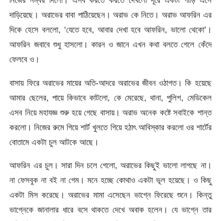
নিজের নম্বর দিলো। এসব করতে করতে দেখলো দূরে একটা গাড়ি এসে
দাড়িয়েছে। অরাভের বাবা পাঠিয়েছেন। অরাভ কে নিতে। অরাভ আফরিন এর
দিকে হেসে বললো, ‘যেতে হবে, আবার দেখা হবে আফরিন, ভালো থেকো’।
আফরিন জবাবে শুধু হাসলো। কারন ও জানে এখন কথা বলতে গেলে কেঁদে
ফেলবে ও।
বাসায় ফিরে অরাভের মায়ের অতি-আদরে অরাভের জীবন ওঠাগত। কি হয়েছে
আমার ছেলের, পায়ে কিভাবে কাটলো, কে মেরেছে, থানা, পুলিশ, মেডিকেল
এসব নিয়ে মহাযজ্ঞ শুরু হয়ে গেছে বাসায়। অরাভ অনেক কষ্টে সবাইকে শান্ত
করলো। নিজের রুমে গিয়ে শার্ট খুলতে গিয়ে হঠাৎ আবিস্কার করলো ওর শার্টের
বোতামে একটা চুল আটকে আছে।
আফরিন এর চুল। সারা দিন চলে গেলো, অরাভের কিছুই ভালো লাগছে না।
না ফেসবুক না বই না গেম। মনে হচ্ছে কোথাও একটা ভূল হয়েছে। ও কিছু
একটা মিস করেছে। অরাভের মামা এসেছেন ভাগ্নে ফিরেছে শুনে। কিন্তু
ভাগ্নেকে জানালার ধারে বসে থাকতে দেখে অবাক হলেন। যে ভাগ্নে তার