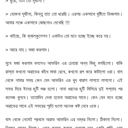
> ধুরো, ঐটা তো দূর্ঘটনা !
> হোকনা দূর্ঘটনা, কিন্তু হাত তো ধরেছি। এরপর একসাথে বৃষ্টিতে ভিজলাম।
আবার লঞ্চে একসাথে জোছনাও দেখেছি !!!
> খাইছে, কি ক্যালকুলেশন ! একটাও তো মনে হচ্ছে ইচ্ছে করে নয়।
> আরে নাহ। মজা করলাম।
মুখে মজা করলাম বললেও আফরিন এর চেহারা অন্য কিছু বলছিলো। বাকি
রাস্তা কখনো অরাভের কাঁধে মাথা রেখে, কখনো গল্প করে কাটালো ওরা। বাস
থেকে নামার সময় কেন যেন আফরিন এর খুব খারাপ লাগতে লাগলো। এই
সফর দিয়ে ঈদের ছুটি শুরু হলো। নানা ধরনের ছুটি মিলিয়ে দুই সপ্তাহ পর
কলেজ খুলবে। ততোদিন দেখা হবেনা অরাভের সাথে। কেন যেন মনে হচ্ছে
অরাভের সাথে এই সফরের স্মৃতি গুলো অনেক কষ্ট দেবে ওকে।
বাস থেকে নেমেই প্রথমে অরাভ আফরিন এর নম্বর নিলো। ঠিকানা নিলো।