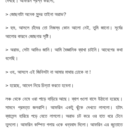
দেখছে। আফরিন প্রশ্ন করলো,
> জোছনাটা অনেক সুন্দর তাইনা অরাভ?
> হুম, আসলে চাঁদের তো নিজস্ব কোন আলো নেই, তুমি জানো। সূর্যের
আলোর কারনে জোছনার সৃষ্টি।
> অরাভ, সেটা আমিও জানি। আমি বৈজ্ঞানিক ব্যাখা চাইনি। আবেগের কথা
বলেছি।
> ওহ, আসলে এই জিনিসটা না আমার মাথায় ঢোকে না !
> হয়েছে, আবেগ নিয়ে চিন্তা করতে হবেনা।
লঞ্চ থেকে নেমে ওরা পাড়ে দাড়িয়ে আছে। ব্যাগ গুলো বাসে উঠানো হয়েছে।
সামনে প্রমত্ত জলরাশি। আফরিন একটু ঝুঁকে দেখতে লাগলো। হটাৎ
ব্যালেন্স হারিয়ে পড়ে যেতে লাগলো। অরাভ চট করে ওর হাত ধরে টেনে
তুললো। আফরিন কম্পিত গলায় ওকে ধন্যবাদ দিলো। আফরিন এর জুতোতে