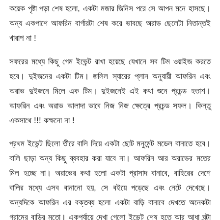
কয়েক পৃষ্টা পড়া শেষ হলো, একটা মজার জিনিস পরে সে আপন মনে হাসছে।
অন্য একপাশে আফরিন বার্গারটা শেষ করে ভাবছে অরাভ ছেলেটা নিতান্তই
খারাপ না !
সফরের মধ্যে কিছু গেম ইভেন্ট রাখা হয়েছে যেখানে সব টিম ওয়াইজ করতে
হবে। দুইজনের একটা টিম। জলিল স্যারের প্লান অনুযায়ী আফরিন এবং
অরাভ দুইজনে মিলে এক টিম। দুইজনেই এই কথা শুনে প্রচন্ড হতাশ।
আফরিন এবং অরাভ আলাদা ভাবে নিজ নিজ ক্ষেত্রে প্রচন্ড সফল। কিন্তু
একসাথে !!! কক্ষনো না !
প্রথম ইভেন্ট ছিলো তীরে বালি দিয়ে একটা ছোট মনুমেন্ট মডেল বানাতে হবে।
বালি ছাড়া অন্য কিছু ব্যবহার করা যাবে না। আফরিন আর অরাভের মতের
মিল হচ্ছে না। অরাভের কথা হলো একটা প্রাসাদ বানাবে, বাহিরের দেশে
বালির মধ্যে এসব বানানো হয়, সে বইয়ে পড়েছে এবং নেটে দেখেছে।
অন্যদিকে আফরিন এর বক্তব্য হলো একটা বাড়ি বানাবে দেখতে অনেকটা
গ্রামের বাড়ির মতো। একপর্যায়ে দেখা গেলো ইভেন্ট শেষ হতে আর আধা ঘন্টা