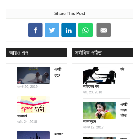
Share This Post
আরও গল্প
সর্বাধিক পঠিত
একটি
বউ
মৃত্যু
অফিসের বস
আগস্ট 20, 2019
জানু. 23, 2018
একটি
সত্য
ঘটনা
হেমলতা
অবলম্বনে
অক্টো. 24, 2018
আগস্ট 12, 2017
একজন