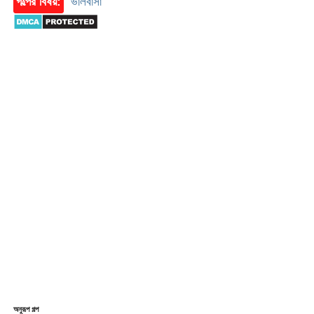
গল্পের বিষয়:
ভালবাসা
অনুরূপ গল্প