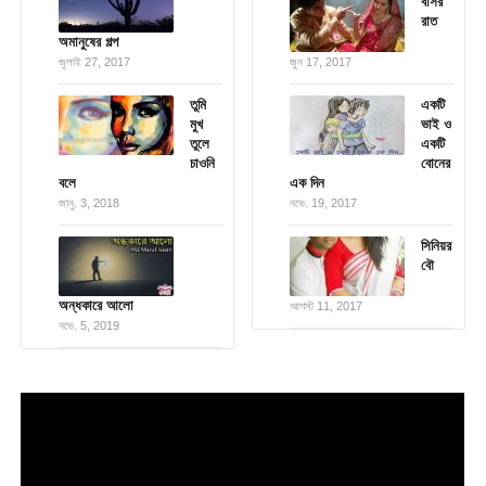
বাসর
রাত
অমানুষের গল্প
জুলাই 27, 2017
জুন 17, 2017
তুমি
একটি
মুখ
ভাই ও
তুলে
একটি
চাওনি
বোনের
বলে
এক দিন
জানু. 3, 2018
নভে. 19, 2017
সিনিয়র
বৌ
অন্ধকারে আলো
আগস্ট 11, 2017
নভে. 5, 2019