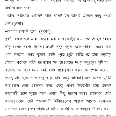
নামটাও বলল সে>
–আরে আমিওতে ওখানেই যাচ্ছি।ভালই হল আগেই একজন বন্ধুু পাওয়া
গেল।(কেয়া)
–হুমমমম।ভালই হলো।(রাসেল)
পুরাটা রাস্তা তারা আরও অনেক কথা বলল।যতটুকু জানা গেল তা হল কেয়ার
বাড়ি রাসেল পাশের গ্রামে।মেয়েটা অন্য স্কুল থেকে পরিক্ষা দেওয়ায় তারা
একে অপরকে দেখার সুযোগ পাইনি।প্রায় ৪ঘন্টা জার্নির পর তারা গন্তব্যে
পৌছায়।কলেজে ভর্তির পর ক্লাস শুরু হয়।তাদের মধ্যে বন্ধুত্বের সৃষ্টি হয়।
কলেজে তারা প্রায় সময় একই সাথে থাকে।সবার ধারনা তারা প্রেম করে।।
কিন্তু তারা দুজন ভাল বন্ধু ছাড়া আর কিছুই ভাবেনা।দুজন অনেক দুষ্টামি
করে।তবে কেয়া রাসেলের উপর একটু বেশিই নির্ভরশীল।তারা দুজনই
কাছাকাছি দুটো ম্যাচে থাকে।কেয়ার কিছু দরকার হলেই রাসেলকে সেটা
জানায়।রাসেল সেই প্রয়োজনটা মিটায়।কেয়া আস্তে আস্তে রাসেলকে
ভালবেসে ফেলে।তবে জানায় না এই ভয়ে যদি তাদের বন্ধুত্ব নষ্ট হয়ে যায়।