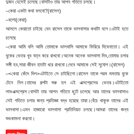
দুজন হেসেই চলেছে।বাসটাও তার আপন গতিতে চলছে।
–কেয়া একটা কথা বলবো?(রাসেল)
–বলো(কেয়া)
আসলে কেয়াতো চাইছে যেন রাসেল তাকে ভালবাসার কথাটা বলে।এটাই হতে
চলেছে
–কেয়া আমি বলি আমি তোমাকে ভালবাসি আমাকে ফিরিয়ে দিবেনাতো। এই
বুকের ভেতর খুব যত্ন করে রাখবো।অনেক অনেক ভালবাসা দিব,তোমার চলার
সঙ্গী হব,সারা জীবন হাতটা ধরে রাখবো।দেবে আমাকে সেই সুযোগ।(রাসেল)
–<কেয়া কেঁদে দিল>এটাইতে সে চাইছিলো।রাসেল তাকে পরম মমতায় বুকে
টেনে নিল।তাদের গল্পটা শুরু হল এই এক্সপ্রেসের ভেতর।এটাইতো
লাভএক্সপ্রেস।বাসটা তার আপন গতিতে ছুটে চলেছে আর তাদের ভালবাসাও
সেই গতিতে চলার জন্য প্রতিজ্ঞা বদ্ধ হয়েছে তারা।বেঁচে থাকুক তাদের এই
ভালবাসা।এমন হাজারো ভালবাসা প্রতিনিয়ত চলছে।আমরা তাদের জন্য
শুভকামনা করবো।