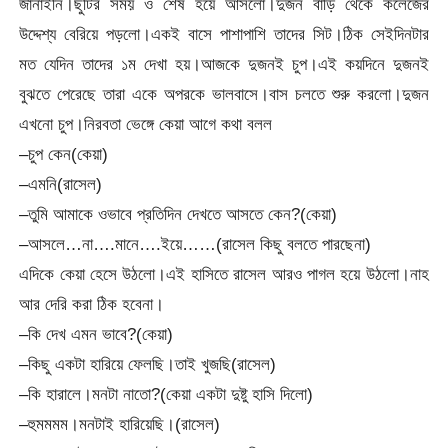
জানাইনি।ছুটির সময় ও শেষ হয়ে আসলো।দুজন বাড়ি থেকে কলেজের
উদ্দেশ্য বেরিয়ে পড়লো।একই বাসে পাশাপাশি তাদের সিট।ঠিক সেইদিনটার
মত যেদিন তাদের ১ম দেখা হয়।আজকে দুজনই চুপ।এই কয়দিনে দুজনই
বুঝতে পেরেছে তারা একে অপরকে ভালবাসে।বাস চলতে শুরু করলো।দুজন
এখনো চুপ।নিরবতা ভেঙ্গে কেয়া আগে কথা বলল
–চুপ কেন(কেয়া)
–এমনি(রাসেল)
–তুমি আমাকে ওভাবে প্রতিদিন দেখতে আসতে কেন?(কেয়া)
–আসলে…না….মানে….ইয়ে……(রাসেল কিছু বলতে পারছেনা)
এদিকে কেয়া হেসে উঠলো।এই হাসিতে রাসেল আরও পাগল হয়ে উঠলো।নাহ
আর দেরি করা ঠিক হবেনা।
–কি দেখ এমন ভাবে?(কেয়া)
–কিছু একটা হারিয়ে ফেলছি।তাই খুজছি(রাসেল)
–কি হারালে।মনটা নাতো?(কেয়া একটা দুষ্টু হাসি দিলো)
–হুমমমম।মনটাই হারিয়েছি।(রাসেল)