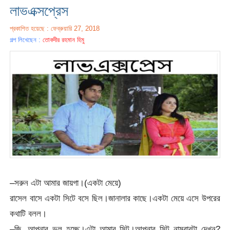
লাভএক্সপ্রেস
প্রকাশিত হয়েছে : ফেব্রুয়ারি 27, 2018
গল্প লিখেছেন :
তোকদীর রহমান হিমু
–সরুন এটা আমার জায়গা।(একটা মেয়ে)
রাসেল বাসে একটা সিটে বসে ছিল।জানালার কাছে।একটা মেয়ে এসে উপরের
কথাটি বলল।
–জি, আপনার ভূল হচ্ছে।এটা আমার সিট।আপনার সিট নাম্বারটা দেখুন?