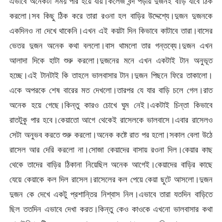
এভাবে অনেকটা সময় পার হয়ে যায়।কলেজ বন্দ পড়ায় দুজনই বাড়ি যাবে ঠিক
করলো।সব কিছু ঠিক করে তারা রওনা হল বাড়ির উদ্দেশ্যে।দুজন দুজনকে
একদিনও না দেখে থাকেনি।এখন এই কয়টা দিন কিভাবে কাটাবে তারা।বাসের
ভেতর দুজন অনেক কথা বললো।বাস থামলো তার গন্তব্যে।দুজন এখন
আলাদা দিকে হাটা শুরু করলো।দুজনের মনে এখন একটাই টান অনুভূত
হচ্ছে।এই টানটাই কি তাহলে ভালবাসার টান।দুজন পিছনে ফিরে তাকালো।
একে অপরকে শেষ বারের মত দেখলো।তারপর যে যার বাড়ি চলে গেল।রাত
অনেক হয়ে গেছে।কিন্তু কারও চোখে ঘুম নেই।একটাই চিন্তা কিভাবে
রাতটুকু পার হবে।কেয়াতো আগে থেকেই রাসেলকে ভালবাসে।এবার রাসেলও
সেটা অনুভব করতে শুরু করলো।অনেক কষ্টে রাত পর হলো।সকাল বেলা উঠে
রাসেল আর দেরি করলো না।সোজা কেয়াদের বাসায় রওনা দিল।কেয়ার কাছ
থেকে তাদের বাড়ির ঠিকানা নিয়েছিল অনেক আগেই।কেয়াদের বাড়ির কাছে
যেয়ে কেয়াকে কল দিল রাসেল।রাসেলের কল পেয়ে কেয়া ছুটে আসলো।দুজন
দুজন কে দেখে একটু প্রশান্তির নিশ্বাস নিল।এভাবে তারা যতদিন বাড়িতে
ছিল ততদিন এভাবে দেখা করত।কিন্তু কেও কাওকে এখনো ভালবাসার কথা