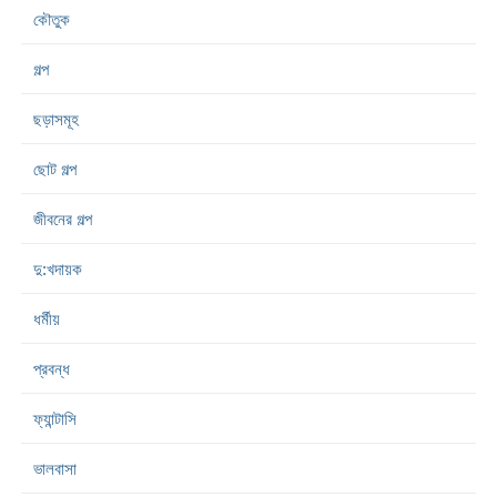
কৌতুক
গল্প
ছড়াসমূহ
ছোট গল্প
জীবনের গল্প
দু:খদায়ক
ধর্মীয়
প্রবন্ধ
ফ্যান্টাসি
ভালবাসা