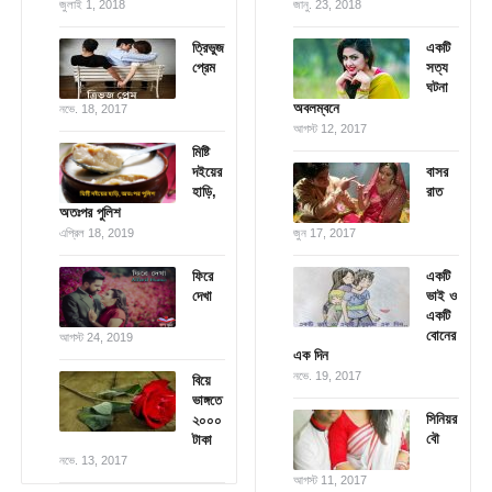
জুলাই 1, 2018
জানু. 23, 2018
ত্রিভুজ
একটি
প্রেম
সত্য
ঘটনা
অবলম্বনে
নভে. 18, 2017
আগস্ট 12, 2017
মিষ্টি
দইয়ের
বাসর
হাড়ি,
রাত
অতঃপর পুলিশ
এপ্রিল 18, 2019
জুন 17, 2017
ফিরে
একটি
দেখা
ভাই ও
একটি
বোনের
আগস্ট 24, 2019
এক দিন
নভে. 19, 2017
বিয়ে
ভাঙ্গতে
সিনিয়র
২০০০
বৌ
টাকা
নভে. 13, 2017
আগস্ট 11, 2017