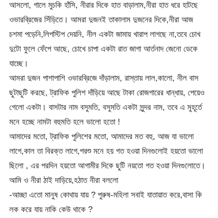
আসলো, গালে মুচকি হাঁসি, নীরার দিকে হাত বাড়ালাম,নীরা হাত ধরে হাটছে
ওভারব্রিজের সিঁড়িতে। আমরা দুজনই তাকালাম দুজনের দিকে,নীরা আজ
চশমা পড়েনি,লিপস্টিপ দেয়নি, নীল একটা জামায় খারাপ লাগছে না,তবে চোখ
দুটো ফুলে ফেঁপে আছে, চোখে চাপা একটা রাত জাগা আর্তনাদ জেনো ডেকে
যাচ্ছে।
আমরা দুজন পাশাপাশি ওভারব্রিজে দাঁড়ালাম, রাস্তায় লাল,কালো, নীল বাস
ছুটাছুটি করছে, ট্রাফিক পুলিশ দাঁড়িয়ে আছে টাকা রোজগারের ধান্ধায়, পেয়েও
গেলো একটা। বাসটার নাম বসুমতি, বসুমতি একটা সুন্দর নাম, তবে এ মুহূর্তে
মনে হচ্ছে নামটা বহুমতি হলে ভালো হতো !
আমাদের মতো, ট্রাফিক পুলিশের মতো, আমাদের মত বহু, আজ যা ভালো
লাগে,কাল তা বিরক্ত লাগে,পরশু মনে হয় গত হওয়া দিনগুলোই হয়তো ভালো
ছিলো , এর পরদিন হয়তো আগামীর দিকে ছুটি নয়তো গত হওয়া দিনগুলোতে।
আমি ও নীরা ঠাই দাড়িয়ে,হঠাত নীরা বললো
-আচ্ছা এতো মানুষ কোথায় যায় ? পুরুষ-মহিলা সবাই যাতায়াত করে,বাসা কি
লক করে যায় নাকি কেউ থাকে ?