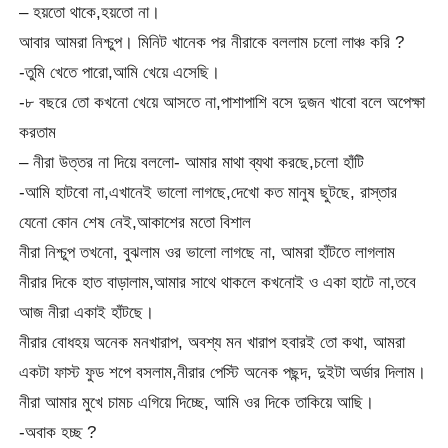
– হয়তো থাকে,হয়তো না।
আবার আমরা নিশ্চুপ। মিনিট খানেক পর নীরাকে বললাম চলো লাঞ্চ করি ?
-তুমি খেতে পারো,আমি খেয়ে এসেছি।
-৮ বছরে তো কখনো খেয়ে আসতে না,পাশাপাশি বসে দুজন খাবো বলে অপেক্ষা
করতাম
– নীরা উত্তর না দিয়ে বললো- আমার মাথা ব্যথা করছে,চলো হাঁটি
-আমি হাটবো না,এখানেই ভালো লাগছে,দেখো কত মানুষ ছুটছে, রাস্তার
যেনো কোন শেষ নেই,আকাশের মতো বিশাল
নীরা নিশ্চুপ তখনো, বুঝলাম ওর ভালো লাগছে না, আমরা হাঁটতে লাগলাম
নীরার দিকে হাত বাড়ালাম,আমার সাথে থাকলে কখনোই ও একা হাটে না,তবে
আজ নীরা একাই হাঁটছে।
নীরার বোধহয় অনেক মনখারাপ, অবশ্য মন খারাপ হবারই তো কথা, আমরা
একটা ফাস্ট ফুড শপে বসলাম,নীরার পেস্টি অনেক পছন্দ, দুইটা অর্ডার দিলাম।
নীরা আমার মুখে চামচ এগিয়ে দিচ্ছে, আমি ওর দিকে তাকিয়ে আছি।
-অবাক হচ্ছ ?