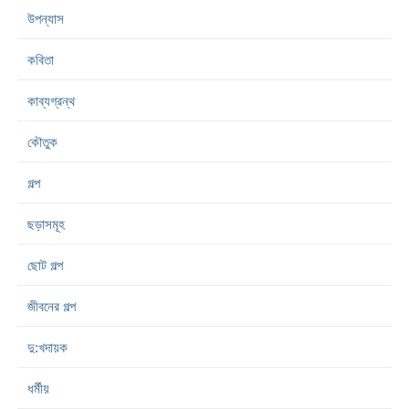
উপন্যাস
কবিতা
কাব্যগ্রন্থ
কৌতুক
গল্প
ছড়াসমূহ
ছোট গল্প
জীবনের গল্প
দু:খদায়ক
ধর্মীয়