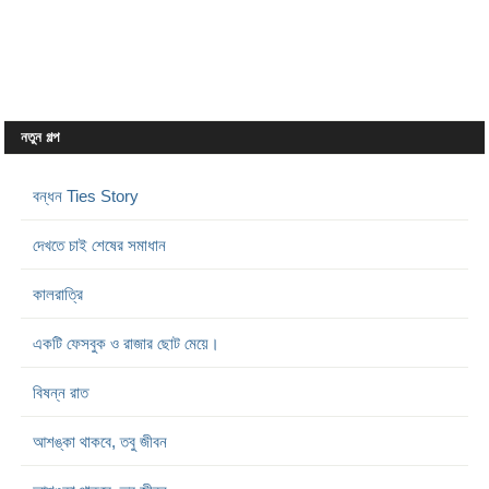
নতুন গল্প
বন্ধন Ties Story
দেখতে চাই শেষের সমাধান
কালরাত্রি
একটি ফেসবুক ও রাজার ছোট মেয়ে।
বিষন্ন রাত
আশঙ্কা থাকবে, তবু জীবন