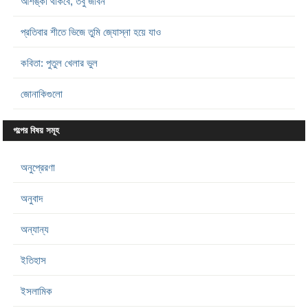
আশঙ্কা থাকবে, তবু জীবন
প্রতিবার শীতে ভিজে তুমি জ্যোস্না হয়ে যাও
কবিতা: পুতুল খেলার ভুল
জোনাকিগুলো
গল্পের বিষয় সমূহ
অনুপ্রেরণা
অনুবাদ
অন্যান্য
ইতিহাস
ইসলামিক