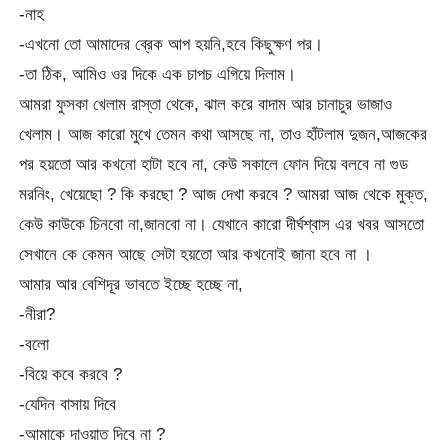
-নাহ
-এখনো তো আমাদের ব্রেক আপ হয়নি,হবে কিছুক্ষণ পর।
-তা ঠিক, আমিও ওর দিকে এক চাপচ এগিয়ে দিলাম।
আমরা ফুসকা খেলাম রাস্তা থেকে, ঝাল করে বাদাম আর চানাচুর ভাজাও
খেলাম। আজ কারো মুখে তেমন কথা আসছে না, তাও হাঁটলাম দুজন,আজকের
পর হয়তো আর কখনো হাটা হবে না, কেউ সকালে ফোন দিয়ে বলবে না গুড
মরনিং, খেয়েছো ? কি করছো ? আজ দেখা করবে ? আমরা আজ থেকে মুক্ত,
কেউ কাউকে চিনবো না,জানবো না। যেখানে কারো দীর্ঘশ্বাস এর খবর আসতো
সেখানে কে কেমন আছে সেটা হয়তো আর কখনোই জানা হবে না ।
আমার আর বেশিদূর ভাবতে ইচ্ছে হচ্ছে না,
-নীরা?
-বলো
-বিয়ে কবে করবে ?
-যেদিন বাসায় দিবে
-আমাকে দাওয়াত দিবে না ?