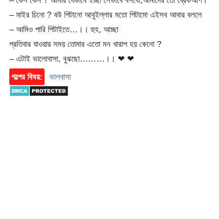
– কেন কেন ? আমার যেভাবে ইচ্ছা সেভাবে বসবো,আমাদের তো ব্রেকআপ।
– মাইর চিনো ? বউ পিটানো আবুইল্লার মতো পিটামো এইসব আবার বললে
– আমিও পারি পিটাইতে…।। হুহ, আচ্ছা
প্রতিবার যাওয়ার সময় তোমার এতো মন খারাপ হয় কেনো ?
– এটাই ভালোবাসা, বুঝছো………।। ❤ ❤
গল্পের বিষয়:
ভালবাসা