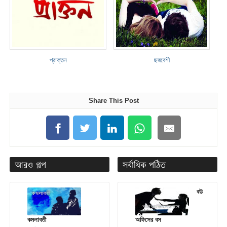
প্রাক্তন
ছদ্মবেশী
Share This Post
আরও গল্প
সর্বাধিক পঠিত
বউ
কমলাবতী
অফিসের বস