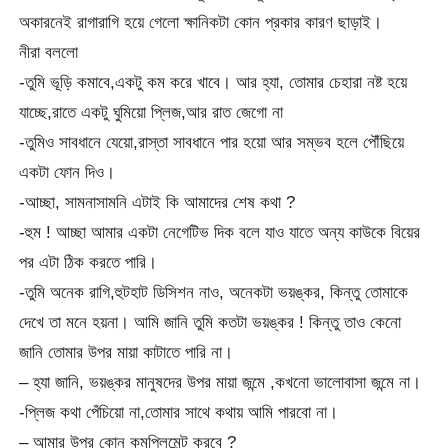
অকারনেই রাগারাগি হয়ে গেলো ক্ষানিকটা কোন প্রকার কারণ ছাড়াই।
নীরা বললো
-তুমি ভূড়ি কমাবে,একটু কম করে খাবে। আর হ্যা, তোমার চেহারা নষ্ট হয়ে
যাচ্ছে,রাতে একটু ঘুমিয়ো প্লিজ,আর রাত জেগো না
-তুমিও সাবধানে যেয়ো,রাস্তা সাবধানে পার হয়ো আর সম্ভব হলে পৌঁছিয়ে
একটা ফোন দিও।
-আচ্ছা, সামনাসামনি এটাই কি আমাদের শেষ কথা ?
-হুম ! আচ্ছা আমার একটা নেগেটিভ দিক বলে যাও যাতে অন্য কাউকে বিয়ের
পর এটা ঠিক করতে পারি।
-তুমি অনেক রাগি,হুটহাট ডিসিশন নাও, অনেকটা ভয়ঙ্কর, কিন্তু তোমাকে
দেখে তা মনে হয়না। আমি জানি তুমি কতটা ভয়ঙ্কর ! কিন্তু তাও কেনো
জানি তোমার উপর মায়া কাটাতে পারি না।
– হ্যা জানি, ভয়ঙ্কর মানুষদের উপর মায়া জন্মে ,কখনো ভালোবাসা জন্মে না।
-প্লিজ কথা পেঁচিয়ো না,তোমার সাথে কথায় আমি পারবো না।
– আমার উপর কোন কমপ্লিমেন্ট করবে ?