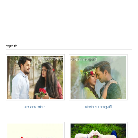
অনুরূপ গল্প
হৃদয়ের ভালোবাসা
ভালোবাসার রাজকুমারী