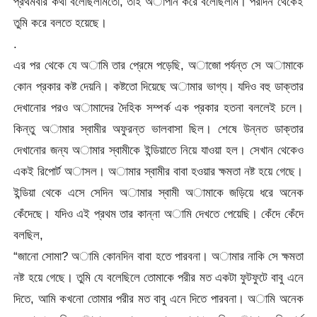
প্রথমবার কথা বলেছিলামতো, তাই অাপনি করে বলেছিলাম। পরদিন থেকেই
তুমি করে বলতে হয়েছে।
.
এর পর থেকে যে অামি তার প্রেমে পড়েছি, অাজো পর্যন্ত সে অামাকে
কোন প্রকার কষ্ট দেয়নি। কষ্টতো দিয়েছে অামার ভাগ্য। যদিও বহু ডাক্তার
দেখানোর পরও অামাদের দৈহিক সম্পর্ক এক প্রকার হতনা বললেই চলে।
কিন্তু অামার স্বামীর অফুরন্ত ভালবাসা ছিল। শেষে উন্নত ডাক্তার
দেখানোর জন্য অামার স্বামীকে ইন্ডিয়াতে নিয়ে যাওয়া হল। সেখান থেকেও
একই রিপোর্ট অাসল। অামার স্বামীর বাবা হওয়ার ক্ষমতা নষ্ট হয়ে গেছে।
ইন্ডিয়া থেকে এসে সেদিন অামার স্বামী অামাকে জড়িয়ে ধরে অনেক
কেঁদেছে। যদিও এই প্রথম তার কান্না অামি দেখতে পেয়েছি। কেঁদে কেঁদে
বলছিল,
“জানো সোমা? অামি কোনদিন বাবা হতে পারবনা। অামার নাকি সে ক্ষমতা
নষ্ট হয়ে গেছে। তুমি যে বলেছিলে তোমাকে পরীর মত একটা ফুটফুটে বাবু এনে
দিতে, আমি কখনো তোমার পরীর মত বাবু এনে দিতে পারবনা। অামি অনেক