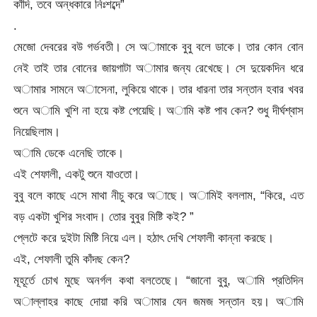
কাঁদি, তবে অন্ধকারে নিঃশব্দে”
.
মেজো দেবরের বউ গর্ভবতী। সে অামাকে বুবু বলে ডাকে। তার কোন বোন
নেই তাই তার বোনের জায়গাটা অামার জন্য রেখেছে। সে দুয়েকদিন ধরে
অামার সামনে অাসেনা, লুকিয়ে থাকে। তার ধারনা তার সন্তান হবার খবর
শুনে অামি খুশি না হয়ে কষ্ট পেয়েছি। অামি কষ্ট পাব কেন? শুধু দীর্ঘশ্বাস
নিয়েছিলাম।
অামি ডেকে এনেছি তাকে।
এই শেফালী, একটু শুনে যাওতো।
বুবু বলে কাছে এসে মাথা নীচু করে অাছে। অামিই বললাম, “কিরে, এত
বড় একটা খুশির সংবাদ। তোর বুবুর মিষ্টি কই? ”
প্লেটে করে দুইটা মিষ্টি নিয়ে এল। হঠাৎ দেখি শেফালী কান্না করছে।
এই, শেফালী তুমি কাঁদছ কেন?
মূহূর্তে চোখ মুছে অনর্গল কথা বলতেছে। “জানো বুবু, অামি প্রতিদিন
অাল্লাহর কাছে দোয়া করি অামার যেন জমজ সন্তান হয়। অামি