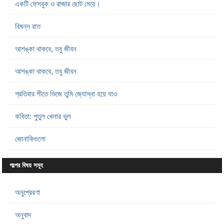
একটি ফেসবুক ও রাজার ছোট মেয়ে।
বিষন্ন রাত
আশঙ্কা থাকবে, তবু জীবন
আশঙ্কা থাকবে, তবু জীবন
প্রতিবার শীতে ভিজে তুমি জ্যোস্না হয়ে যাও
কবিতা: পুতুল খেলার ভুল
জোনাকিগুলো
গল্পের বিষয় সমূহ
অনুপ্রেরণা
অনুবাদ