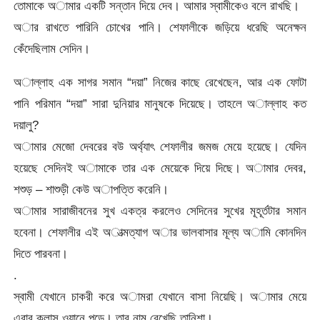
তোমাকে অামার একটি সন্তান দিয়ে দেব। আমার স্বামীকেও বলে রাখছি।
অার রাখতে পারিনি চোখের পানি। শেফালীকে জড়িয়ে ধরেছি অনেক্ষন
কেঁদেছিলাম সেদিন।
অাল্লাহ এক সাগর সমান “দয়া” নিজের কাছে রেখেছেন, আর এক ফোটা
পানি পরিমান “দয়া” সারা দুনিয়ার মানুষকে দিয়েছে। তাহলে অাল্লাহ কত
দয়ালু?
অামার মেজো দেবরের বউ অর্থ্যাৎ শেফালীর জমজ মেয়ে হয়েছে। যেদিন
হয়েছে সেদিনই অামাকে তার এক মেয়েকে দিয়ে দিছে। অামার দেবর,
শশুড় – শাশুড়ী কেউ অাপত্তি করেনি।
অামার সারাজীবনের সুখ একত্র করলেও সেদিনের সুখের মূহূর্তটার সমান
হবেনা। শেফালীর এই অাত্মত্যাগ অার ভালবাসার মূল্য অামি কোনদিন
দিতে পারবনা।
.
স্বামী যেখানে চাকরী করে অামরা যেখানে বাসা নিয়েছি। অামার মেয়ে
এবার ক্লাস ওয়ানে পড়ে। তার নাম রেখেছি তানিশা।