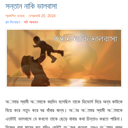
সন্তান নাকি ভালবাসা
প্রকাশিত হয়েছে : ফেব্রুয়ারি 20, 2018
গল্প লিখেছেন :
সনি আদনান
অামার স্বামী অামাকে বহুদিন বলেছিল তাকে ডিভোর্স দিয়ে অন্য কাউকে
বিয়ে করে নতুন করে ঘর বাঁধার জন্য। অার অামার স্বামী অামাকে
এতটাই ভালবাসে যে কখনো তাকে ছেড়ে যাবার কথা চিন্তাও করতে পারিনা।
নিজের বাবা মায়ের মত যদিও কেউই অাদর করেনা, তবুও অামার শশুড়