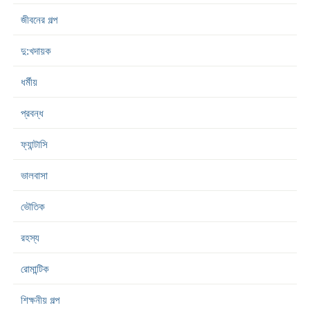
জীবনের গল্প
দু:খদায়ক
ধর্মীয়
প্রবন্ধ
ফ্যান্টাসি
ভালবাসা
ভৌতিক
রহস্য
রোমান্টিক
শিক্ষনীয় গল্প