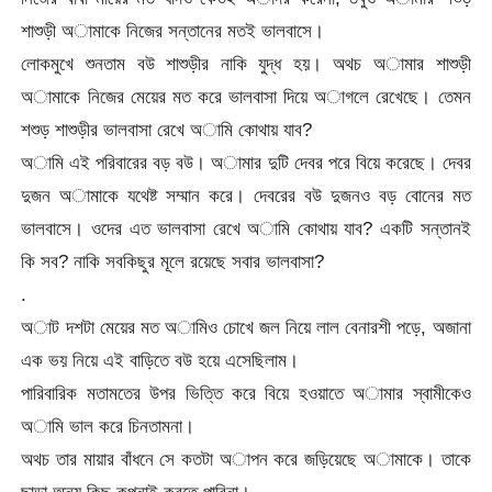
শাশুড়ী অামাকে নিজের সন্তানের মতই ভালবাসে।
লোকমুখে শুনতাম বউ শাশুড়ীর নাকি যুদ্ধ হয়। অথচ অামার শাশুড়ী
অামাকে নিজের মেয়ের মত করে ভালবাসা দিয়ে অাগলে রেখেছে। তেমন
শশুড় শাশুড়ীর ভালবাসা রেখে অামি কোথায় যাব?
অামি এই পরিবারের বড় বউ। অামার দুটি দেবর পরে বিয়ে করেছে। দেবর
দুজন অামাকে যথেষ্ট সম্মান করে। দেবরের বউ দুজনও বড় বোনের মত
ভালবাসে। ওদের এত ভালবাসা রেখে অামি কোথায় যাব? একটি সন্তানই
কি সব? নাকি সবকিছুর মূলে রয়েছে সবার ভালবাসা?
.
অাট দশটা মেয়ের মত অামিও চোখে জল নিয়ে লাল বেনারশী পড়ে, অজানা
এক ভয় নিয়ে এই বাড়িতে বউ হয়ে এসেছিলাম।
পারিবারিক মতামতের উপর ভিত্তি করে বিয়ে হওয়াতে অামার স্বামীকেও
অামি ভাল করে চিনতামনা।
অথচ তার মায়ার বাঁধনে সে কতটা অাপন করে জড়িয়েছে অামাকে। তাকে
ছাড়া অন্য কিছু কল্পনাই করতে পারিনা।