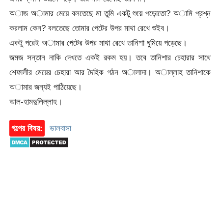
অাজ অামার মেয়ে বলতেছে মা তুমি একটু শুয়ে পড়োতো? অামি প্রশ্ন
করলাম কেন? বলতেছে তোমার পেটের উপর মাথা রেখে শুইব।
একটু পরেই অামার পেটের উপর মাথা রেখে তানিশা ঘুমিয়ে পড়েছে।
জমজ সন্তান নাকি দেখতে একই রকম হয়। তবে তানিশার চেহারার সাথে
শেফালীর মেয়ের চেহারা আর দৈহিক গঠন অালাদা। অাল্লাহ তানিশাকে
অামার জন্যই পাঠিয়েছে।
আল-হামদুলিল্লাহ।
গল্পের বিষয়:
ভালবাসা