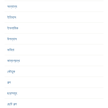
অন্যান্য
ইতিহাস
ইসলামিক
উপন্যাস
কবিতা
কাব্যগ্রন্থ
কৌতুক
গল্প
ছড়াসমূহ
ছোট গল্প