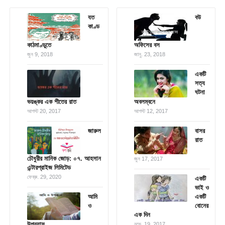
যত
বউ
কাণ্ড
কাঠমাণ্ডুতে
অফিসের বস
জুন 9, 2018
জানু. 23, 2018
একটি
সত্য
ঘটনা
ভয়ঙ্কর এক শীতের রাত
অবলম্বনে
আগস্ট 20, 2017
আগস্ট 12, 2017
জারুল
বাসর
রাত
চৌধুরীর মানিক জোড়: ০৭. আহসান
জুন 17, 2017
এন্টারপ্রাইজ লিমিটেড
ফেব্রু. 29, 2020
একটি
ভাই ও
আমি
একটি
ও
বোনের
এক দিন
উপন্যাস
নভে. 19, 2017