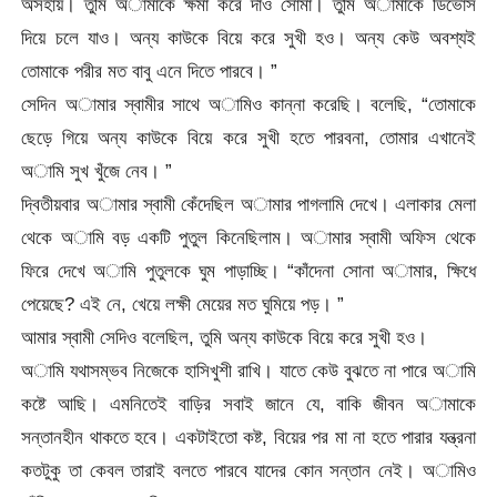
অসহায়। তুমি অামাকে ক্ষমা করে দাও সোমা। তুমি অামাকে ডিভোর্স
দিয়ে চলে যাও। অন্য কাউকে বিয়ে করে সুখী হও। অন্য কেউ অবশ্যই
তোমাকে পরীর মত বাবু এনে দিতে পারবে। ”
সেদিন অামার স্বামীর সাথে অামিও কান্না করেছি। বলেছি, “তোমাকে
ছেড়ে গিয়ে অন্য কাউকে বিয়ে করে সুখী হতে পারবনা, তোমার এখানেই
অামি সুখ খুঁজে নেব। ”
দ্বিতীয়বার অামার স্বামী কেঁদেছিল অামার পাগলামি দেখে। এলাকার মেলা
থেকে অামি বড় একটি পুতুল কিনেছিলাম। অামার স্বামী অফিস থেকে
ফিরে দেখে অামি পুতুলকে ঘুম পাড়াচ্ছি। “কাঁদেনা সোনা অামার, ক্ষিধে
পেয়েছে? এই নে, খেয়ে লক্ষী মেয়ের মত ঘুমিয়ে পড়। ”
আমার স্বামী সেদিও বলেছিল, তুমি অন্য কাউকে বিয়ে করে সুখী হও।
অামি যথাসম্ভব নিজেকে হাসিখুশী রাখি। যাতে কেউ বুঝতে না পারে অামি
কষ্টে আছি। এমনিতেই বাড়ির সবাই জানে যে, বাকি জীবন অামাকে
সন্তানহীন থাকতে হবে। একটাইতো কষ্ট, বিয়ের পর মা না হতে পারার যন্ত্রনা
কতটুকু তা কেবল তারাই বলতে পারবে যাদের কোন সন্তান নেই। অামিও