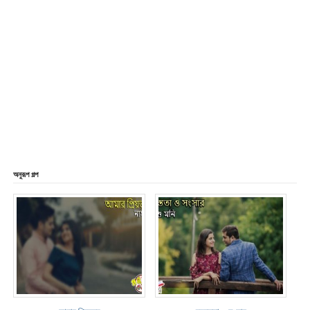
অনুরূপ গল্প