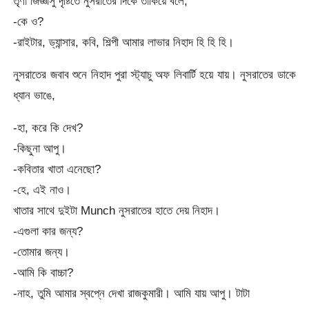
তৃণা জিজ্ঞাসু দৃষ্টিতে নুসরাতের দিকে তাকিয়ে বলে,
-কে ও?
-রাইটার, ড্যান্সার, কবি, শিল্পী আমার লাভার নিহাদ হি হি হি।
নুসরাতের জবাব শুনে নিহাদ পুরা স্ট্যাচু অফ লিবার্টি হয়ে যায়। নুসরাতের ডাকে
ধ্যান ভাঙে,
-হা, করে কি দেখ?
-কিছুনা আপু।
-কবিতার খাতা এনেছো?
-হে, এই নাও।
খাতার সাথে দুইটা Munch নুসরাতের হাতে দেয় নিহাদ।
-এগুলা কার জন্য?
-তোমার জন্য।
-আমি কি বাচ্চা?
-নাহ, তুমি আমার স্বপ্নে দেখা রাজকুমারী। আমি যায় আপু। টাটা