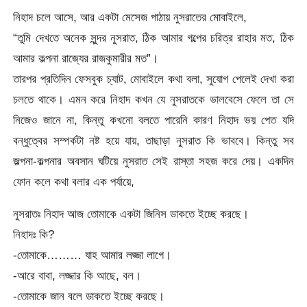
নিহাদ চলে আসে, আর একটা মেসেজ পাঠায় নুসরাতের মোবাইলে,
“তুমি দেখতে অনেক সুন্দর নুসরাত, ঠিক আমার গল্পের চরিত্র রাহার মত, ঠিক
আমার কল্পনা রাজ্যের রাজকুমারীর মত”।
তারপর প্রতিদিন ফেসবুক চ্যাট, মোবাইলে কথা বলা, সুযোগ পেলেই দেখা করা
চলতে থাকে। এমন করে নিহাদ কখন যে নুসরাতকে ভালবেসে ফেলে তা সে
নিজেও জানে না, কিন্তু কখনো বলতে পারেনি কারণ নিহাদ ভয় পেত যদি
বন্ধুত্বের সম্পর্কটা নষ্ট হয়ে যায়, তাছাড়া নুসরাত কি ভাববে। কিন্তু সব
জল্পনা-কল্পনার অবসান ঘটিয়ে নুসরাত সেই রাস্তা সহজ করে দেয়। একদিন
ফোন কলে কথা বলার এক পর্যায়ে,
নুসরাতঃ নিহাদ আজ তোমাকে একটা জিনিস ডাকতে ইচ্ছে করছে।
নিহাদঃ কি?
-তোমাকে……… যাহ আমার লজ্জা লাগে।
-আরে বাবা, লজ্জার কি আছে, বল।
-তোমাকে জান বলে ডাকতে ইচ্ছে করছে।