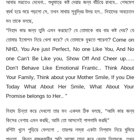
আবার মরতেও দেবেনা.. শুধুমাত্র কষ্ট দেয়ার জন্য বাঁচিয়ে রাখবে.. শেষমেশ
ব্যর্থ হয়ে শুয়ে পড়লো সে, তখন মাথায় সুবুদ্ধির উদয় হল.. নিহাদের অবচেতন
মন তাকে বলছে,
“নিহাদ কার জন্য তুমি এমন করছো? যে তোমাকে বার বার কষ্ট দেয়? যে
তোমার ইমোশন নিয়ে খেলা করে? যে তোমাকে বুঝতে পারেনা? Come on
NHD, You Are just Perfect, No one Like You, And No
one Can’t Be Like you, Show Off And Cheer up…..
Don’t Behave Like Emotional Frantic.. Think About
Your Family, Think about your Mother Smile, If you Die
Today What About Her Smile, What About Your
Promise belongs to Her.. ”
নিহাদ চিন্তা করে দেখলো তার মন একদম ঠিক বলছে, “আমি কার জন্য
কিসের নেশায় এমন করছি, আমি তো আসলেই পাগলামি করছি”
রশিটা খুলে পুড়িয়ে ফেললো , তারপর লম্বা একটা নিশ্বাস নিয়ে ঘুমিয়ে
পড়লো.. কিন্তু রাজকুমারীর স্মৃতি আজো তাড়া করে বেড়ায় নিহাদকে, তখন