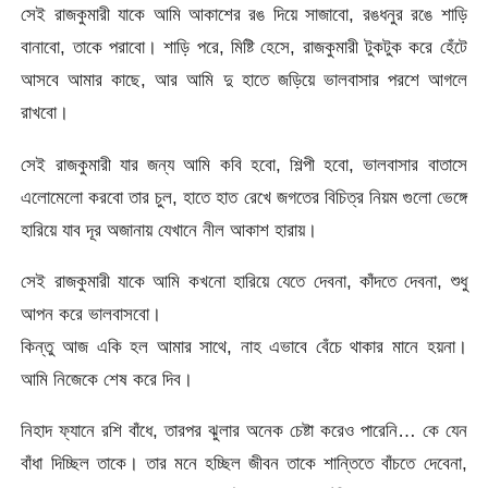
সেই রাজকুমারী যাকে আমি আকাশের রঙ দিয়ে সাজাবো, রঙধনুর রঙে শাড়ি
বানাবো, তাকে পরাবো। শাড়ি পরে, মিষ্টি হেসে, রাজকুমারী টুকটুক করে হেঁটে
আসবে আমার কাছে, আর আমি দু হাতে জড়িয়ে ভালবাসার পরশে আগলে
রাখবো।
সেই রাজকুমারী যার জন্য আমি কবি হবো, শিল্পী হবো, ভালবাসার বাতাসে
এলোমেলো করবো তার চুল, হাতে হাত রেখে জগতের বিচিত্র নিয়ম গুলো ভেঙ্গে
হারিয়ে যাব দূর অজানায় যেখানে নীল আকাশ হারায়।
সেই রাজকুমারী যাকে আমি কখনো হারিয়ে যেতে দেবনা, কাঁদতে দেবনা, শুধু
আপন করে ভালবাসবো।
কিন্তু আজ একি হল আমার সাথে, নাহ এভাবে বেঁচে থাকার মানে হয়না।
আমি নিজেকে শেষ করে দিব।
নিহাদ ফ্যানে রশি বাঁধে, তারপর ঝুলার অনেক চেষ্টা করেও পারেনি… কে যেন
বাঁধা দিচ্ছিল তাকে। তার মনে হচ্ছিল জীবন তাকে শান্তিতে বাঁচতে দেবেনা,