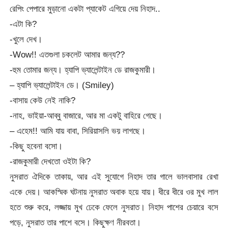
রেপিং পেপারে মুড়ানো একটা প্যাকেট এগিয়ে দেয় নিহাদ..
-এটা কি?
-খুলে দেখ।
-Wow!! এতগুলা চকলেট আমার জন্য??
-হুম তোমার জন্য। হ্যাপি ভ্যালেন্টাইন ডে রাজকুমারী।
– হ্যাপি ভ্যালেন্টাইন ডে। (Smiley)
-বাসায় কেউ নেই নাকি?
-নাহ, ভাইয়া-আব্বু বাজারে, আর মা একটু বাহিরে গেছে।
– এহেম!! আমি যায় বাবা, সিরিয়াসলি ভয় লাগছে।
-কিছু হবেনা বসো।
-রাজকুমারী দেখতো ওইটা কি?
নুসরাত ঐদিকে তাকায়, আর এই সুযোগে নিহাদ তার গালে ভালবাসার রেখা
একে দেয়। আকস্মিক ঘটনায় নুসরাত অবাক হয়ে যায়। ধীরে ধীরে ওর মুখ লাল
হতে শুরু করে, লজ্জায় মুখ ঢেকে ফেলে নুসরাত। নিহাদ পাশের চেয়ারে বসে
পড়ে, নুসরাত তার পাশে বসে। কিছুক্ষণ নীরবতা।