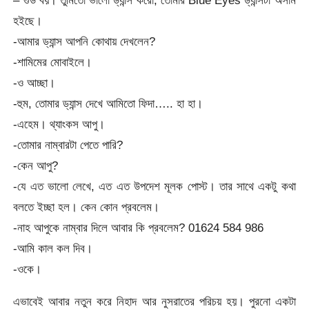
– গুড বয়। তুমিতো ভালো ড্যান্স করো, তোমার Blue Eyes ড্যান্সটা অসাম
হইছে।
-আমার ড্যান্স আপনি কোথায় দেখলেন?
-শামিমের মোবাইলে।
-ও আচ্ছা।
-হুম, তোমার ড্যান্স দেখে আমিতো ফিদা….. হা হা।
-এহেম। থ্যাংকস আপু।
-তোমার নাম্বারটা পেতে পারি?
-কেন আপু?
-যে এত ভালো লেখে, এত এত উপদেশ মূলক পোস্ট। তার সাথে একটু কথা
বলতে ইচ্ছা হল। কেন কোন প্রবলেম।
-নাহ আপুকে নাম্বার দিলে আবার কি প্রবলেম? 01624 584 986
-আমি কাল কল দিব।
-ওকে।
এভাবেই আবার নতুন করে নিহাদ আর নুসরাতের পরিচয় হয়। পুরনো একটা