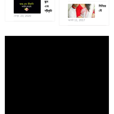
জন্ম
সিনিয়র
এবং
বৌ
স্বীকৃতি
ফেব্রু. 23, 2020
আগস্ট 11, 2017