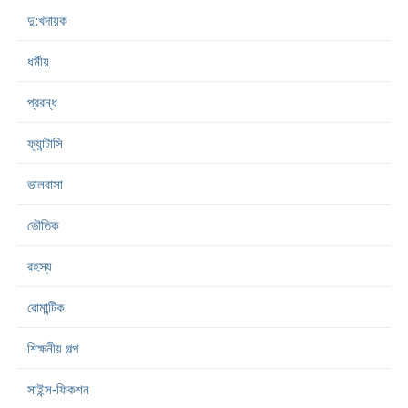
দু:খদায়ক
ধর্মীয়
প্রবন্ধ
ফ্যান্টাসি
ভালবাসা
ভৌতিক
রহস্য
রোমান্টিক
শিক্ষনীয় গল্প
সাইন্স-ফিকশন