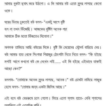
আমার বুকটা ছ্যাৎ করে উঠলো। এ কি আমার বউ এতো সুন্দর লাগছে কেনো
ওকে।
ঘরের ভিতর ঢুকতেই বউ বলল- “একটু আগে বৃষ্টি
হল না তখন ভিঁজেছি। আজকের বৃষ্টিটা অনেক পচা
আমাকে ঠিক মতো ভিঁজতেও দিলোনা।”
অপলক তাকিয়ে আছি বউয়ের দিকে। বৃষ্টি কি মেয়েদের সৌন্দর্য বাড়িয়ে দেয়।
বউ আমার হাত থেকে সিংগারা পিয়াজুর ঠোংগাটা নিতে নিতে বলল- “কি হইছে
মশাই আগে কখনো বউ কে দেখেন নাই….. এই কি হইছে এইভাবে তাকাই
আছো কেন?”
বললাম- “তোমাকে অনেক সুন্দর লাগছে, অনেক।” বউ চোখটা নামিয়ে লাজুক
হেসে বলল- “তোমার জন্য একটা জিনিষ আছে।”
এই বলে বউ বেডরুমে চলে গেলো। ফিরে এলো গ্লাস হাতে- দেখি গ্লাসের
তলানিতে এই এতোটুকু পানি।