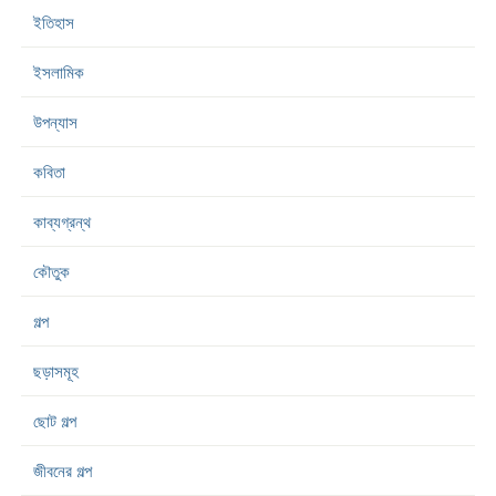
ইতিহাস
ইসলামিক
উপন্যাস
কবিতা
কাব্যগ্রন্থ
কৌতুক
গল্প
ছড়াসমূহ
ছোট গল্প
জীবনের গল্প