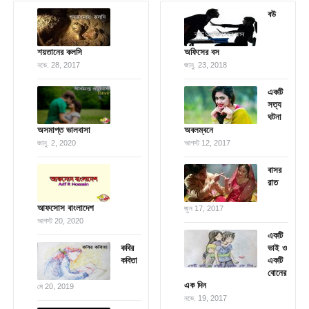
বউ
শয়তানের কলসি
অফিসের বস
নভে. 28, 2017
জানু. 23, 2018
একটি
সত্য
ঘটনা
অসমাপ্ত ভালবাসা
অবলম্বনে
জানু. 2, 2020
আগস্ট 12, 2017
বাসর
রাত
আফসোস বাংলাদেশ
জুন 17, 2017
আগস্ট 20, 2020
একটি
কবির
ভাই ও
কবিতা
একটি
বোনের
এক দিন
মে 20, 2019
নভে. 19, 2017