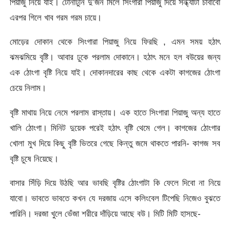
পিয়াজু নিয়ে যাই। টোনাটুনি দু’জন মিলে সিংগারা পিয়াজু দিয়ে সন্ধ্যাটা চাবাবো
এরপর গিলে খাব গরম গরম চায়ে।
মোড়ের দোকান থেকে সিংগারা পিয়াজু নিয়ে ফিরছি , এমন সময় হঠাৎ
ঝমঝমিয়ে বৃষ্টি। আবার ঢুকে পরলাম দোকানে। হঠাৎ মনে হল বউয়ের জন্য
এক ঠোংগা বৃষ্টি নিয়ে যাই। দোকানদারের কাছ থেকে একটা কাগজের ঠোংগা
চেয়ে নিলাম।
বৃষ্টি মাথায় নিয়ে নেমে পরলাম রাস্তায়। এক হাতে সিংগারা পিয়াজু অন্য হাতে
খালি ঠোংগা। মিনিট দুয়েক পরেই হঠাৎ বৃষ্টি থেমে গেল। কাগজের ঠোংগার
খোলা মুখ দিয়ে কিছু বৃষ্টি ভিতরে গেছে কিন্তু জমে থাকতে পারনি- কাগজ সব
বৃষ্টি চুষে নিয়েছে।
বাসার সিঁড়ি দিয়ে উঠছি আর ভাবছি বৃষ্টির ঠোংগাটা কি ফেলে দিবো না নিয়ে
যাবো। ভাবতে ভাবতে কখন যে দরজায় এসে কলিংবেল টিপেছি নিজেও বুঝতে
পারিনি। দরজা খুলে ভেঁজা শরীরে দাঁড়িয়ে আছে বউ। মিটি মিটি হাসছে-