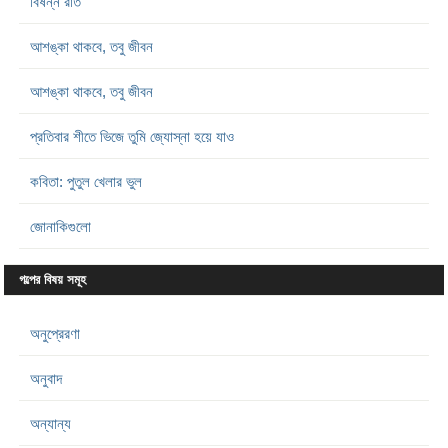
বিষন্ন রাত
আশঙ্কা থাকবে, তবু জীবন
আশঙ্কা থাকবে, তবু জীবন
প্রতিবার শীতে ভিজে তুমি জ্যোস্না হয়ে যাও
কবিতা: পুতুল খেলার ভুল
জোনাকিগুলো
গল্পের বিষয় সমূহ
অনুপ্রেরণা
অনুবাদ
অন্যান্য