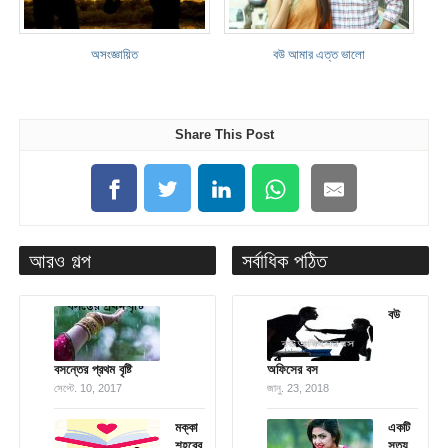
অসংজ্ঞায়িত
বউ আমার এত্ত ভালো
Share This Post
আরও গল্প
সর্বাধিক পঠিত
বউ
বসন্তের প্রথম বৃষ্টি
অফিসের বস
সেপ্টে. 10, 2017
জানু. 23, 2018
মক্কা
একটি
শহরের
সত্য