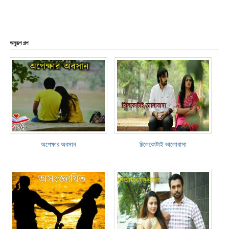
অনুরূপ গল্প
অপেক্ষার অবসান
চিলেকোটাই ভালোবাসা