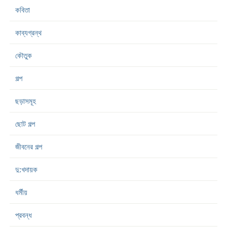
কবিতা
কাব্যগ্রন্থ
কৌতুক
গল্প
ছড়াসমূহ
ছোট গল্প
জীবনের গল্প
দু:খদায়ক
ধর্মীয়
প্রবন্ধ