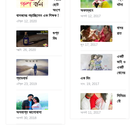
ছোট
ঘটনা
অংশে
অবলম্বনে
বালকদের পড়াচ্ছিলেন এক শিক্ষক !
আগস্ট 12, 2017
এপ্রিল 12, 2020
বাসর
গুপ্ত
রাত
বিষ
জুন 17, 2017
অক্টো. 26, 2020
একটি
ভাই ও
একটি
বোনের
প্যাডবার্ড
এক দিন
এপ্রিল 23, 2019
নভে. 19, 2017
সিনিয়র
বৌ
অসমাপ্ত ভালোবাসা
আগস্ট 11, 2017
আগস্ট 30, 2018