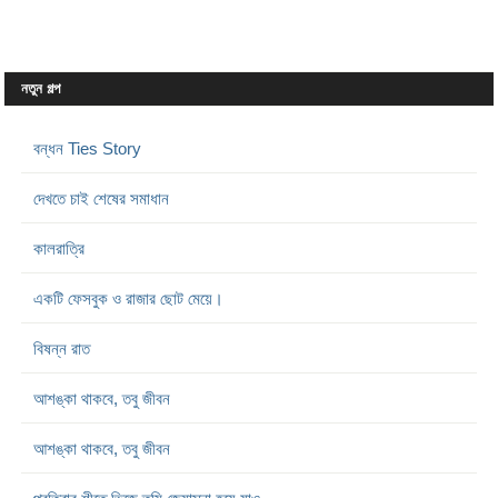
নতুন গল্প
বন্ধন Ties Story
দেখতে চাই শেষের সমাধান
কালরাত্রি
একটি ফেসবুক ও রাজার ছোট মেয়ে।
বিষন্ন রাত
আশঙ্কা থাকবে, তবু জীবন
আশঙ্কা থাকবে, তবু জীবন