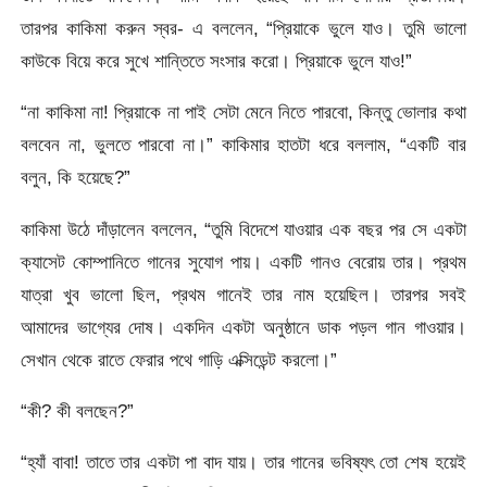
তারপর কাকিমা করুন স্বর- এ বললেন, “প্রিয়াকে ভুলে যাও। তুমি ভালো
কাউকে বিয়ে করে সুখে শান্তিতে সংসার করো। প্রিয়াকে ভুলে যাও!”
“না কাকিমা না! প্রিয়াকে না পাই সেটা মেনে নিতে পারবো, কিন্তু ভোলার কথা
বলবেন না, ভুলতে পারবো না।” কাকিমার হাতটা ধরে বললাম, “একটি বার
বলুন, কি হয়েছে?”
কাকিমা উঠে দাঁড়ালেন বললেন, “তুমি বিদেশে যাওয়ার এক বছর পর সে একটা
ক্যাসেট কোম্পানিতে গানের সুযোগ পায়। একটি গানও বেরোয় তার। প্রথম
যাত্রা খুব ভালো ছিল, প্রথম গানেই তার নাম হয়েছিল। তারপর সবই
আমাদের ভাগ্যের দোষ। একদিন একটা অনুষ্ঠানে ডাক পড়ল গান গাওয়ার।
সেখান থেকে রাতে ফেরার পথে গাড়ি এক্সিডেন্ট করলো।”
“কী? কী বলছেন?”
“হ্যাঁ বাবা! তাতে তার একটা পা বাদ যায়। তার গানের ভবিষ্যৎ তো শেষ হয়েই