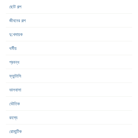
ছোট গল্প
জীবনের গল্প
দু:খদায়ক
ধর্মীয়
প্রবন্ধ
ফ্যান্টাসি
ভালবাসা
ভৌতিক
রহস্য
রোমান্টিক