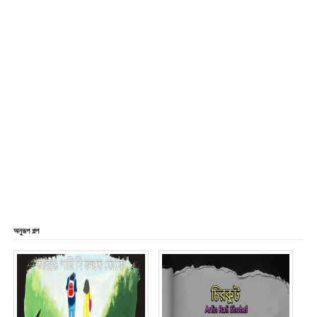
অনুরূপ গল্প