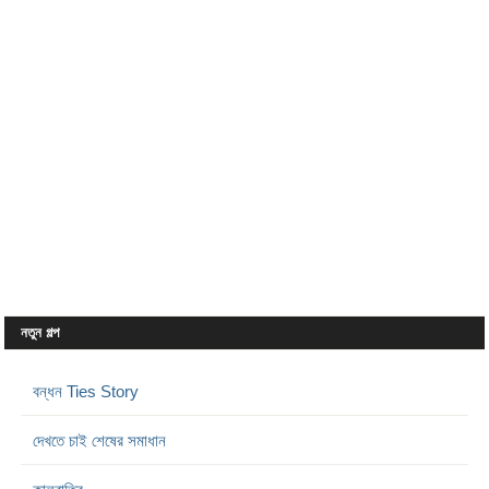
নতুন গল্প
বন্ধন Ties Story
দেখতে চাই শেষের সমাধান