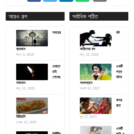
আরও গল্প
সর্বাধিক পঠিত
সময়ের
বউ
ব্যবধান
অফিসের বস
ডিসে. 5, 2018
জানু. 23, 2018
দেখতে
একটি
চাই
সত্য
শেষের
ঘটনা
সমাধান
অবলম্বনে
জানু. 12, 2025
আগস্ট 12, 2017
বাসর
রাত
বিরিয়ানি
জুন 17, 2017
ফেব্রু. 12, 2020
একটি
কিরীটীর
ভাই ও