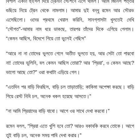
বিশাল একটা হুইসল দিয়ে ট্রেনটা স্টেশনে এসে থামল। আমি জিনিস পত্তর
গুছিয়ে নিয়ে ট্রেন থেকে নামলাম। আমার দুই বন্ধু রমেন আর সৌরভ
এসেছিলো। ওদের প্রথমে খেয়াল করিনি, সানগ্লাসটা খুলতেই দেখি
“সৌগত”-আমার নাম ধরে ডাকছে, তারপর তাঁদের দিকে এগিয়ে গেলাম।
“কেমন আছিস, বিদেশে গিয়ে তো ভুলেই গেছিস”
“আরে না না তোদের ভুলতে গেলে অতীত ভুলতে হয়, আর সেটা তো পারবো
না! তোদের ভুলিনি, বল কেমন আছিস তোরা? আর ‘প্রিয়া’, ও কেমন আছে?
ভালো আছে তো?” ওরা কথাটা এড়িয়ে গেল।
“এতদিন পর বাড়ি ফিরছিস, বাড়ি চল তাড়াতাড়ি; কাকিমা অপেক্ষা করছে। বাড়ি
গিয়ে রেস্ট নিবি চল, অনেক ধকল হয়েছে আসতে।”
“না আমি প্রিয়াদের বাড়ি যাবো। আগে ওর সাথে দেখা করবো।”
রমেন বলল, “প্রিয়া এতে খুশি হবে তো? আরও বকাবকি করবে তোকে। আগে
তুই বাড়ি চল, অনেক সময় পাবি দেখা করার।”