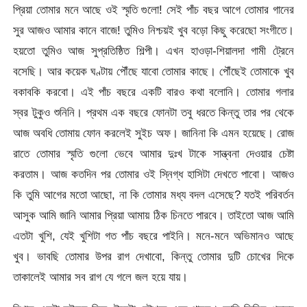
প্রিয়া তোমার মনে আছে ওই স্মৃতি গুলো! সেই পাঁচ বছর আগে তোমার গানের
সুর আজও আমার কানে বাজে! তুমিও নিশ্চয়ই খুব বড়ো কিছু করেছো সংগীতে।
হয়তো তুমিও আজ সুপ্রতিষ্ঠিত শিল্পী। এখন হাওড়া-শিয়ালদা গামী ট্রেনে
বসেছি। আর কয়েক ঘণ্টায় পৌঁছে যাবো তোমার কাছে। পৌঁছেই তোমাকে খুব
বকাবকি করবো। এই পাঁচ বছরে একটি বারও কথা বলোনি। তোমার গলার
স্বর টুকুও শুনিনি। প্রথম এক বছরে ফোনটা তবু ধরতে কিন্তু তার পর থেকে
আজ অবধি তোমায় ফোন করলেই সুইচ অফ। জানিনা কি এমন হয়েছে। রোজ
রাতে তোমার স্মৃতি গুলো ভেবে আমার দুঃখ টাকে সান্ত্বনা দেওয়ার চেষ্টা
করতাম। আজ কতদিন পর তোমার ওই স্নিগ্ধ হাসিটা দেখতে পাবো। আজও
কি তুমি আগের মতো আছো, না কি তোমার মধ্য বদল এসেছে? যতই পরিবর্তন
আসুক আমি জানি আমার প্রিয়া আমায় ঠিক চিনতে পারবে। তাইতো আজ আমি
এতটা খুশি, যেই খুশিটা গত পাঁচ বছরে পাইনি। মনে-মনে অভিমানও আছে
খুব। ভাবছি তোমার উপর রাগ দেখাবো, কিন্তু তোমার দুটি চোখের দিকে
তাকালেই আমার সব রাগ যে গলে জল হয়ে যায়।