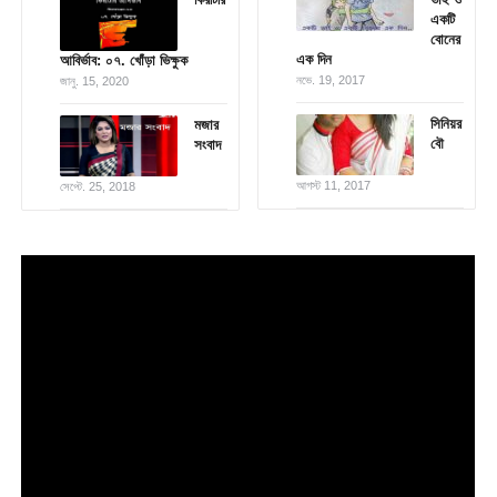
একটি
বোনের
এক দিন
আবির্ভাব: ০৭. খোঁড়া ভিক্ষুক
নভে. 19, 2017
জানু. 15, 2020
সিনিয়র
মজার
বৌ
সংবাদ
আগস্ট 11, 2017
সেপ্টে. 25, 2018