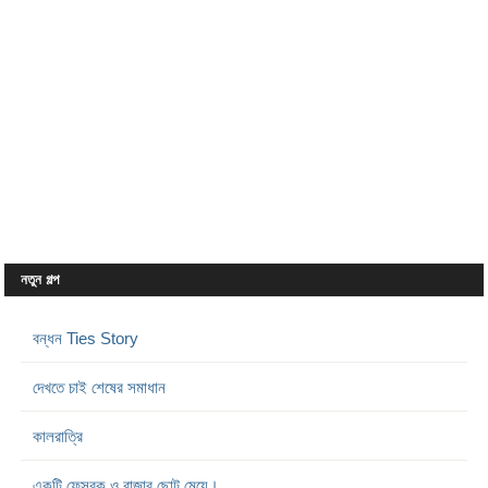
নতুন গল্প
বন্ধন Ties Story
দেখতে চাই শেষের সমাধান
কালরাত্রি
একটি ফেসবুক ও রাজার ছোট মেয়ে।