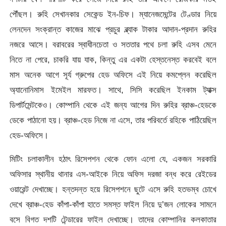
পৌঁছল। রুহি সেখানকার সেকেন্ড ইন-চিফ। ম্যানেজমেন্টের টেণ্ডার নিয়ে
লেনদেন সংক্রান্ত কাজের মাঝে প্রচুর ব্ল্যাক টাকার আদান-প্রদান রুহির
নজরে আসে। বরাবরের স্বাধীনচেতা ও সততার পথে চলা রুহি এসব মেনে
নিতে না পেরে, চাকরি যায় যাক, কিন্তু এর একটা হেস্তনেস্ত করবেই বলে
মাস অনেক আগে সূর্য গ্রুপের হেড অফিসে এই নিয়ে কমপ্লেন করেছিল
অ্যানোনিমাস ইমেইল মারফত। সাথে, সিসি করেছিল ইনকাম ট্যাক্স
ডিপার্টমেন্টকেও। কোম্পানি থেকে এই জন্য আগের দিন রুহির ব্রাঞ্চ-হেডকে
ডেকে পাঠানো হয়। ব্রাঞ্চ-হেড নিজে না এসে, তার পরিবর্তে রহিকে পাঠিয়েছিল
হেড-অফিসে।
মিটিং চলাকালীন হঠাৎ রিসেপশন থেকে ফোন এলো যে, একজন সরকারি
অফিসার স্থানীয় থানার এস-আইকে নিয়ে অফিস দরজা বন্ধ করে রেইডের
ওয়ারেন্ট দেখাচ্ছে। হন্তদন্ত হয়ে রিসেপশনে ছুটে এসে রুহি হতভম্ব চোখে
দেখে ব্রাঞ্চ-হেড কাঁপা-কাঁপা হাতে সমস্ত ফাইল নিয়ে দু’জন লোকের সামনে
বসে বিগত দশটি টেন্ডারের ফাইল দেখাচ্ছে। তাদের কোম্পানির কলকাতার