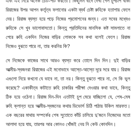
এবং এই নিয়ে অনেক চোট-পাট করতো। কিছুদিন বাদে দেখা গেল চুপচাপ থাকা
রিয়াজের উপর আপন কর্তৃত্ব ফলানোর একটা ব্যর্থ চেষ্টা রুহিকে হতাশায় ফেলে
দেয়। রিয়াজ ব্যস্ত হয়ে পড়ে নিজের প্রমোশনের জন্য। এত সবের মধ্যেও
রুহিকে সে খুব ভালোবাসতো। কিন্তু প্রতিদিনের মানসিক কষ্ট সামলাতে না
পেরে রুহি একদিন নিজের বাড়ির লোককে সব কথা বলেই ফেলে। রিয়াজ
নিজেও বুঝতে পারে না, তার করনিয় কি?
সে নিজেকে কাজের সাথে আরও ব্যস্ত করে তোলে দিন দিন। দুই বাড়ির
আত্মীয়-স্বজনরা রিয়াজের এই মনোভাবে আস্তে-আস্তে দূরে সরে যায়। রিয়াজ
এগুলো নিয়ে কখনো যে ভাবে না, তা নয়। কিন্তু বুঝতে পারে না, সে কি ভুল
করেছে? একাকীত্ব কাটাতে রুহি চাকরির পরীক্ষা দেওয়ার কথা ভাবে, কিন্তু
ঠিক হয়ে ওঠেনা। রিয়াজ দিন-দিন এতটাই চুপ মেরে যাচ্ছিলো যে, শেষ-মেষ
রুহি ক্লান্ত হয়ে আত্মীয়-স্বজনের কথায় ডিভোর্স চিঠি পাঠায় উকিল মারফত।
এক বছরের মাথায় সম্পর্কের শেষ সুতোতে কাঁচি চালিয়ে দু’জনে নিজেদের মতো
আলাদা হয়ে যায়, তারপর আর কোনও খোঁজই নেয় নি কেউ কোনদিন।