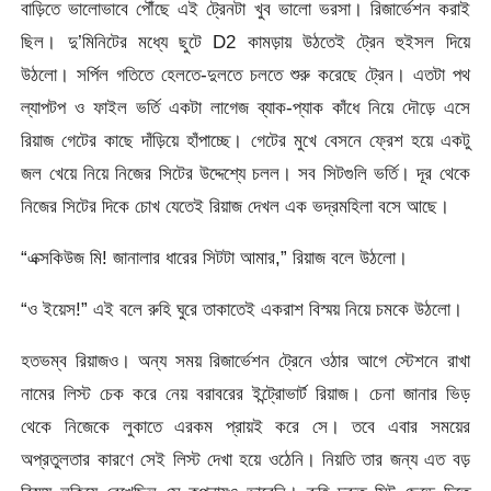
বাড়িতে ভালোভাবে পৌঁছে এই ট্রেনটা খুব ভালো ভরসা। রিজার্ভেশন করাই
ছিল। দু’মিনিটের মধ্যে ছুটে D2 কামড়ায় উঠতেই ট্রেন হুইসল দিয়ে
উঠলো। সর্পিল গতিতে হেলতে-দুলতে চলতে শুরু করেছে ট্রেন। এতটা পথ
ল্যাপটপ ও ফাইল ভর্তি একটা লাগেজ ব্যাক-প্যাক কাঁধে নিয়ে দৌড়ে এসে
রিয়াজ গেটের কাছে দাঁড়িয়ে হাঁপাচ্ছে। গেটের মুখে বেসনে ফ্রেশ হয়ে একটু
জল খেয়ে নিয়ে নিজের সিটের উদ্দেশ্যে চলল। সব সিটগুলি ভর্তি। দূর থেকে
নিজের সিটের দিকে চোখ যেতেই রিয়াজ দেখল এক ভদ্রমহিলা বসে আছে।
“এক্সকিউজ মি! জানালার ধারের সিটটা আমার,” রিয়াজ বলে উঠলো।
“ও ইয়েস!” এই বলে রুহি ঘুরে তাকাতেই একরাশ বিস্ময় নিয়ে চমকে উঠলো।
হতভম্ব রিয়াজও। অন্য সময় রিজার্ভেশন ট্রেনে ওঠার আগে স্টেশনে রাখা
নামের লিস্ট চেক করে নেয় বরাবরের ইন্ট্রোভার্ট রিয়াজ। চেনা জানার ভিড়
থেকে নিজেকে লুকাতে এরকম প্রায়ই করে সে। তবে এবার সময়ের
অপ্রতুলতার কারণে সেই লিস্ট দেখা হয়ে ওঠেনি। নিয়তি তার জন্য এত বড়