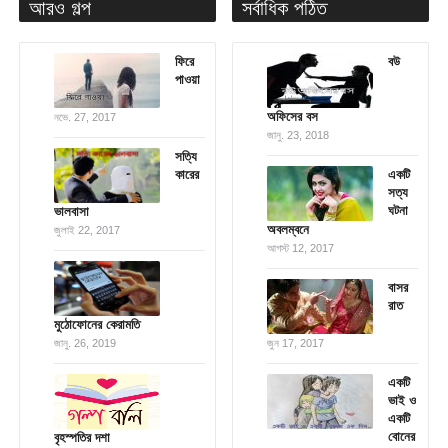
আরও গল্প
সর্বাধিক পঠিত
ফিরে
বউ
পাওয়া
অফিসের বস
নভে. 27, 2017
জানু. 23, 2018
সত্যি
কারের
একটি
সত্য
ঘটনা
ভালবাসা
অবলম্বনে
জুলাই 22, 2017
আগস্ট 12, 2017
বাসর
রাত
মুঠোফোনের কেরামতি
জানু. 26, 2019
জুন 17, 2017
একটি
ভাই ও
একটি
বোনের
বৃহস্পতির দশা