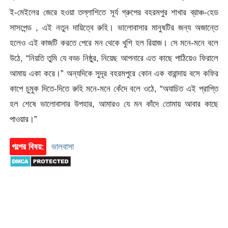
ই-মেইলের জেরে হওয়া তল্লাশিতে সূর্য গ্রুপের বহরমপুর শাখার ব্রাঞ্চ-হেড
সাসপেন্ড , এই নতুন দায়িত্বে রুহি। ভালোবাসার মানুষটির জন্য অজান্তে
হলেও এই কাজটি করতে পেরে মন থেকে খুশি হল রিয়াজ। সে মনে-মনে বলে
উঠে, “নিয়তি তুমি যে বড্ড নিষ্ঠুর, নিয়েছ আপনারে এত কাছে পাঠিয়েও ফিরালে
আমায় একা করে।” অন্যদিকে সুদূর বহরমপুরে কোন এক বারান্দায় বসে কফির
কাপে চুমুক দিতে-দিতে রুহি মনে-মনে কেঁদে বলে ওঠে, “অযাচিত এই প্রাপ্তি
হল শেষে ভালোবাসার উপহার, আমারও যে মন কাঁদে তোমায় আবার কাছে
পাওয়ার।”
গল্পের বিষয়:
ভালবাসা