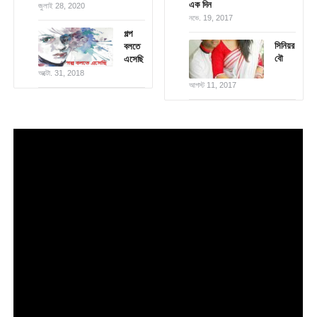
এক দিন
জুলাই 28, 2020
নভে. 19, 2017
গল্প
সিনিয়র
বলতে
বৌ
এসেছি
অক্টো. 31, 2018
আগস্ট 11, 2017