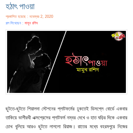
হঠাৎ পাওয়া
প্রকাশিত হয়েছে : নভেম্বর 2, 2020
গল্প লিখেছেন :
মামুন রশিদ
ছুটতে-ছুটতে শিয়ালদা স্টেশনের প্লাটফর্মের ঢুকতেই ডিসপ্লে বোর্ডে একবার
তাকিয়ে ভাগীরথী এক্সপ্রেসের প্লাটফর্ম নম্বর দেখে ও হাত ঘড়ির দিকে একবার
চোখ বুলিয়ে আরও ছুটতে লাগলো রিয়াজ। রাতের মধ্যে বহরমপুরে নিজের