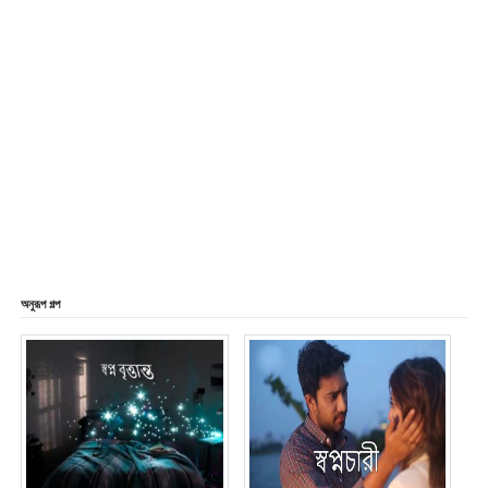
অনুরূপ গল্প