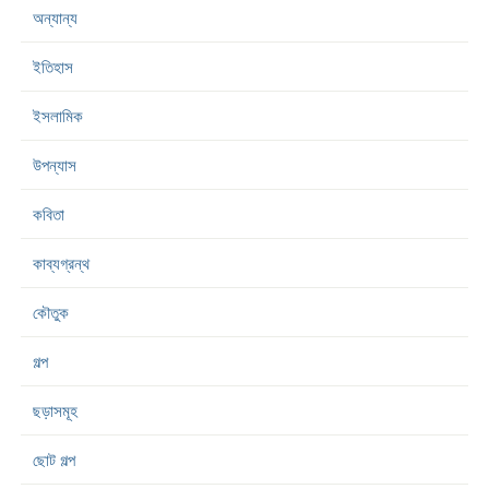
অন্যান্য
ইতিহাস
ইসলামিক
উপন্যাস
কবিতা
কাব্যগ্রন্থ
কৌতুক
গল্প
ছড়াসমূহ
ছোট গল্প