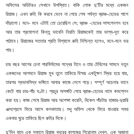
অফিসের অডিটরও সেখানে উপস্থিত। বাকি লোক দু’টির মধ্যে একজন
রিয়াজ। এখন রুহি কি করবে ভেবে না পেয়ে শেষ পর্যন্ত ব্রাঞ্চ-হেডের পাশে
দাঁড়ালো। মনে- মনে এটাই তো চেয়েছিল সে; ব্রাঞ্চ -হেডের সাসপেনশন হবে
আর তার প্রমোশন! কিন্তু ভাবেনি নিয়তি রিয়াজকেই তার ভাগ্য-দূত করে
পাঠাবে। রিয়াজের সততার প্রতি বিশ্বাসে রুহি নিশ্চিন্ত হলেও, মনে-মনে ভয়
পায়।
চার বছর আগের চেনা পারফিউমের গন্ধের টানে ও তার টেবিলের সামনে নতুন
একজনের আগমনে রিয়াজ মুখ তুলে তাকিয়ে বিস্ময় একটুক্ষণ স্থির হয়ে যায়,
তারপর স্বভাবসিদ্ধ ভঙ্গিতে আবার কাজে লেগে পড়ে। সম্পূর্ণ অচেনার ভানে
কেটে যায় চার-পাঁচ ঘণ্টা। প্রচুর অসঙ্গতি পেয়ে ব্রাঞ্চ-হেডের নামে কমপ্লেন
করা হয়। কাজ শেষে রিয়াজ আর অপেক্ষা করেনি, বিকেল পাঁচটার হাজার-দুয়ারি
এক্সপ্রেসে ফিরে আসে কলকাতায়। শুধু অফিস থেকে ফিরে যাওয়ার সময়
একবার ঘুরে তাকিয়ে ছিল রুহির দিকে।
দু’দিন বাদে এক সকালে রিয়াজ খবরের কাগজের শিরোনাম দেখল, এক অজানা