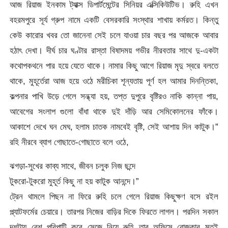
আজ রিয়াজ ইনকাম ট্যাক্স ডিপার্টমেন্টের সিনিয়র এক্সিকিউটিভ। রুহি এখন
বহরমপুরে সূর্য গ্রুপ নামে একটি বেসরকারি সংস্থার শাখায় কর্মরত। কিন্তু
কেউ কারোর খবর তো জানেনা সেই চলে যাওয়া চার বছর পর আজকে আবার
হঠাৎ দেখা। দীর্ঘ চার ঘণ্টার রাস্তা বিষাদময় গভীর নীরবতার সাথে দু-একটা
কথোপকথনে পার হয়ে যেতে থাকে। নামার কিছু আগে রিয়াজ মৃদু স্বরে বলতে
থাকে, মুহূর্তেরা আজ হয়ে ওঠে মরীচিকা শূন্যতায় পূর্ণ হল আমার দিনন্তিকা,
কল্পনার পাখি উড়ে গেলে সন্ধ্যা হয়, তপ্ত দুপুরে বৃষ্টিরও নাকি কান্না পায়,
আবেগের সংলাপ গুলো বাঁধা থাকে দুই দাঁড়ি আর সেমিকোলনের ফাঁকে।
আকাশে দেখে ঘন মেঘ, হলাম চাতক নামবেই বৃষ্টি, সেই আশায় দিন কাটুক।”
রহি নীরবে ব্যাগ গোছাতে-গোছাতে বলে ওঠে,
ঝগড়া-সুখের কাব্য সাথে, জীবন চলুক নিজ ছন্দে
টুকরো-টুকরো মুহূর্ত কিছু না হয় কাটুক আনন্দে।”
ট্রেন থামলে পিছন না ফিরে রুহি চলে গেলে রিয়াজ কিছুক্ষণ বসে রইল
প্ল্যাটফর্মের চেয়ারে। তারপর নিজের বাড়ির দিকে ফিরতে লাগল। পরদিন সকাল
দশটায় বেশ পরিপাটি করে সেজে নিয়ে রুহি তার অফিসে রোজকার মতই