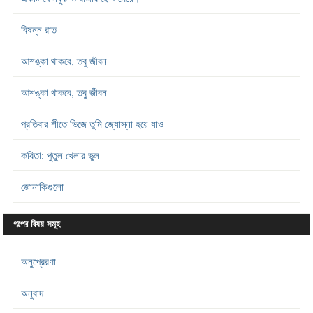
বিষন্ন রাত
আশঙ্কা থাকবে, তবু জীবন
আশঙ্কা থাকবে, তবু জীবন
প্রতিবার শীতে ভিজে তুমি জ্যোস্না হয়ে যাও
কবিতা: পুতুল খেলার ভুল
জোনাকিগুলো
গল্পের বিষয় সমূহ
অনুপ্রেরণা
অনুবাদ