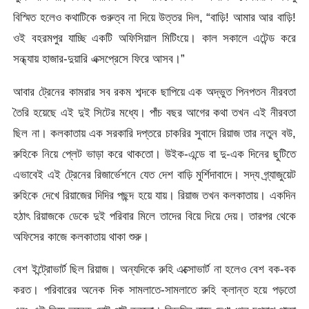
বিস্মিত হলেও কথাটিকে গুরুত্ব না দিয়ে উত্তর দিল, “বাড়ি! আমার আর বাড়ি!
ওই বহরমপুর যাচ্ছি একটি অফিসিয়াল মিটিংয়ে। কাল সকালে এটেন্ড করে
সন্ধ্যায় হাজার-দুয়ারি এক্সপ্রেসে ফিরে আসব।”
আবার ট্রেনের কামরার সব রকম শব্দকে ছাপিয়ে এক অদ্ভুত পিনপতন নীরবতা
তৈরি হয়েছে এই দুই সিটের মধ্যে। পাঁচ বছর আগের কথা তখন এই নীরবতা
ছিল না। কলকাতায় এক সরকারি দপ্তরে চাকরির সুবাদে রিয়াজ তার নতুন বউ,
রুহিকে নিয়ে প্লেট ভাড়া করে থাকতো। উইক-এন্ডে বা দু-এক দিনের ছুটিতে
এভাবেই এই ট্রেনের রিজার্ভেশনে যেত দেশ বাড়ি মুর্শিদাবাদে। সদ্য গ্র্যাজুয়েট
রুহিকে দেখে রিয়াজের দিদির পছন্দ হয়ে যায়। রিয়াজ তখন কলকাতায়। একদিন
হঠাৎ রিয়াজকে ডেকে দুই পরিবার মিলে তাদের বিয়ে দিয়ে দেয়। তারপর থেকে
অফিসের কাজে কলকাতায় থাকা শুরু।
বেশ ইন্ট্রোভার্ট ছিল রিয়াজ। অন্যদিকে রুহি এক্সোভার্ট না হলেও বেশ বক-বক
করত। পরিবারের অনেক দিক সামলাতে-সামলাতে রুহি ক্লান্ত হয়ে পড়তো