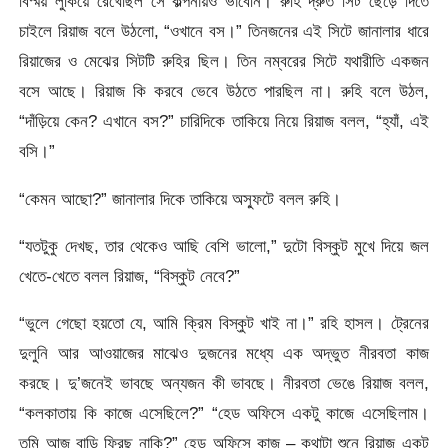
বিস্ময় লুকিয়ে রেখেছিল সে কল্পনায়ও ভাবেনি। রুহি দ্রুত সিট ছেড়ে দিতে
চাইলে রিয়াজ বলে উঠলো, “ওখানে বস।” তিনজনের এই সিটে জানালার ধারে
রিয়াজের ও মেঝের সিটটি রুহির ছিল। তিন নম্বরের সিটে যথারীতি একজন
বসে আছে। রিয়াজ কি করবে ভেবে উঠতে পারছিল না। রুহি বলে উঠল,
“দাঁড়িয়ে কেন? এখানে বস?” চারিদিকে তাকিয়ে নিয়ে রিয়াজ বলল, “হ্যাঁ, এই
বসি।”
“কেমন আছো?” জানালার দিকে তাকিয়ে অস্ফুটে বলল রুহি।
“যতটুকু দেখছ, তার থেকেও আছি বেশি ভালো,” দুটো বিস্কুট মুখে দিয়ে জল
খেতে-খেতে বলল রিয়াজ, “বিস্কুট নেবে?”
“ভুলে গেছো হয়তো যে, আমি ক্রিম বিস্কুট খাই না।” রহি হাসল। ট্রেনের
দুলুনি আর আওয়াজের মাঝেও দুজনের মধ্যে এক অদ্ভুত নীরবতা কাজ
করছে। দু’জনেই ভাবছে অন্যজন কী ভাবছে। নীরবতা ভেঙে রিয়াজ বলল,
“কলকাতায় কি কাজে এসেছিলে?” “হেড অফিসে একটু কাজে এসেছিলাম।
তুমি আজ বাড়ি ফিরছ নাকি?” হেড অফিসে কাজ – কথাটা শুনে রিয়াজ একটু