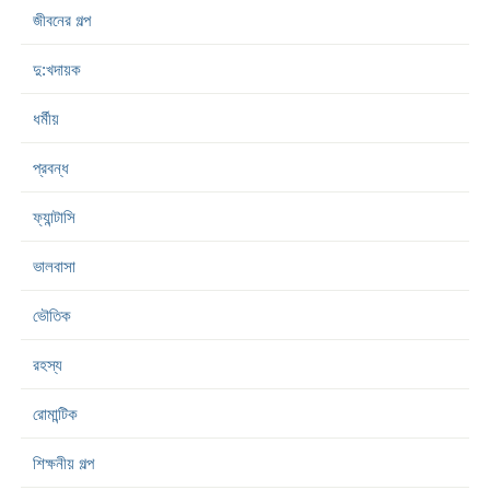
জীবনের গল্প
দু:খদায়ক
ধর্মীয়
প্রবন্ধ
ফ্যান্টাসি
ভালবাসা
ভৌতিক
রহস্য
রোমান্টিক
শিক্ষনীয় গল্প