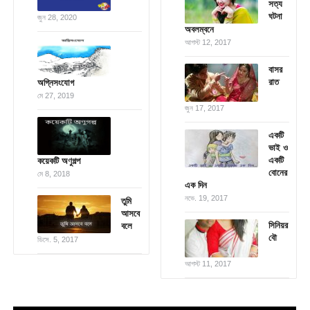
সত্য
ঘটনা
জুন 28, 2020
অবলম্বনে
আগস্ট 12, 2017
বাসর
রাত
অগ্নিসংযোগ
মে 27, 2019
জুন 17, 2017
একটি
ভাই ও
একটি
কয়েকটি অণুগল্প
বোনের
মে 8, 2018
এক দিন
নভে. 19, 2017
তুমি
আসবে
সিনিয়র
বলে
বৌ
ডিসে. 5, 2017
আগস্ট 11, 2017