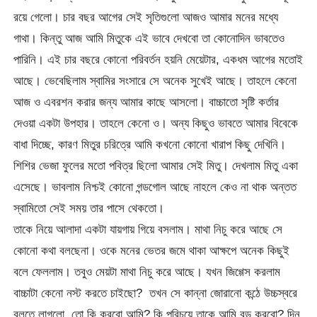
রয়ে গেলো। চার বছর আগের সেই সৃতিগুলো আজও আমার মনের মধ্যে
গাথা। কিন্তু আজ আমি মিতুকে এই ভাবে দেখবো তা কোনোদিন ভাবতেও
পারিনি। এই চার বছরে কোনো পরিবর্তন হয়নি মেয়েটার, একধম আগের মতোই
আছে। ভেবেছিলাম স্বামির সংসারে সে অনেক সুখেই আছে। তাহলে কেনো
আজ ও এবরশন করার জন্য আমার কাছে আসলো। বাচ্চাতো সৃষ্টি কর্তার
দেওয়া একটা উপহার। তাহলে কেনো ও। অন্য কিছুও ভাবতে আমার বিবেকে
বাধা দিচ্ছে, কারণ মিতুর চরিত্রে আমি কখনো কোনো খারাপ কিছু দেখিনি।
শিশির ভেজা ফুলের মতো পবিত্র ছিলো আমার সেই মিতু। দেখলাম মিতু একা
এসেছে। ভাবলাম নিশ্চই কোনো গন্ডগোল আছে নাহলে কেও না থাক অন্তত
স্বামিতো সেই সময় তার পাসে থেকতো।
তাকে নিয়ে আলাদা একটা যায়গায় গিয়ে বসলাম। মাথা নিচু করে আছে সে
কোনো কথা বলছেনা। ওকে মনের ভেতর জমে থাকা আক্ষপে অনেক কিছুই
বলে ফেললাম। তবুও মেয়টা মাথা নিচু করে আছে। যখন জিগ্গেস করলাম
বাচ্চাটা কেনো নস্ট করতে চাইছো? তখন সে কান্না জোরানো কন্ঠে উচ্চস্বরে
বলতে লাগলো, তো কি করবো আমি? কি পরিচয়ে তাকে আমি বড় করবো? দিন