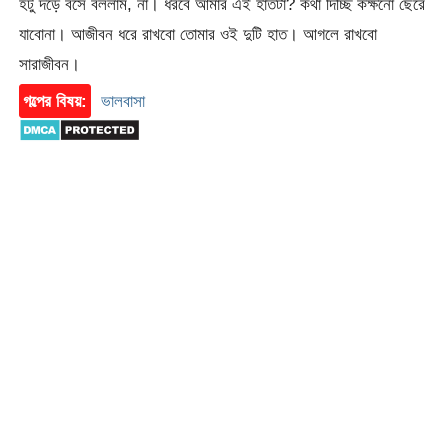
হটু দড়ে বসে বললাম, না। ধরবে আমার এই হাতটা? কথা দিচ্ছি কক্ষনো ছেরে
যাবোনা। আজীবন ধরে রাখবো তোমার ওই দুটি হাত। আগলে রাখবো
সারাজীবন।
গল্পের বিষয়:
ভালবাসা