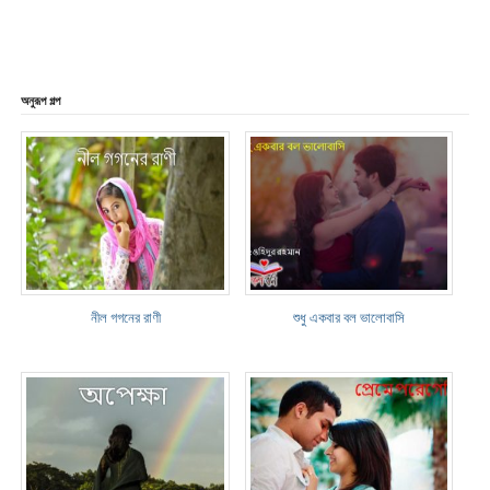
অনুরূপ গল্প
নীল গগনের রাণী
শুধু একবার বল ভালোবাসি