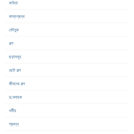
কবিতা
কাব্যগ্রন্থ
কৌতুক
গল্প
ছড়াসমূহ
ছোট গল্প
জীবনের গল্প
দু:খদায়ক
ধর্মীয়
প্রবন্ধ