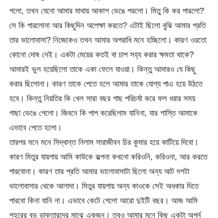
গলো, তখন যেনো আমার মাথায় আকাশ ভেঙে পরলো। মিতু কি কর পারলো?
সে কি পারলোনা আর কিছুদিন অপেক্ষা করতে? এটাই ছিলো বুঝি আমার প্রতি
তার ভালোবাসা? নিজেকেও তখন আমার অপরাধি মনে হচ্ছিলো। কারণ ওরতো
কোনো দোষ নেই। একটা মেয়ের কতই বা চাপ সহ্য করার ক্ষমতা থাকে?
আমারই ভুল হয়েছিলো তাকে একা ফেলে যাওয়া। কিন্তু আমারও যে কিছু
করার ছিলোনা। কারণ তাকে পেতে হলে আমার তাকে যোগ্য পাএ হয়ে উঠতে
হবে। কিন্তু নিয়তির কি খেল সারা বছর গাছ পরিচর্যা করে ফল ধরার সময়
গাছা ভেঙে গেলো। জিবনে কি পাপ করেছিলাম যানিনা, যার শাস্তি আমাকে
এভাবে পেতে হলো।
তারপর মনে মনে সিদ্ধান্ত নিলাম সারাজীবন চির কুমার হয়ে কাটিয়ে দিবো।
কারণ মিতুর যায়গায় আমি কাউকে কল্পনা কখনো করিওনি, করিওনা, আর করতে
পারবোনা। কারণ তার প্রতি আমার ভালোবাসাটা ছিলো অন্য আট দশটা
ভালোবাসার থেকে আলাদা। মিতুর যায়গায় অন্য কাওকে সেই অধকার দিতে
পারবো কিনা যানি না। এভাবে কেটে গেলো আরো দুইটি বছর। আজ আমি
শহরের বড় ডাক্তারদের মাঝে একজন। তবুও আমার মনে কিছু একটা অপূর্ন