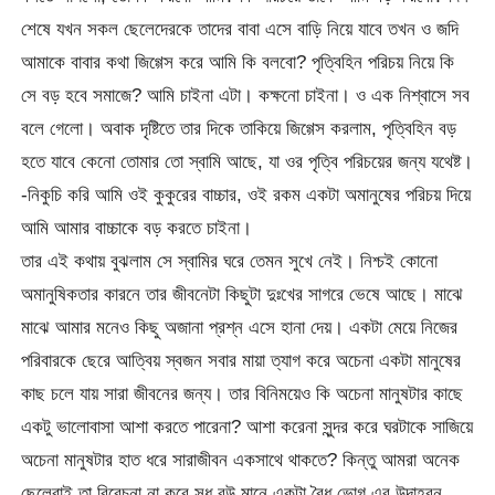
শেষে যখন সকল ছেলেদেরকে তাদের বাবা এসে বাড়ি নিয়ে যাবে তখন ও জদি
আমাকে বাবার কথা জিগ্গেস করে আমি কি বলবো? পৃত্বিহিন পরিচয় নিয়ে কি
সে বড় হবে সমাজে? আমি চাইনা এটা। কক্ষনো চাইনা। ও এক নিশ্বাসে সব
বলে গেলো। অবাক দৃষ্টিতে তার দিকে তাকিয়ে জিগ্গেস করলাম, পৃত্বিহিন বড়
হতে যাবে কেনো তোমার তো স্বামি আছে, যা ওর পৃত্বি পরিচয়ের জন্য যথেষ্ট।
-নিকুচি করি আমি ওই কুকুরের বাচ্চার, ওই রকম একটা অমানুষের পরিচয় দিয়ে
আমি আমার বাচ্চাকে বড় করতে চাইনা।
তার এই কথায় বুঝলাম সে স্বামির ঘরে তেমন সুখে নেই। নিশ্চই কোনো
অমানুষিকতার কারনে তার জীবনেটা কিছুটা দুঃখের সাগরে ভেষে আছে। মাঝে
মাঝে আমার মনেও কিছু অজানা প্রশ্ন এসে হানা দেয়। একটা মেয়ে নিজের
পরিবারকে ছেরে আত্বিয় স্বজন সবার মায়া ত্যাগ করে অচেনা একটা মানুষের
কাছ চলে যায় সারা জীবনের জন্য। তার বিনিময়েও কি অচেনা মানুষটার কাছে
একটু ভালোবাসা আশা করতে পারেনা? আশা করেনা সুন্দর করে ঘরটাকে সাজিয়ে
অচেনা মানুষটার হাত ধরে সারাজীবন একসাথে থাকতে? কিন্তু আমরা অনেক
ছেলেরাই তা বিবেচনা না করে সুধু বউ মানে একটা বৈধ ভোগ এর উদাহরন