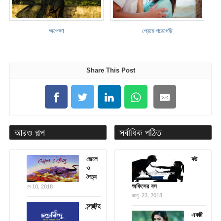
অপেক্ষা
প্রেমে পরেগেছি
Share This Post
আরও গল্প
সর্বাধিক পঠিত
জেলে
বউ
ও
দৈত্য
অফিসের বস
মে 10, 2018
জানু. 23, 2018
চন্দ্রবিন্দু
একটি