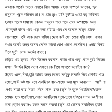
আমাকে অর্কের তাদের এখানে নিয়ে আসার রহস্য সম্পর্কে বললেন, ভুল
মানুষকে পছন্দ করিসনি মা।যে তোর মুখে হাসি ফুটাতে এতো বড় অফিসার
হওয়ার পরেও সামান্য একজন মানুষের পায়ে পড়ে তোর অপরাধের জন্য
কেঁদেকুটে বাবার পায়ে পড়ে ক্ষমা চাইতে পারে সে আসলে সত্যি তোকে
ভালোবাসে।তুই ওকে দেখে রাখিস।দোয়া করি যেন তোরা সুখী হোস।বাবার
কথায় অর্কের জন্য আমার সেদিন আরো বেশি খারাপ লেগেছিল। ওনারা বিদায়
নিতে ছুটে এলাম অর্কের কাছে।
জড়িয়ে ধরে ডুকরে কেঁদে জিজ্ঞেস করলাম, বাবার পায়ে পড়ে কেঁদে কুটে নিজের
সম্মান বিসর্জন দিয়ে ওদের এখানে কে নিয়ে আসতে বলেছিল বল?
উত্তর এলো,নীরা,তুমি আমার জন্য নিজের সবটুকু বিসর্জন দিয়ে কোথায় পড়ে
রয়েছ,আমি কষ্ট পাব বলে একদিনও বাবা-মায়ের কথা মুখে আনলেনা। আমি না
দেখার মতো করে নিরবে কেঁদে গেলে রোজ।তুমি কি ভুলে গিয়েছিলে?যেদিন
তোমার হাত ধরেছিলাম,ওয়াদা করেছিলাম সুখে-দুঃখে দু’জনে সমান অংশীদার
হবো।ত্যাগ করলেও দুজন সমান করবো।তুমি তো তোমার সারাজীবন ত্যাগ