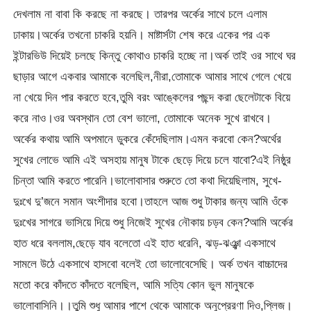
দেখলাম না বাবা কি করছে না করছে। তারপর অর্কের সাথে চলে এলাম
ঢাকায়।অর্কের তখনো চাকরি হয়নি। মাষ্টার্সটা শেষ করে একের পর এক
ইন্টারভিউ দিয়েই চলছে কিন্তু কোথাও চাকরি হচ্ছে না।অর্ক তাই ওর সাথে ঘর
ছাড়ার আগে একবার আমাকে বলেছিল,নীরা,তোমাকে আমার সাথে গেলে খেয়ে
না খেয়ে দিন পার করতে হবে,তুমি বরং আঙ্কেলের পছন্দ করা ছেলেটাকে বিয়ে
করে নাও।ওর অবস্থান তো বেশ ভালো, তোমাকে অনেক সুখে রাখবে।
অর্কের কথায় আমি অপমানে ডুকরে কেঁদেছিলাম।এমন করবো কেন?অর্থের
সুখের লোভে আমি এই অসহায় মানুষ টাকে ছেড়ে দিয়ে চলে যাবো?এই নিষ্ঠুর
চিন্তা আমি করতে পারেনি।ভালোবাসার শুরুতে তো কথা দিয়েছিলাম, সুখে-
দুঃখে দু’জনে সমান অংশীদার হবো।তাহলে আজ শুধু টাকার জন্য আমি ওঁকে
দুঃখের সাগরে ভাসিয়ে দিয়ে শুধু নিজেই সুখের নৌকায় চড়ব কেন?আমি অর্কের
হাত ধরে বললাম,ছেড়ে যাব বলেতো এই হাত ধরেনি, ঝড়-ঝঞ্ঝা একসাথে
সামলে উঠে একসাথে হাসবো বলেই তো ভালোবেসেছি। অর্ক তখন বাচ্চাদের
মতো করে কাঁদতে কাঁদতে বলেছিল, আমি সত্যি কোন ভুল মানুষকে
ভালোবাসিনি।।তুমি শুধু আমার পাশে থেকে আমাকে অনুপ্রেরণা দিও,প্লিজ।