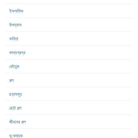
ইসলামিক
উপন্যাস
কবিতা
কাব্যগ্রন্থ
কৌতুক
গল্প
ছড়াসমূহ
ছোট গল্প
জীবনের গল্প
দু:খদায়ক