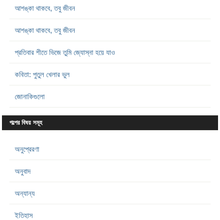
আশঙ্কা থাকবে, তবু জীবন
আশঙ্কা থাকবে, তবু জীবন
প্রতিবার শীতে ভিজে তুমি জ্যোস্না হয়ে যাও
কবিতা: পুতুল খেলার ভুল
জোনাকিগুলো
গল্পের বিষয় সমূহ
অনুপ্রেরণা
অনুবাদ
অন্যান্য
ইতিহাস