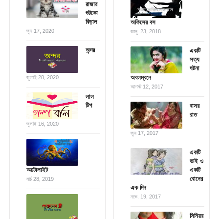
রাজার
শুটকো
বিড়াল
অফিসের বস
জুন 17, 2020
জানু. 23, 2018
অন্দর
একটি
সত্য
ঘটনা
অবলম্বনে
জুলাই 28, 2020
আগস্ট 12, 2017
লাল
টিপ
বাসর
রাত
জুলাই 16, 2020
জুন 17, 2017
একটি
ভাই ও
অক্টোলাইট
একটি
বোনের
মার্চ 28, 2019
এক দিন
নভে. 19, 2017
সিনিয়র