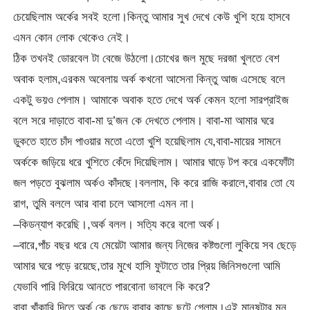
চেয়েছিলাম অর্কের সবই হলো।কিন্তু আমার সুখ দেখে কেউ খুশি হয়ে হাসবে
এমন কোন লোক থেকেও নেই।
ঠিক তখনই ডোরবেল টা বেজে উঠলো।চোখের জল মুছে দরজা খুলতে বেশ
অবাক হলাম,এরকম অবেলায় অর্ক কখনো আসেনা কিন্তু আজ এসেছে বলে
একটু ভয়ও পেলাম। আমাকে অবাক হতে দেখে অর্ক কেমন হলো সারপ্রাইজ
বলে সরে দাড়াতে বাবা-মা দু’জন কে দেখতে পেলাম। বাবা-মা আমার ঘরে
ডুকতে হাতে চাঁদ পাওয়ার মতো এতো খুশি হয়েছিলাম যে,বাবা-মায়ের সামনে
অর্ককে জড়িয়ে ধরে খুশিতে কেঁদে দিয়েছিলাম। আমার ঘাড়ে টপ করে একফোঁটা
জল পড়তে বুঝলাম অর্কও কাঁদছে।বললাম, কি করে রাজি করালে,বাবার তো যে
রাগ, তুমি বললে আর বাবা চলে আসলো এমন না।
–কিডন্যাপ করেছি।,অর্ক বলল। সত্যি করে বলো অর্ক।
–বারে,পাঁচ বছর ধরে যে মেয়েটা আমার জন্য নিজের কষ্টগুলো লুকিয়ে সব ছেড়ে
আমার ঘরে পড়ে রয়েছে,তার মুখে হাসি ফুটাতে তার প্রিয় জিনিসগুলো আমি
যেভাবি পারি ফিরিয়ে আনতে পারবোনা ভাবলে কি করে?
বাবা খাঁকারি দিতে অর্ক কে ছেড়ে বাবার কাছে ছুটে গেলাম।এই মানুষটার মন