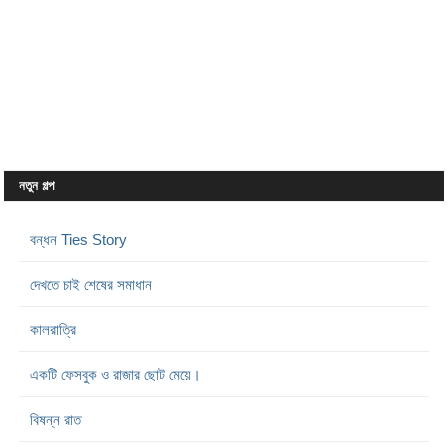
নতুন গল্প
বন্ধন Ties Story
দেখতে চাই শেষের সমাধান
কালরাত্রি
একটি ফেসবুক ও রাজার ছোট মেয়ে।
বিষন্ন রাত