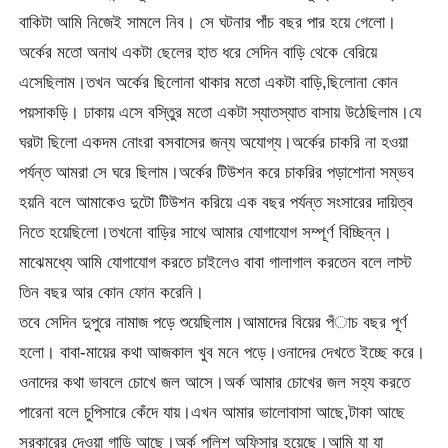
বাকিটা আমি নিজেই সামলে নিব। সে ঘটনার পাঁচ বছর পার হয়ে গেলো।
অর্কের মতো অনাথ একটা ছেলের হাত ধরে সেদিন বাড়ি থেকে বেরিয়ে
এসেছিলাম।তখন অর্কের ছিলোনা থাকার মতো একটা বাড়ি,ছিলোনা কোন
পয়সাকড়ি। ঢাকায় এসে বস্তুির মতো একটা স্যাতস্যাত বাসায় উঠেছিলাম।যে
ঘরটা ছিলো একদম নোংরা বসবাসের জন্য অযোগ্য।অর্কের চাকরি না হওয়া
পর্যন্ত আমরা সে ঘরে ছিলাম।অর্কের টিউশন করে চাকরির পড়াশোনা সম্ভব
হয়নি বলে আমাকেও দুটো টিউশন করিয়ে এক বছর পর্যন্ত সংসারের দায়িত্ব
নিতে হয়েছিলো।তখনো বাড়ির সাথে আমার যোগাযোগ সম্পূর্ণ বিচ্ছিন্ন।
মাঝেমধ্যে আমি যোগাযোগ করতে চাইলেও বাবা গালাগাল করতেন বলে লাস্ট
তিন বছর আর কোন ফোন করেনি।
তবে সেদিন দুপুরে নামাজ পড়ে শুয়েছিলাম।আমাদের বিয়ের পঁাচ বছর পূর্ণ
হলো। বাবা-মায়ের কথা আজকাল খুব মনে পড়ে।ওনাদের দেখতে ইচ্ছে করে।
ওনাদের কথা ভাবলে চোখে জল আসে।অর্ক আমার চোখের জল সহ্য করতে
পারেনা বলে চুপিসারে কেঁদে যায়।এখন আমার ভালোবাসা আছে,টাকা আছে
সরকারের দেওয়া গাড়ি আছে।অর্ক পুলিশ অফিসার হয়েছে।আমি যা যা