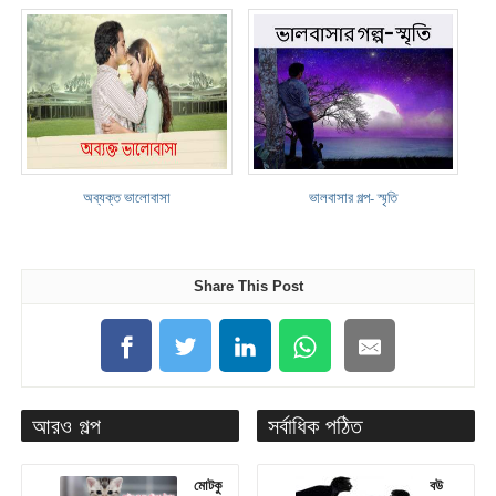
অব্যক্ত ভালোবাসা
ভালবাসার গল্প- স্মৃতি
Share This Post
আরও গল্প
সর্বাধিক পঠিত
মোটকু
বউ