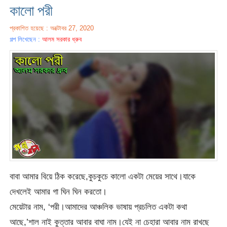
কালো পরী
প্রকাশিত হয়েছে : অক্টোবর 27, 2020
গল্প লিখেছেন :
আলম সরকার ধ্রুব
বাবা আমার বিয়ে ঠিক করেছে,কুচকুচে কালো একটা মেয়ের সাথে।যাকে
দেখলেই আমার গা ঘিন ঘিন করতো।
মেয়েটার নাম, ‘পরী।আমাদের আঞ্চলিক ভাষায় প্রচলিত একটা কথা
আছে,’শাল নাই কুত্তার আবার বাঘা নাম।যেই না চেহারা আবার নাম রাখছে