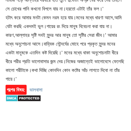
নামাজ পড়ে আল্লাহর দরবারে হাত তুলে দুফোটা অশ্রু বের করে দেয় তাহলে
সে চোখের পানি কখনো বিপলে যায় না।হয়তো এটাই তাঁর ফল।’
হটাৎ করে আমার মনটা কেমন নরম হয়ে যায়।মনের মধ্যে ধারণা আসে,আমি
যেটা করছি একদমই ভুল।গায়ের রং দিয়ে মানুষ বিবেচনা করা যায় না।
কারণ,আল্লাহর সৃষ্টি সবই সুন্দর আর মানুষ তো সৃষ্টির সেরা জীব।’ আমার
মধ্যে অনুশোচনা আসে।বাহ্যিক সৌন্দর্যের মোহে পরে প্রকৃত সুন্দর মনের
একটা মানুষকে এতদিন কষ্ট দিয়েছি।’ মনের মধ্যে থাকা অনুশোচনাটা ধীরে
ধীরে পরীর প্রতি ভালোবাসার জন্ম দেয়।নিজের অজান্তেই ভালোবেসে ফেলেছি
কালো পরীটাকে।কথা দিচ্ছি কোনদিন কোন কষ্টের আঁচ লাগতে দিবো না তাঁর
গায়ে।’
গল্পের বিষয়:
ভালবাসা