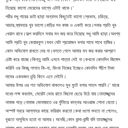
নিয়েছে কালো মেয়েদের ভাগ্যে এটাই থাকে।’
পরীর শুধু গায়ের রংটা ছাড়া অন্যসব কিছুতেই ভালো।স্বভাব, চরিত্র,
আচার,ব্যাবহার খুব ভালো।বাড়ির সব কাজ ও একাই করে।সবার প্রতি খুব
খেয়াল রাখে।অল্প কয়দিনে সবার মন জয় করে নিয়েছে শুধু আমি ছাড়া।অবশ্য
আমি প্রতি খুব কেয়ারফুল।যখন যেটা প্রয়োজন বলার সাথে সাথে হাজির।
কোন অভিযোগ রাখতে দেয় না।বলতে গেলে আমার মন জয় করার আপ্রাণ
চেষ্টা করে যাচ্ছে।কিন্তু আমি এসবে পাত্তা দেই না।কখনো কোনদিন জিঙ্গেস
করিনি ওর কিচ্ছু লাগবে কি-না, কিংবা নিজের ইচ্ছেও কোনদিন পঁচিশ টাকা
দামের একডজন চুড়ি কিনে এনে দেইনি।
আমার উপর ওর শত অভিযোগ থাকলেও মুখ ফুটে বলার সাহস পায়নি।’ মাঝে
মধ্যে লক্ষ করতাম, মেয়েটা ভোর রাতে বিছানা ছেড়ে উঠে যায়।তাহাজ্জুদের
নামাজ পড়ে।নামাজ মোনাজাতে ওর ফুঁফিয়ে কান্নার আওয়াজ শোনা যেতো।
অস্পষ্ট স্বরে আল্লাহর কাছে ফরিয়াদ করতো।কথা গুলো শুনতে না পেলেও,
বুঝতে অসুবিধে হতো না আমার। শুনেছি,কোন বান্দা-বান্দী যদি তাহাজ্জুদের