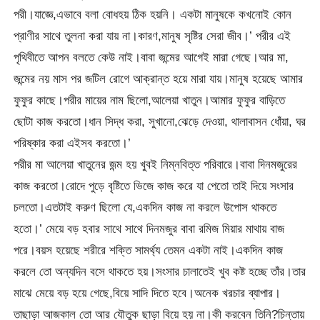
পরী।যাজ্ঞে,এভাবে বলা বোধহয় ঠিক হয়নি। একটা মানুষকে কখনোই কোন
প্রাণীর সাথে তুলনা করা যায় না।কারণ,মানুষ সৃষ্টির সেরা জীব।’ পরীর এই
পৃথিবীতে আপন বলতে কেউ নাই।বাবা জন্মের আগেই মারা গেছে।আর মা,
জন্মের নয় মাস পর জটিল রোগে আক্রান্ত হয়ে মারা যায়।মানুষ হয়েছে আমার
ফুফুর কাছে।পরীর মায়ের নাম ছিলো,আলেয়া খাতুন।আমার ফুফুর বাড়িতে
ছোটা কাজ করতো।ধান সিদ্ধ করা, সুখানো,ঝেড়ে দেওয়া, থালাবাসন ধোঁয়া, ঘর
পরিষ্কার করা এইসব করতো।’
পরীর মা আলেয়া খাতুনের জন্ম হয় খুবই নিম্নবিত্ত পরিবারে।বাবা দিনমজুরের
কাজ করতো।রোদে পুড়ে বৃষ্টিতে ভিজে কাজ করে যা পেতো তাই দিয়ে সংসার
চলতো।এতটাই করুণ ছিলো যে,একদিন কাজ না করলে উপোস থাকতে
হতো।’ মেয়ে বড় হবার সাথে সাথে দিনমজুর বাবা রমিজ মিয়ার মাথায় বাজ
পরে।বয়স হয়েছে শরীরে শক্তি সামর্থ্য তেমন একটা নাই।একদিন কাজ
করলে তো অন্যদিন বসে থাকতে হয়।সংসার চালাতেই খুব কষ্ট হচ্ছে তাঁর।তার
মাঝে মেয়ে বড় হয়ে গেছে,বিয়ে সাদি দিতে হবে।অনেক খরচার ব্যাপার।
তাছাড়া আজকাল তো আর যৌতুক ছাড়া বিয়ে হয় না।কী করবেন তিনি?চিন্তায়