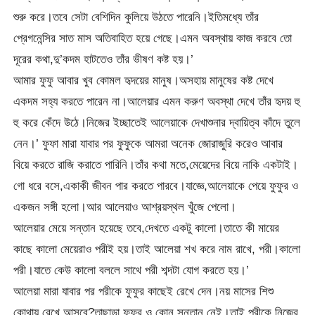
শুরু করে।তবে সেটা বেশিদিন কুলিয়ে উঠতে পারেনি।ইতিমধ্যে তাঁর
প্রেগনেন্সির সাত মাস অতিবাহিত হয়ে গেছে।এমন অবস্থায় কাজ করবে তো
দূরের কথা,দু’কদম হাটতেও তাঁর ভীষণ কষ্ট হয়।’
আমার ফুফু আবার খুব কোমল হৃদয়ের মানুষ।অসহায় মানুষের কষ্ট দেখে
একদম সহ্য করতে পারেন না।আলেয়ার এমন করুণ অবস্থা দেখে তাঁর হৃদয় হু
হু করে কেঁদে উঠে।নিজের ইচ্ছাতেই আলেয়াকে দেখাশুনার দ্বায়িত্ব কাঁদে তুলে
নেন।’ ফুফা মারা যাবার পর ফুফুকে আমরা অনেক জোরাজুরি করেও আবার
বিয়ে করতে রাজি করাতে পারিনি।তাঁর কথা মতে,মেয়েদের বিয়ে নাকি একটাই।
গো ধরে বসে,একাকী জীবন পার করতে পারবে।যাজ্ঞে,আলেয়াকে পেয়ে ফুফুর ও
একজন সঙ্গী হলো।আর আলেয়াও আশ্রয়স্থল খুঁজে পেলো।
আলেয়ার মেয়ে সন্তান হয়েছে তবে,দেখতে একটু কালো।তাতে কী মায়ের
কাছে কালো মেয়েরাও পরীই হয়।তাই আলেয়া শখ করে নাম রাখে, পরী।কালো
পরী।যাতে কেউ কালো বললে সাথে পরী শব্দটা যোগ করতে হয়।’
আলেয়া মারা যাবার পর পরীকে ফুফুর কাছেই রেখে দেন।নয় মাসের শিশু
কোথায় রেখে আসবে?তাছাড়া ফুফুর ও কোন সন্তান নেই।তাই পরীকে নিজের