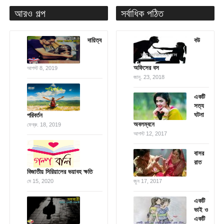
আরও গল্প
সর্বাধিক পঠিত
দায়িত্ব
বউ
অফিসের বস
আগস্ট 8, 2019
জানু. 23, 2018
একটি
সত্য
ঘটনা
পরিবর্তন
অবলম্বনে
ফেব্রু. 18, 2019
আগস্ট 12, 2017
বাসর
রাত
বিজাতীয় সিরিয়ালের ভয়াবহ ক্ষতি
মে 15, 2020
জুন 17, 2017
একটি
ভাই ও
একটি