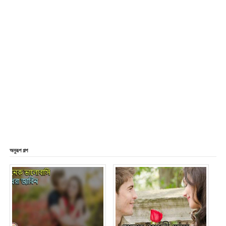
অনুরূপ গল্প