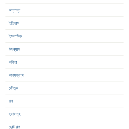
অন্যান্য
ইতিহাস
ইসলামিক
উপন্যাস
কবিতা
কাব্যগ্রন্থ
কৌতুক
গল্প
ছড়াসমূহ
ছোট গল্প