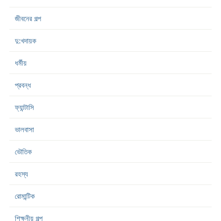
জীবনের গল্প
দু:খদায়ক
ধর্মীয়
প্রবন্ধ
ফ্যান্টাসি
ভালবাসা
ভৌতিক
রহস্য
রোমান্টিক
শিক্ষনীয় গল্প