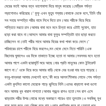
মেয়ের মতই আদর যত্ন ভালোবাসা দিয়ে মানুষ করেছে।মেট্রিক পর্যন্ত
পড়াশোনাও করিয়েছে।’ ফুফু এখন মৃত্যু শয্যায়।বাবাকে ডেকে বলে,’তিনি তাঁর
সব সহায় সম্পত্তি পরীর নামে লিখে দিতে চান।আর পরীকে বিয়ে দিয়ে
শান্তিতে মরতে চান।আমার বাবা মনে মনে চিন্তা করে এটাই সুযোগ, হাত
ছাড়া করা যাবে না।আসলে আমার বাবা ফুফুর সম্পত্তিটা হাত ছাড়া করতে
চাচ্ছিলেন না।তাই পরীর সাথে আমার বিয়ের কথা পাকা করে ফেলে।’
পরিবারের চাপে পরীকে বিয়ে করলেও,মন থেকে মেনে নিতে পারিনি।এক
বিছানায় ঘুমালেও ওর দিকে তাকাতে ইচ্ছে হতো না আমার।সবসময় মনে হতো
আমার পাশে একটা ছায়ামূর্তি শুয়ে আছে।যার প্রতি মানুষের কোন ইন্টারেস্ট
জাগে না।’ ওকে বিয়ে করে আমার বাড়ি থেকে বের হওয়া দায় হয়ে পড়েছে।
বন্ধু-বান্ধবরা আমায় দেখলেই বলে,’কী করে আলম?টাকার লোভে শেষ পর্যন্ত
একটা কুৎসিত কালো মেয়েকে গাড়ে ঝুলিয়ে নিলি।ওদের ধাড়ালো কথা গুলো
শুনে আমার খুব খারাপ লাগতো।আবার প্রচন্ড রাগও হতো।সব রাগ এসে
ঝাড়তাম পরীর উপর।মাঝে মধ্যে অকারণে গায়েও হাত তুলতাম।ও সবকিছু মুখ
বুঝে সহ্য করে নেয়।কিচ্ছু বলে নাহ।কোন প্রতিবাদ করে না।হয়তো ধরে