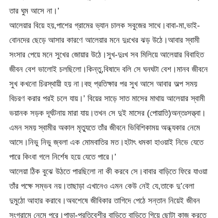
তার ঘুম আসে না।’
আলেয়ার বিয়ে হয়,পাশের গ্রামের ভ্যান চালক সবুজের সাথে।বাবা-মা,ভাই-
বোনদের ছেড়ে আসার কারণে আলেয়ার মনে দুঃখের ঝড় উঠে।আবার স্বামী
সংসার পেয়ে মনে সুখের জোয়ার উঠে।সুখ-দুঃখ সব মিলিয়ে আলেয়ার বিবাহিত
জীবন বেশ ভালোই চলছিলো।কিন্তু,বিষাদে বলি সে ঘনঘটা বেশ।মানব জীবনে
সুখ কখনো চিরস্থায়ী হয় না।বহু প্রতিক্ষার পর সুখ আসে আবার অল্প সময়
বিচরণ করার পরই চলে যায়।’ বিয়ের সাড়ে সাত মাসের মাথায় আলেয়ার স্বামী
ভয়ানক সড়ক দূর্ঘটনায় মারা যায়।তখন সে দুই মাসের (পোয়াতি)অন্তঃসত্ত্বা।
এমন সময় স্বামীর অকাল মৃত্যুতে তাঁর জীবনে ভিবিশিকাময় অন্ধ্যকার নেমে
আসে।নিভু নিভু জ্বলা এক মোমবাতির মত।হটাৎ ধমকা হাওয়াই নিভে যেতে
পারে কিংবা গলে নির্শেষ হয়ে যেতে পারে।’
আলেয়া ঠিক বুঝে উঠতে পারছিলো না কী করবে সে।বাবার বাড়িতে ফিরে যাওয়া
তাঁর পক্ষে সম্ভব নয়।তাছাড়া এখানেও এমন কেউ নেই যে,তাকে দু’বেলা
দুমুঠো আহার করাবে।অবশেষে জীবিকার তাগিদে পেঠে সন্তান নিয়েই জীবন
সংগ্রামে নেমে পরে।পাড়া-প্রতিবেশীর বাড়িতে বাড়িতে গিয়ে ছোটা কাজ করতে