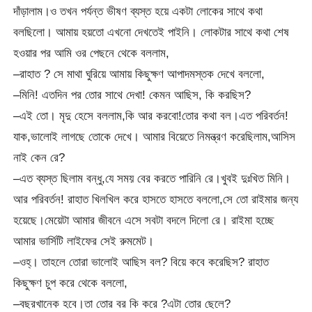
দাঁড়ালাম।ও তখন পর্যন্ত ভীষণ ব্যস্ত হয়ে একটা লোকের সাথে কথা
বলছিলো। আমায় হয়তো এখনো দেখতেই পাইনি। লোকটার সাথে কথা শেষ
হওয়ার পর আমি ওর পেছনে থেকে বললাম,
–রাহাত ? সে মাথা ঘুরিয়ে আমায় কিছুক্ষণ আপাদমস্তক দেখে বললো,
–মিনি! এতদিন পর তোর সাথে দেখা! কেমন আছিস, কি করছিস?
–এই তো। মৃদু হেসে বললাম,কি আর করবো!তোর কথা বল।এত পরিবর্তন!
যাক,ভালোই লাগছে তোকে দেখে। আমার বিয়েতে নিমন্ত্রণ করেছিলাম,আসিস
নাই কেন রে?
–এত ব্যস্ত ছিলাম বন্ধু,যে সময় বের করতে পারিনি রে।খুবই দুঃখিত মিনি।
আর পরিবর্তন! রাহাত খিলখিল করে হাসতে হাসতে বললো,সে তো রাইমার জন্য
হয়েছে।মেয়েটা আমার জীবনে এসে সবটা বদলে দিলো রে। রাইমা হচ্ছে
আমার ভার্সিটি লাইফের সেই রুমমেট।
–ওহ্। তাহলে তোরা ভালোই আছিস বল? বিয়ে কবে করেছিস? রাহাত
কিছুক্ষণ চুপ করে থেকে বললো,
–বছরখানেক হবে।তা তোর বর কি করে ?এটা তোর ছেলে?