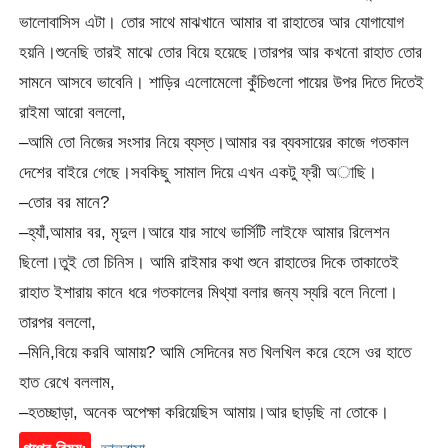
ভালোবাসিস এটা। তোর সাথে মাঝখানে আমার বা রাহাতের আর যোগাযোগ
হয়নি।শুনেছি তারই মাঝে তোর বিয়ে হয়েছে।তারপর আর কখনো রাহাত তোর
সামনে আসবে ভাবেনি। শাড়ির এলোমেলো কুঁচিগুলো পায়ের উপর দিতে দিতেই
রাইমা আরো বললো,
–আমি তো নিজের সংসার নিয়ে ব্যস্ত।আমার বর ব্যবসায়ের কাজে গতকাল
দেশের বাইরে গেছে।সবকিছু সামাল দিয়ে এখন একটু ফ্রী অাছি।
–তোর বর মানে?
–হ্যাঁ,আমার বর, মৃদুল।আরে যার সাথে ভার্সিটি লাইফে আমার রিলেশন
ছিলো।তুই তো চিনিস। আমি রাইমার কথা শুনে রাহাতের দিকে তাকাতেই
রাহাত ইশারায় কানে ধরে গতকালের মিথ্যা বলার জন্য স্যরি বলে নিলো।
তারপর বললো,
–মিনি,বিয়ে করবি আমায়? আমি সেদিনের মত খিলখিল করে হেসে ওর হাতে
হাত রেখে বললাম,
–হতচ্ছাড়া, অনেক অপেক্ষা করিয়েছিস আমায়।আর ছাড়ছি না তোকে।