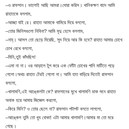
–ও রাফসান। ভালোই আছি আমরা।দোয়া করিস। খানিকক্ষণ বাদে আমি
রাহাতকে বললাম,
–আচ্ছা যাই রে। রাহাত আমাকে থামিয়ে দিয়ে বললো,
–তোর জিনিসগুলো নিবিনা? আমি মৃদু হেসে বললাম,
–নাহ্। আসল তো ছেড়ে দিয়েছি, সুদ নিয়ে আর কি হবে? রাহাত আমার চোখে
চোখ রেখে বললো,
–মিনি,তুই কাঁদছিস!
–এমা না না। ওর আড়ালে টুপ করে এক ফোঁটা চোখের পানি মাটিতে পড়ে
গেলো।অথচ রাহাত টেরই পেলো না। আমি হাত বাড়িয়ে দিতেই রাফসান
বললো,
–খালামণি,এই আঙ্কেলটা কে? রাফসানের মুখে খালামণি ডাক শুনে রাহাত
অবাক হয়ে আমায় জিজ্ঞেস করলো,
–কিরে মিনি? ও তোর ছেলে না? রাফসান পটাপট বলতে লাগলো,
–আঙ্কেল তুমি তো খুব বোকা! এটা আমার খালামণি।আমার মা তো মরে
গেছে।