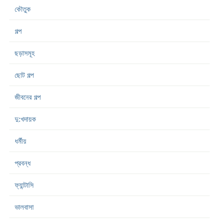
কৌতুক
গল্প
ছড়াসমূহ
ছোট গল্প
জীবনের গল্প
দু:খদায়ক
ধর্মীয়
প্রবন্ধ
ফ্যান্টাসি
ভালবাসা