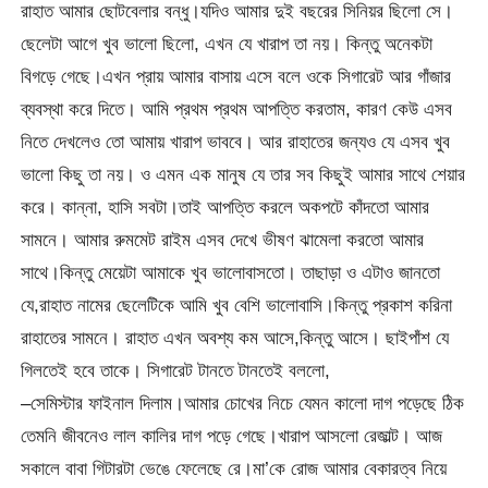
রাহাত আমার ছোটবেলার বন্ধু।যদিও আমার দুই বছরের সিনিয়র ছিলো সে।
ছেলেটা আগে খুব ভালো ছিলো, এখন যে খারাপ তা নয়। কিন্তু অনেকটা
বিগড়ে গেছে।এখন প্রায় আমার বাসায় এসে বলে ওকে সিগারেট আর গাঁজার
ব্যবস্থা করে দিতে। আমি প্রথম প্রথম আপত্তি করতাম, কারণ কেউ এসব
নিতে দেখলেও তো আমায় খারাপ ভাববে। আর রাহাতের জন্যও যে এসব খুব
ভালো কিছু তা নয়। ও এমন এক মানুষ যে তার সব কিছুই আমার সাথে শেয়ার
করে। কান্না, হাসি সবটা।তাই আপত্তি করলে অকপটে কাঁদতো আমার
সামনে। আমার রুমমেট রাইম এসব দেখে ভীষণ ঝামেলা করতো আমার
সাথে।কিন্তু মেয়েটা আমাকে খুব ভালোবাসতো। তাছাড়া ও এটাও জানতো
যে,রাহাত নামের ছেলেটিকে আমি খুব বেশি ভালোবাসি।কিন্তু প্রকাশ করিনা
রাহাতের সামনে। রাহাত এখন অবশ্য কম আসে,কিন্তু আসে। ছাইপাঁশ যে
গিলতেই হবে তাকে। সিগারেট টানতে টানতেই বললো,
–সেমিস্টার ফাইনাল দিলাম।আমার চোখের নিচে যেমন কালো দাগ পড়েছে ঠিক
তেমনি জীবনেও লাল কালির দাগ পড়ে গেছে।খারাপ আসলো রেজাল্ট। আজ
সকালে বাবা গিটারটা ভেঙে ফেলেছে রে।মা’কে রোজ আমার বেকারত্ব নিয়ে