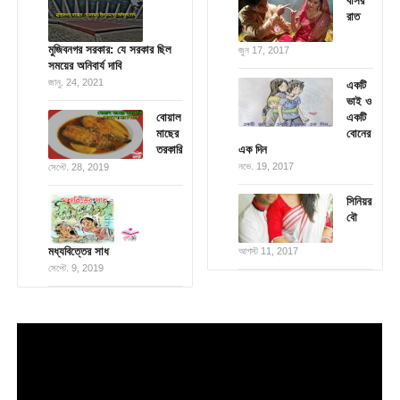
বাসর
রাত
মুজিবনগর সরকার: যে সরকার ছিল
জুন 17, 2017
সময়ের অনিবার্য দাবি
জানু. 24, 2021
একটি
ভাই ও
বোয়াল
একটি
মাছের
বোনের
তরকারি
এক দিন
নভে. 19, 2017
সেপ্টে. 28, 2019
সিনিয়র
বৌ
মধ্যবিত্তের সাধ
আগস্ট 11, 2017
সেপ্টে. 9, 2019