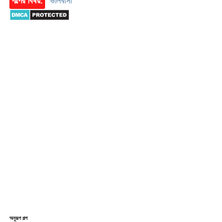
গল্পের বিষয়:
ভালবাসা
অনুরূপ গল্প