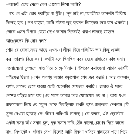
–আশ্চর্য! তোর থেকে কেন এগুলো নিবো আমি?
–ধরে নে এটা তোর প্রাপ্তি বা পুঁজি। সুদ চাই না,পরবর্তীতে আসলটা ফিরিয়ে
দিলেই হবে।দেখ রাহাত, আমি চাইনা তুই ক্রমশ নিস্তেজ হয়ে যাস এমনটা।
তোকে এমন বিগড়ে যেতে দেখে আমার নিজেরই খারাপ লাগছে,তাহলে
আঙ্কেলের কি দোষ বল?
শোন রে বোকা,সময় আছে এখনও।জীবন নিয়ে পজিটিভ ভাব,কিছু একটা
কর।তারপর বিয়ে কর। কথাটা বলে খিলখিল করে হেসে রাহাতের কাঁধ সমান
এলোমেলো চুলগুলো হাত দিয়ে নেড়ে দিলাম। উপরের কথাগুলো আমার ভার্সিটি
লাইফের ছিলো।এখন অবশ্য আমার পড়াশোনা শেষ,জব করছি। আর রাফসান্
অর্থাৎ বোনের রেখে যাওয়া ছোট্ট ছেলেটার দেখভাল করছি। রাহাত ঐ সময়
দেশের বাইরে চলে যায়।ওর সাথে আমার আর যোগাযোগ হয় না। আজ যখন
রাফসানকে নিয়ে ওর স্কুল থেকে ফিরছিলাম তখনি হঠাৎ রাহাতকে দেখলাম।কি
সুন্দর দেখতে হয়েছে সে! ভীষণ পারিপাটি লাগছে। কে বলবে, এই ছেলেটার
একটা সময় কাঁধ সমান চুল, বুক সমান দাড়ি,ঠোঁট কালো,চোখের নিচে কালো
দাগ, সিগারেট ও গাঁজার নেশা ছিলো! আমি রিকশা থামিয়ে রাহাতের পাশে গিয়ে