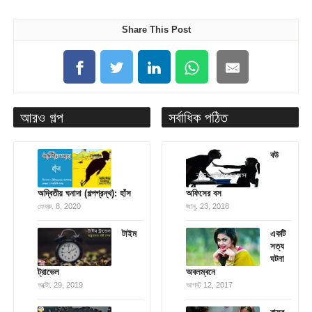
Share This Post
আরও গল্প
সর্বাধিক পঠিত
বউ
অদ্বিতীয় ঘনাদা (গল্পগ্রন্থ): হাঁস
অফিসের বস
ফেব্রু. 8, 2020
জানু. 23, 2018
টাইম
একটি
সত্য
ঘটনা
ট্রাভেল
অবলম্বনে
অক্টো. 29, 2019
আগস্ট 12, 2017