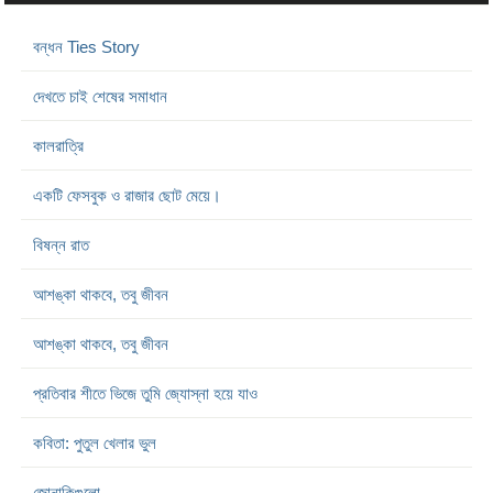
বন্ধন Ties Story
দেখতে চাই শেষের সমাধান
কালরাত্রি
একটি ফেসবুক ও রাজার ছোট মেয়ে।
বিষন্ন রাত
আশঙ্কা থাকবে, তবু জীবন
আশঙ্কা থাকবে, তবু জীবন
প্রতিবার শীতে ভিজে তুমি জ্যোস্না হয়ে যাও
কবিতা: পুতুল খেলার ভুল
জোনাকিগুলো