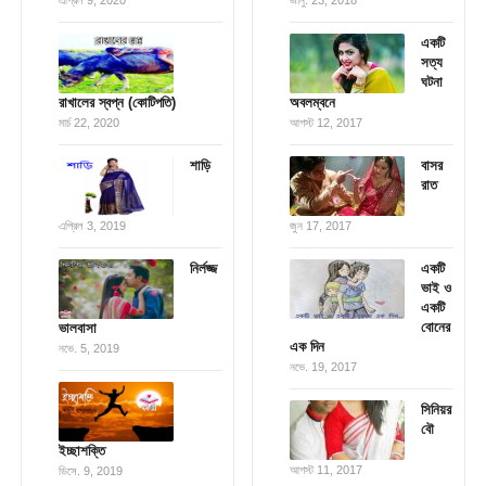
এপ্রিল 9, 2020
জানু. 23, 2018
একটি
সত্য
ঘটনা
রাখালের স্বপ্ন (কোটিপতি)
অবলম্বনে
মার্চ 22, 2020
আগস্ট 12, 2017
শাড়ি
বাসর
রাত
এপ্রিল 3, 2019
জুন 17, 2017
নির্লজ্জ
একটি
ভাই ও
একটি
বোনের
ভালবাসা
এক দিন
নভে. 5, 2019
নভে. 19, 2017
সিনিয়র
বৌ
ইচ্ছাশক্তি
আগস্ট 11, 2017
ডিসে. 9, 2019