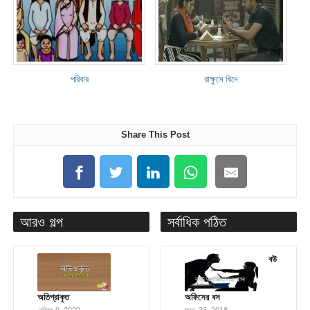
পরিবার
রাক্ষুসে খিদে
Share This Post
আরও গল্প
সর্বাধিক পঠিত
বউ
অতিপ্রাকৃত
অফিসের বস