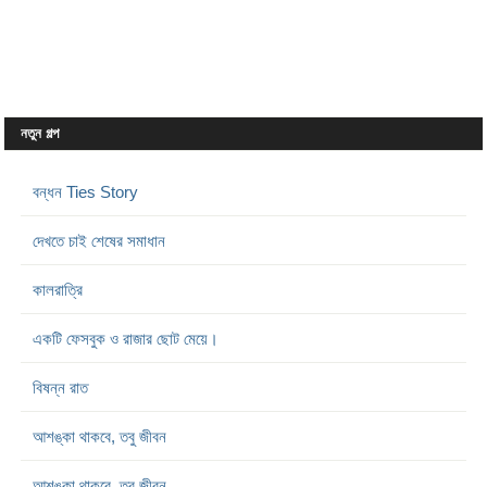
নতুন গল্প
বন্ধন Ties Story
দেখতে চাই শেষের সমাধান
কালরাত্রি
একটি ফেসবুক ও রাজার ছোট মেয়ে।
বিষন্ন রাত
আশঙ্কা থাকবে, তবু জীবন
আশঙ্কা থাকবে, তবু জীবন