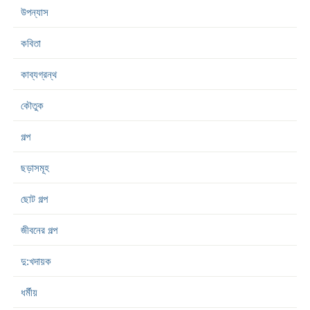
উপন্যাস
কবিতা
কাব্যগ্রন্থ
কৌতুক
গল্প
ছড়াসমূহ
ছোট গল্প
জীবনের গল্প
দু:খদায়ক
ধর্মীয়