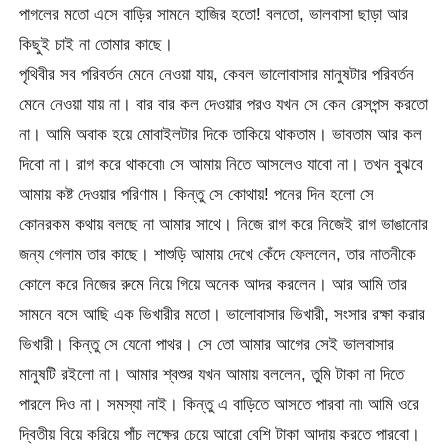
পাগলের মতো এসে বাড়ির সামনে হাজির হতো! বলতো, ভালবাসা ছাড়া আর
কিছুই চাই না তোমার কাছে।
পৃথিবীর সব পরিবর্তন মেনে নেওয়া যায়, কেবল ভালোবাসার মানুষটার পরিবর্তন
মেনে নেওয়া যায় না। বার বার কল দেওয়ার পরও যখন সে কেন রেসপন্স করতো
না। আমি অবাক হয়ে মোবাইলটার দিকে তাকিয়ে থাকতাম। ভাবতাম আর কল
দিবো না। রাগ করে থাকবো৷ সে আমায় নিতে আসলেও যাবো না। তখন বুঝবে
আমায় কষ্ট দেওয়ার পরিণাম। কিন্তু সে কোথায়! পনের দিন হলো সে
কোনরকম কথায় বলছে না আমার সাথে। নিজে রাগ করে নিজেই রাগ ভাঙানোর
জন্য গেলাম তার কাছে। শাশুড়ি আমায় দেখে কেঁদে ফেললেন, তার নাতনীকে
কোলে করে নিজের রুমে নিয়ে গিয়ে অনেক আদর করলেন। আর আমি তার
সামনে বসে আছি এক ভিখারীর মতো। ভালোবাসার ভিখারী, সংসার রক্ষা করার
ভিখারী। কিন্তু সে যেনো পাথর। সে তো আমার আগের সেই ভালবাসার
মানুষটি রইলো না। আমার শ্বশুর যখন আমায় বললেন, তুমি টাকা না দিতে
পারলে দিও না। সমস্যা নাই। কিন্তু এ বাড়িতে আসতে পারবা না৷ আমি ওরে
দ্বিতীয় বিয়ে করিয়ে পাঁচ লক্ষের চেয়ে আরো বেশি টাকা আদায় করতে পারবো।