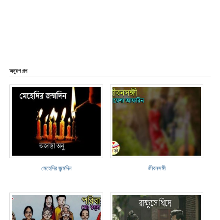
অনুরূপ গল্প
মেহেদির জন্মদিন
জীবনসঙ্গী