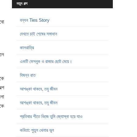
নতুন গল্প
বন্ধন Ties Story
বো
দেখতে চাই শেষের সমাধান
কালরাত্রি
চলে
একটি ফেসবুক ও রাজার ছোট মেয়ে।
বিষন্ন রাত
িকে
ল্প
আশঙ্কা থাকবে, তবু জীবন
সলো
আশঙ্কা থাকবে, তবু জীবন
টকে
প্রতিবার শীতে ভিজে তুমি জ্যোস্না হয়ে যাও
কবিতা: পুতুল খেলার ভুল