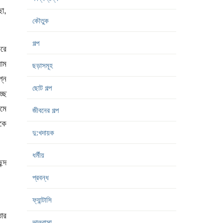
া,
কৌতুক
গল্প
রে
নাম
ছড়াসমূহ
্ন
ছোট গল্প
্ছে
েমে
জীবনের গল্প
কে
দু:খদায়ক
।
ধর্মীয়
্দ
প্রবন্ধ
ফ্যান্টাসি
তার
ভালবাসা