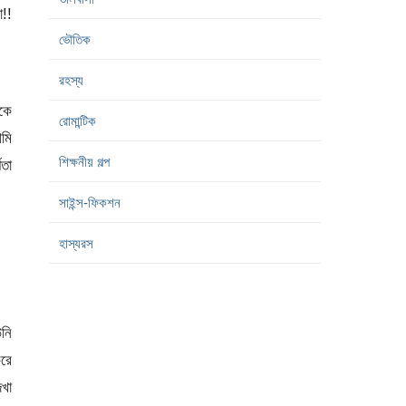
!!
ভৌতিক
রহস্য
কে
রোমান্টিক
আমি
শিক্ষনীয় গল্প
িতা
সাইন্স-ফিকশন
হাস্যরস
নি
করে
খা