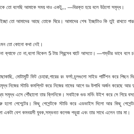
মাকে তো বলেছি আমাকে সময় দাও একটু,,, —বিরক্ত হয়ে বলে উঠলো সমৃদ্ধ।
চ্ছা তো আমাদের আছে তোকে ঘিরে। আমাদের শেষ ইচ্ছাটাও কি তুই রাখতে পার
 এমন তো কোনো কথা নেই।
োনো ক্যাফে তে না,বলো বিকেল 5 টায় প্রিন্সেব ঘাটে আসতে। —গম্ভীর ভাবে বলে 
ছাকাছি, মোটামুটি ফিট চেহারা,গায়ের রং ফর্সা,চুলগুলো সাইড পার্টিশন করে পিছন দ
ৃদ্ধ নিজের স্টাডি কমপ্লিট করে নিজের নামের আগে ডঃ উপাধি অর্জন করেছে আর অ
্যে সমৃদ্ধ এসে পৌঁছালো তার ক্লিনিকে। সবাইকে গুড মর্নিং উইশ করে সে গিয়ে ব
ু হলো পেশেন্টের। কিছু পেশেন্টকে স্টাডি করে এডভাইস দিলো আর কিছু পেশেন্
ঢুকলো একটা বেশ কমবয়সী যুবক,সম্ভবত কলেজ পড়ুয়া এবং তার সাথে এলেন তার মা।