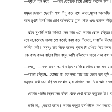
―থ্যাংক ইউ ডক্টর। —বলে ছেলেকে নিয়ে চেয়ারে বসলেন উনি।
সমৃদ্ধ দেখলো ছেলেটা মাথা নিচু করে বসে আছে,মুখের ভাবভঙ্গির 
ফলে মুখটা বিমর্ষ আর চোখ অক্ষিকটরে ঢুকে গেছে এবং বহুদিন দাঁড়
―ডক্টর মুখার্জি,আমি অর্পিতা সেন আর এটা আমার ছেলে রক্
বলে না,কলেজে যাওয়া তো কবেই বন্ধ করে দিয়েছে, সারাদিন নিজ
অর্পিতা দেবী। সমৃদ্ধ তার দিকে জলের গ্লাস টা এগিয়ে দিয়ে 
এক কাজ করুন বাইরে গিয়ে বসুন,আমি রক্তিমের সাথে একা কথা 
―হম্ম,,, —বলে করুন চোখে রক্তিমের দিকে তাকিয়ে ওর মাথায় হাত
―আচ্ছা রক্তিম,,,তোমার মা এত স্ট্রং আর তার ছেলে হয়ে তুমি
সমৃদ্ধর কথা শুনে রক্তিম হতবাক হয়ে তাকালো ওর দিকে আর ব
―তোমার শার্টের স্লিভসের ফাঁকা থেকে দেখা যাচ্ছে ব্যান্ডেজ টা
―জানি না,,,,হয়তো জানে। আমার বন্ধুরা হসপিটালে দেখা করতে