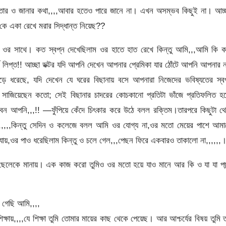
তার ও জানার কথা,,,,আবার হতেও পারে জানে না। এখন অসম্ভব কিছুই না। আচ্ছ
কে একা রেখে মরার সিদ্ধান্ত নিয়েছ??
 ওর সাথে। কত স্বপ্ন দেখেছিলাম ওর হাতে হাত রেখে কিন্তু আমি,,,আমি কি ক
শে লিপ্ত!! আচ্ছা ডক্টর যদি আপনি দেখেন আপনার প্রেমিকা যার ঠোঁটে আপনি আপনার 
ড়ে ধরেছে, যদি দেখেন যে ঘরের বিছানায় বসে আপনারা নিজেদের ভবিষ্যতের স্বপ
্ন সাজিয়েছেন কতো; সেই বিছানার চাদরের কোচকানো প্রতিটা ভাঁজে প্রতিফলিত হচ
রবেন আপনি,,,!! —ফুঁপিয়ে কেঁদে চিৎকার করে উঠে বলল রক্তিম।তারপরে কিছুটা থ
,,,,,কিন্তু সেদিন ও কলেজে বলল আমি ওর যোগ্য না,ওর মতো মেয়ের পাশে আমা
ায়,ওর পাও ধরেছিলাম কিন্তু ও চলে গেল,,,পেছন ফিরে একবারও তাকালো না,,,,,,
লেকে মানায়। এক কাজ করো তুমিও ওর মতো হয়ে যাও মানে আর কি ও যা যা পছন
 গেছি আমি,,,,
ায়,,,,যে শিক্ষা তুমি তোমার মায়ের কাছ থেকে পেয়েছ। আর আশ্চর্যের বিষয় তুমি 