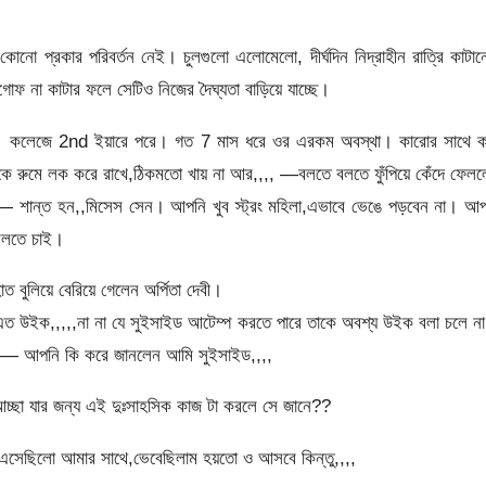
কোনো প্রকার পরিবর্তন নেই। চুলগুলো এলোমেলো, দীর্ঘদিন নিদ্রাহীন রাত্রি কাটা
িগোফ না কাটার ফলে সেটিও নিজের দৈঘ্যতা বাড়িয়ে যাচ্ছে।
তিম। কলেজে 2nd ইয়ারে পরে। গত 7 মাস ধরে ওর এরকম অবস্থা। কারোর সাথে ক
েকে রুমে লক করে রাখে,ঠিকমতো খায় না আর,,,, —বলতে বলতে ফুঁপিয়ে কেঁদে ফেল
বলল— শান্ত হন,,মিসেস সেন। আপনি খুব স্ট্রং মহিলা,এভাবে ভেঙে পড়বেন না। আ
বলতে চাই।
 বুলিয়ে বেরিয়ে গেলেন অর্পিতা দেবী।
 এত উইক,,,,,না না যে সুইসাইড আটেম্প করতে পারে তাকে অবশ্য উইক বলা চলে ন
লল— আপনি কি করে জানলেন আমি সুইসাইড,,,,
। আচ্ছা যার জন্য এই দুঃসাহসিক কাজ টা করলে সে জানে??
 এসেছিলো আমার সাথে,ভেবেছিলাম হয়তো ও আসবে কিন্তু,,,,