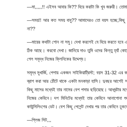
―মা,,,,,!! এইসব আবার কি?? বিয়ে করাটা কি খুব জরুরী। তো
―সময়!! আর কত সময় বাবু?? আমাদেরও তো বয়স হচ্ছে,কিছু ই
না??
―মায়ের কথাটা শোন না সমু। দেখা করলেই যে বিয়ে করতে হবে
ঠিক আছে। করবো দেখা। জানিয়ে দাও তুমি ওদের কিন্তু হ্যাঁ ক
গেল সমৃদ্ধ নিজের ক্লিনিকের উদ্দেশ্য।
সমৃদ্ধ মুখার্জি, পেশায় একজন সাইকিয়াট্রিস্ট; বয়স 31-32 এর কা
ব্রাশ করা আর ঠোঁটে থাকে একটা মনকাড়া হাসি। দুবছর আগেই সম
কিছু মাসের মধ্যেই তার নামের বেশ পসার ছড়িয়েছে। আধঘন্টার মধ
নিজের কেবিনে। দশ মিনিটের মধ্যেই তার কেবিনে আনাগোনা শুর
কাউন্সিলিংগের ডেট। বেশ কিছু পেশেন্ট দেখার পর তার কেবিনে 
―প্লিজ সিট,,,