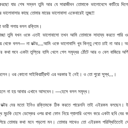
করছো যার শেষ সম্বল তুমি আর যে সারাজীবন তোমাকে ভালোবেসে কাটিয়ে দিলো
 ভালোবাসার কাছে তোমার মায়ের ভালোবাসা একেবারেই তুচ্ছ!!
া ভারী গলায় বলল রক্তিম।
 আচ্ছা তুমি যখন ওকে এতই ভালোবাসো তখন আমি তোমাকে সাহায্য করতে পারি ও
িয়ে থেকে বলল— না ডক্টর,,,,আমি ওকে ভালোবাসি খুব কিন্তু পেতে চাই না আর। 
ের কথা শুনে একটা তৃপ্তির হাসি খেলে গেল সমৃদ্ধর ঠোঁটে আর ও বেল বাজিয়ে অর্প
আনলেন। ওর কোনো সাইকিয়াট্রিস্ট এর দরকার ই নেই। ও তো পুরো সুস্থ,,,।
া হলে না হয় আবার এখানে আসবেন। —হেসে বলল সমৃদ্ধ।
কি ডক্টর দের মতো ইনিও রক্তিমকে ঠিক করতে পারেননি তাই এইরকম বলছেন। উ
দ্ধ মুচকি হেসে ডেস্কের ওপর রাখা ফোন নিয়ে গ্যালারি ওপেন করে একটা ছবি বের 
গিয়ে তোমার কথা মনে পড়লো মন। তোমার সাথেও তো এইরকম পরিস্থিতিতেই দে