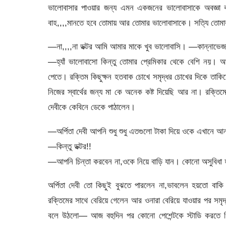
ভালোবাসার পাওয়ার জন্য এমন একজনের ভালোবাসাকে অবজ্ঞা 
বাহ,,,,মানতে হবে তোমায় আর তোমার ভালোবাসাকে। সত্যি তোমার
―না,,,,না ডক্টর আমি আমার মাকে খুব ভালোবাসি। —কান্নাভেজ
―হ্যাঁ ভালোবাসো কিন্তু তোমার প্রেমিকার থেকে বেশি নয়।
পেতে। রক্তিম কিছুক্ষন হতবাক চোখে সমৃদ্ধর চোখের দিকে তাক
নিজের স্বার্থের জন্য মা কে অনেক কষ্ট দিয়েছি আর না। রক্তিম
দেবীকে কেবিনে ডেকে পাঠালেন।
―অর্পিতা দেবী আপনি শুধু শুধু এতগুলো টাকা দিয়ে ওকে এখানে 
―কিন্তু ডক্টর!!
―আপনি চিন্তা করবেন না,ওকে নিয়ে বাড়ি যান। কোনো অসুবিধ
অর্পিতা দেবী তো কিছুই বুঝতে পারলেন না,ভাবলেন হয়তো বা
রক্তিমের সাথে বেরিয়ে গেলেন আর ওনারা বেরিয়ে যাওয়ার পর সমৃ
বলে উঠলো— আজ বহুদিন পর কোনো পেশেন্টকে স্টাডি করতে 