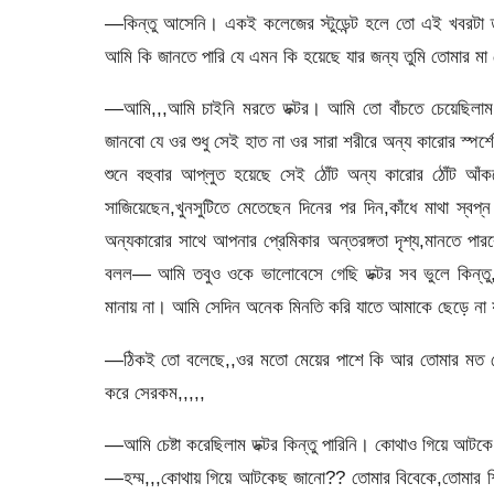
―কিন্তু আসেনি। একই কলেজের স্টুডেন্ট হলে তো এই খবরটা 
আমি কি জানতে পারি যে এমন কি হয়েছে যার জন্য তুমি তোমার মা 
―আমি,,,আমি চাইনি মরতে ডক্টর। আমি তো বাঁচতে চেয়েছিলাম
জানবো যে ওর শুধু সেই হাত না ওর সারা শরীরে অন্য কারোর স্পর্
শুনে বহুবার আপ্লুত হয়েছে সেই ঠোঁট অন্য কারোর ঠোঁট আঁক
সাজিয়েছেন,খুনসুটিতে মেতেছেন দিনের পর দিন,কাঁধে মাথা স্বপ
অন্যকারোর সাথে আপনার প্রেমিকার অন্তরঙ্গতা দৃশ্য,মানতে পা
বলল— আমি তবুও ওকে ভালোবেসে গেছি ডক্টর সব ভুলে কিন্তু
মানায় না। আমি সেদিন অনেক মিনতি করি যাতে আমাকে ছেড়ে না য
―ঠিকই তো বলেছে,,ওর মতো মেয়ের পাশে কি আর তোমার মত ছে
করে সেরকম,,,,,
―আমি চেষ্টা করেছিলাম ডক্টর কিন্তু পারিনি। কোথাও গিয়ে আটকে
―হম্ম,,,কোথায় গিয়ে আটকেছ জানো?? তোমার বিবেকে,তোমার শিক্ষ