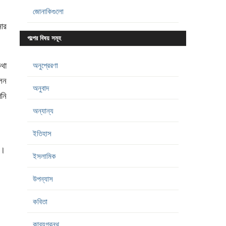
জোনাকিগুলো
নোর
গল্পের বিষয় সমূহ
থা
অনুপ্রেরণা
লেন
অনুবাদ
পনি
অন্যান্য
ইতিহাস
া।
ইসলামিক
উপন্যাস
কবিতা
কাব্যগ্রন্থ