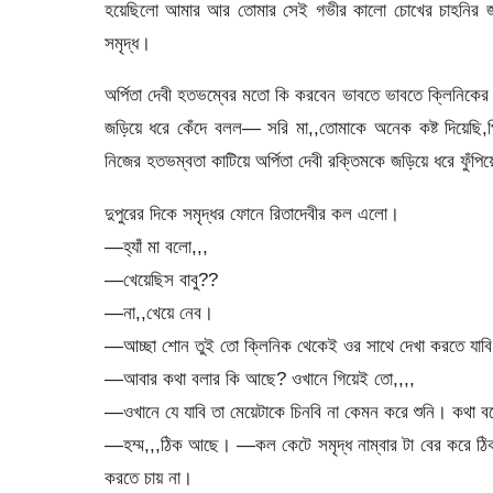
হয়েছিলো আমার আর তোমার সেই গভীর কালো চোখের চাহনির জা
সমৃদ্ধ।
অর্পিতা দেবী হতভম্বের মতো কি করবেন ভাবতে ভাবতে ক্লিনিকে
জড়িয়ে ধরে কেঁদে বলল— সরি মা,,তোমাকে অনেক কষ্ট দিয়েছি,প
নিজের হতভম্বতা কাটিয়ে অর্পিতা দেবী রক্তিমকে জড়িয়ে ধরে ফুঁ
দুপুরের দিকে সমৃদ্ধর ফোনে রিতাদেবীর কল এলো।
―হ্যাঁ মা বলো,,,
―খেয়েছিস বাবু??
―না,,খেয়ে নেব।
―আচ্ছা শোন তুই তো ক্লিনিক থেকেই ওর সাথে দেখা করতে যাবি
―আবার কথা বলার কি আছে? ওখানে গিয়েই তো,,,,
―ওখানে যে যাবি তা মেয়েটাকে চিনবি না কেমন করে শুনি। কথা ব
―হম্ম,,,ঠিক আছে। —কল কেটে সমৃদ্ধ নাম্বার টা বের করে ঠিক
করতে চায় না।