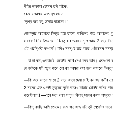
দীঘির জলধারা তোমার ছবি আঁকে,
কোথায় আমার আজ ঘুম হারাল
স্বপ্ন হয়ে তবু দু’হাত বাড়ালো।”
জোৎস্নার আলোতে সিক্ত হয়ে ছাদের কার্ণিশের ধারে আকাশের বু
স্বপ্নচারিনির উদ্দেশ্যে। কিন্তু যার জন্য সমৃদ্ধ আজ 2 বছর ন
এই পরিস্থিতি সম্পর্কে। যদিও সমৃদ্ধই তার কাছে পৌঁছানোর সমস
―যা না বাবা,একবারটি মেয়েটার সাথে দেখা করে আয়। এতগুলো ভ
যে কাউকে যদি পছন্দ থাকে তো বল আমরা কথা বলে আসবো কিন্তু
―কি করে বলবো মা যে 2 বছর আগে দেখা সেই বড় বড় গভীর চোখ
2 মাসের এক একটা মুহূর্তের স্মৃতি আজও আমার ঠোঁটের হাসির ক
করেছিলাম!! —মনে মনে বলল সমৃদ্ধ কিন্তু মায়ের কথায় বাস্তব
―কিছু বলছি আমি তোকে। দেখ বাবু আজ যদি তুই মেয়েটার সাথে দ