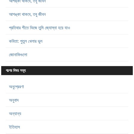
আশঙ্কা থাকবে, তবু জীবন
আশঙ্কা থাকবে, তবু জীবন
প্রতিবার শীতে ভিজে তুমি জ্যোস্না হয়ে যাও
কবিতা: পুতুল খেলার ভুল
জোনাকিগুলো
গল্পের বিষয় সমূহ
অনুপ্রেরণা
অনুবাদ
অন্যান্য
ইতিহাস