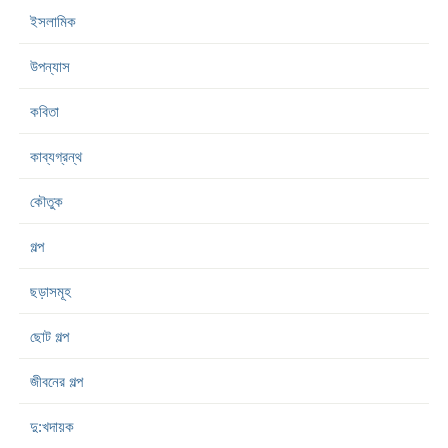
ইসলামিক
উপন্যাস
কবিতা
কাব্যগ্রন্থ
কৌতুক
গল্প
ছড়াসমূহ
ছোট গল্প
জীবনের গল্প
দু:খদায়ক