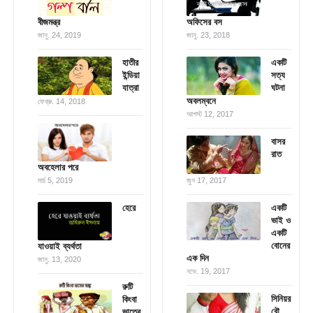
বীজমন্ত্র
অফিসের বস
জানু. 24, 2019
জানু. 23, 2018
হাতীর
একটি
ইন্ডিয়া
সত্য
যাত্রা
ঘটনা
অবলম্বনে
ফেব্রু. 14, 2018
আগস্ট 12, 2017
বাসর
রাত
অবহেলার পরে
মার্চ 5, 2019
জুন 17, 2017
হেরে
একটি
ভাই ও
একটি
বোনের
যাওয়াই ব্যর্থতা
এক দিন
জানু. 13, 2020
নভে. 19, 2017
রুটি
সিনিয়র
কিংবা
বৌ
ভাতের