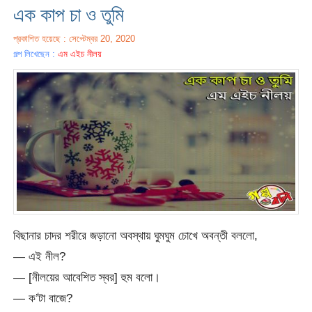
এক কাপ চা ও তুমি
প্রকাশিত হয়েছে : সেপ্টেম্বর 20, 2020
গল্প লিখেছেন :
এম এইচ নীলয়
বিছানার চাদর শরীরে জড়ানো অবস্থায় ঘুমঘুম চোখে অবন্তী বললো,
— এই নীল?
— [নীলয়ের আবেশিত স্বর] হুম বলো।
— ক’টা বাজে?