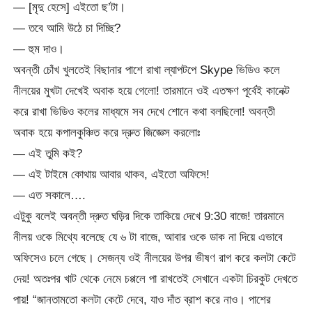
— [মৃদু হেসে] এইতো ছ’টা।
— তবে আমি উঠে চা দিচ্ছি?
— হুম দাও।
অবন্তী চোঁখ খুলতেই বিছানার পাশে রাখা ল্যাপটপে Skype ভিডিও কলে
নীলয়ের মুখটা দেখেই অবাক হয়ে গেলো! তারমানে ওই এতক্ষণ পূর্বেই কানেক্ট
করে রাখা ভিডিও কলের মাধ্যমে সব দেখে শোনে কথা বলছিলো! অবন্তী
অবাক হয়ে কপালকুঞ্চিত করে দ্রুত জিজ্ঞেস করলোঃ
— এই তুমি কই?
— এই টাইমে কোথায় আবার থাকব, এইতো অফিসে!
— এত সকালে….
এটুকু বলেই অবন্তী দ্রুত ঘড়ির দিকে তাকিয়ে দেখে 9:30 বাজে! তারমানে
নীলয় ওকে মিথ্যে বলেছে যে ৬ টা বাজে, আবার ওকে ডাক না দিয়ে এভাবে
অফিসেও চলে গেছে। সেজন্য ওই নীলয়ের উপর ভীষণ রাগ করে কলটা কেটে
দেয়! অতঃপর খাট থেকে নেমে চপ্পলে পা রাখতেই সেখানে একটা চিরকুট দেখতে
পায়! “জানতামতো কলটা কেটে দেবে, যাও দাঁত ব্রাশ করে নাও। পাশের