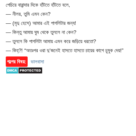
পেচিয়ে বারান্দার দিকে হাঁটতে হাঁটতে বলে,
— নীলয়, তুমি এমন কেন?
— (মৃদু হেসে) আমার এই পাগলিটার জন্য!
— কিন্তু আমায় ঘুম থেকে তুললে না কেন?
— তুললে কি পাগলিটা আমায় এমন করে জড়িয়ে ধরতো?
— কিহ্?! “অতঃপর ওরা দু’জনেই হাসতে হাসতে চায়ের কাপে চুমুক দেয়!”
গল্পের বিষয়:
ভালবাসা