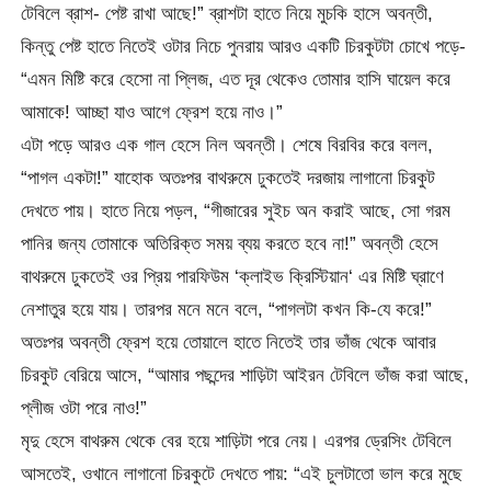
টেবিলে ব্রাশ- পেষ্ট রাখা আছে!” ব্রাশটা হাতে নিয়ে মুচকি হাসে অবন্তী,
কিন্তু পেষ্ট হাতে নিতেই ওটার নিচে পুনরায় আরও একটি চিরকুটটা চোখে পড়ে-
“এমন মিষ্টি করে হেসো না প্লিজ, এত দূর থেকেও তোমার হাসি ঘায়েল করে
আমাকে! আচ্ছা যাও আগে ফ্রেশ হয়ে নাও।”
এটা পড়ে আরও এক গাল হেসে নিল অবন্তী। শেষে বিরবির করে বলল,
“পাগল একটা!” যাহোক অতঃপর বাথরুমে ঢুকতেই দরজায় লাগানো চিরকুট
দেখতে পায়। হাতে নিয়ে পড়ল, “গীজারের সুইচ অন করাই আছে, সো গরম
পানির জন্য তোমাকে অতিরিক্ত সময় ব্যয় করতে হবে না!” অবন্তী হেসে
বাথরুমে ঢুকতেই ওর প্রিয় পারফিউম ‘ক্লাইভ ক্রিস্টিয়ান‘ এর মিষ্টি ঘ্রাণে
নেশাতুর হয়ে যায়। তারপর মনে মনে বলে, “পাগলটা কখন কি-যে করে!”
অতঃপর অবন্তী ফ্রেশ হয়ে তোয়ালে হাতে নিতেই তার ভাঁজ থেকে আবার
চিরকুট বেরিয়ে আসে, “আমার পছন্দের শাড়িটা আইরন টেবিলে ভাঁজ করা আছে,
প্লীজ ওটা পরে নাও!”
মৃদু হেসে বাথরুম থেকে বের হয়ে শাড়িটা পরে নেয়। এরপর ড্রেসিং টেবিলে
আসতেই, ওখানে লাগানো চিরকুটে দেখতে পায়: “এই চুলটাতো ভাল করে মুছে