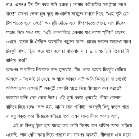
নাও, এখনও টিপ টিপ করে পানি ঝরছে। আমার কলিজাটার তো ঠান্ডা লেগে
যাবে!” তারপর ভেজা চুল মুছে টাওয়ালটা স্ট্যান্ডে রাখতে গিয়ে, “এই তুমি তো
টিপ পড়তে ভুলে গেছ!” অবন্তী দৌড়ে এসে টিপ পড়তে গেলে, লাল টিপের
পাতার নিচে লেখা পায়, “এই বেলকনিতে একবার যাও নাগো প্লীজ” তারপর
ওখানে যেতেই টি-টেবিলে অবন্তীর পছন্দের আদা- চায়ের সমস্ত ব্যবস্থা সাথে
চিরকুট রাখা, “ঠান্ডা হয়ে যাবে বলে চা বানালাম না। দু, চামচ চিনি দিয়ে চা টা
বানিয়ে নাও!”
অতঃপর চা বানিয়ে প্রিচসহ কাপ তুলতেই, নিচ থেকে আবার চিরকুট বেরিয়ে
আসলো:- “একাই চা খেবে, আমাকে ডাকবে না? আমি কিন্তু চা না খেয়েই
অফিসে চলে এসেছি!” অবন্তী ফোনটা হাতে নিয়ে নীলয়কে কল করতেই
দরজাতে কলিং বেল বেজে উঠে। ওই ছুটে দরজা খুলতেই, নীয়ল গোলাপ
বাড়িয়ে দিয়ে বলেঃ “লাভ ইউ, আমার জান পাখিটা!” অবন্তী কিছু বলতে পারে
না শুধু শক্ত করে নীলয়কে জড়িয়ে ধরে! এমন সময় নীলয় আবার বলে,
— এই চা কিন্তু ঠান্ডা হয়ে যাচ্ছে আর আমি মিথ্যে বলে অফিস থেকে বেড়িয়ে
এসেছি, তাই বেশি সময় দিতে পারবো না! তারপর অবন্তী, নীলয়কে এক হাতে