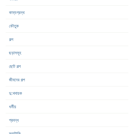
কাব্যগ্রন্থ
কৌতুক
গল্প
ছড়াসমূহ
ছোট গল্প
জীবনের গল্প
দু:খদায়ক
ধর্মীয়
প্রবন্ধ
ফ্যান্টাসি