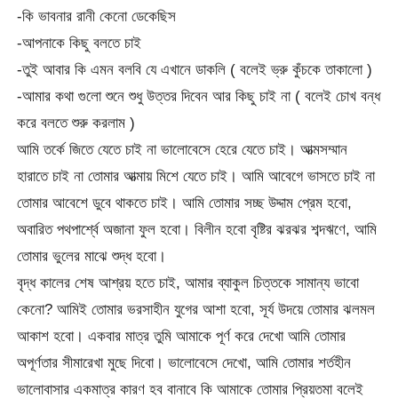
-কি ভাবনার রানী কেনো ডেকেছিস
-আপনাকে কিছু বলতে চাই
-তুই আবার কি এমন বলবি যে এখানে ডাকলি ( বলেই ভ্রু কুঁচকে তাকালো )
-আমার কথা গুলো শুনে শুধু উত্তর দিবেন আর কিছু চাই না ( বলেই চোখ বন্ধ
করে বলতে শুরু করলাম )
আমি তর্কে জিতে যেতে চাই না ভালোবেসে হেরে যেতে চাই। আত্মসম্মান
হারাতে চাই না তোমার আত্মায় মিশে যেতে চাই। আমি আবেগে ভাসতে চাই না
তোমার আবেশে ডুবে থাকতে চাই। আমি তোমার সচ্ছ উদ্দাম প্রেম হবো,
অবারিত পথপার্শ্বে অজানা ফুল হবো। বিলীন হবো বৃষ্টির ঝরঝর শব্দঋণে, আমি
তোমার ভুলের মাঝে শুদ্ধ হবো।
বৃদ্ধ কালের শেষ আশ্রয় হতে চাই, আমার ব্যাকুল চিত্তকে সামান্য ভাবো
কেনো? আমিই তোমার ভরসাহীন যুগের আশা হবো, সূর্য উদয়ে তোমার ঝলমল
আকাশ হবো। একবার মাত্র তুমি আমাকে পূর্ণ করে দেখো আমি তোমার
অপূর্ণতার সীমারেখা মুছে দিবো। ভালোবেসে দেখো, আমি তোমার শর্তহীন
ভালোবাসার একমাত্র কারণ হব বানাবে কি আমাকে তোমার প্রিয়তমা
বলেই