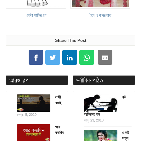
একটা শাড়ির গল্প
টমে ‘র বাসর রাত
Share This Post
আরও গল্প
সর্বাধিক পঠিত
লক্ষ্মী
বউ
বলছি
অফিসের বস
ফেব্রু. 5, 2020
জানু. 23, 2018
আর
কতদিন
একটি
সত্য