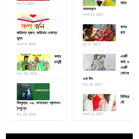
ঘটনা
জানু. 5, 2020
অবলম্বনে
আগস্ট 12, 2017
বাসর
রাত
জয়িতার সৃজন; জয়িতার একান্ত
ভুবন
আগস্ট 9, 2020
জুন 17, 2017
কথার
একটি
চাতুরী
ভাই ও
একটি
বোনের
ডিসে. 25, 2018
এক দিন
নভে. 19, 2017
সিনিয়র
বৌ
বিষকুম্ভ: ০৬. অসাধারণ প্রসাধন-
নৈপুণ্যে
আগস্ট 11, 2017
জানু. 23, 2020