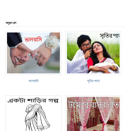
অনুরূপ গল্প
ভালবাসি
সৃতির পাতা