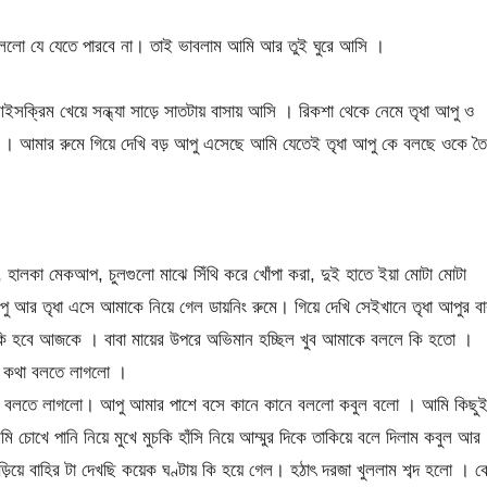
লো যে যেতে পারবে না। তাই ভাবলাম আমি আর তুই ঘুরে আসি ।
ক্রিম খেয়ে সন্ধ্যা সাড়ে সাতটায় বাসায় আসি । রিকশা থেকে নেমে তৃধা আপু ও
 । আমার রুমে গিয়ে দেখি বড় আপু এসেছে আমি যেতেই তৃধা আপু কে বলছে ওকে তৈ
ি, হালকা মেকআপ, চুলগুলো মাঝে সিঁথি করে খোঁপা করা, দুই হাতে ইয়া মোটা মোটা
আর তৃধা এসে আমাকে নিয়ে গেল ডায়নিং রুমে। গিয়ে দেখি সেইখানে তৃধা আপুর বা
ি হবে আজকে । বাবা মায়ের উপরে অভিমান হচ্ছিল খুব আমাকে বললে কি হতো ।
ে কথা বলতে লাগলো ।
 বলতে লাগলো। আপু আমার পাশে বসে কানে কানে বললো কবুল বলো । আমি কিছু
ে পানি নিয়ে মুখে মুচকি হাঁসি নিয়ে আম্মুর দিকে তাকিয়ে বলে দিলাম কবুল আর
়িয়ে বাহির টা দেখছি কয়েক ঘণ্টায় কি হয়ে গেল। হঠাৎ দরজা খুললাম শব্দ হলো । 