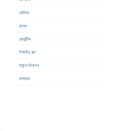
ভৌতিক
রহস্য
রোমান্টিক
শিক্ষনীয় গল্প
সাইন্স-ফিকশন
হাস্যরস