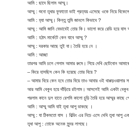
আমি : ছাদে ছিলাম আম্মু।
আম্মু : শুনো তৃধার ফুফাতো ভাই প্রত্যয় এসেছে ওকে নিয়ে বিকেলে
আমি : হ্যা আম্মু। কিন্তু তুমি জানলে কিভাবে ?
আম্মু : আমি জানি যেভাবেই তোর কি। ভালো করে রেডি হয়ে যাস 
আমি : হঠাৎ মার্কেটে কেন যাবে আম্মু ?
আম্মু : দরকার আছে তুই যা। তৈরি হয়ে নে ।
আমি : আচ্ছা
তারপর আমি চলে গেলাম আমার রুমে। গিয়ে দেখি ছোটবোন আমাকে দ
– কিরে হাসছিস কেন কি হয়েছে তোর বিয়ে ?
– আমার বিয়ে কেন হবে তোর বিয়ে তাও আবার ওই থাপ্পড়ওয়ালার
আর আমি বেকুব হয়ে দাঁড়িয়ে রইলাম। আসলেই আমি একটা বেকুব
পরলাম কানে দুল হাতে রেশমি কালো চুড়ি তৈরি হয়ে আম্মুর কাছে 
আমি : আম্মু আমি যাই তৃধা আপু ডাকছে ।
আম্মু : যা ঠিকমতো যাস । বিল্ডিং এর নিচে এসে দেখি তৃধা আপু এক
তৃধা আপু : তোকে অনেক সুন্দর লাগছে।