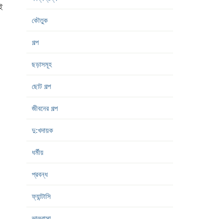
ই
কৌতুক
গল্প
ছড়াসমূহ
ছোট গল্প
জীবনের গল্প
দু:খদায়ক
ধর্মীয়
প্রবন্ধ
ফ্যান্টাসি
ভালবাসা