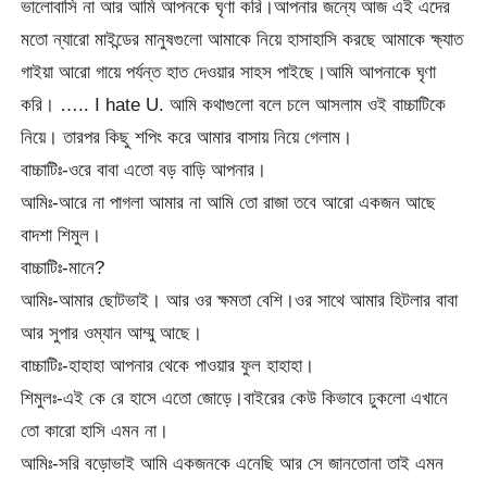
ভালোবাসি না আর আমি আপনকে ঘৃণা করি।আপনার জন্যে আজ এই এদের
মতো ন্যারো মাইন্ডের মানুষগুলো আমাকে নিয়ে হাসাহাসি করছে আমাকে ক্ষ্যাত
গাইয়া আরো গায়ে পর্যন্ত হাত দেওয়ার সাহস পাইছে।আমি আপনাকে ঘৃণা
করি। ….. I hate U. আমি কথাগুলো বলে চলে আসলাম ওই বাচ্চাটিকে
নিয়ে। তারপর কিছু শপিং করে আমার বাসায় নিয়ে গেলাম।
বাচ্চাটিঃ-ওরে বাবা এতো বড় বাড়ি আপনার।
আমিঃ-আরে না পাগলা আমার না আমি তো রাজা তবে আরো একজন আছে
বাদশা শিমুল।
বাচ্চাটিঃ-মানে?
আমিঃ-আমার ছোটভাই। আর ওর ক্ষমতা বেশি।ওর সাথে আমার হিটলার বাবা
আর সুপার ওম্যান আম্মু আছে।
বাচ্চাটিঃ-হাহাহা আপনার থেকে পাওয়ার ফুল হাহাহা।
শিমুলঃ-এই কে রে হাসে এতো জোড়ে।বাইরের কেউ কিভাবে ঢুকলো এখানে
তো কারো হাসি এমন না।
আমিঃ-সরি বড়োভাই আমি একজনকে এনেছি আর সে জানতোনা তাই এমন