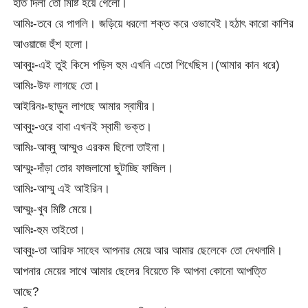
হাত দিলা তো মিষ্টি হয়ে গেলো।
আমিঃ-তবে রে পাগলি। জড়িয়ে ধরলো শক্ত করে ওভাবেই।হঠাৎ কারো কাশির
আওয়াজে হুঁশ হলো।
আব্বুঃ-এই তুই কিসে পড়িস হুম এখনি এতো শিখেছিস।(আমার কান ধরে)
আমিঃ-উফ লাগছে তো।
আইরিনঃ-ছাড়ুন লাগছে আমার স্বামীর।
আব্বুঃ-ওরে বাবা এখনই স্বামী ভক্ত।
আমিঃ-আব্বু আম্মুও এরকম ছিলো তাইনা।
আম্মুঃ-দাঁড়া তোর ফাজলামো ছুটাচ্ছি ফাজিল।
আমিঃ-আম্মু এই আইরিন।
আম্মুঃ-খুব মিষ্টি মেয়ে।
আমিঃ-হুম তাইতো।
আব্বুঃ-তা আরিফ সাহেব আপনার মেয়ে আর আমার ছেলেকে তো দেখলামি।
আপনার মেয়ের সাথে আমার ছেলের বিয়েতে কি আপনা কোনো আপত্তি
আছে?