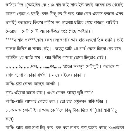
জানিয়ে দিল।(আইরিন কে ১৭৯ বার আই লাভ ইউ বলছি অনেক চড় খেয়েছি
অনেক থ্রেড ও শুনছি কোন কিছু হয় নি তবে আজ কেন এরকম করলো এসব
ভাবছি) কলেজের ভিতরে বাহিরে সব জায়গায় ছরিয়ে গেছে রাজকে আইরিন
মেরেছে। মোটা মোটি অনেক উপরে ওঠে গেছে আইরিন।
****২ মাস পর***কোন রকম চলতে পারি আর হাত এখনো ঠিক হয়নি। তাই
কলেজ জিনিস টা মাথায় নেই। যেহেতু আমি ১ম বর্ষে তেমন চিন্তা নেয় তবে
আইরিন ২য় বর্ষের পরে। আর ডিগ্রি কলেজ তেমন চিন্তাও নেই।
,,,,,,,,,১,,,,,,,মাস,,,,„„„„পর„„„„ হাতের অবস্থা মোটামুটি। কলেজে পা
রাখলাম, পা না চাকা রাখছি । মানে বাইকের চাকা ।
আমিঃ-চাচা কেমন আছেন আপনি ।
চাচাঃ-এইতো ভালো রাজ। এখন কেমন আছো তুমি বাবা?
আমিঃ-আছি আপনার দোয়ায় ভাল। তো চাচা ব্যেনসন নাকি স্টার ।
চাচাঃ-আজ কোনটাই না আজ কে দিলে কিছু টাকা দিতে যদি(চাচা মাথা নিচু
করে)
আমিঃ-আরে চাচা মাথা নিচু করে কেন কত লাগবে চাচা,আমার কাছে ১৯৬৪টাকা