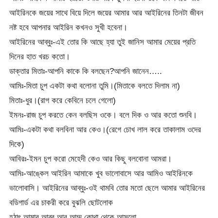
আইরিনকে জয়ের সাথে বিয়ে দিলে জয়ের আমার আর আইরিনের তিনটা জীবন
নষ্ট হবে আপনার আইরিন কখনও সুখী হবেনা।
আইরিনের আব্বুঃ-এই তোর কি আছে হ্যা তুই জানিস আমার মেয়ের প্রতি
দিনের হাত খরচ কতো।
ডাক্তার মিতাঃ-আপনি কাকে কি বলছেন?আপনি জানেন…..
আমিঃ-মিতা চুপ একটা কথা বলোনা তুমি।(মিতাকে বলতে দিলাম না)
মিতাঃ-ধুর।(রাগ করে কেবিনে চলে গেলো)
ইমনঃ-রাজ চুপ করতে কেন বলছিস ওকে। বলে দিক ও আর কতো শুনবি।
আমিঃ-একটা কথা বলবিনা আর কেও।(রেগে চোখ লাল করে তাকালাম ওদের
দিকে)
আবিরঃ-ইমন চুপ করো মেহেদী কেও আর কিছু বলবোনা আমরা।
আমিঃ-আঙ্কেল আইরিন আমাকে খুব ভালোবাসে আর আমিও আইরিনকে
ভালোবাসি। আইরিনের আব্বুঃ-ওই থামবি তোর মতো ছেলে আমার আইরিনের
বডিগার্ড এর চাকরী করে বুঝলি ছোটলোক
হঠাৎ আমার আব্বু আর আম্মু কোথা থেকে আসলো….