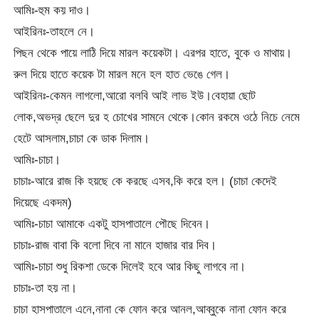
আমিঃ-হুম কয় দাও।
আইরিনঃ-তাহলে নে।
পিছন থেকে পায়ে লাঠি দিয়ে মারল কয়েকটা। এরপর হাতে, বুকে ও মাথায়।
রুল দিয়ে হাতে কয়েক টা মারল মনে হল হাত ভেঙে গেল।
আইরিনঃ-কেমন লাগলো,আরো বলবি আই লাভ ইউ।বেহায়া ছোট
লোক,অভদ্র ছেলে দুর হ চোখের সামনে থেকে।কোন রকমে ওঠে নিচে নেমে
হেটে আসলাম,চাচা কে ডাক দিলাম।
আমিঃ-চাচা।
চাচাঃ-আরে রাজ কি হয়ছে কে করছে এসব,কি করে হল। (চাচা কেদেই
দিয়েছে একদম)
আমিঃ-চাচা আমাকে একটু হাসপাতালে পৌছে দিবেন।
চাচাঃ-রাজ বাবা কি বলো দিবে না মানে হাজার বার দিব।
আমিঃ-চাচা শুধু রিকশা ডেকে দিলেই হবে আর কিছু লাগবে না।
চাচাঃ-তা হয় না।
চাচা হাসপাতালে এনে,নানা কে ফোন করে আনল,আব্বুকে নানা ফোন করে