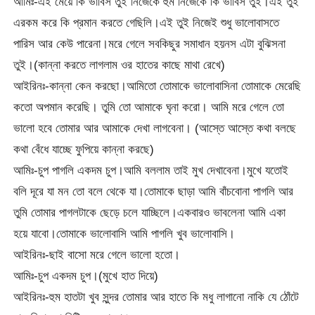
আমিঃ-এই মেয়ে কি ভাবিস তুই নিজেকে হুম নিজেকে কি ভাবিস তুই।এই তুই
এরকম করে কি প্রমান করতে গেছিলি।এই তুই নিজেই শুধু ভালোবাসতে
পারিস আর কেউ পারেনা।মরে গেলে সবকিছুর সমাধান হয়নস এটা বুঝিসনা
তুই।(কান্না করতে লাগলাম ওর হাতের কাছে মাথা রেখে)
আইরিনঃ-কান্না কেন করছো।আমিতো তোমাকে ভালোবাসিনা তোমাকে মেরেছি
কতো অপমান করেছি। তুমি তো আমাকে ঘৃনা করো। আমি মরে গেলে তো
ভালো হবে তোমার আর আমাকে দেখা লাগবেনা। (আস্তে আস্তে কথা বলছে
কথা বেঁধে যাচ্ছে ফুপিয়ে কান্না করছে)
আমিঃ-চুপ পাগলি একদম চুপ।আমি বললাম তাই মুখ দেখাবেনা।মুখে যতোই
বলি দূরে যা মন তো বলে থেকে যা।তোমাকে ছাড়া আমি বাঁচবোনা পাগলি আর
তুমি তোমার পাগলটাকে ছেড়ে চলে যাচ্ছিলে।একবারও ভাবলেনা আমি একা
হয়ে যাবো।তোমাকে ভালোবাসি আমি পাগলি খুব ভালোবাসি।
আইরিনঃ-ছাই বাসো মরে গেলে ভালো হতো।
আমিঃ-চুপ একদম চুপ।(মুখে হাত দিয়ে)
আইরিনঃ-হুম হাতটা খুব সুন্দর তোমার আর হাতে কি মধু লাগানো নাকি যে ঠোঁটে