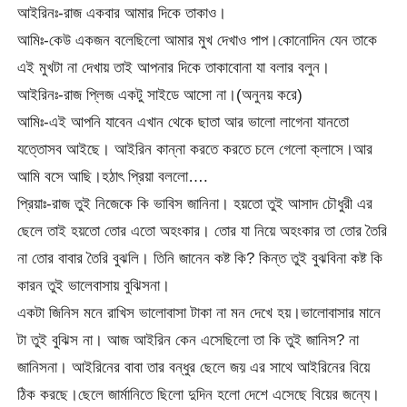
আইরিনঃ-রাজ একবার আমার দিকে তাকাও।
আমিঃ-কেউ একজন বলেছিলো আমার মুখ দেখাও পাপ।কোনোদিন যেন তাকে
এই মুখটা না দেখায় তাই আপনার দিকে তাকাবোনা যা বলার বলুন।
আইরিনঃ-রাজ প্লিজ একটু সাইডে আসো না।(অনুনয় করে)
আমিঃ-এই আপনি যাবেন এখান থেকে ছাতা আর ভালো লাগেনা যানতো
যত্তোসব আইছে। আইরিন কান্না করতে করতে চলে গেলো ক্লাসে।আর
আমি বসে আছি।হঠাৎ প্রিয়া বললো….
প্রিয়াঃ-রাজ তুই নিজেকে কি ভাবিস জানিনা। হয়তো তুই আসাদ চৌধুরী এর
ছেলে তাই হয়তো তোর এতো অহংকার। তোর যা নিয়ে অহংকার তা তোর তৈরি
না তোর বাবার তৈরি বুঝলি। তিনি জানেন কষ্ট কি? কিন্ত তুই বুঝবিনা কষ্ট কি
কারন তুই ভালেবাসায় বুঝিসনা।
একটা জিনিস মনে রাখিস ভালোবাসা টাকা না মন দেখে হয়।ভালোবাসার মানে
টা তুই বুঝিস না। আজ আইরিন কেন এসেছিলো তা কি তুই জানিস? না
জানিসনা। আইরিনের বাবা তার বন্ধুর ছেলে জয় এর সাথে আইরিনের বিয়ে
ঠিক করছে।ছেলে জার্মানিতে ছিলো দুদিন হলো দেশে এসেছে বিয়ের জন্যে।