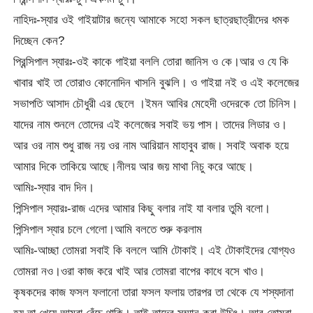
নাহিদঃ-স্যার ওই গাইয়াটার জন্যে আমাকে সহো সকল ছাত্রছাত্রীদের ধমক
দিচ্ছেন কেন?
প্রিন্সিপাল স্যারঃ-ওই কাকে গাইয়া বললি তোরা জানিস ও কে।আর ও যে কি
খাবার খাই তা তোরাও কোনোদিন খাসনি বুঝলি। ও গাইয়া নই ও এই কলেজের
সভাপতি আসাদ চৌধুরী এর ছেলে ।ইমন আবির মেহেদী ওদেরকে তো চিনিস।
যাদের নাম শুনলে তোদের এই কলেজের সবাই ভয় পাস। তাদের লিডার ও।
আর ওর নাম শুধু রাজ নয় ওর নাম আরিয়ান মাহাবুব রাজ। সবাই অবাক হয়ে
আমার দিকে তাকিয়ে আছে।নীলয় আর জয় মাথা নিচু করে আছে।
আমিঃ-স্যার বাদ দিন।
পিন্সিপাল স্যারঃ-রাজ এদের আমার কিছু বলার নাই যা বলার তুমি বলো।
পিন্সিপাল স্যার চলে গেলো।আমি বলতে শুরু করলাম
আমিঃ-আচ্ছা তোমরা সবাই কি বললে আমি টোকাই। এই টোকাইদের যোগ্যও
তোমরা নও।ওরা কাজ করে খাই আর তোমরা বাপের কাধে বসে খাও।
কৃষকদের কাজ ফসল ফলানো তারা ফসল ফলায় তারপর তা থেকে যে শস্যদানা