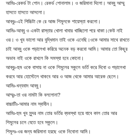
আমিঃ-রেকর্ড টা শোন। রেকর্ড শোনালাম। ও জরিমানা দিলো। আব্বু আম্মু
হাসতে হাসতে আসলো।
আব্বুঃ-এই পিচ্চিটা কে রে আজ শিমুলকে শায়েস্তা করলো।
আমিঃ-আব্বু ও একটা রাস্তার খোলা খাবার খাচ্ছিলো পরে থাকা।কেউ নাই
ওর। ও খুব ভালো আর বুদ্ধিমান তাই ওকে এনেছি।ওকে আমার সাথে রাখতে
চাই আব্বু ওকে পড়ালেখা করিয়ে অনেক বড় করবো আমি। আমার তো কিছুর
অভাব নাই ওকে রাখলে কি সমস্যা হবে কোনো।
আব্বুঃ-হুম ওকে বাসায় না ওকে শিমুলের স্কুলে ভর্তি করে দিবো ও পড়ালেখা
করবে আর হোস্টেলে থাকবে আর ও আজ থেকে আমার আরেক ছেলে।
আমিঃ-ধন্যবাদ আব্বু।
আম্মুঃ-তা ওর নামটা কি বললোনা?
বাচ্চাটিঃ-আমার নাম স্বাধীন।
আমিঃ-হুম খুব সুন্দর নাম তোর ভর্তির ব্যবস্থা হয়ে যাবে কাল তোর আর
শিমুলের চলে যেতে হবে স্কুলে।
শিমুলঃ-ওর জন্য জরিমানা হয়ছে ওকে নিবোনা আমি।