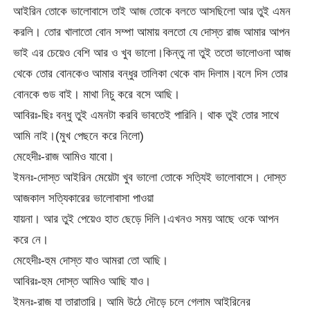
আইরিন তোকে ভালোবাসে তাই আজ তোকে বলতে আসছিলো আর তুই এমন
করলি। তোর খালাতো বোন সম্পা আমায় বলতো যে দোস্ত রাজ আমার আপন
ভাই এর চেয়েও বেশি আর ও খুব ভালো।কিন্তু না তুই ততো ভালোওনা আজ
থেকে তোর বোনকেও আমার বন্ধুর তালিকা থেকে বাদ দিলাম।বলে দিস তোর
বোনকে গুড বাই। মাথা নিচু করে বসে আছি।
আবিরঃ-ছিঃ বন্ধু তুই এমনটা করবি ভাবতেই পারিনি। থাক তুই তোর সাথে
আমি নাই।(মুখ পেছনে করে নিলো)
মেহেদীঃ-রাজ আমিও যাবো।
ইমনঃ-দোস্ত আইরিন মেয়েটা খুব ভালো তোকে সত্যিই ভালোবাসে। দোস্ত
আজকাল সত্যিকারের ভালোবাসা পাওয়া
যায়না। আর তুই পেয়েও হাত ছেড়ে দিলি।এখনও সময় আছে ওকে আপন
করে নে।
মেহেদীঃ-হুম দোস্ত যাও আমরা তো আছি।
আবিরঃ-হুম দোস্ত আমিও আছি যাও।
ইমনঃ-রাজ যা তারাতারি। আমি উঠে দৌড়ে চলে গেলাম আইরিনের