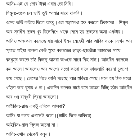
আমিঃ-এই নে তোর টাকা এবার তো নিবি।
শিমুলঃ-ওকে চল ভাই তুই আমার সাথে থাকবি।
ওদের ভর্তি করিয়ে দিলো আব্বু।ওরা পড়ালেখা শুরু করলো ঠিকমতো। শিমুল
আর স্বাধীন দুজন খুব মিলেমিশে থাকে।মনে হয় দুজনের আত্মা একটায়।
আমিও আজকাল কলেজে যায় সাথে ইমন মেহেদী আর আবির থাকে।এখন আর
ক্ষ্যাত গাইয়া বলেনা কেউ পুরো কলেজের ছাত্র-ছাত্রীরা আমাদের সাথে
বন্ধুত্ব করতে চাই কিন্তু আমরা কাওকে সাথে নিই নাই। আইরিন কলেজে
কম আসে।আসলেও আর আগের মতো কারো সাথে ফাজলামি করেনা চুপচাপ
হয়ে গেছে। চোখের নিচে কালি পরেছে আর শুকিয়ে গেছে।মনে হয় ঠিক মতো
খাইনা আর ঘুমায় ও না। একদিন কলেজ মাঠে বসে আড্ডা দিচ্ছি হঠাৎ আইরিন
আর ওর বান্ধবী প্রিয়া আসলো।
আইরিনঃ-রাজ একটু এদিকে আসবা?
আমিঃ-যা বলার এখানেই বলো।(মাটির দিকে তাকিয়ে)
আইরিনঃ-রাজ প্লিজ আসো না।
আমিঃ-ওখান থেকেই বলুন।