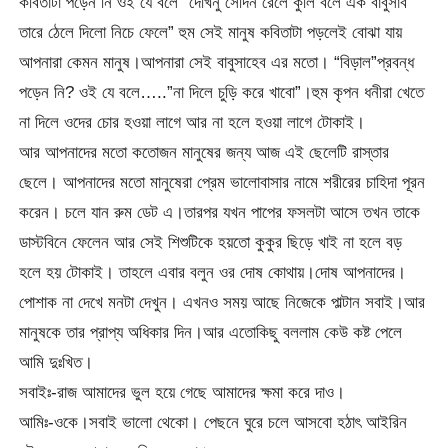
কবিতাটা পড়েন নি ওই যে বলে “দেখিনু সেদিন রেলে কুলি বলে এক বাবুসাব
তারে ঠেলে দিলো নিচে ফেলে” হুম সেই মানুষ কবিতাটা পড়লেই বোঝা যায়
আপনারা কেমন মানুষ।আপনারা সেই বাবুসাহেব এর মতো। “বিড়াল”প্রবন্ধ
পড়েন নি? ওই যে বলে…..”না দিলে চুড়ি করে খাবো”।হুম কৃপন ধনীরা খেতে
না দিলে ওদের চোর হওয়া লাগে আর না হলে হওয়া লাগে টোকাই।
আর আপনাদের মতো কতোজন মানুষের জন্য আজ এই ছেলেটি রাস্তার
ছেলে। আপনাদের মতো মানুষেরা প্রেম ভালোবাসার নামে শরীরের চাহিদা পূরন
করেন। চলে যান রুম ডেট এ।তারপর যখন পাপের ফসলটা আসে তখন তাকে
ডাস্টবিনে ফেলেন আর সেই শিশুটিকে হয়তো কুকুর ছিড়ে খাই না হলে বড়
হলে হয় টোকাই। তাহলে এবার বলুন ওর দোষ কোথায়।দোষ আপনাদের।
পোশাক না দেখে মনটা দেখুন। এখনও সময় আছে নিজেকে পাল্টান সবাই।আর
মানুষকে তার প্রাপ্য অধিকার দিন।আর এতোকিছু বললাম কেউ কষ্ট পেলে
আমি দুঃখিত।
সবাইঃ-রাজ আমাদের ভুল হয়ে গেছে আমাদের ক্ষমা করে দাও।
আমিঃ-ওকে।সবাই ভালো থেকো। পেছনে ঘুরে চলে আসবো হঠাৎ আইরিন