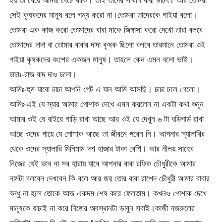
হয় তা খেয়ে আমরা বেঁচে থাকি। তাই তাদের সম্মান করা উচিৎ। আর তোমরা
সেই কৃষকদের মানুষ বলে গন্য করো না।তোমরা তাদেরকে গাইয়া বলো।
তোমরা এক কাজ করো তোমাদের বাবা মাকে জিঙ্গাসা করো দেখো তারা বলবে
তোমাদের দাদা বা তোমার বাবার দাদা কৃষক ছিলো বলবে তারমানে তোমরা ওই
গাইয়া কৃষকদের বংশের একজন মানুষ। তাহলে কেন এমন বলো ভাই।
চাচাঃ-রাজ বাদ দাও চলো।
আমিঃ-হুম যাবো চাচা আপনি গেট এ যান আমি আসছি। চাচা চলে গেলো।
আমিঃ-এই যে স্যার আমার পোশাক দেখে এমন করলেন না একটা কথা শুনুন
আমার ওই যে বাইরে গাড়ি রাখা আছে আর ওই যে দেখুন ৬ টা বডিগার্ড রাখা
আছে ওদের গায়ে যে পোশাক আছে তা জীবনে পরেন নি। আপনার স্যালারির
থেকে ওদের স্যালারি মিনিমাম দশ হাজার টাকা বেশি। আর নীলয় সাহেব
নিজের যেই ভাব না সব হারায় যাবে আপনার বাবা রফিক চৌধুরীকে আমার
নামটা বলবেন দেখবেন কি বলে আর জয় তোর বাবা রাশেদ চৌধুরী আমার বাবার
বন্ধু না হলে তোকে আজ একদম শেষ করে ফেলতাম। কখনও পোশাক দেখে
মানুষকে যাচাই না করে নিজের অবস্থানটা ভাবুন সবাই।কাজী নজরুলের