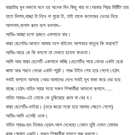
বাচ্চাটার মুখ শুকনো মনে হয় অনেক দিন কিছু খায় না।আমার প্রিয় মিষ্টিটা তার
হাতে দিলাম,বাচ্ছা টা নিবে না পুরো টা, তাই তাকে কলেজের ভেতর নিয়ে
আসলাম,ক্লাস রুমে বসে বললাম–
আমিঃ-আচ্ছা চলো দুজনে একসাথে খায়।
বাচ্চা ছেলেটাঃ-আপনে আমার লগে খাইবেন আপনারে মানুষে কি কয়বো?
আমিঃ-আরে কে কি বললো তা দেখতে হবেনা খাওতো।
আমি আর বাচ্চা ছেলেটি একসাথে খাচ্ছি।ছেলেটির গায়ে নোংরা একটা ছেরা
জামা আর পরনে নোংরা একটা প্যান্ট। লাঞ্চ টাইম শেষ হয়ে গেলো।হঠাৎ
সবাই ক্লাসে আসছে।আর আমাদের দেখে সবাই মুখ বাকা করে বের হয়ে
যাচ্ছে।হঠাৎ নাহিদ স্যার সহো সকল শিক্ষার্থীরা আসলো ক্লাসে…..
নাহিদ স্যারঃ-এই তোকে কে ঢুকিয়েছে রুমে যা বের হ।
বাচ্চা ছেলেটিঃ-ভাইয়া। (ভয়ে জড়ো সরো হয়ে আমার পেছনে গেলো)
আমিঃ-আমি এনেছি ওকে।
নাহিদ স্যারঃ-হুম নিজের ড্রেস-আপ দেখেছো।যেমন তুমি তেমন তোমার
কাজ।ক্ষ্যাত একটা। সকল শিক্ষার্থীরা হাসতে শুরু করলো।