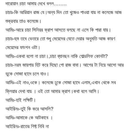
দারোয়ান চাচা আমায় দেখে বলল……..
চাচাঃ-কি আরিয়ান রাজ যে।অন্য দিন তো খুজেও পাওয়া যায় না কলেজে আজ
শুক্রবার তাও কলেজে।
আমিঃ-আরে চাচা সিনিয়র ক্রাশ আসতে বলছে না এসে কি পারা যায়।
চাচাঃ-হুম তবে ভেতরে তো শুধু মেয়েদের যেতে দেয়ার অনুমতি আজ কারণ
মেয়েদের ফাংশন ওটা।
আমিঃ-একথা বলো না চাচা।,চাচা ব্যানছন নাকি গোল্ডলিফ কোনটা?
চাচাঃ-নরম জায়গায় হিট করে দিছো গো রাজ বাবা। আগের টা নিয়ে আসো আর
ডুকে সোজা ছাদে চলে যাও।
আমিঃ-এই নাও,ওকে। কলেজে ঢুকে সোজা ছাদে এলাম,এখান থেকে সব
ক্লিয়ার দেখা যায় । ওই তো আমার ক্রাশ।কথা বলে আসি।
আমিঃ-হাই লক্ষিটি।
আইরিনঃ-তুই কি করে আসলি?
আমিঃ-আমাকে কে আটকাবে ।
আইরিনঃ-রাতের গিফ্ট নিবি না