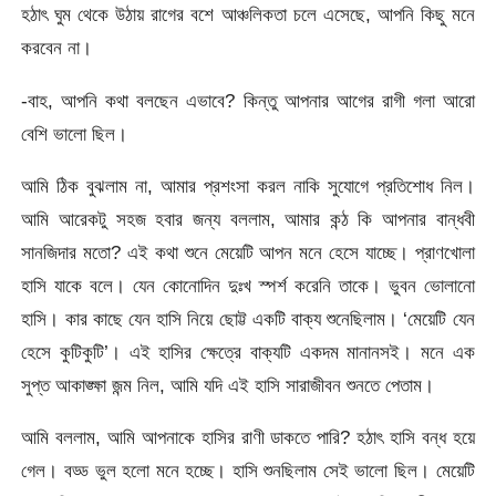
হঠাৎ ঘুম থেকে উঠায় রাগের বশে আঞ্চলিকতা চলে এসেছে, আপনি কিছু মনে
করবেন না।
-বাহ, আপনি কথা বলছেন এভাবে? কিন্তু আপনার আগের রাগী গলা আরো
বেশি ভালো ছিল।
আমি ঠিক বুঝলাম না, আমার প্রশংসা করল নাকি সুযোগে প্রতিশোধ নিল।
আমি আরেকটু সহজ হবার জন্য বললাম, আমার কন্ঠ কি আপনার বান্ধবী
সানজিদার মতো? এই কথা শুনে মেয়েটি আপন মনে হেসে যাচ্ছে। প্রাণখোলা
হাসি যাকে বলে। যেন কোনোদিন দুঃখ স্পর্শ করেনি তাকে। ভুবন ভোলানো
হাসি। কার কাছে যেন হাসি নিয়ে ছোট্ট একটি বাক্য শুনেছিলাম। ‘মেয়েটি যেন
হেসে কুটিকুটি’। এই হাসির ক্ষেত্রে বাক্যটি একদম মানানসই। মনে এক
সুপ্ত আকাঙ্ক্ষা জন্ম নিল, আমি যদি এই হাসি সারাজীবন শুনতে পেতাম।
আমি বললাম, আমি আপনাকে হাসির রাণী ডাকতে পারি? হঠাৎ হাসি বন্ধ হয়ে
গেল। বড্ড ভুল হলো মনে হচ্ছে। হাসি শুনছিলাম সেই ভালো ছিল। মেয়েটি