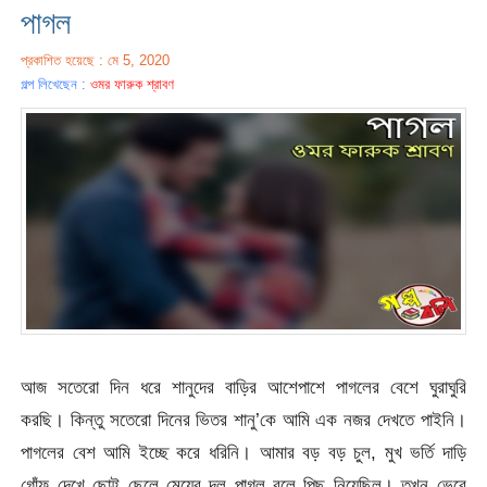
পাগল
প্রকাশিত হয়েছে : মে 5, 2020
গল্প লিখেছেন :
ওমর ফারুক শ্রাবণ
আজ সতেরো দিন ধরে শানুদের বাড়ির আশেপাশে পাগলের বেশে ঘুরাঘুরি
করছি। কিন্তু সতেরো দিনের ভিতর শানু’কে আমি এক নজর দেখতে পাইনি।
পাগলের বেশ আমি ইচ্ছে করে ধরিনি। আমার বড় বড় চুল, মুখ ভর্তি দাড়ি
গোঁফ দেখে ছোট্ট ছেলে মেয়ের দল পাগল বলে পিছু নিয়েছিল। তখন ভেবে