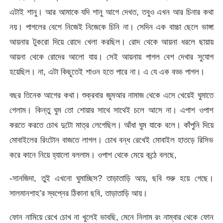
এটাই শানু। আর আমাকে যদি শানু আগে দেখত, তবুও এখন আর চিনার কথা
নয়। পাগলের বেশে নিজেই নিজেকে চিনি না। সেদিন এক বাচ্চা ছেলে ভাঙ্গা
আয়নার টুকরো দিয়ে রোদে খেলা করছিল। রোদ থেকে আয়না ধরলে ছায়ায়
আয়না থেকে রোদের আলো যায়। সেই আয়নায় পাগল বেশ দেখার সুযোগ
হয়েছিল। না, এটা কিছুতেই শাওন হতে পারে না। এ যে এক বড্ড পাগল।
বছর তিনেক আগের কথা। শুক্রবার জুমআর নামাজ থেকে এসে খেয়েই ঘুমাতে
গেলাম। কিন্তু ঘুম তো শোয়ার সাথে সাথেই চলে আসে না। এপাশ ওপাশ
করতে করতে চোখ দুটো মাত্র লেগেছিল। আঁধা ঘুম যাকে বলে। কাঁপুনি দিয়ে
মোবাইলের রিংটোন বাজতে লাগল। চোখ বন্ধ রেখেই মোবাইল হাতড়ে রিসিভ
করে কানে নিয়ে হ্যালো বললাম। ওপাশ থেকে মেয়ে কন্ঠে বলছে,
-সানজিদা, তুই এখনো ঘুমাচ্ছিস? তাড়াতাড়ি আয়, ছবি শুরু হয়ে গেছে।
সালমানশাহ’র স্বপ্নের ঠিকানা ছবি, তাড়াতাড়ি আয়।
ফোন নামিয়ে রেখে চোখ না খুলেই ভাবছি, মেনে নিলাম রং নাম্বার থেকে ফোন