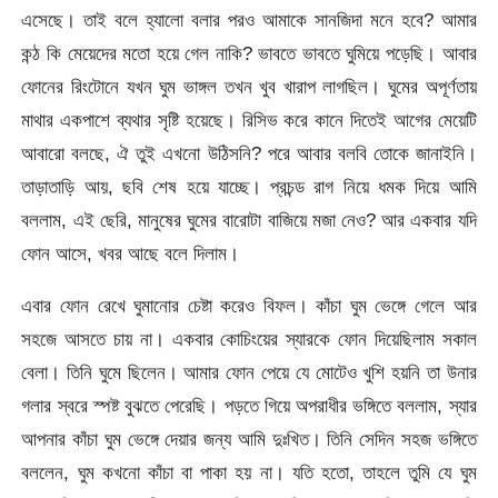
এসেছে। তাই বলে হ্যালো বলার পরও আমাকে সানজিদা মনে হবে? আমার
কন্ঠ কি মেয়েদের মতো হয়ে গেল নাকি? ভাবতে ভাবতে ঘুমিয়ে পড়েছি। আবার
ফোনের রিংটোনে যখন ঘুম ভাঙ্গল তখন খুব খারাপ লাগছিল। ঘুমের অপূর্ণতায়
মাথার একপাশে ব্যথার সৃষ্টি হয়েছে। রিসিভ করে কানে দিতেই আগের মেয়েটি
আবারো বলছে, ঐ তুই এখনো উঠিসনি? পরে আবার বলবি তোকে জানাইনি।
তাড়াতাড়ি আয়, ছবি শেষ হয়ে যাচ্ছে। প্রচন্ড রাগ নিয়ে ধমক দিয়ে আমি
বললাম, এই ছেরি, মানুষের ঘুমের বারোটা বাজিয়ে মজা নেও? আর একবার যদি
ফোন আসে, খবর আছে বলে দিলাম।
এবার ফোন রেখে ঘুমানোর চেষ্টা করেও বিফল। কাঁচা ঘুম ভেঙ্গে গেলে আর
সহজে আসতে চায় না। একবার কোচিংয়ের স্যারকে ফোন দিয়েছিলাম সকাল
বেলা। তিনি ঘুমে ছিলেন। আমার ফোন পেয়ে যে মোটেও খুশি হয়নি তা উনার
গলার স্বরে স্পষ্ট বুঝতে পেরেছি। পড়তে গিয়ে অপরাধীর ভঙ্গিতে বললাম, স্যার
আপনার কাঁচা ঘুম ভেঙ্গে দেয়ার জন্য আমি দুঃখিত। তিনি সেদিন সহজ ভঙ্গিতে
বললেন, ঘুম কখনো কাঁচা বা পাকা হয় না। যতি হতো, তাহলে তুমি যে ঘুম