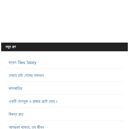
নতুন গল্প
বন্ধন Ties Story
দেখতে চাই শেষের সমাধান
কালরাত্রি
একটি ফেসবুক ও রাজার ছোট মেয়ে।
বিষন্ন রাত
আশঙ্কা থাকবে, তবু জীবন