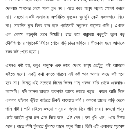
দেখলাম পাগলের বেশে থাকা মন্দ নয়। এতে করে মানুষ সন্দেহ পোষণ করবে
না। নয়তো একটি এলাকায় অপরিচিত যুবকের ঘুরাঘুরি কেউ সহজভাবে নিবে
না। সারাদিন ঘুরে ফিরে রাত হলে প্রাইমারী স্কুলের বারান্দায় থাকি। এখানে
এক কোণে খড়কুটা রেখে দিয়েছি। রাত হলে বারান্দায় খড়কুটা তুলে বড়
টেলিভিশনের প্যাকেট বিছিয়ে শোয়ে পড়ি চাদর জড়িয়ে। শীতকাল হলে আমাকে
বড্ড কষ্ট পেতে হতো।
এখনও কষ্ট হয়, তবুও শানুকে এক নজর দেখার জন্য এতটুকু কষ্ট আমাকে
সইতে হবে। একটু কথা বলতে পারলে এই কষ্ট আর আমার কাছে কষ্ট মনে
হবে না। কিন্তু এই সতেরো দিনের ভিতর শানু শ্বশুর বাড়ি থেকে একবারও
আসেনি। যদি আসত তাহলে অবশ্যই আমার নজরে পড়ত। কারণ আমি দিনে
একবার দুইবার ভূঁইয়া বাড়িতে ঠিকই যাতায়াত করি। কখনো তাদের বাড়ি থেকে
পানি খাই। পানি চাইলে কখনো শানুর মা গ্লাস দিয়ে পানি দেয়। কখনো শানুর
ছোট ভাইটা পুরো জগ এনে দিয়ে বলে, এই নেন। যত খুশি খান, খেয়ে বিদায়
হোন। রাতে বাঁশি ফুঁকতে ফুঁকতে আসে গফুর মিয়া। তিনি এই এলাকার প্রবেশ