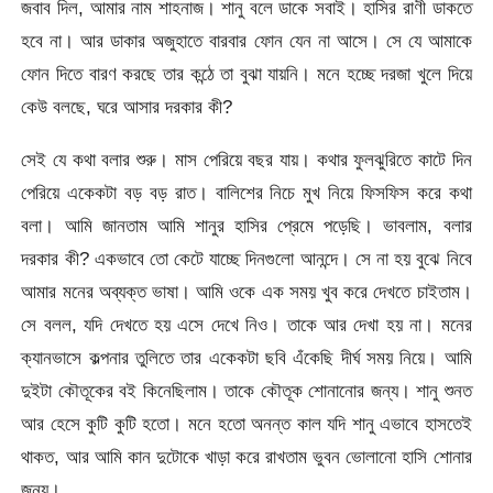
জবাব দিল, আমার নাম শাহনাজ। শানু বলে ডাকে সবাই। হাসির রাণী ডাকতে
হবে না। আর ডাকার অজুহাতে বারবার ফোন যেন না আসে। সে যে আমাকে
ফোন দিতে বারণ করছে তার কন্ঠে তা বুঝা যায়নি। মনে হচ্ছে দরজা খুলে দিয়ে
কেউ বলছে, ঘরে আসার দরকার কী?
সেই যে কথা বলার শুরু। মাস পেরিয়ে বছর যায়। কথার ফুলঝুরিতে কাটে দিন
পেরিয়ে একেকটা বড় বড় রাত। বালিশের নিচে মুখ নিয়ে ফিসফিস করে কথা
বলা। আমি জানতাম আমি শানুর হাসির প্রেমে পড়েছি। ভাবলাম, বলার
দরকার কী? একভাবে তো কেটে যাচ্ছে দিনগুলো আনন্দে। সে না হয় বুঝে নিবে
আমার মনের অব্যক্ত ভাষা। আমি ওকে এক সময় খুব করে দেখতে চাইতাম।
সে বলল, যদি দেখতে হয় এসে দেখে নিও। তাকে আর দেখা হয় না। মনের
ক্যানভাসে কল্পনার তুলিতে তার একেকটা ছবি এঁকেছি দীর্ঘ সময় নিয়ে। আমি
দুইটা কৌতূকের বই কিনেছিলাম। তাকে কৌতূক শোনানোর জন্য। শানু শুনত
আর হেসে কুটি কুটি হতো। মনে হতো অনন্ত কাল যদি শানু এভাবে হাসতেই
থাকত, আর আমি কান দুটোকে খাড়া করে রাখতাম ভুবন ভোলানো হাসি শোনার
জন্য।