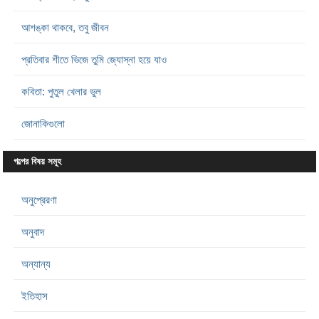
আশঙ্কা থাকবে, তবু জীবন
প্রতিবার শীতে ভিজে তুমি জ্যোস্না হয়ে যাও
কবিতা: পুতুল খেলার ভুল
জোনাকিগুলো
গল্পের বিষয় সমূহ
অনুপ্রেরণা
অনুবাদ
অন্যান্য
ইতিহাস