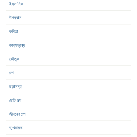
ইসলামিক
উপন্যাস
কবিতা
কাব্যগ্রন্থ
কৌতুক
গল্প
ছড়াসমূহ
ছোট গল্প
জীবনের গল্প
দু:খদায়ক