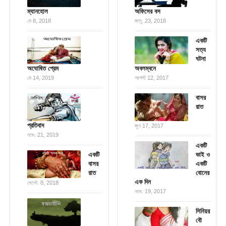
ম্যানহোল
অফিসের বস
মে 8, 2018
জানু. 23, 2018
একটি
সত্য
ঘটনা
অঘোষিত প্রেম
অবলম্বনে
মে 14, 2019
আগস্ট 12, 2017
বাসর
রাত
প্রতিবাদ
জুন 17, 2017
নভে. 21, 2019
একটি
একটি
ভাই ও
বাসর
একটি
রাত
বোনের
এক দিন
সেপ্টে. 8, 2018
নভে. 19, 2017
সিনিয়র
বৌ