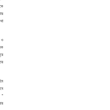
েকে
ার
থা
র ও
নেক
ূরে
তির
হিম
াবে
 ”
 আর