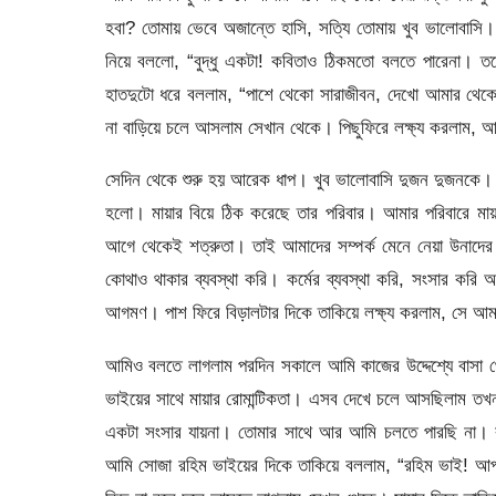
হবা? তোমায় ভেবে অজান্তে হাসি, সত্যি তোমায় খুব ভালোবাসি
নিয়ে বললো, “বুদ্ধু একটা! কবিতাও ঠিকমতো বলতে পারেনা। 
হাতদুটো ধরে বললাম, “পাশে থেকো সারাজীবন, দেখো আমার থে
না বাড়িয়ে চলে আসলাম সেখান থেকে। পিছুফিরে লক্ষ্য করলাম, 
সেদিন থেকে শুরু হয় আরেক ধাপ। খুব ভালোবাসি দুজন দুজনকে।
হলো। মায়ার বিয়ে ঠিক করেছে তার পরিবার। আমার পরিবারে মায়
আগে থেকেই শত্রুতা। তাই আমাদের সম্পর্ক মেনে নেয়া উনাদের 
কোথাও থাকার ব্যবস্থা করি। কর্মের ব্যবস্থা করি, সংসার কর
আগমণ। পাশ ফিরে বিড়ালটার দিকে তাকিয়ে লক্ষ্য করলাম, সে আম
আমিও বলতে লাগলাম পরদিন সকালে আমি কাজের উদ্দেশ্যে বাসা থে
ভাইয়ের সাথে মায়ার রোমান্টিকতা। এসব দেখে চলে আসছিলাম তখন
একটা সংসার যায়না। তোমার সাথে আর আমি চলতে পারছি না। র
আমি সোজা রহিম ভাইয়ের দিকে তাকিয়ে বললাম, “রহিম ভাই! আপনি