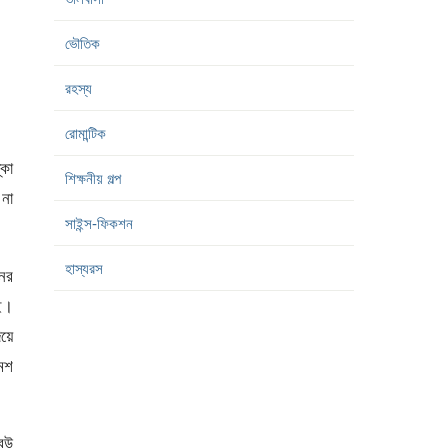
ভৌতিক
রহস্য
রোমান্টিক
্কা
শিক্ষনীয় গল্প
না
সাইন্স-ফিকশন
হাস্যরস
নের
েই।
িয়ে
মশ
 বউ