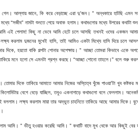
েল। আল্লায় জানে, কি করে বেড়াচ্ছে এরা দু’জন। ” অন্ধকারে হাটছি এমন স
 মধ্যে “সজীব” নামটা শুনতে পেয়ে অবাক হলাম। কথাগুলোর মধ্যে উপরের কথাটা শু
 আমি এই পেলাম! কিছু না ভেবে আমি হেটে চলে আসছি তখনই ওদের একজন আমা
্ষ্য করলাম দুজনের মুখেই হাসি, তাই আমিও একটা মিথ্যে হাসি দিয়ে চলে আসল
র দিকে, হয়তো বাকি গল্পটা শোনার অপেক্ষায়। ” আচ্ছা তোমরা কিভাবে একে অপ
 তাকিয়ে মনে হলো সে এমনটা প্রশ্ন করছে। “আচ্ছা শোনো তাহলে।” বলে শুরু কর
তোমার দিকে তাকিয়ে আমাতে আমার নিজের অস্তিত্ব খুঁজে পাওয়া’টা খুব কষ্টকর 
র কিলোমিটার বেগে বেড়ে যাচ্ছিল, তবুও একনাগাড়ে কথাগুলো বলে ফেললাম। অনেক
 বললাম। লক্ষ্য করলাম মায়া তার অদ্ভুত চাহনিতে তাকিয়ে আছে আমার দিকে। বু
ি।
ালাম আমি। ” ভীতু হওয়ার করেছি আমি। ” কথাটি বাদে মুখ থেকে আর কিছুই বের