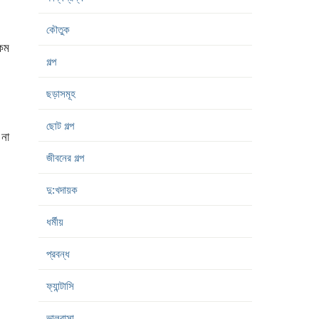
কৌতুক
কম
গল্প
ছড়াসমূহ
ছোট গল্প
 না
জীবনের গল্প
দু:খদায়ক
ধর্মীয়
প্রবন্ধ
ফ্যান্টাসি
ভালবাসা