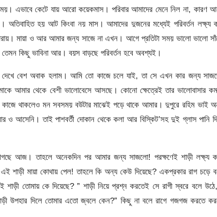
সবসময়। এভাবে কেটে যায় আরো কয়েকমাস। পরিবার আমাদের মেনে নিল না, কারণ আ
রণ। অতিবাহিত হয় আট কিংবা নয় মাস। আমাদের দুজনের মধ্যেই পরিবর্তন লক্ষ্য 
রায়। মায়া ও আর আমার জন্য সাজে না এখন। আগে প্রতিটা সময় ভালো ভালো সাঁ
তেমন কিছু ভাবিনা আর। বয়স বাড়ছে পরিবর্তন হবে অবশ্যই।
তে দেখে বেশ অবাক হলাম। আমি তো কাজে চলে যাই, তা সে এখন কার জন্য সাজছ
া আমাকে আমার থেকে বেশী ভালোবেসে আসছে। কোনো ক্ষেত্রেই তার ভালোবাসার কম
িন কাজে থাকলেও মন সবসময় বউটার মাঝেই পড়ে থাকে আমার। দুপুরে রহিম ভাই অন
াবার ও আসেনি। তাই পাশবর্তী দোকান থেকে কলা আর বিস্কিট’সহ দুই গ্লাস পানি দ
র লাগছে আজ। তাহলে অনেকদিন পর আমার জন্য সাজলো! পরক্ষণেই শাড়ী লক্ষ্য ক
এই শাড়ী মায়া কোথায় পেল! তাহলে কি অন্য কেউ দিয়েছে? একপ্রকার রাগ চড়ে ব
 শাড়ী তোমায় কে দিয়েছে? ” শাড়ী নিয়ে প্রশ্ন করতেই সে রাগী স্বরে বলে উঠে
াড়ী উপহার দিলে তোমার এতো জ্বলে কেন?” কিছু না বলে রাগে গজগজ করতে কর