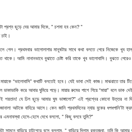
টো প্রশ্ন ছুড়ে দেয় আমার দিকে, ” চশমা হব কেন? ”
ে চাই।
ে চলে গেল। প্রথমবার ভালোলাগার মানুষটার সাথে কথা বলতে পেরে নিজেকে খুব হাল
থাকে। আমি নানানভাবে বুঝাতে চেষ্টা করি তাকে খুব ভালোবাসি। বুঝতে পেরেও 
জ মায়াকে “ভালোবাসি” কথাটি বলতেই হবে। যেই ভাবা সেই কাজ। মাঝরাতে তার টি
লে ডাকাডাকি করে আবার ঘুমিয়ে পড়ে। মায়ার রুমের পাশে গিয়ে “মায়া” বলে ডাক দ
ই শয়তান! যে ঢিল ছুড়ে আমার ঘুম ভাঙ্গালো?” এই প্রশ্নের কোনো উত্তর না দ
ানালা আটকে বাহিরে আসে। কেন জানি প্রথমদিনের ন্যায় বুকের ধপধপানি’টা ক্র
এমনাবস্থা হেসে-হেসে দেখে বললো, ” কিছু বলবে তুমি?”
া সামনে বাড়িয়ে হাটুগেড়ে বসে বললাম, ” বাড়িয়ে দিলাম রক্তজবা, তুমি কি আমার