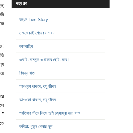
নতুন গল্প
ছে
করি
বন্ধন Ties Story
জে
দেখতে চাই শেষের সমাধান
ে!
কালরাত্রি
তি
একটি ফেসবুক ও রাজার ছোট মেয়ে।
্য
িয়ে
বিষন্ন রাত
আশঙ্কা থাকবে, তবু জীবন
রে
আশঙ্কা থাকবে, তবু জীবন
সে
প্রতিবার শীতে ভিজে তুমি জ্যোস্না হয়ে যাও
, ”
তে
কবিতা: পুতুল খেলার ভুল