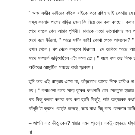
” আজ সজীব ভাইয়ের বউকে বাইকে করে রহিম ভাই কোথায় যেন গ
লক্ষ্য করলাম পাশের বাড়ির দুজন কি নিয়ে যেন কথা বলছে। কথার
পেয়ে থমকে গেল আমার পৃথিবী। মায়াকে এতো ভালোবাসার ফল
দেখে বলে উঠলো, ” আরে সজীব ভাই! কোথা থেকে আসলেন? ” লক
ওখান থেকে। গল্প থেকে বাস্তবে ফিরলাম। সে তাকিয়ে আছে আমা
সাথে সম্পর্কে জড়িয়েছিলে এটা বলো তো। ” পাশে বসা তার দিকে
অতীতের রোমান্টিক সময়ের বার্তা প্রকাশ।
তুমি আর এই রাস্তায় এসো না, আঁড়চোখে আমার দিকে তাকিও না। 
হয়। ” কথাগুলো বলার সময় বুকের ধপধপানি যেন সেকেন্ডে হাজা
ধরে কিছু বলবো বলবো করে বলা হয়নি কিছুই, তাই অন্যরকম কথাই
কাঁপুনি’টা ক্রমশ বেড়েই চলেছে, ভয়ে মাথা নিচু করে ফেললাম আম
– আপনি এত ভীতু কেন? মায়ার এমন প্রশ্নে একটু নড়েচড়ে দাঁড়
না।