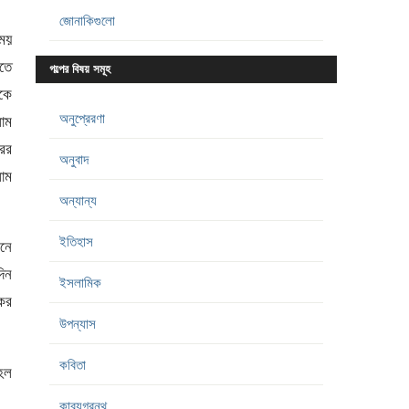
জোনাকিগুলো
ময়
নতে
গল্পের বিষয় সমূহ
কে
অনুপ্রেরণা
াম
রের
অনুবাদ
লাম
অন্যান্য
ইতিহাস
মনে
দিন
ইসলামিক
কের
উপন্যাস
কবিতা
 হল
কাব্যগ্রন্থ