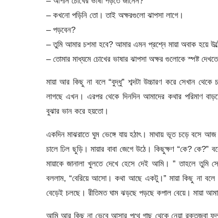
– আপনি চোখের ভাষা পড়তে জানেন?
– কখনো পড়িনি তো। তাই অক্ষরগুলো ঝাপসা লাগে।
– পড়বেন?
– তুমি আমার চশমা হবে? আমার এমন প্রশ্নে মায়া অবাক হয়ে উল্
– তোমার মাধ্যমে চোখের ভাষার ঝাপসা অক্ষর গুলোকে স্পষ্ট দেখত
মায়া আর কিছু না বলে “বুদ্ধু” শব্দটা উচ্চারণ করে সেখান থেক
লাগছে এখন। এরপর থেকে দিনদিন আমাদের কথার পরিমাণ বাড়তে 
বুঝার ভান করে হয়তো।
একদিন মাঝরাতে ঘুম ভেঙ্গে যায় হঠাৎ। মাথায় ভূত চড়ে বসে আ
চালে ঢিল ছুড়ি। মায়ার বাবা জেগে উঠে। কিছুক্ষণ “কে? কে?” ব
মায়াকে জানালা খুলতে দেখে হেসে দেই আমি। ” তাহলে তুমি সে
বললাম, “বেরিয়ে আসো। কথা আছে একটু।” মায়া কিছু না বলে জ
বেড়েই চলছে। রীতিমত ঘাম ঝড়ছে পড়ছে কপাল বেয়ে। মায়া আমার 
আমি আর কিছু না ভেবে আসার পথে গাছ থেকে নেয়া রক্তজবা ফুলট