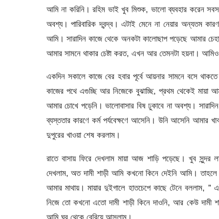
আমি না করিনি। রহিম ভাই খুব মিশুক, ভালো ব্যবহার করেন 
অবশ্য। পারিবারিক দ্বন্দ্ব। এটাই মেনে না নেয়ার অন্যতম কা
আমি। সারাদিন কাজে থেকে অনকটা কালোছাপ পড়েছে আমার চেহা
আমার সামনে থাকার চেষ্টা করত, এখন আর তেমনটা হয়না। আমিও 
একদিন সকালে কাজে বের হবার পূর্বে আয়নার সামনে বসে থাক
কাজের পথে এগুচ্ছি আর নিজেকে বুঝাচ্ছি, প্রথম থেকেই মায়
আমার চোখে পড়েনি। ভালোবাসার বিষ ঢুকাবে না অবশ্য। সারাদ
ব্যস্ততার কারণে কর্ম পর্যবেক্ষণে আসেনি। উনি আসেনি আমার খ
দুপুরের খাওয়া শেষ করলাম।
রাতে বাসায় ফিরে দেখলাম মায়া আজ শাড়ি পড়েছে। খুব সুন্দ
দেখলাম, অত দামী শাড়ী আমি কখনো কিনে দেইনি আমি। তাহলে 
আমার মাথায়। মায়ার দুইগালে হাতচেপে কাছে টেনে বললাম, ” এই
নিজে তো কখনো এতো দামী শাড়ী কিনে দাওনি, আর কেউ দামী শ
আমি ঘর থেকে বেরিয়ে আসলাম।