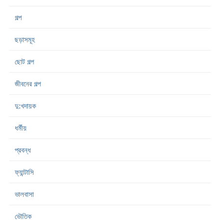
গল্প
ছড়াসমূহ
ছোট গল্প
জীবনের গল্প
দু:খদায়ক
ধর্মীয়
প্রবন্ধ
ফ্যান্টাসি
ভালবাসা
ভৌতিক