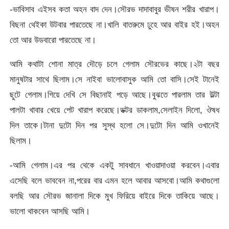
-ভাবিসাব এইসব কতা অহন বাদ দেন।সৌরভ দাদাবাবুর ভীষন শরীর খারাপ।
বিছনা থেইকা উটবার পারতেছে না।খালি বাতরুমে ঢুহে আর বাইর হই।অহন
তো আর উডবারো পারতেছে না।
আমি কথাটা শোনা মাত্র দৌড়ে চলে গেলাম সৌরভের কাছে।২টা বছর
মানুষটার সাথে ছিলাম।সে নাইবা ভালোবাসুক আমি তো বাসি।সেই টানেই
ছুটে গেলাম।গিয়ে দেখি সে বিছানাই পড়ে আছে।বুঝতে পারলাম তার উল্টা
পালটা খাবার খেয়ে পেট খারাপ করেছে।ডক্টর ডাকলাম,সেলাইন দিলো, ঔষধ
দিল তাকে।টানা দুটো দিন পর সুস্থ হলো সে।দুটো দিন আমি ওখানেই
ছিলাম।
-আমি গেলাম।এর পর থেকে একটু সাবধানে খাওয়াদাওয়া করবেন।এবার
এসেছি বলে ভাববেন না,পরের বার এমন হলে আবার আসবো।আমি কথাগুলো
বলছি আর সৌরভ জানালা দিকে মুখ ফিরিয়ে বাইরে দিকে তাকিয়ে আছে।
ভালো থাকবেন আসছি আমি।