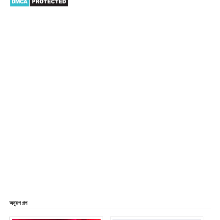
অনুরূপ গল্প