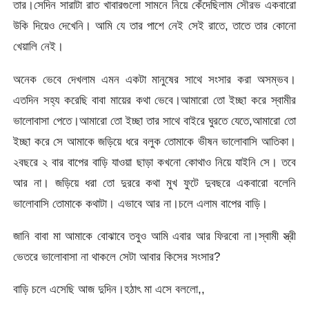
তার।সেদিন সারাটা রাত খাবারগুলো সামনে নিয়ে কেঁদেছিলাম সৌরভ একবারো
উকি দিয়েও দেখেনি। আমি যে তার পাশে নেই সেই রাতে, তাতে তার কোনো
খেয়ালি নেই।
অনেক ভেবে দেখলাম এমন একটা মানুষের সাথে সংসার করা অসম্ভব।
এতদিন সহ্য করেছি বাবা মায়ের কথা ভেবে।আমারো তো ইচ্ছা করে স্বামীর
ভালোবাসা পেতে।আমারো তো ইচ্ছা তার সাথে বাইরে ঘুরতে যেতে,আমারো তো
ইচ্ছা করে সে আমাকে জড়িয়ে ধরে বলুক তোমাকে ভীষন ভালোবাসি আতিকা।
২বছরে ২ বার বাপের বাড়ি যাওয়া ছাড়া কখনো কোথাও নিয়ে যাইনি সে। তবে
আর না। জড়িয়ে ধরা তো দুররে কথা মুখ ফুটে দুবছরে একবারো বলেনি
ভালোবাসি তোমাকে কথাটা। এভাবে আর না।চলে এলাম বাপের বাড়ি।
জানি বাবা মা আমাকে বোঝাবে তবুও আমি এবার আর ফিরবো না।স্বামী স্ত্রী
ভেতরে ভালোবাসা না থাকলে সেটা আবার কিসের সংসার?
বাড়ি চলে এসেছি আজ দুদিন।হঠাৎ মা এসে বললো,,