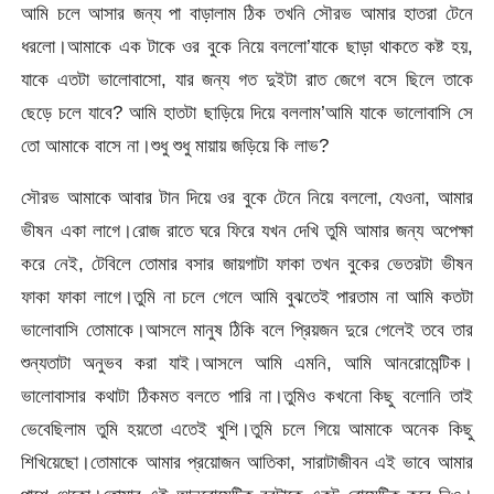
আমি চলে আসার জন্য পা বাড়ালাম ঠিক তখনি সৌরভ আমার হাতরা টেনে
ধরলো।আমাকে এক টাকে ওর বুকে নিয়ে বললো’যাকে ছাড়া থাকতে কষ্ট হয়,
যাকে এতটা ভালোবাসো, যার জন্য গত দুইটা রাত জেগে বসে ছিলে তাকে
ছেড়ে চলে যাবে? আমি হাতটা ছাড়িয়ে দিয়ে বললাম’আমি যাকে ভালোবাসি সে
তো আমাকে বাসে না।শুধু শুধু মায়ায় জড়িয়ে কি লাভ?
সৌরভ আমাকে আবার টান দিয়ে ওর বুকে টেনে নিয়ে বললো, যেওনা, আমার
ভীষন একা লাগে।রোজ রাতে ঘরে ফিরে যখন দেখি তুমি আমার জন্য অপেক্ষা
করে নেই, টেবিলে তোমার বসার জায়গাটা ফাকা তখন বুকের ভেতরটা ভীষন
ফাকা ফাকা লাগে।তুমি না চলে গেলে আমি বুঝতেই পারতাম না আমি কতটা
ভালোবাসি তোমাকে।আসলে মানুষ ঠিকি বলে প্রিয়জন দুরে গেলেই তবে তার
শুন্যতাটা অনুভব করা যাই।আসলে আমি এমনি, আমি আনরোমেন্টিক।
ভালোবাসার কথাটা ঠিকমত বলতে পারি না।তুমিও কখনো কিছু বলোনি তাই
ভেবেছিলাম তুমি হয়তো এতেই খুশি।তুমি চলে গিয়ে আমাকে অনেক কিছু
শিখিয়েছো।তোমাকে আমার প্রয়োজন আতিকা, সারাটাজীবন এই ভাবে আমার