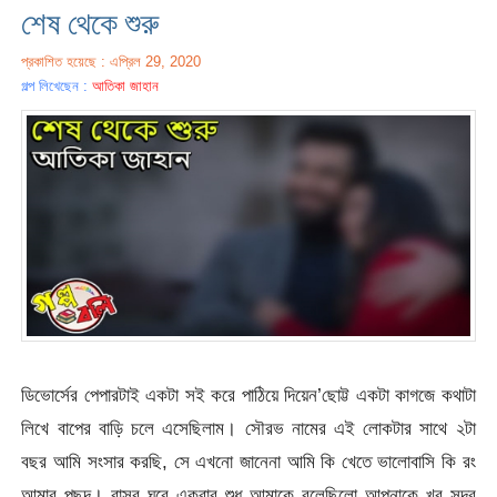
শেষ থেকে শুরু
প্রকাশিত হয়েছে : এপ্রিল 29, 2020
গল্প লিখেছেন :
আতিকা জাহান
ডিভোর্সের পেপারটাই একটা সই করে পাঠিয়ে দিয়েন’ছোট্ট একটা কাগজে কথাটা
লিখে বাপের বাড়ি চলে এসেছিলাম। সৌরভ নামের এই লোকটার সাথে ২টা
বছর আমি সংসার করছি, সে এখনো জানেনা আমি কি খেতে ভালোবাসি কি রং
আমার পছন্দ। বাসর ঘরে একবার শুধু আমাকে বলেছিলো আপনাকে খুব সুন্দর