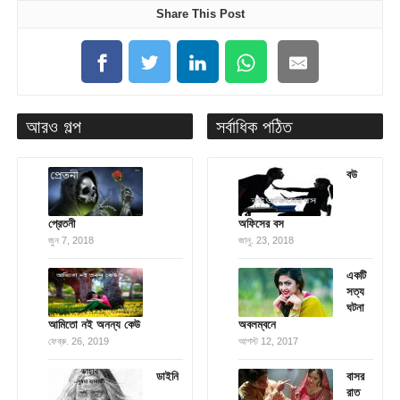
Share This Post
আরও গল্প
সর্বাধিক পঠিত
বউ
প্রেতনী
অফিসের বস
জুন 7, 2018
জানু. 23, 2018
একটি
সত্য
ঘটনা
আমিতো নই অনন্য কেউ
অবলম্বনে
ফেব্রু. 26, 2019
আগস্ট 12, 2017
ডাইনি
বাসর
রাত