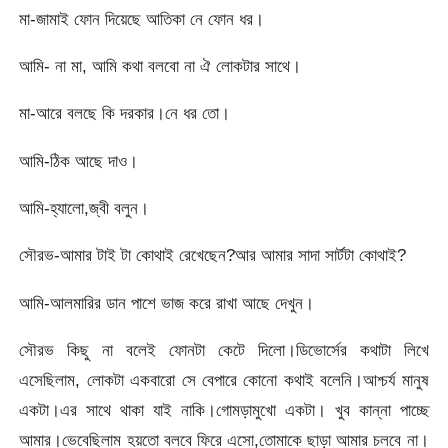
মা-জামাই ফোন দিয়েছে আতিকা নে ফোন ধর।
আমি- না মা, আমি কথা বলবো না ঐ লোকটার সাথে।
মা-আরে বলছে কি দরকার।নে ধর তো।
আমি-ঠিক আছে দাও।
আমি-হ্যালো,জ্বী বলুন।
সৌরভ-আমার টাই টা কোথাই রেখেছেন?আর আমার সাদা সার্টটা কোথাই?
আমি-আলমারির ডান পাশে ভাজ করে রাখা আছে দেখুন।
সৌরভ কিছু না বলেই ফোনটা কেটে দিলো।ডিভোর্সের কথাটা লিখে
এসেছিলাম, লোকটা একবারো সে বেপারে কোনো কথাই বলেনি।আশ্চর্য মানুষ
একটা।এর সাথে থাকা যাই নাকি।গোমড়ামুখো একটা। খুব কান্না পাচ্ছে
আমার।ভেবেছিলাম হয়তো বলবে ফিরে এসো,তোমাকে ছাড়া আমার চলবে না।