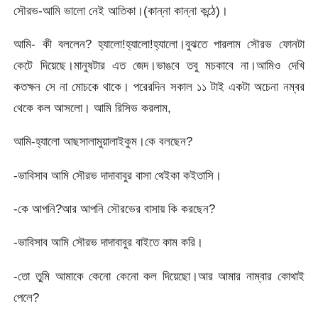
সৌরভ-আমি ভালো নেই আতিকা।(কান্না কান্না কন্ঠে)।
আমি- কী বললেন? হ্যালো!হ্যালো!হ্যালো।বুঝতে পারলাম সৌরভ ফোনটা
কেটে দিয়েছে।মানুষটার এত জেদ।ভাঙবে তবু মচকাবে না।আমিও দেখি
কতক্ষন সে না মোচকে থাকে। পরেরদিন সকাল ১১ টাই একটা অচেনা নম্বর
থেকে কল আসলো। আমি রিসিভ করলাম,
আমি-হ্যালো আছসালামুয়ালাইকুম।কে বলছেন?
-ভাবিসাব আমি সৌরভ দাদাবাবুর বাসা থেইকা কইতাসি।
-কে আপনি?আর আপনি সৌরভের বাসায় কি করছেন?
-ভাবিসাব আমি সৌরভ দাদাবাবুর বাইতে কাম করি।
-তো তুমি আমাকে কেনো কেনো কল দিয়েছো।আর আমার নাম্বার কোথাই
পেলে?