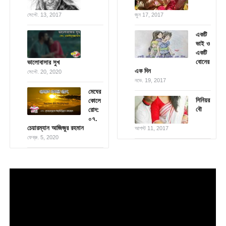
সেপ্টে. 13, 2017
জুন 17, 2017
একটি
ভাই ও
একটি
বোনের
ভালোবাসার সুখ
এক দিন
সেপ্টে. 20, 2020
নভে. 19, 2017
মেঘের
সিনিয়র
কোলে
বৌ
রোদ:
০৭.
চেয়ারম্যান আজিজুর রহমান
আগস্ট 11, 2017
ফেব্রু. 5, 2020