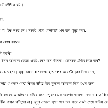
না? ওইটাতে যাই।
েন,
না! ঠিক আছে চল। মার্কেট থেকে কেনাকাটা শেষ হলে ঝুমুর বলল,
রা বেগম বললেন,
কি করবি?
ি উনার অফিসের ভেতর ওয়েটিং রুমে বসে থাকবো। তোমাকে এগিয়ে দিতে হবে?
ে যেতে হবে। ঝুমুর জাহানারা বেগমের হাত থেকে কয়েকটা ব্যাগ নিয়ে বলল,
ারা বেগমকে একটা রিক্সায় উঠিয়ে দিয়ে সুমনের অফিসের দিকে রওনা হলো।
টিং রুম ছেড়ে অফিসের বাইরে এসে দাড়ালো৷ এক জায়গায় অনেক্ক্ষণ বসে থাকতে বির
উজিং করাও যাচ্ছিলো না। ঝুমুর দেখলো সুমন আর তার সাথে একটা মেয়ে অফিস থে