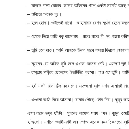
– তাহলে চলো তোমার ছেলের অফিসের পাশে একটা মার্কেট আছে 
– ওটাতো অনেক দূর।
– হলে হোক। ওটাতেই যাবো। জাহানারার বেগম মুচকি হেসে বলল
– তোকে নিয়ে আছি বড় ঝামেলায়। মাঝে মাঝে কি সব বায়না করিস 
– তুমি চলে যাও। আমি আজকে উনার সাথে বাসায় ফিরবো।জাহানা
– সুমনের তো অফিস ছুটি হতে এখনো অনেক দেরি। এতক্ষণ তুই 
– রাস্তায় দাড়িয়ে ছেলেদের ইভটিজিং করবো। যাও তো তুমি। আম
– হ্যাঁ একটা রিক্সা ঠিক করে দে। এতগুলো ব্যাগ এখন আমারই নিয়
– এগুলো আমি নিয়ে আসবো। বাসায় পৌছে ফোন দিবা। ঝুমুর জাহান
এখন বাজে দুপুর দুইটা। সুমনের লাঞ্চের সময় এখন। ঝুমুর ওয়ে
হচ্ছিলো। এখানে ওয়াই-ফাই এর স্পিড অনেক কম৷ ঠিকমতো ব্রা