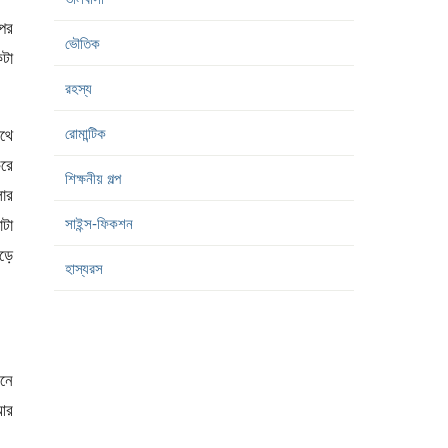
রপর
ভৌতিক
টা
রহস্য
রোমান্টিক
াথে
করে
শিক্ষনীয় গল্প
লোর
সাইন্স-ফিকশন
াটা
ড়ে
হাস্যরস
মনে
আর