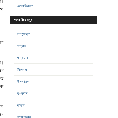
লো।
জোনাকিগুলো
নকে
গল্পের বিষয় সমূহ
অনুপ্রেরণা
েটা
অনুবাদ
অন্যান্য
া।
ইতিহাস
্প
হয়ে
ইসলামিক
একা
উপন্যাস
কবিতা
াইক
েখে
কাব্যগ্রন্থ