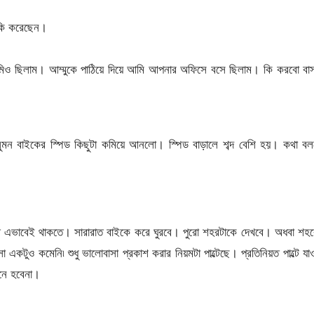
কি করেছেন।
ে আমিও ছিলাম। আম্মুকে পাঠিয়ে দিয়ে আমি আপনার অফিসে বসে ছিলাম। কি করবো বা
? সুমন বাইকের স্পিড কিছুটা কমিয়ে আনলো। স্পিড বাড়ালে শব্দ বেশি হয়। কথা ব
ত এভাবেই থাকতে। সারারাত বাইকে করে ঘুরবে। পুরো শহরটাকে দেখবে। অধবা শহর
া একটুও কমেনি৷ শুধু ভালোবাসা প্রকাশ করার নিয়মটা পাল্টেছে। প্রতিনিয়ত পাল্টে যা
নে হবেনা।