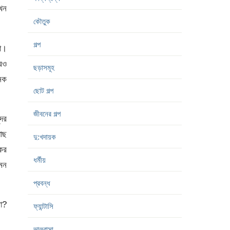
এখন
কৌতুক
গল্প
ো।
ুরও
ছড়াসমূহ
নেক
ছোট গল্প
জীবনের গল্প
্দর
গোছ
দু:খদায়ক
কের
ধর্মীয়
মন
প্রবন্ধ
না?
ফ্যান্টাসি
ভালবাসা