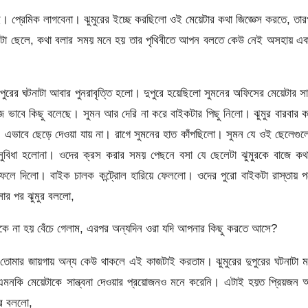
ই। প্রেমিক লাগবেনা। ঝুমুরের ইচ্ছে করছিলো ওই মেয়েটার কথা জিজ্ঞেস করতে, তা
কটা ছেলে, কথা বলার সময় মনে হয় তার পৃথিবীতে আপন বলতে কেউ নেই অসহায় এক
পুরের ঘটনাটা আবার পুনরাবৃত্তি হলো। দুপুরে হয়েছিলো সুমনের অফিসের মেয়েটার স
ে ভাবে কিছু বলেছে। সুমন আর দেরি না করে বাইকটার পিছু নিলো। ঝুমুর বারবার 
দা। এভাবে ছেড়ে দেওয়া যায় না। রাগে সুমনের হাত কাঁপছিলো। সুমন যে ওই ছেলেগু
সুবিধা হলোনা। ওদের ক্রস করার সময় পেছনে বসা যে ছেলেটা ঝুমুরকে বাজে কথ
েলে দিলো। বাইক চালক কন্ট্রোল হারিয়ে ফেললো। ওদের পুরো বাইকটা রাস্তায় প
সার পর ঝুমুর বললো,
ে না হয় বেঁচে গেলাম, এরপর অন্যদিন ওরা যদি আপনার কিছু করতে আসে?
 তোমার জায়গায় অন্য কেউ থাকলে এই কাজটাই করতাম। ঝুমুরের দুপুরের ঘটনাটা 
নকি মেয়েটাকে সান্ত্বনা দেওয়ার প্রয়োজনও মনে করেনি। এটাই হয়ত প্রিয়জন 
ুর বললো,