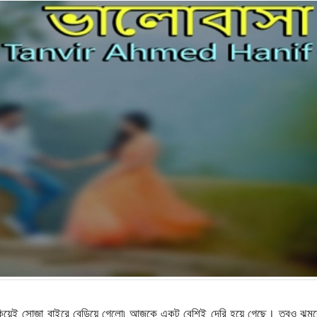
িয়েই সোজা বাইরে বেড়িয়ে গেলো৷ আজকে একটু বেশিই দেরি হয়ে গেছে। তবুও ঝুমু