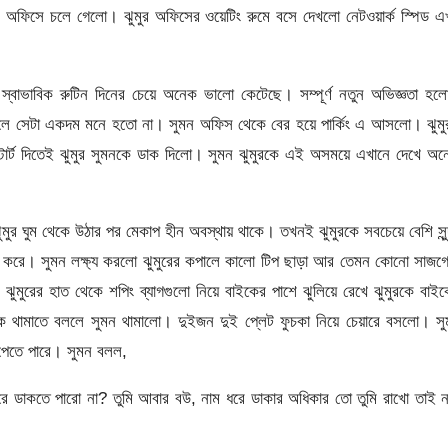
র অফিসে চলে গেলো। ঝুমুর অফিসের ওয়েটিং রুমে বসে দেখলো নেটওয়ার্ক স্পিড 
্বাভাবিক রুটিন দিনের চেয়ে অনেক ভালো কেটেছে। সম্পূর্ণ নতুন অভিজ্ঞতা হল
াকলে সেটা একদম মনে হতো না। সুমন অফিস থেকে বের হয়ে পার্কিং এ আসলো। ঝুম
স্টার্ট দিতেই ঝুমুর সুমনকে ডাক দিলো। সুমন ঝুমুরকে এই অসময়ে এখানে দেখে অ
ুর ঘুম থেকে উঠার পর মেকাপ হীন অবস্থায় থাকে। তখনই ঝুমুরকে সবচেয়ে বেশি সুন
্ছে করে। সুমন লক্ষ্য করলো ঝুমুরের কপালে কালো টিপ ছাড়া আর তেমন কোনো সাজ
মুরের হাত থেকে শপিং ব্যাগগুলো নিয়ে বাইকের পাশে ঝুলিয়ে রেখে ঝুমুরকে বাই
 থামাতে বললে সুমন থামালো। দুইজন দুই প্লেট ফুচকা নিয়ে চেয়ারে বসলো। সু
 পেতে পারে। সুমন বলল,
ে ডাকতে পারো না? তুমি আবার বউ, নাম ধরে ডাকার অধিকার তো তুমি রাখো তাই 