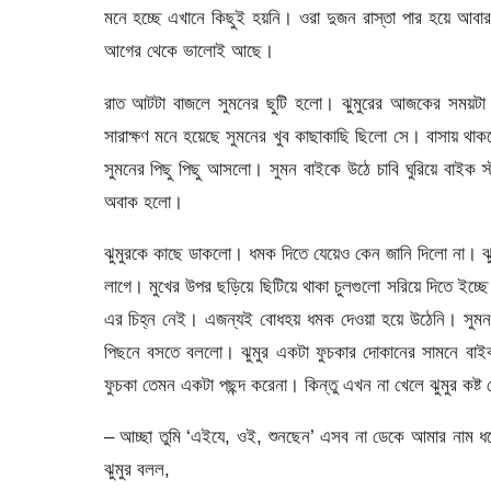
মনে হচ্ছে এখানে কিছুই হয়নি। ওরা দুজন রাস্তা পার হয়ে আবা
আগের থেকে ভালোই আছে।
রাত আটটা বাজলে সুমনের ছুটি হলো। ঝুমুরের আজকের সময়টা স
সারাক্ষণ মনে হয়েছে সুমনের খুব কাছাকাছি ছিলো সে। বাসায় থ
সুমনের পিছু পিছু আসলো। সুমন বাইকে উঠে চাবি ঘুরিয়ে বাইক 
অবাক হলো।
ঝুমুরকে কাছে ডাকলো। ধমক দিতে যেয়েও কেন জানি দিলো না। ঝুম
লাগে। মুখের উপর ছড়িয়ে ছিটিয়ে থাকা চুলগুলো সরিয়ে দিতে ইচ
এর চিহ্ন নেই। এজন্যই বোধহয় ধমক দেওয়া হয়ে উঠেনি। সুমন ঝু
পিছনে বসতে বললো। ঝুমুর একটা ফুচকার দোকানের সামনে বাইক
ফুচকা তেমন একটা পছন্দ করেনা। কিন্তু এখন না খেলে ঝুমুর কষ্ট
– আচ্ছা তুমি ‘এইযে, ওই, শুনছেন’ এসব না ডেকে আমার নাম ধর
ঝুমুর বলল,