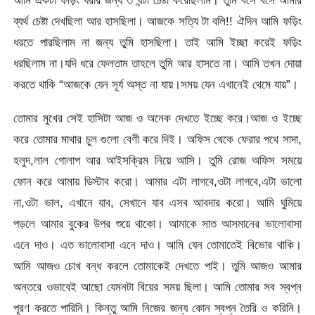
আমি একটা ফড়িং ধরার জন্য ৩ ঘন্টা চেষ্টা করেছিলাম। তুমি বসে বসে আমার
ব্যর্থ চেষ্টা দেখছিলা আর হাসছিলা। আজকে সত্যি টা বলি!! ঐদিন আমি ফড়িং
ধরতে পারছিলাম না জন্য তুমি হাসছিলা। তাই আমি ইচ্ছা করেই ফড়িং
ধরছিলাম না।যদি ধরে ফেলতাম তাহলে তুমি আর হাসতে না। আমি তখন দোয়া
করতে থাকি “আজকে যেন সূর্য অস্ত না যায়।সময় যেন এখানেই থেমে যায়”।
তোমার মুখের সেই হাসিটা আজ ও অনেক দেখতে ইচ্ছে করে।আজ ও ইচ্ছে
করে তোমার মাথার চুল গুলো বেণী করে দিই। অফিস থেকে ফেরার পথে সাদা,
হলুদ,লাল গোলাপ আর আইসক্রিম নিয়ে আসি। তুমি রোজ অফিস সময়ে
ফোন করে আমায় ডিস্টাব করো। আমার এটা লাগবে,ওটা লাগবে,এটা ভালো
না,ওটা ভাল, এখানে যাব, সেখানে যাব এসব আবদার করো। আমি ঘুমিয়ে
পড়লে আমার বুকের উপর শুয়ে থাকো। আমাকে সাত আসমানের ভালোবাসা
এনে দাও। এত ভালোবাসা এনে দাও। আমি যেন তোমাতেই বিভোর থাকি।
আমি আজও চোখ বন্ধ করলে তোমাকেই দেখতে পাই। তুমি আজও আমার
অন্তরে ওভাবেই আছো যেমনটা বিয়ের সময় ছিলা। আমি তোমার সব স্বপ্ন
পূরণ করতে পারিনি। কিন্তু আমি নিজের জন্য কোন স্বপ্ন তৈরি ও করিনি।