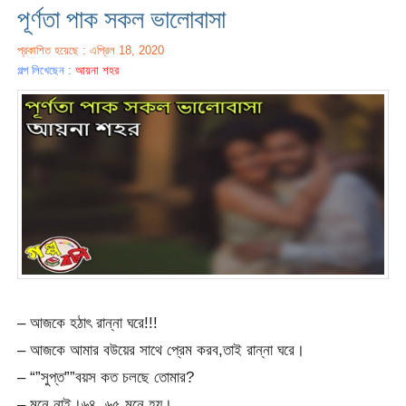
পূর্ণতা পাক সকল ভালোবাসা
প্রকাশিত হয়েছে : এপ্রিল 18, 2020
গল্প লিখেছেন :
আয়না শহর
– আজকে হঠাৎ রান্না ঘরে!!!
– আজকে আমার বউয়ের সাথে প্রেম করব,তাই রান্না ঘরে।
– “”সুপ্ত””বয়স কত চলছে তোমার?
– মনে নাই।৬৪ ,৬৫ মনে হয়।