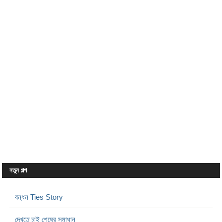
নতুন গল্প
বন্ধন Ties Story
দেখতে চাই শেষের সমাধান