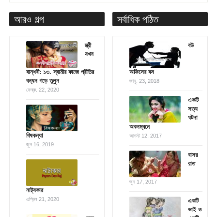
আরও গল্প
সর্বাধিক পঠিত
স্ত্রী
বউ
যখন
বান্ধবী: ১৩. স্বামীর কাজে প্রীতির
অফিসের বস
বন্ধন গড়ে তুলুন
জানু. 23, 2018
ফেব্রু. 22, 2020
একটি
সত্য
ঘটনা
অবলম্বনে
বিষকন্যা
আগস্ট 12, 2017
জুন 16, 2019
বাসর
রাত
জুন 17, 2017
নাট্যকার
এপ্রিল 21, 2020
একটি
ভাই ও