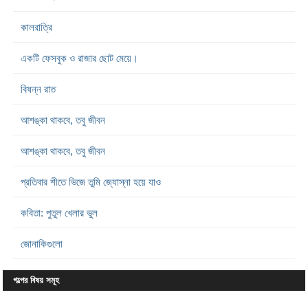
কালরাত্রি
একটি ফেসবুক ও রাজার ছোট মেয়ে।
বিষন্ন রাত
আশঙ্কা থাকবে, তবু জীবন
আশঙ্কা থাকবে, তবু জীবন
প্রতিবার শীতে ভিজে তুমি জ্যোস্না হয়ে যাও
কবিতা: পুতুল খেলার ভুল
জোনাকিগুলো
গল্পের বিষয় সমূহ