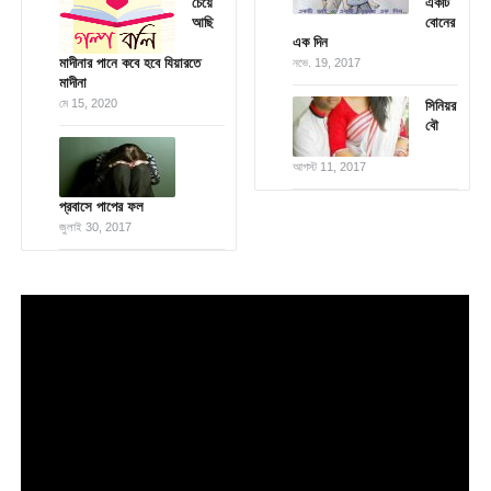
চেয়ে
একটি
আছি
বোনের
এক দিন
মাদীনার পানে কবে হবে যিয়ারতে
নভে. 19, 2017
মাদীনা
মে 15, 2020
সিনিয়র
বৌ
আগস্ট 11, 2017
প্রবাসে পাপের ফল
জুলাই 30, 2017