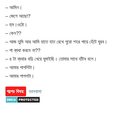
– আমিন।
– জেগে আছো?
– হুম।ওঠো।
– কেন??
– আজ তুমি আর আমি হাতে হাত রেখে পুরো শহর পায়ে হেঁটে ঘুরব।
– পা ব্যথা করবে না??
– ৪ টা ব্যথার বড়ি খেয়ে ঘুমাইছি। তোমার সাথে হাঁটব বলে।
– আমার পাগলিটা।
– আমার পাগলটা।
গল্পের বিষয়:
ভালবাসা