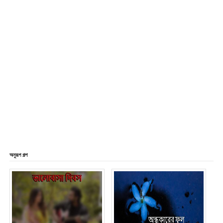
অনুরূপ গল্প