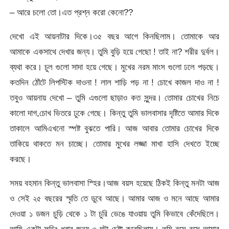
– আরে চলো তো।এত প্রশ্ন করো কেনো??
দেখো এই আয়নাটার দিকে।৩৫ বছর আগে কিনছিলাম। তোমাকে আর
আমাকে একসাথে দেখার জন্য। তুমি বুড়ি হয়ে গেছো ! তাই না? শরীর দুর্বল।
ব্যথা করে। চুল গুলো সাদা হয়ে গেছে। মুখের নরম মাংস গুলো ঢলে পড়ছে।
কতদিন ঠোঁটে লিপস্টিক দাওনা ! লাল শাড়ি পড় না ! চোখে কাজল দাও না !
তবুও আয়নায় দেখো – তুমি এগুলো ছাড়াও কত সুন্দর। তোমার চোখের নিচে
কালো দাগ,চোখ ভিতরে ঢুকে গেছে। কিন্তু তুমি ভালবাসার দৃষ্টিতে আমার দিকে
তাকালে আমিএখনো স্পষ্ট বুঝতে পারি। আজ আবার তোমার চোখের দিকে
তাকিয়ে থাকতে মন চাচ্ছে। তোমার মুখের লজ্জা মাখা হাসি দেখতে ইচ্ছে
করছে।
সময় বহমান কিন্তু ভালবাসা স্হির।আজ বয়স হয়েছে ঠিকই কিন্তু মনটা আজ
ও সেই ২৫ বছরের স্মৃতি তে ডুবে আছে। আমার আজ ও মনে আছে আমার
দেওয়া ১ ডজন চুড়ি থেকে ১ টা চুরি ভেঙে যাওয়ায় তুমি কিভাবে কেঁদেছিলে।