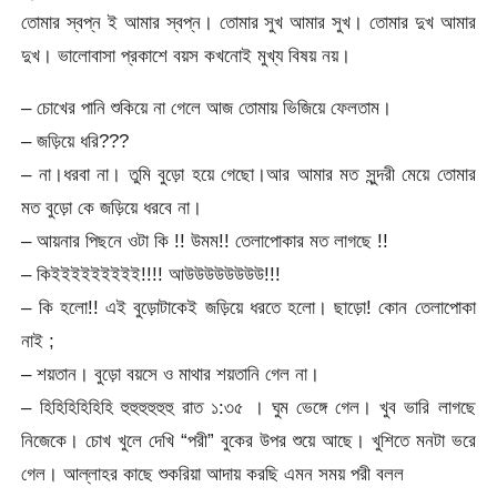
তোমার স্বপ্ন ই আমার স্বপ্ন। তোমার সুখ আমার সুখ। তোমার দুখ আমার
দুখ। ভালোবাসা প্রকাশে বয়স কখনোই মুখ্য বিষয় নয়।
– চোখের পানি শুকিয়ে না গেলে আজ তোমায় ভিজিয়ে ফেলতাম।
– জড়িয়ে ধরি???
– না।ধরবা না। তুমি বুড়ো হয়ে গেছো।আর আমার মত সুন্দরী মেয়ে তোমার
মত বুড়ো কে জড়িয়ে ধরবে না।
– আয়নার পিছনে ওটা কি !! উমম!! তেলাপোকার মত লাগছে !!
– কিইইইইইইইইই!!!! আউউউউউউউউ!!!
– কি হলো!! এই বুড়োটাকেই জড়িয়ে ধরতে হলো। ছাড়ো! কোন তেলাপোকা
নাই ;
– শয়তান। বুড়ো বয়সে ও মাথার শয়তানি গেল না।
– হিহিহিহিহিহি হুহুহুহুহুহু রাত ১:৩৫ । ঘুম ভেঙ্গে গেল। খুব ভারি লাগছে
নিজেকে। চোখ খুলে দেখি “পরী” বুকের উপর শুয়ে আছে। খুশিতে মনটা ভরে
গেল। আল্লাহর কাছে শুকরিয়া আদায় করছি এমন সময় পরী বলল