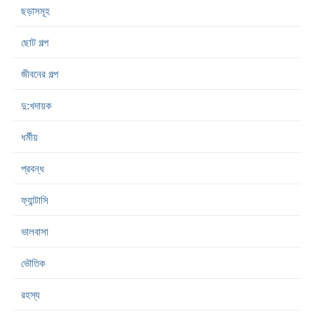
ছড়াসমূহ
ছোট গল্প
জীবনের গল্প
দু:খদায়ক
ধর্মীয়
প্রবন্ধ
ফ্যান্টাসি
ভালবাসা
ভৌতিক
রহস্য