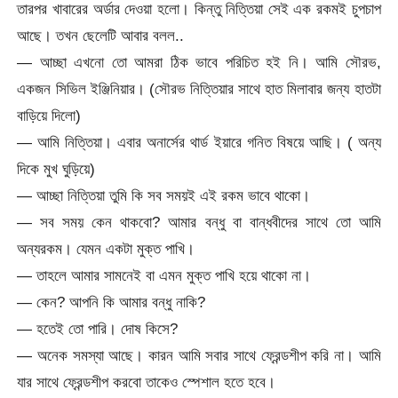
তারপর খাবারের অর্ডার দেওয়া হলো। কিন্তু নিত্তিয়া সেই এক রকমই চুপচাপ
আছে। তখন ছেলেটি আবার বলল..
— আচ্ছা এখনো তো আমরা ঠিক ভাবে পরিচিত হই নি। আমি সৌরভ,
একজন সিভিল ইঞ্জিনিয়ার। (সৌরভ নিত্তিয়ার সাথে হাত মিলাবার জন্য হাতটা
বাড়িয়ে দিলো)
— আমি নিত্তিয়া। এবার অনার্সের থার্ড ইয়ারে গনিত বিষয়ে আছি। ( অন্য
দিকে মুখ ঘুড়িয়ে)
— আচ্ছা নিত্তিয়া তুমি কি সব সময়ই এই রকম ভাবে থাকো।
— সব সময় কেন থাকবো? আমার বন্ধু বা বান্ধবীদের সাথে তো আমি
অন্যরকম। যেমন একটা মুক্ত পাখি।
— তাহলে আমার সামনেই বা এমন মুক্ত পাখি হয়ে থাকো না।
— কেন? আপনি কি আমার বন্ধু নাকি?
— হতেই তো পারি। দোষ কিসে?
— অনেক সমস্যা আছে। কারন আমি সবার সাথে ফ্রেন্ডশীপ করি না। আমি
যার সাথে ফ্রেন্ডশীপ করবো তাকেও স্পেশাল হতে হবে।