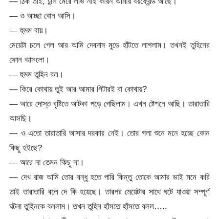
— ঠিক তাই, চান্স মেরে লাভ নাই কারন আমার বয়ফ্রেন্ড আছে।
— ও আচ্ছা বোন আসি।
— হুমম বায়।
মেয়েটা চলে গেল আর আমি দেবদাস মুডে হাঁটতে লাগলাম। তখনই তুহিনের
ফোন আসলো।
— হুমম তুহিন বল।
— কিরে কোথায় তুই আর আমার গিটারই বা কোথায়?
— আরে দোস্ত বৃষ্টিতে আটকা পড়ে গেছিলাম। এখন ষ্টেশনে আছি। তারাতারি
আসছি।
— ও এতো তারাতারি আসার দরকার নেই। তোর গলা শুনে মনে হচ্ছে কোন
কিছু হইছে?
— আরে না তেমন কিছু না।
— দেখ রাজ আমি তোর বন্ধু হতে পারি কিন্তু তোকে আমার ভাই মনে করি
তাই তারাতারি বলে দে কি হয়েছে। তারপর মেয়েটার সাথে ঘটে যাওয়া সম্পূর্ণ
ঘটনা তুহিনকে বললাম। তখন তুহিন হাঁসতে হাঁসতে বলল…..