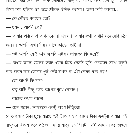
নিত্তিয়া ওর মোবাইল থেকে সৌরভের নাম্বারটা আমার মোবাইলে তুলে ফোন
দিলো আর দুইবার রিং হতে সৌরভ রিসিভ করলো। তখন আমি বললাম..
— কে সৌরভ বলছেন তো?
— হুমম.. আপনি কে?
— আমার পরিচয় বা আপনাকে না দিলাম। আমার কথা আপনি মনোযোগ দিয়ে
শুনেন। আপনি এখন দিয়ার সাথে আছেন তাই না।
— ওই আপনি কে? আর আপনি এইসব জানলেন কি করে?
— কথায় আছে ডালের স্বাদ থাকে নিচে তেমনি তুমি মেয়েদের সাথে ফ্লাট
করে চলবে আর তোমার খুজঁ কেউ রাখবে না এটা কেমন করে হয়?
— তো আপনি কি চান?
— বাহ্ আমি কিছু বলার আগেই বুঝে গেলেন।
— কাজের কথায় আসো।
— ওকে শুনেন, আপনাকে একটু আগে নিত্তিয়া
যে ৩ হাজার টাকা ছুড়ে মারছে ওই টাকা সহ ২ হাজার টাকা এক্সট্রা আমার এই
নাম্বারে বিকাশ করে পাঠাও। সময় মাত্র ১০ মিনিট। যদি কাজ না হয় তাহলে