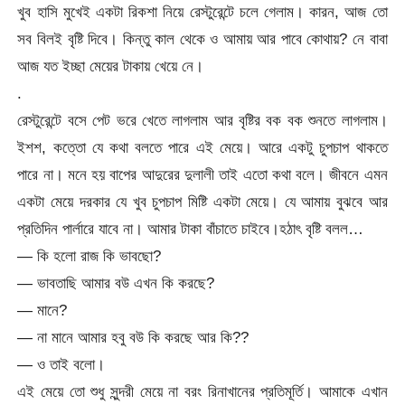
খুব হাসি মুখেই একটা রিকশা নিয়ে রেস্টুরেন্টে চলে গেলাম। কারন, আজ তো
সব বিলই বৃষ্টি দিবে। কিন্তু কাল থেকে ও আমায় আর পাবে কোথায়? নে বাবা
আজ যত ইচ্ছা মেয়ের টাকায় খেয়ে নে।
.
রেস্টুরেন্টে বসে পেট ভরে খেতে লাগলাম আর বৃষ্টির বক বক শুনতে লাগলাম।
ইশশ, কত্তো যে কথা বলতে পারে এই মেয়ে। আরে একটু চুপচাপ থাকতে
পারে না। মনে হয় বাপের আদুরের দুলালী তাই এতো কথা বলে। জীবনে এমন
একটা মেয়ে দরকার যে খুব চুপচাপ মিষ্টি একটা মেয়ে। যে আমায় বুঝবে আর
প্রতিদিন পার্লারে যাবে না। আমার টাকা বাঁচাতে চাইবে।হঠাৎ বৃষ্টি বলল…
— কি হলো রাজ কি ভাবছো?
— ভাবতাছি আমার বউ এখন কি করছে?
— মানে?
— না মানে আমার হবু বউ কি করছে আর কি??
— ও তাই বলো।
এই মেয়ে তো শুধু সুন্দরী মেয়ে না বরং রিনাখানের প্রতিমূর্তি। আমাকে এখান