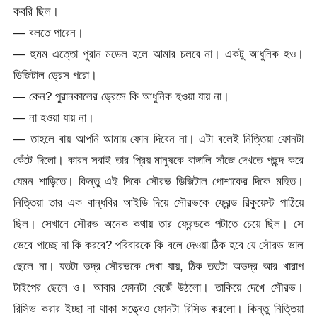
কবরি ছিল।
— বলতে পারেন।
— হুমম এত্তো পুরান মডেল হলে আমার চলবে না। একটু আধুনিক হও।
ডিজিটাল ড্রেস পরো।
— কেন? পুরানকালের ড্রেসে কি আধুনিক হওয়া যায় না।
— না হওয়া যায় না।
— তাহলে বায় আপনি আমায় ফোন দিবেন না। এটা বলেই নিত্তিয়া ফোনটা
কেঁটে দিলো। কারন সবাই তার প্রিয় মানুষকে বাঙ্গালি সাঁজে দেখতে পছন্দ করে
যেমন শাড়িতে। কিন্তু এই দিকে সৌরভ ডিজিটাল পোশাকের দিকে মহিত।
নিত্তিয়া তার এক বান্ধবির আইডি দিয়ে সৌরভকে ফ্রেন্ড রিকুয়েস্ট পাঠিয়ে
ছিল। সেখানে সৌরভ অনেক কথায় তার ফ্রেন্ডকে পটাতে চেয়ে ছিল। সে
ভেবে পাচ্ছে না কি করবে? পরিবারকে কি বলে দেওয়া ঠিক হবে যে সৌরভ ভাল
ছেলে না। যতটা ভদ্র সৌরভকে দেখা যায়, ঠিক ততটা অভদ্র আর খারাপ
টাইপের ছেলে ও। আবার ফোনটা বেজেঁ উঠলো। তাকিয়ে দেখে সৌরভ।
রিসিভ করার ইচ্ছা না থাকা সত্ত্বেও ফোনটা রিসিভ করলো। কিন্তু নিত্তিয়া