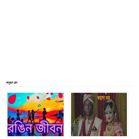
অনুরূপ গল্প