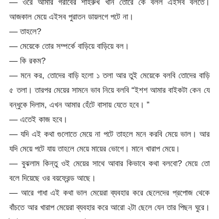
— ওরে আমার গরীবের শাহরুখ খান তোরে কে বলল এইসব বলতে।
আজকাল মেয়ে এইসব পুরাতন ডায়লগে পটে না।
— তাহলে?
— মেয়েকে তোর সম্পর্কে বাড়িয়ে বাড়িয়ে বল।
— কি রকম?
— মনে কর, তোদের বাড়ি হলো ১ তলা আর তুই মেয়েকে বলবি তোদের বাড়ি
৫ তলা। তারপর মেয়ের সামনে ভাব নিয়ে বলবি “ইশশ আমার বাইকটা কেন যে
বন্ধুকে দিলাম, এখন আমার হেঁটে বাসায় যেতে হবে। ”
— এতেই কাজ হবে।
— যদি এই কথা গুলোতে মেয়ে না পটে তাহলে মনে করবি মেয়ে ভাল। আর
যদি মেয়ে পটে যায় তাহলে মেয়ে মায়ের ভোগে। মানে খারাপ মেয়ে।
— বুঝলাম কিন্তু ওই মেয়ের সাথে আবার কিভাবে কথা বলবো? মেয়ে তো
বলে দিয়েছে ওর বয়ফ্রেন্ড আছে।
— আরে গাধা এই কথা ভাল মেয়েরা ব্যবহার করে ছেলেদের প্রপোজ থেকে
বাঁচতে আর খারাপ মেয়েরা ব্যবহার করে আরো ২টা ছেলে যেন তার পিছন ঘুরে।