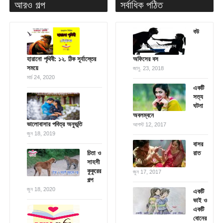
আরও গল্প
সর্বাধিক পঠিত
বউ
হারানো পৃথিবী: ১২. ঠিক সূর্যাস্তের
অফিসের বস
সময়ে
জানু. 23, 2018
মার্চ 24, 2020
একটি
সত্য
ঘটনা
অবলম্বনে
ভালোবাসার পবিত্র অনুভূতি
আগস্ট 12, 2017
জুন 18, 2019
বাসর
চিতা ও
রাত
সাহসী
কুকুরের
জুন 17, 2017
গল্প
জুন 18, 2020
একটি
ভাই ও
একটি
বোনের