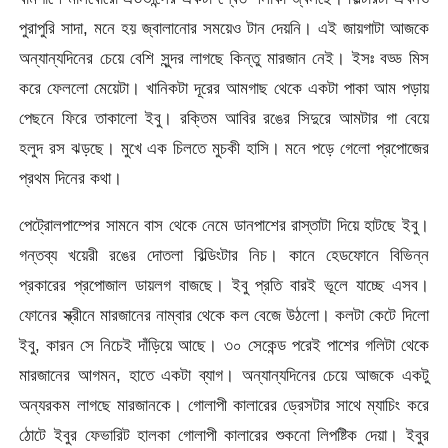
পুরাপুরি সাদা, মনে হয় জ্বালানোর সময়েও টান দেয়নি। এই জায়গাটা আজকে
অন্যান্যদিনের চেয়ে বেশি সুন্দর লাগছে কিন্তু মারজান নেই। ইসঃ বড্ড মিস
করে ফেললো মেয়েটা। খানিকটা দূরের আমগাছ থেকে একটা পাকা আম পড়ায়
পেছনে ফিরে তাকালো ইবু। রক্তিম আবির রঙের সিদুরে আমটার গা বেয়ে
হলুদ রস ঝড়ছে। মুখে এক চিলতে মুচকী হাসি। মনে পড়ে গেলো প্রপোজের
প্রথম দিনের কথা।
পেট্রোলপাম্পের সামনে বাস থেকে নেমে ডানপাশের রাস্তাটা দিয়ে হাটছে ইবু।
গন্তব্য খয়েরী রঙের দোতলা বিল্ডিংটার নিচ। কানে হেডফোনে বিভিন্ন
প্রকারের প্রপোজাল ডায়লগ বাজছে। ইবু প্রতি বারই ভূলে যাচ্ছে এসব।
ফোনের স্ক্রীনে মারজানের নাম্বার থেকে কল বেজে উঠলো। কলটা কেটে দিলো
ইবু, কারন সে নিচেই দাঁড়িয়ে আছে। ৩০ সেকেন্ড পরেই পাশের গলিটা থেকে
মারজানের আগমন, হাতে একটা ব্যাগ। অন্যান্যদিনের চেয়ে আজকে একটু
অন্যরকম লাগছে মারজানকে। গোলাপী কালারের ড্রেসটার সাথে ম্যাচিং করে
ঠোটে ইবুর ফেভারিট হালকা গোলাপী কালারের শুকনো লিপষ্টিক দেয়া। ইবুর