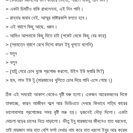
– ফেভারিট জিনিসের ভাগ কাউরে দেইনা, পারলে একটু পানি দিন।
> একটা চিমটিও বাকি রাখলেননা, এই নিন পানি।
– রান্নার জবাব নেই, আম্মুর মাষ্টারকপি বলতে হবে।
> এই ব্যাগে কিছু আছে, ধরুন।
– আমিও আপনাকে কিছু দিতে চাই (পকেট থেকে কিছু বের করে)
> (স্বযত্নে ব্যাগে রেখে দিলো কারন ইবু খুলতে বলেনি)
– শুনুন
> বলুন
– (হাটু গেরে চোখ বুজে প্রপোজ করলো, উইল ইউ ম্যারি মি?)
> হুম, লাভ ইউ টু (মারজানের খুশিতে চোখ দিয়ে পানি এসে গেছে।)
ঠিক এই সময়েই আকাশ থেকেও বৃষ্টি শুরু হলো। একজন আরেকজনের দিকে
তাকাচ্ছে, কারন আজীবন গল্পে আর ভিডিওতে দেখছে কিভাবে সত্যি কারের
ভালোবাসায় প্রপোজের সময় বৃষ্টি শুরু হয়। দুজনেই দৌড় দিলো। একটা
দোচলা ঘড়ের চালের নিচে দাড়ালো। ভীতু ইবু মারজানের জীবনেও হাত ধরবেনা,
তাই মারজান কার হাত বেশি ফর্সা দেখার নাম করে হাত ধরলো ইবুর আর কয়েক