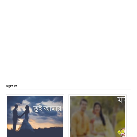
অনুরূপ গল্প