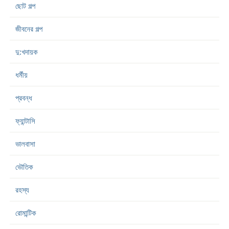
ছোট গল্প
জীবনের গল্প
দু:খদায়ক
ধর্মীয়
প্রবন্ধ
ফ্যান্টাসি
ভালবাসা
ভৌতিক
রহস্য
রোমান্টিক