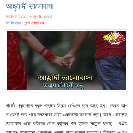
আহ্লাদী ভালোবাসা
প্রকাশিত হয়েছে : এপ্রিল 6, 2020
গল্প লিখেছেন :
তন্ময় চৌধুরী তনু
পার্কের পুকুড়পাড়ে বকুল গাছটার নিচের বেঞ্চিতে বসে আছে ইবু। ড্রেস আপ
সাধারনই তবে পায়ে সবসময়ের মতো একজোড়া কনভার্স পড়া। কানে ওয়ারলেস
ইয়ারফোন গুজে হাবীবের কোন ব্যান্ডের গান হালকা সাউন্ডে শুনছে। বেঞ্চীর
বামপাশে মালবোরো এডভান্সের একটা শ্বেত শলাকা জ্বলছে। ফিল্টারটা এখনও