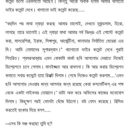
কমেন্ট গুলো এরকমতো আছেই। কিন্তু আরো অবাক হলাম আমার খালাতো
ভাইর কমেন্ট দেখে। খালাতো ভাই কমেন্ট করেছে….
“বহুদিন পর মাথা ন্যাড়া করছে আমার তালোই, দেখতে হ্যান্ডসাম, হিরো,
লাগছে তারে ভালোই। এই ন্যাড়া মাথা আমার গর্ব বিঃদ্রঃ এই পোস্টে কমেন্ট
করা, মালয়েশিয়া, ইরাক, সিঙ্গাপুর, আর্জেন্টিনা, কানাডার নির্যাতিত মেয়েরা এড
মি। আমি তোমাদের সুপারম্যান।” খালোতো ভাইর কমেন্ট দেখে পুরাই
শিহরিত। শ্বশুরআব্বার এমন বোকামি মার্কা ছবি আপলোড দেয়াতে নিজেই
ডিপ্রেশনে চলে গেলাম। মানইজ্জত আর রাখলনা। কি আর করার ডিপ্রেশন
কমাতে সবার কমেন্টে হাহা রিয়াক্ট দিলাম। শেষে নিজেও কমেন্ট করলাম…’এমন
ছবি আপলোড দেওয়ার জন্য আপনার জন্য রয়েছে কেয়া কসমেটিকস্ এর পক্ষ
থেকে একটা লাইফবয় তোয়ালে।’ ডাটা অফ করে অফিসের কাজের মনোযোগ
দিলাম। কিছুক্ষণ পরই ফোনটা বেঁজে উঠলো। বউ ফোন করেছে। রিসিভ
করতেই হুংকার দিয়ে বলল….
–এসব কি শুরু করছো তুমি হু?