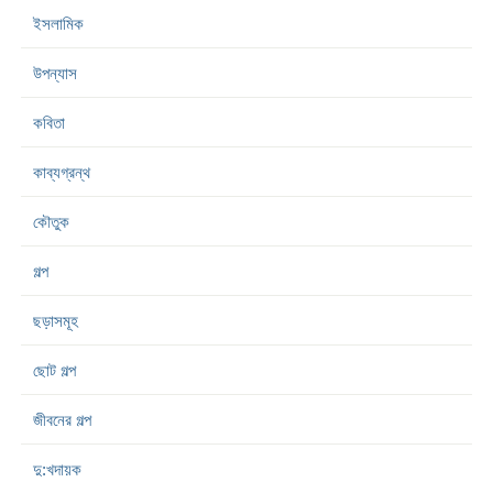
ইসলামিক
উপন্যাস
কবিতা
কাব্যগ্রন্থ
কৌতুক
গল্প
ছড়াসমূহ
ছোট গল্প
জীবনের গল্প
দু:খদায়ক