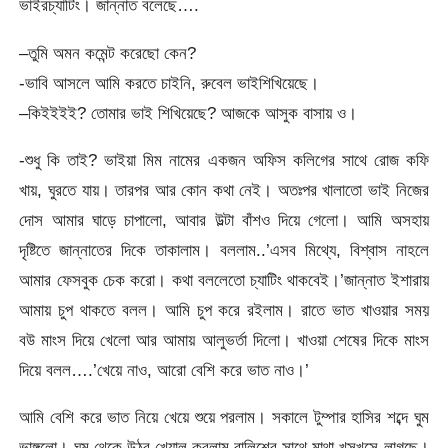
ভাইরচ্যাটিং। জান্নাত বলেছে….
–তুমি অমন কমেন্ট করেছো কেন?
-ভাবি আসলে আমি করতে চাইনি, রুবেল ভাইশিখিয়েছে।
–কিইইইই? তোমার ভাই শিখিয়েছে? আজকে আসুক বাসায় ও।
-শুধু কি তাই? ভাইয়া মিম নামের একজন অফিস কলিগের সাথে রোজ কফি
খায়, ঘুরতে যায়। তারপর আর কোন কথা নেই। অতঃপর খালাতো ভাই নিজের
দোস আমার ঘাড়ে চাপালো, আবার উল্টা বাঁশও দিয়ে গেলো। আমি অসহায়
দৃষ্টিতে জান্নাতের দিকে তাকালাম। বললাম..’এসব মিথ্যে, বিশ্বাস নাহলে
আমার ফেসবুক চেক করো। কথা বললেতো চ্যাটিং থাকবেই।’জান্নাত ইশারায়
আমায় চুপ থাকতে বলল। আমি চুপ করে রইলাম। রাতে ভাত খাওয়ার সময়
বউ মাংস দিয়ে খেলো আর আমায় আলুভর্তা দিলো। খাওয়া শেষের দিকে মাংস
দিয়ে বলল….’খেয়ে নাও, আরো বেশি করে ভাত নাও।’
আমি বেশি করে ভাত নিয়ে খেয়ে শুয়ে পরলাম। সকালে টুম্পার হাসির শব্দে ঘুম
ভাঙ্গলো। ঘুম থেকে উঠব খেয়াল করলাম বালিশের সাথে মাথা খসখসে লাগছে।