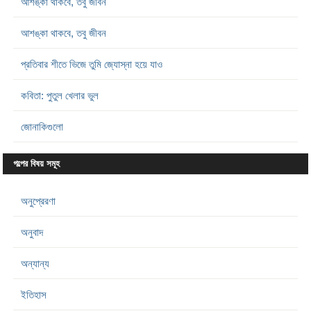
আশঙ্কা থাকবে, তবু জীবন
আশঙ্কা থাকবে, তবু জীবন
প্রতিবার শীতে ভিজে তুমি জ্যোস্না হয়ে যাও
কবিতা: পুতুল খেলার ভুল
জোনাকিগুলো
গল্পের বিষয় সমূহ
অনুপ্রেরণা
অনুবাদ
অন্যান্য
ইতিহাস