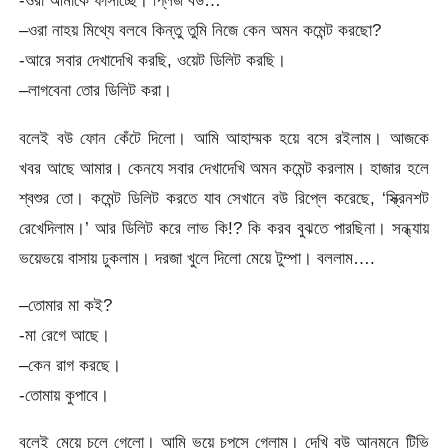
-ওরা আমাকে ফাঁসাচ্ছে। প্লিজ বউ…
–ওরা নাহয় মিথ্যে বলবে কিন্তু তুমি নিজে কেন অমন কমেন্ট করছো?
-আরে সবার দেখাদেখি করছি, ওয়েট ডিলিট করছি।
–লাগবেনা তোর ডিলিট করা।
বলেই বউ ফোন কেঁটে দিলো। আমি আহাম্মক হয়ে বসে রইলাম। আজকে
খবর আছে আমার। কেনযে সবার দেখাদেখি অমন কমেন্ট করলাম। হাজার হলে
শ্বশুর তো। কমেন্ট ডিলিট করতে যাব সেখানে বউ রিপ্লে করেছে, ‘স্ক্রিনশট
রেখেদিলাম।’ আর ডিলিট করে লাভ কি!? কি করব বুঝতে পারছিনা। সন্ধ্যায়
ভয়েভয়ে বাসায় ঢুকলাম। দরজা খুলে দিলো মেয়ে টুম্পা। বললাম….
–তোমার মা কই?
-মা রেগে আছে।
–কেন রাগ করছে।
-তোমায় কুপাবে।
বলেই মেয়ে চলে গেলো। আমি ভয়ে চুপসে গেলাম। দেখি বউ আনমনে টিভি