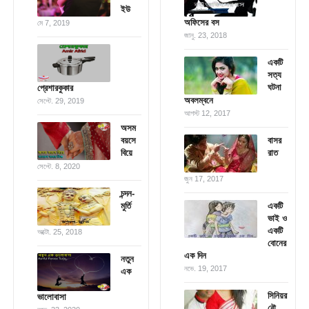
ইউ
অফিসের বস
মে 7, 2019
জানু. 23, 2018
একটি
সত্য
ঘটনা
প্রেশারকুকার
অবলম্বনে
সেপ্টে. 29, 2019
আগস্ট 12, 2017
অসম
বয়সে
বাসর
বিয়ে
রাত
সেপ্টে. 8, 2020
জুন 17, 2017
চন্দন-
মুর্তি
একটি
ভাই ও
একটি
অক্টো. 25, 2018
বোনের
এক দিন
নতুন
নভে. 19, 2017
এক
সিনিয়র
ভালোবাসা
বৌ