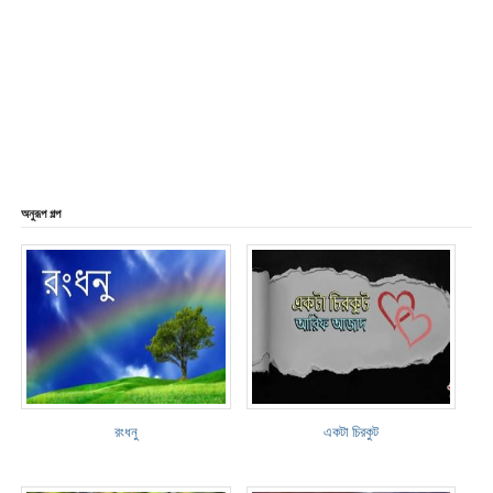
অনুরূপ গল্প
রংধনু
একটা চিরকুট