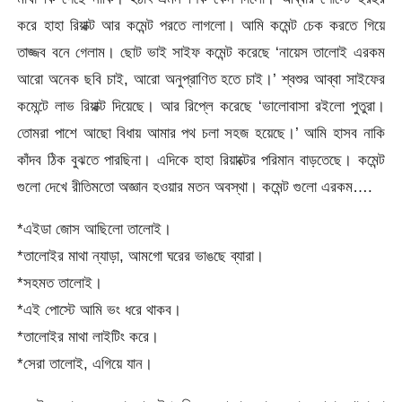
করে হাহা রিয়াক্ট আর কমেন্ট পরতে লাগলো। আমি কমেন্ট চেক করতে গিয়ে
তাজ্জব বনে গেলাম। ছোট ভাই সাইফ কমেন্ট করেছে ‘নায়েস তালোই এরকম
আরো অনেক ছবি চাই, আরো অনুপ্রাণিত হতে চাই।’ শ্বশুর আব্বা সাইফের
কমেন্টে লাভ রিয়াক্ট দিয়েছে। আর রিপ্লে করেছে ‘ভালোবাসা রইলো পুতুরা।
তোমরা পাশে আছো বিধায় আমার পথ চলা সহজ হয়েছে।’ আমি হাসব নাকি
কাঁদব ঠিক বুঝতে পারছিনা। এদিকে হাহা রিয়াক্টের পরিমান বাড়তেছে। কমেন্ট
গুলো দেখে রীতিমতো অজ্ঞান হওয়ার মতন অবস্থা। কমেন্ট গুলো এরকম….
*এইডা জোস আছিলো তালোই।
*তালোইর মাথা ন্যাড়া, আমগো ঘরের ভাঙছে ব্যারা।
*সহমত তালোই।
*এই পোস্টে আমি ভং ধরে থাকব।
*তালোইর মাথা লাইটিং করে।
*সেরা তালোই, এগিয়ে যান।