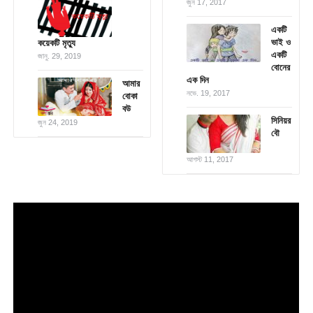
জুন 17, 2017
একটি
ভাই ও
কয়েকটি মৃত্যু
একটি
জানু. 29, 2019
বোনের
এক দিন
আমার
নভে. 19, 2017
বোকা
বউ
সিনিয়র
জুন 24, 2019
বৌ
আগস্ট 11, 2017