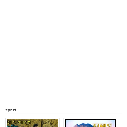
অনুরূপ গল্প