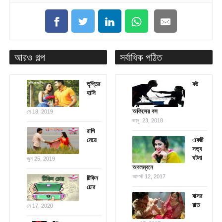
আরও গল্প
সর্বাধিক পঠিত
তৃপ্তির
বউ
হাসি
অফিসের বস
মে 18, 2019
জানু. 23, 2018
রাগি
মেয়ে
একটি
সত্য
ঘটনা
জুন 25, 2019
অবলম্বনে
আগস্ট 12, 2017
টিফিন
চোর
বাসর
রাত
মে 17, 2020