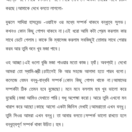
করছে।আমাকে দেখে বলতে লাগলো-
বুঝলে সাদিয়া হাসবেন্ড -ওয়াইফ ওর মধ্যে সম্পর্ক থাকবে বন্ধুত্ব সুলভ।
কখনও কোন কিছু গোপন থাকবে না।এই ধরো আমি কটা প্রেম করলাম কার
সাথে ডেটে গেলাম। কাকে কি ম্যাসেজ করলাম সবকিছুই তোমার সাথে শেয়ার
করব আর তুমি শুনে খুব মজা পাবে।
ওহ আচ্ছা।এই গুলো বুজি মজা পাওয়ার মতো কাজ। হ্যাঁ। অবশ্যই। দেখো
আমরা তো স্বামি-স্ত্রী।চাইলেই কি আর সহজে আলাদা হতে পারব বলো।
কলেজে যেমন বন্ধু-বান্ধবি সম্পর্ক।কোন কিছু গোপন থাকে না।আমাদের
সম্পর্কটা ঠিক তেমন হবে বুজেছো। মনে মনে বললাম হুম খুব ভালো করে
বুঝেছি।মজা আমিও দেখাতে পারি। শুধু অপেহ্মা করো। আরে তুমি এখনো মন
খারাপ করে আছো।কাছে আসো একটা জিনিস দেখাই।আমরাতো এখন বন্ধু।
তুমি সিওর আমরা এখন বন্ধু। তা আবার বলতে।সম্পর্ক ভালো রাখতে হলে
বন্ধুত্বপূর্ণ সম্পর্ক থাকা উচিত। হুম।