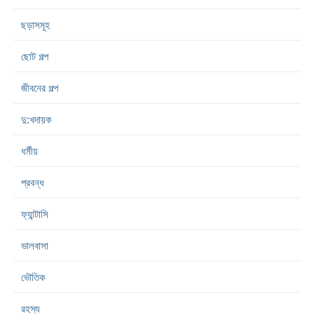
ছড়াসমূহ
ছোট গল্প
জীবনের গল্প
দু:খদায়ক
ধর্মীয়
প্রবন্ধ
ফ্যান্টাসি
ভালবাসা
ভৌতিক
রহস্য