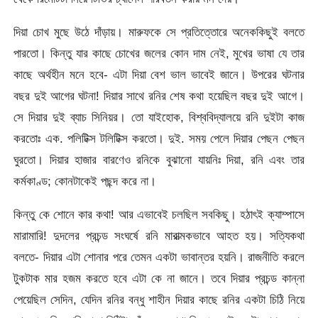
দিয়া চোখ মুছে উঠে দাঁড়ায়। মারুফকে সে প্রতিত্তোরে অনেককিছুই বলতে
পারতো। কিন্তু যার কাছে চোখের জলের কোন দাম নেই, মুখের ভাষা যে তার
কাছে অর্থহীন মনে হবে- এটা দিয়া বেশ ভাল ভাবেই জানে। উপরের ঘটনার
বছর দুই আগের ঘটনা! দিয়ার সাথে রনির শেষ কথা হয়েছিল বছর দুই আগে।
সে দিয়ার দুই ব্যাচ সিনিয়র। তো যাইহোক, বিশ্ববিদ্যালয়ে রনি দুইটা কাজ
করতোঃ এক. পলিটিক্স টলিটিক্স করতো। দুই. সময় পেলে দিয়ার পেছন পেছন
ঘুরতো। দিয়ার হাজার বারণেও রনিকে বুঝানো যায়নিঃ দিয়া, রনি এবং তার
কর্মকাণ্ড; কোনটাকেই পছন্দ করে না।
কিন্তু কে শোনে কার কথা! আর এভাবেই চলছিল সবকিছু। হঠাৎই ক্যাম্পাসে
মারামারি! দুদলের প্রচন্ড সংঘর্ষে রনি মারাত্মকভাবে আহত হয়। সত্যিকথা
বলতে- দিয়ার এটা শোনার পরে তেমন একটা ভাবান্তর হয়নি। রাজনীতি করলে
টুকটাক মার হজম করতে হবে এটা কে না জানে। তবে দিয়ার প্রচন্ড কান্না
পেয়েছিল সেদিন, যেদিন রনির বন্ধু শাহীন দিয়ার কাছে রনির একটা চিঠি নিয়ে