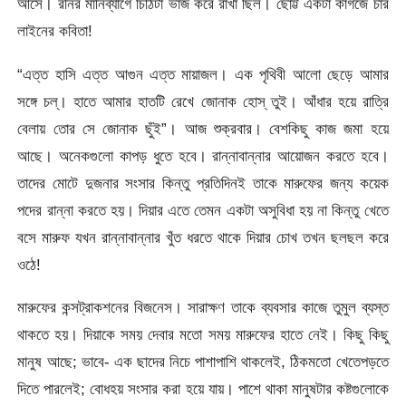
আসে। রনির মানিব্যাগে চিঠিটা ভাঁজ করে রাখা ছিল। ছোট্ট একটা কাগজে চার
লাইনের কবিতা!
“এত্ত হাসি এত্ত আগুন এত্ত মায়াজল। এক পৃথিবী আলো ছেড়ে আমার
সঙ্গে চল্। হাতে আমার হাতটি রেখে জোনাক হোস্ তুই। আঁধার হয়ে রাত্রি
বেলায় তোর সে জোনাক ছুঁই”। আজ শুক্রবার। বেশকিছু কাজ জমা হয়ে
আছে। অনেকগুলো কাপড় ধুতে হবে। রান্নাবান্নার আয়োজন করতে হবে।
তাদের মোটে দুজনার সংসার কিন্তু প্রতিদিনই তাকে মারুফের জন্য কয়েক
পদের রান্না করতে হয়। দিয়ার এতে তেমন একটা অসুবিধা হয় না কিন্তু খেতে
বসে মারুফ যখন রান্নাবান্নার খুঁত ধরতে থাকে দিয়ার চোখ তখন ছলছল করে
ওঠে!
মারুফের কন্সট্রাকশনের বিজনেস। সারাক্ষণ তাকে ব্যবসার কাজে তুমুল ব্যস্ত
থাকতে হয়। দিয়াকে সময় দেবার মতো সময় মারুফের হাতে নেই। কিছু কিছু
মানুষ আছে; ভাবে- এক ছাদের নিচে পাশাপাশি থাকলেই, ঠিকমতো খেতেপড়তে
দিতে পারলেই; বোধহয় সংসার করা হয়ে যায়। পাশে থাকা মানুষটার কষ্টগুলোকে