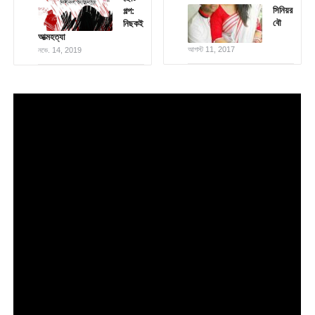
সিনিয়র
গল্প:
বৌ
নিছকই
আত্মহত্যা
আগস্ট 11, 2017
নভে. 14, 2019