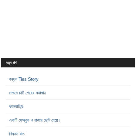
নতুন গল্প
বন্ধন Ties Story
দেখতে চাই শেষের সমাধান
কালরাত্রি
একটি ফেসবুক ও রাজার ছোট মেয়ে।
বিষন্ন রাত