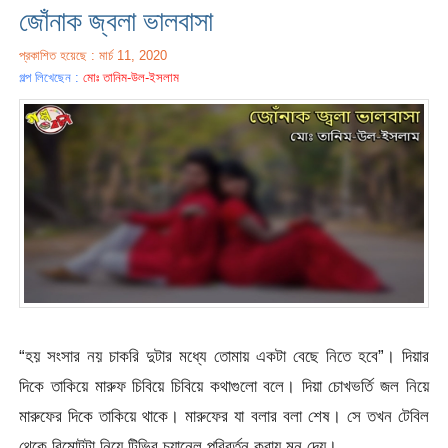
জোঁনাক জ্বলা ভালবাসা
প্রকাশিত হয়েছে : মার্চ 11, 2020
গল্প লিখেছেন :
মোঃ তানিম-উল-ইসলাম
“হয় সংসার নয় চাকরি দুটার মধ্যে তোমায় একটা বেছে নিতে হবে”। দিয়ার
দিকে তাকিয়ে মারুফ চিবিয়ে চিবিয়ে কথাগুলো বলে। দিয়া চোখভর্তি জল নিয়ে
মারুফের দিকে তাকিয়ে থাকে। মারুফের যা বলার বলা শেষ। সে তখন টেবিল
থেকে রিমোটটা নিয়ে টিভির চ্যানেল পরিবর্তন করায় মন দেয়।