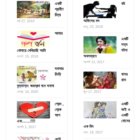
একটি
বউ
গ্রামীণ
চিত্র
অফিসের বস
মার্চ 27, 2019
জানু. 23, 2018
আমার
একটি
সত্য
ঘটনা
খোদারে দেখিয়াছি আমি
অবলম্বনে
সেপ্টে. 15, 2018
আগস্ট 12, 2017
ঘনাদার
চিংড়ি
বাসর
রাত
বৃত্তান্ত: জয়দ্রথ বধে ঘনাদা
ফেব্রু. 10, 2020
জুন 17, 2017
প্রেম ,
একটি
ব্রেক
ভাই ও
আপ
একটি
বোনের
এবং……!!!!
এক দিন
আগস্ট 1, 2017
নভে. 19, 2017
ছোট