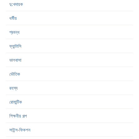
দু:খদায়ক
ধর্মীয়
প্রবন্ধ
ফ্যান্টাসি
ভালবাসা
ভৌতিক
রহস্য
রোমান্টিক
শিক্ষনীয় গল্প
সাইন্স-ফিকশন