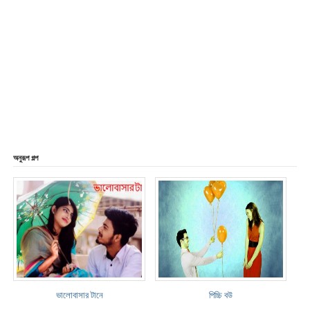
অনুরূপ গল্প
ভালোবাসার টানে
পিচ্চি বউ