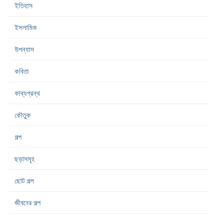
ইতিহাস
ইসলামিক
উপন্যাস
কবিতা
কাব্যগ্রন্থ
কৌতুক
গল্প
ছড়াসমূহ
ছোট গল্প
জীবনের গল্প