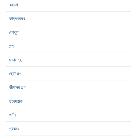
কবিতা
কাব্যগ্রন্থ
কৌতুক
গল্প
ছড়াসমূহ
ছোট গল্প
জীবনের গল্প
দু:খদায়ক
ধর্মীয়
প্রবন্ধ