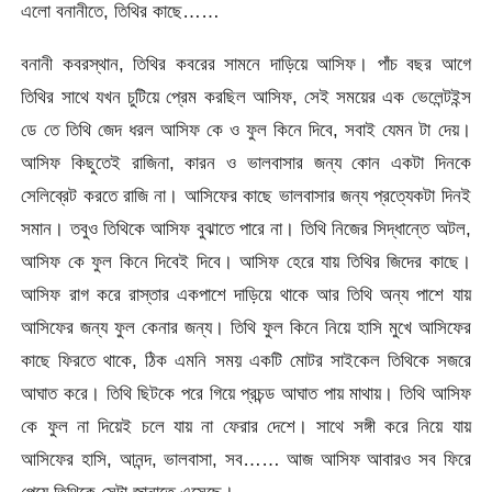
এলো বনানীতে, তিথির কাছে……
বনানী কবরস্থান, তিথির কবরের সামনে দাড়িয়ে আসিফ। পাঁচ বছর আগে
তিথির সাথে যখন চুটিয়ে প্রেম করছিল আসিফ, সেই সময়ের এক ভেলেন্টইন্স
ডে তে তিথি জেদ ধরল আসিফ কে ও ফুল কিনে দিবে, সবাই যেমন টা দেয়।
আসিফ কিছুতেই রাজিনা, কারন ও ভালবাসার জন্য কোন একটা দিনকে
সেলিব্রেট করতে রাজি না। আসিফের কাছে ভালবাসার জন্য প্রত্যেকটা দিনই
সমান। তবুও তিথিকে আসিফ বুঝাতে পারে না। তিথি নিজের সিদ্ধান্তে অটল,
আসিফ কে ফুল কিনে দিবেই দিবে। আসিফ হেরে যায় তিথির জিদের কাছে।
আসিফ রাগ করে রাস্তার একপাশে দাড়িয়ে থাকে আর তিথি অন্য পাশে যায়
আসিফের জন্য ফুল কেনার জন্য। তিথি ফুল কিনে নিয়ে হাসি মুখে আসিফের
কাছে ফিরতে থাকে, ঠিক এমনি সময় একটি মোটর সাইকেল তিথিকে সজরে
আঘাত করে। তিথি ছিটকে পরে গিয়ে প্রচন্ড আঘাত পায় মাথায়। তিথি আসিফ
কে ফুল না দিয়েই চলে যায় না ফেরার দেশে। সাথে সঙ্গী করে নিয়ে যায়
আসিফের হাসি, আনন্দ, ভালবাসা, সব…… আজ আসিফ আবারও সব ফিরে
পেয়ে তিথিকে সেটা জানাতে এসেছে।