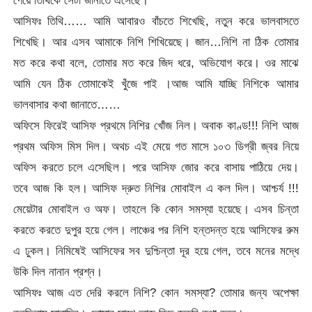
আসিফঃ তিথি…… আমি আবারও বাঁচতে শিখেছি, নতুন করে ভালবাসতে
শিখেছি। আর এসব আমাকে নিশি শিখিয়েছে। জান…নিশি না ঠিক তোমার
মত করে কথা বলে, তোমার মত করে জিদ ধরে, অভিযোগ করে। ওর মাঝে
আমি যেন ঠিক তোমাকেই খুঁজে পাই ।আজ আমি যাচ্ছি নিশিকে আমার
ভালবাসার কথা জানাতে……
অফিসে ফিরেই আসিফ প্রথমে নিশির খোঁজ নিল। অবাক কাণ্ড!!! নিশি আজ
প্রথম অফিস মিস দিল। অথচ এই মেয়ে গত মাসে ১০৩ ডিগ্রী জ্বর নিয়ে
অফিস করতে চলে এসেছিল। পরে আসিফ জোর করে বাসায় পাঠিয়ে দেয়।
তবে আজ কি হল। আসিফ দ্রুত নিশির মোবাইল এ কল দিল। আশ্চর্য !!!
মেয়েটার মোবাইল ও অফ। তাহলে কি কোন সমস্যা হয়েছে। এসব চিন্তা
করতে করতে দুপুর হয়ে গেল। লাঞ্চের পর নিশি হন্তদন্ত হয়ে আসিফের রুম
এ ঢুকল। নিমিষেই আসিফের সব দুশ্চিন্তা দূর হয়ে গেল, তবে মনের মদ্ধে
উকি দিল নানান প্রশ্ন।
আসিফঃ আজ এত দেরি করলে নিশি? কোন সমস্যা? তোমার জন্য অপেক্ষা