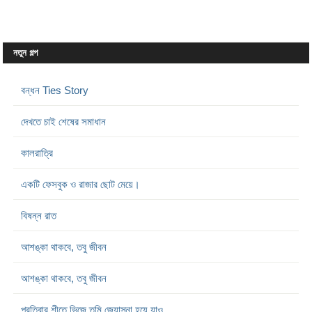
নতুন গল্প
বন্ধন Ties Story
দেখতে চাই শেষের সমাধান
কালরাত্রি
একটি ফেসবুক ও রাজার ছোট মেয়ে।
বিষন্ন রাত
আশঙ্কা থাকবে, তবু জীবন
আশঙ্কা থাকবে, তবু জীবন
প্রতিবার শীতে ভিজে তুমি জ্যোস্না হয়ে যাও