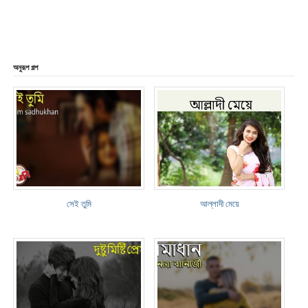
অনুরূপ গল্প
সেই তুমি
আল্লাদী মেয়ে