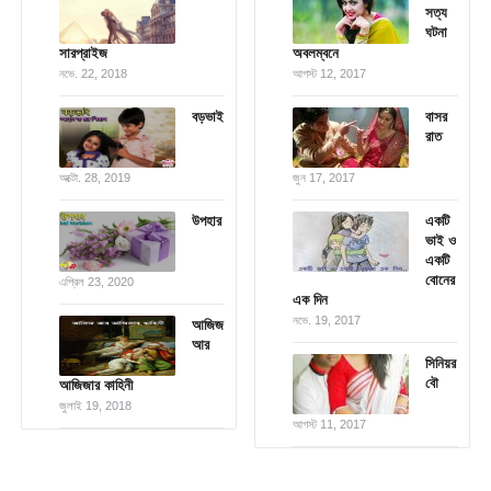
সত্য
ঘটনা
সারপ্রাইজ
অবলম্বনে
নভে. 22, 2018
আগস্ট 12, 2017
বড়ভাই
বাসর
রাত
অক্টো. 28, 2019
জুন 17, 2017
উপহার
একটি
ভাই ও
একটি
বোনের
এপ্রিল 23, 2020
এক দিন
নভে. 19, 2017
আজিজ
আর
সিনিয়র
বৌ
আজিজার কাহিনী
জুলাই 19, 2018
আগস্ট 11, 2017