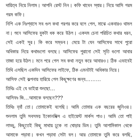
দায়িত্ব নিয়ে নিলাম। আপনি রেস্ট নিন। কফি খাবেন স্যার। নিয়ে আসি গরম
গরম কফি।
নিশি এক নিঃশ্বাসে সব গুল কথা গরগর করে বলে গেল, মাঝে একবারও থামল
না। শুনে আসিফের বুকটা ধক করে উঠল। একদম চেনা পরিচিত কথার ধরন,
সেই একই সুর। কি করে সম্ভব। মেয়ে টা যেন আসিফের সাথে পুরো
অধিকার নিয়ে কথাগুলো বলছে। আসিফের পুরানো সেই সৃতি গুলো আবার
তাজা হয়ে উঠল। মনে পরে গেল সব কথা নতুন করে আবারও। ঠিক এভাবেই
তিথি এসছিল একদিন আসিফের লাইফে, ঠিক এমনটাই অধিকার নিয়ে।
আসিফ সেই কল্পনায় হারিয়ে গেল কিছুক্ষণের জন্য………
তিথিঃ এই যে ভাইয়া শুনছো…
আসিফঃ জি…আমাকে বলছেন???
তিথিঃ হ্যাঁ তো। তোমাকেই বলেছি। আমি তোমার এক বছরের জুনিওর।
শুনলাম তুমি সবসময় ইকোনমিক্স এ হাইয়েস্ট মার্কস পাও। আমি তো পাই
লাড্ডু, কিছুতেই কিছু মাথায় ঢুকে না ঘোড়ার ডিম। তুমি আগামিকাল থেকে
আমাকে পড়াবা। কখন পড়াবা সেটা বল। আর তোমাকে তুমি করে বলছি,