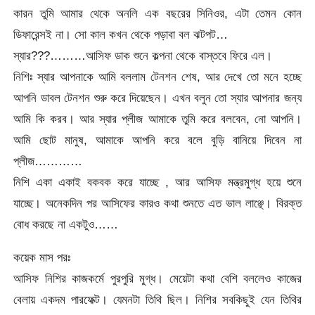
কারন তুমি আমার থেকে অনলি এক বছরের সিনিওর, এটা তেমন কোন
ডিফারেন্সই না। সো কাল কখন থেকে পড়াবা বল ঝটপট…
স্যার???………আসিফ ডাক শুনে কল্পনা থেকে বাস্তবে ফিরে এল।
নিশিঃ স্যার আপনাকে আমি বললাম টেনশন শেষ, আর দেখে তো মনে হচ্ছে
আপনি ডাবল টেনশন শুরু করে দিয়েছেন। এখন বলুন তো স্যার আপনার জন্য
আমি কি করব। আর স্যার প্লীজ আমাকে তুমি করে বলবেন, নো আপনি।
আমি ছোট মানুষ, আমাকে আপনি করে বলে বুড়ি বানিয়ে দিবেন না
প্লীজ…………
নিশি একা একাই বকবক করে যাচ্ছে , আর আসিফ মন্ত্রমুগ্ধ হয়ে শুনে
যাচ্ছে। অনেকদিন পর আসিফের কারও কথা শুনতে এত ভাল লাঞ্ছে। বিরক্ত
বোধ করছে না একটুও……
কয়েক মাস পরঃ
আসিফ নিশির কাজকর্মে পুরপুরি মুগ্ধ। মেয়েটা কথা বেশি বললেও কাজের
বেলায় একদম পারফেক্ট। যেমনটা তিথি ছিল। নিশির সবকিছুই যেন তিথির