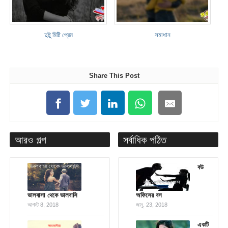
দুষ্টু মিষ্টি প্রেম
সমাধান
Share This Post
আরও গল্প
সর্বাধিক পঠিত
বউ
ভালবাসা থেকে ভালবাসি
অফিসের বস
আগস্ট 8, 2018
জানু. 23, 2018
একটি