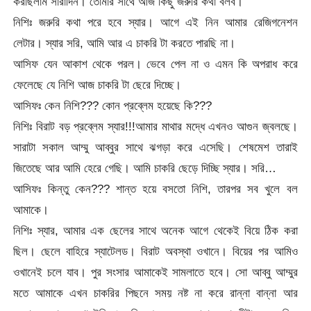
করছিলাম সারাদিন। তোমার সাথে আজ কিছু জরুরি কথা বলব।
নিশিঃ জরুরি কথা পরে হবে স্যার। আগে এই নিন আমার রেজিগনেশন
লেটার। স্যার সরি, আমি আর এ চাকরি টা করতে পারছি না।
আসিফ যেন আকাশ থেকে পরল। ভেবে পেল না ও এমন কি অপরাধ করে
ফেলেছে যে নিশি আজ চাকরি টা ছেরে দিচ্ছে।
আসিফঃ কেন নিশি??? কোন প্রব্লেম হয়েছে কি???
নিশিঃ বিরাট বড় প্রব্লেম স্যার!!!আমার মাথার মদ্ধে এখনও আগুন জ্বলছে।
সারাটা সকাল আম্মু আব্বুর সাথে ঝগড়া করে এসেছি। শেষমেশ তারাই
জিতেছে আর আমি হেরে গেছি। আমি চাকরি ছেড়ে দিচ্ছি স্যার। সরি…
আসিফঃ কিন্তু কেন??? শান্ত হয়ে বসতো নিশি, তারপর সব খুলে বল
আমাকে।
নিশিঃ স্যার, আমার এক ছেলের সাথে অনেক আগে থেকেই বিয়ে ঠিক করা
ছিল। ছেলে বাহিরে স্যাটেলড। বিরাট অবস্থা ওখানে। বিয়ের পর আমিও
ওখানেই চলে যাব। পুর সংসার আমাকেই সামলাতে হবে। সো আব্বু আম্মুর
মতে আমাকে এখন চাকরির পিছনে সময় নষ্ট না করে রান্না বান্না আর