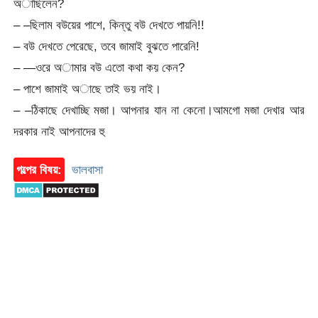
অাছিলেন?
– –ছিলাম বউয়ের পাশে, কিন্তু বউ দেখতে পায়নি!!
– বউ দেখতে পেরেছে, তবে জামাই বুঝতে পারেনি!
– —ওরে অামার বউ এতো কথা কয় কেন?
– পাশে জামাই অাছে তাই ভয় নাই।
– –ঠিকাছে দেখাচ্ছি মজা। আপনার যান না কেনো।আমগো মজা দেখার আর
দরকার নাই আপনাদের হু
গল্পের বিষয়:
ভালবাসা