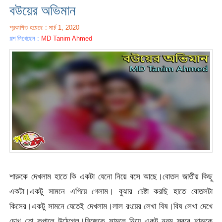
বউয়ের অভিমান
প্রকাশিত হয়েছে : মার্চ 1, 2020
গল্প লিখেছেন :
MD Tanim Ahmed
শারুকে দেখলাম হাতে কি একটা যেনো নিয়ে বসে আছে।বোতল জাতীয় কিছু
একটা।একটু সামনে এগিয়ে গেলাম। বুঝার চেষ্টা করছি হাতে বোতলটা
কিসের।একটু সামনে যেতেই দেখলাম।লাল রংয়ের লেখা বিষ।বিষ লেখা দেখে
চোখ তো কপালে উঠেগেল।নিজেকে সামলে নিয়ে একটু নরম স্বরে শারুকে