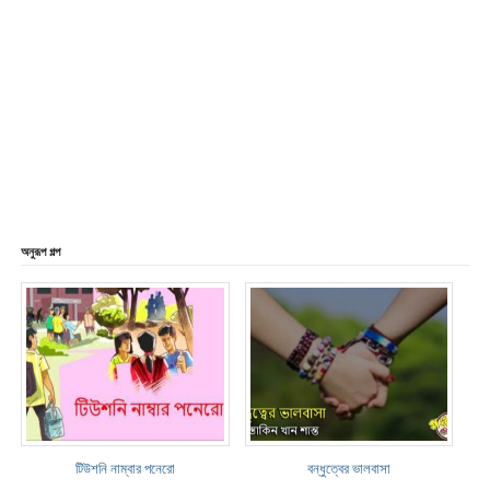
অনুরূপ গল্প
টিউশনি নাম্বার পনেরো
বন্ধুত্বের ভালবাসা