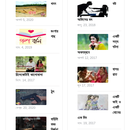
খনন
বউ
অফিসের বস
আগস্ট 5, 2020
জানু. 23, 2018
গুংগার
গাছ
একটি
সত্য
ঘটনা
নভে. 4, 2019
অবলম্বনে
আগস্ট 12, 2017
বাসর
রাত
চিলেকোটাই ভালোবাসা
ডিসে. 14, 2017
জুন 17, 2017
ঠুস
একটি
ভাই ও
একটি
ফেব্রু. 20, 2020
বোনের
এক দিন
বাড়িটা
নভে. 19, 2017
বড্ড
নির্জন!