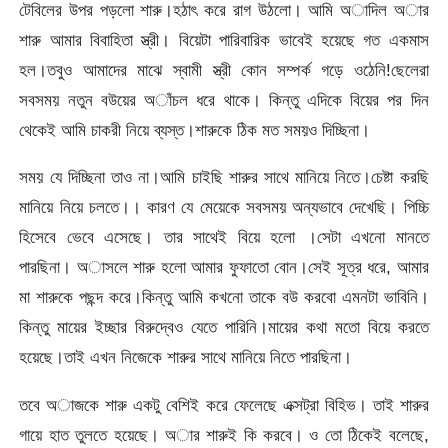
টেবিলের উপর পড়লো শারু।হঠাৎ করে রাগ উঠলো। আমি অাদিল অার
শারু আমার বিবাহিতা স্ত্রী। বিয়েটা পারিবারিক ভাবেই হয়েছে গত একমাস
হল।তবুও আমাদের মাঝে স্বামী স্ত্রী কোন সম্পর্ক গড়ে ওঠেনি!ছেলেরা
সবসময় নতুন বউয়ের অাঁচল ধরে থাকে। কিন্তু এদিকে বিয়ের পর দিন
থেকেই আমি চাকরী নিয়ে ব্যস্ত।শারুকে ঠিক মত সময়ও দিচ্ছিনা।
সময় যে দিচ্ছিনা তাও না।আমি চাইছি শারুর সাথে মানিয়ে নিতে।চেষ্টা করছি
মানিয়ে নিয়ে চলতে।। কারণ যে মেয়েকে সবসময় অন্যভাবে দেখেছি। পিচ্চি
হিসেবে ভেবে এসেছে। তার সাথেই বিয়ে হলো ।সেটা এখনো মানতে
পারছিনা। অাসলে শারু হলো আমার ফুফাতো বোন।সেই সূত্র ধরে, আমার
মা শারুকে পছন্দ করে।কিন্তু আমি কখনো তাকে বউ করবো এমনটা ভাবিনি।
কিন্তু মায়ের ইচ্ছার বিরুদ্বেও যেতে পারিনি।মায়ের কথা মতো বিয়ে করতে
হয়েছে।তাই এখন নিজেকে শারুর সাথে মানিয়ে নিতে পারছিনা।
তবে অাজকে শারু একটু বেশিই করে ফেলেছে এক্সট্রা বিহিভ। তাই শারুর
গায়ে হাত তুলতে হয়েছে। অার শারুই কি করবে। ও তো ঠিকেই বলেছে,