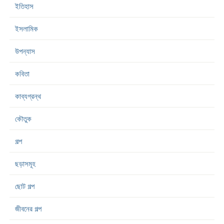
ইতিহাস
ইসলামিক
উপন্যাস
কবিতা
কাব্যগ্রন্থ
কৌতুক
গল্প
ছড়াসমূহ
ছোট গল্প
জীবনের গল্প