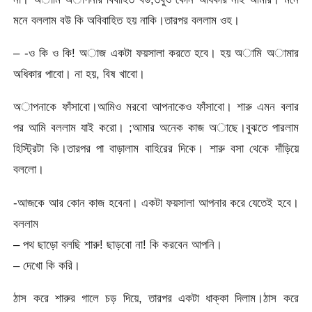
মনে বললাম বউ কি অবিবাহিত হয় নাকি।তারপর বললাম ওহ।
– -ও কি ও কি! অাজ একটা ফয়সালা করতে হবে। হয় অামি অামার
অধিকার পাবো। না হয়, বিষ খাবো।
অাপনাকে ফাঁসাবো।আমিও মরবো আপনাকেও ফাঁসাবো। শারু এমন বলার
পর আমি বললাম যাই করো। ;আমার অনেক কাজ অাছে।বুঝতে পারলাম
হিস্ট্রিটা কি।তারপর পা বাড়ালাম বাহিরের দিকে। শারু বসা থেকে দাঁড়িয়ে
বললো।
-আজকে আর কোন কাজ হবেনা। একটা ফয়সালা আপনার করে যেতেই হবে।
বললাম
– পথ ছাড়ো বলছি শারু! ছাড়বো না! কি করবেন আপনি।
– দেখো কি করি।
ঠাস করে শারুর গালে চড় দিয়ে, তারপর একটা ধাক্কা দিলাম।ঠাস করে