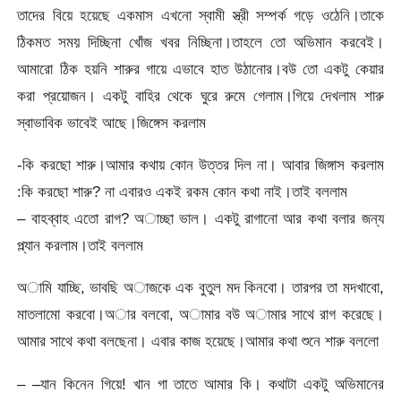
তাদের বিয়ে হয়েছে একমাস এখনো স্বামী স্ত্রী সম্পর্ক গড়ে ওঠেনি।তাকে
ঠিকমত সময় দিচ্ছিনা খোঁজ খবর নিচ্ছিনা।তাহলে তো অভিমান করবেই।
আমারো ঠিক হয়নি শারুর গায়ে এভাবে হাত উঠানোর।বউ তো একটু কেয়ার
করা প্রয়োজন। একটু বাহির থেকে ঘুরে রুমে গেলাম।গিয়ে দেখলাম শারু
স্বাভাবিক ভাবেই আছে।জিঙ্গেস করলাম
-কি করছো শারু।আমার কথায় কোন উত্তর দিল না। আবার জিঙ্গাস করলাম
:কি করছো শারু? না এবারও একই রকম কোন কথা নাই।তাই বললাম
– বাহব্বাহ এতো রাগ? অাচ্ছা ভাল। একটু রাগানো আর কথা বলার জন্য
প্ল্যান করলাম।তাই বললাম
অামি যাচ্ছি, ভাবছি অাজকে এক বুতুল মদ কিনবো। তারপর তা মদখাবো,
মাতলামো করবো।অার বলবো, অামার বউ অামার সাথে রাগ করেছে।
আমার সাথে কথা বলছেনা। এবার কাজ হয়েছে।আমার কথা শুনে শারু বললো
– –যান কিনেন গিয়ে! খান গা তাতে আমার কি। কথাটা একটু অভিমানের