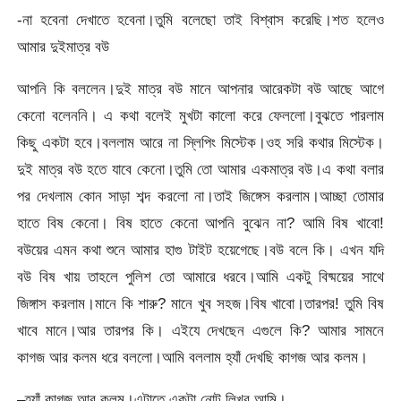
-না হবেনা দেখাতে হবেনা।তুমি বলেছো তাই বিশ্বাস করেছি।শত হলেও
আমার দুইমাত্র বউ
আপনি কি বললেন।দুই মাত্র বউ মানে আপনার আরেকটা বউ আছে আগে
কেনো বলেননি। এ কথা বলেই মুখটা কালো করে ফেললো।বুঝতে পারলাম
কিছু একটা হবে।বললাম আরে না স্লিপিং মিস্টেক।ওহ সরি কথার মিস্টেক।
দুই মাত্র বউ হতে যাবে কেনো।তুমি তো আমার একমাত্র বউ।এ কথা বলার
পর দেখলাম কোন সাড়া শব্দ করলো না।তাই জিঙ্গেস করলাম।আচ্ছা তোমার
হাতে বিষ কেনো। বিষ হাতে কেনো আপনি বুঝেন না? আমি বিষ খাবো!
বউয়ের এমন কথা শুনে আমার হাগু টাইট হয়েগেছে।বউ বলে কি। এখন যদি
বউ বিষ খায় তাহলে পুলিশ তো আমারে ধরবে।আমি একটু বিষ্ময়ের সাথে
জিঙ্গাস করলাম।মানে কি শারু? মানে খুব সহজ।বিষ খাবো।তারপর! তুমি বিষ
খাবে মানে।আর তারপর কি। এইযে দেখছেন এগুলে কি? আমার সামনে
কাগজ আর কলম ধরে বললো।আমি বললাম হ্যাঁ দেখছি কাগজ আর কলম।
–হ্যাঁ কাগজ আর কলম।এটাতে একটা নোট লিখব আমি।