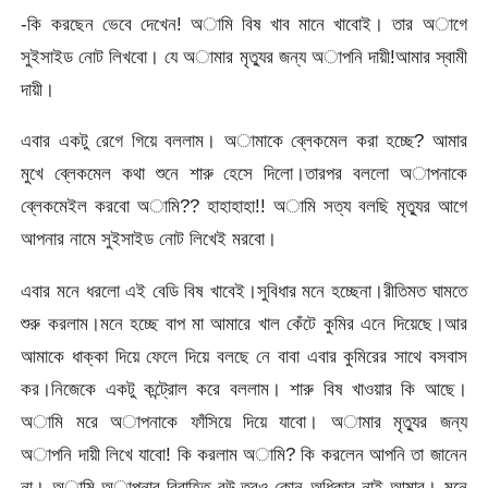
-কি করছেন ভেবে দেখেন! অামি বিষ খাব মানে খাবোই। তার অাগে
সুইসাইড নোট লিখবো। যে অামার মৃত্যুর জন্য অাপনি দায়ী!আমার স্বামী
দায়ী।
এবার একটু রেগে গিয়ে বললাম। অামাকে ব্লেকমেল করা হচ্ছে? আমার
মুখে ব্লেকমেল কথা শুনে শারু হেসে দিলো।তারপর বললো অাপনাকে
ব্লেকমেইল করবো অামি?? হাহাহাহা!! অামি সত্য বলছি মৃত্যুর আগে
আপনার নামে সুইসাইড নোট লিখেই মরবো।
এবার মনে ধরলো এই বেডি বিষ খাবেই।সুবিধার মনে হচ্ছেনা।রীতিমত ঘামতে
শুরু করলাম।মনে হচ্ছে বাপ মা আমারে খাল কেঁটে কুমির এনে দিয়েছে।আর
আমাকে ধাক্কা দিয়ে ফেলে দিয়ে বলছে নে বাবা এবার কুমিরের সাথে বসবাস
কর।নিজেকে একটু কন্ট্রোল করে বললাম। শারু বিষ খাওয়ার কি আছে।
অামি মরে অাপনাকে ফাঁসিয়ে দিয়ে যাবো। অামার মৃত্যুর জন্য
অাপনি দায়ী লিখে যাবো! কি করলাম অামি? কি করলেন আপনি তা জানেন
না। অামি অাপনার বিবাহিত বউ,তবুও কোন অধিকার নাই আমার। মনে