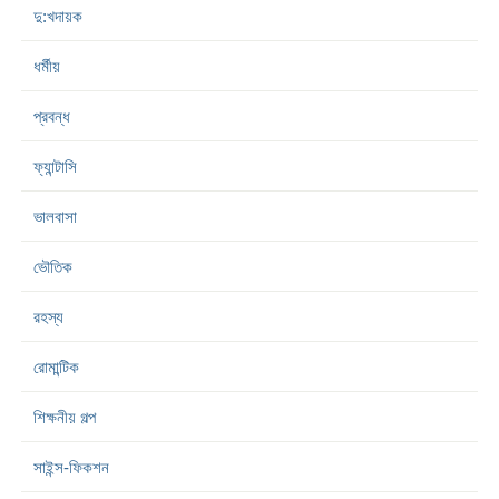
দু:খদায়ক
ধর্মীয়
প্রবন্ধ
ফ্যান্টাসি
ভালবাসা
ভৌতিক
রহস্য
রোমান্টিক
শিক্ষনীয় গল্প
সাইন্স-ফিকশন