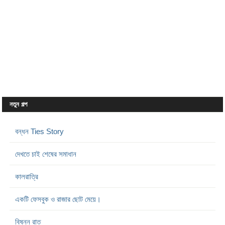
নতুন গল্প
বন্ধন Ties Story
দেখতে চাই শেষের সমাধান
কালরাত্রি
একটি ফেসবুক ও রাজার ছোট মেয়ে।
বিষন্ন রাত