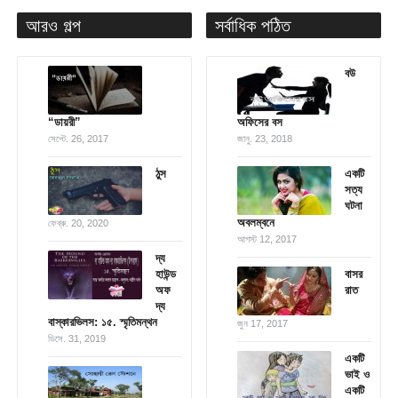
আরও গল্প
সর্বাধিক পঠিত
বউ
“ডায়রী”
অফিসের বস
সেপ্টে. 26, 2017
জানু. 23, 2018
ঠুস
একটি
সত্য
ঘটনা
অবলম্বনে
ফেব্রু. 20, 2020
আগস্ট 12, 2017
দ্য
হাউন্ড
বাসর
অফ
রাত
দ্য
বাস্কারভিলস: ১৫. স্মৃতিমন্থন
জুন 17, 2017
ডিসে. 31, 2019
একটি
ভাই ও
একটি