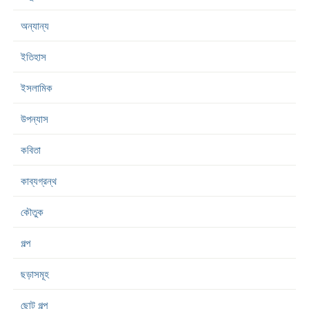
অন্যান্য
ইতিহাস
ইসলামিক
উপন্যাস
কবিতা
কাব্যগ্রন্থ
কৌতুক
গল্প
ছড়াসমূহ
ছোট গল্প