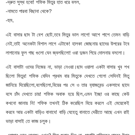
-দ্রুত সুস্থ হবো! শফিক মিতুর হাত ধরে বলল,
-নামতে পারবা বিছানা থেকে?
-হুম,
এই বাসার ছাদ টা বেশ ছোট,তবে মিতুর ভাল লাগে! আশে পাশে তেমন বাড়ি
নেই,তাই অনেকটা বিশাল লাগে এটাকে! হালকা জোছনায় ছাদের উপরের টবে
লাগানোর ফুল গাছ গুলো যেন জ্বলছিলো! ওরা দুজন গিয়ে দোলনায় বসলো।
এই বাসাটা ওদের নিজের না, ভাড়া নেওয়া।ছাদ ওয়ালা একটা বাসার খুব শখ
ছিলো মিতুর! শফিক যেদিন প্রথম বার মিতুকে দেখতে গেলো সেদিনই মিতু
জানিয়ে দিয়েছিলো,বলেছিলো,বিয়ের পর সে ও তার হ্যাজবেন্ড একসাথে ছাদে
বসে চাঁদ দেখতে চায়! শফিক অবাক হয়ে ছিল,এমন ইচ্ছা ওর কাছে কেউ
কখনো জানায় নি! শফিক তখনই ঠিক করেছিল বিয়ে করলে এই মেয়েকেই
করবে আর একটা বাড়িও বানাবে! বাড়ি যেহেতু বানাতে দেরীতে আছে এখন রাই
ভাড়া বাসাই তে কাজ চলুক।