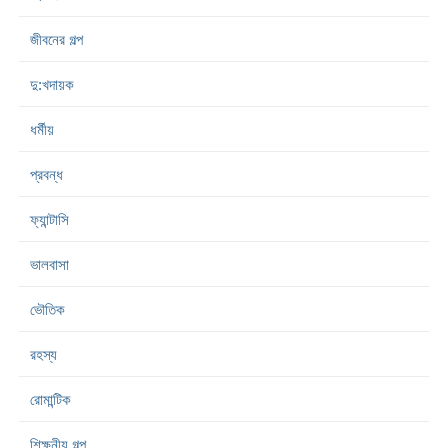
জীবনের গল্প
দু:খদায়ক
ধর্মীয়
প্রবন্ধ
ফ্যান্টাসি
ভালবাসা
ভৌতিক
রহস্য
রোমান্টিক
শিক্ষনীয় গল্প