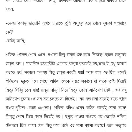
সব চাইতে বেশি করেছে। মিতু শফিককে রোবটের মত দাঁড়িয়ে থাকতে দেখে
বলল,
-ভেজা কাপড় ছাড়োনি এখনো, রাতে তুমি অসুস্থ হয়ে গেলে ফুচকা খাওয়াবে
কে?
-যাচ্ছি আমি,
শফিক গোসল শেষে এসে দেখলো মিতু রান্না শুরু করে দিয়েছে! দুজন মানুষের
রান্না অল্প। সারাদিনে তরকারীটা একবার রান্না করলেই হয়,ভাত টা শুধু দুবেলা
করতে হয়! সকালে অবশ্য মিতু রান্না করেই যায়! আজ হাফ ডে ছিল বলেই
শফিকের দ্রুত এসে গেছে অফিস থেকে নয়ত সকালে যা থাকে তাই দিয়েই
মিতুর দিব্যি চলে যায়! রান্না বান্না নিয়ে মিতুর কোন অভিযোগ নেই , ওর শুধু
অভিযোগ জন্মায় ওর মন মত চলতে না দিলেই। মন মত চলা মানেই রাতে ছাদে
যাওয়া,বৃষ্টিতে ভেজা এগুলো। শফিক যদিও এসব কঠিন ভাবেই মানা করে!
কিন্তু শেষে গিয়ে মেনে নিতেই হয়। দুপুরে খাওয়া দাওয়ার পর থেকেই শফিক
টেনশনে ছিল কখন যেন মিতু বলে ওঠে ওর মাথা ব্যাথা করছে! তবে সন্ধ্যার