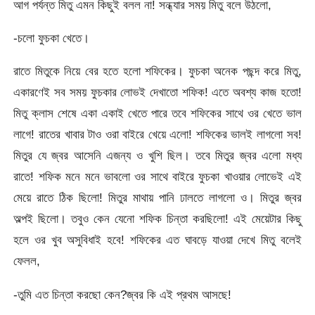
আগ পর্যন্ত মিতু এমন কিছুই বলল না! সন্ধ্যার সময় মিতু বলে উঠলো,
-চলো ফুচকা খেতে।
রাতে মিতুকে নিয়ে বের হতে হলো শফিকের। ফুচকা অনেক পছন্দ করে মিতু,
একারণেই সব সময় ফুচকার লোভই দেখাতো শফিক! এতে অবশ্য কাজ হতো!
মিতু ক্লাস শেষে একা একাই খেতে পারে তবে শফিকের সাথে ওর খেতে ভাল
লাগে! রাতের খাবার টাও ওরা বাইরে খেয়ে এলো! শফিকের ভালই লাগলো সব!
মিতুর যে জ্বর আসেনি এজন্য ও খুশি ছিল। তবে মিতুর জ্বর এলো মধ্য
রাতে! শফিক মনে মনে ভাবলো ওর সাথে বাইরে ফুচকা খাওয়ার লোভেই এই
মেয়ে রাতে ঠিক ছিলো! মিতুর মাথায় পানি ঢালতে লাগলো ও। মিতুর জ্বর
অল্পই ছিলো। তবুও কেন যেনো শফিক চিন্তা করছিলো! এই মেয়েটার কিছু
হলে ওর খুব অসুবিধাই হবে! শফিকের এত ঘাবড়ে যাওয়া দেখে মিতু বলেই
ফেলল,
-তুমি এত চিন্তা করছো কেন?জ্বর কি এই প্রথম আসছে!