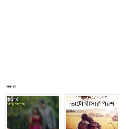
অনুরূপ গল্প