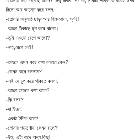
-তোমার ভাল লাগছে এখন? মিতু জবাব দিল না, মাথাটা শফিকের ঘারের উপর
দিলো!আর আস্তে করে বলল,
-তোমার অনুমতি ছাড়া আর ভিজবোনা, স্যরি!
-আচ্ছা,ঠিকাছে!চুপ করে থাকো।
-তুমি এখনো রেগে আছো?
-নাহ,রেগে নেই!
-তাহলে এমন করে কথা বলছো কেন?
-কেমন করে বললাম?
-এই যে চুপ করে থাকতে বললা,
-আচ্ছা,তাহলে কথা বলো?
-কি বলব?
-যা ইচ্ছা!
-একটা টপিক বলো!
-তোমার পড়াশোনা কেমন চলে?
-উহু, এটা বাদে অন্য কিছু!