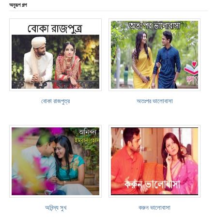
অনুরূপ গল্প
বোকা রাজপুত্র
অতঃপর ভালোবাসা
অনিন্দ্য সুখ
করুন ভালোবাসা