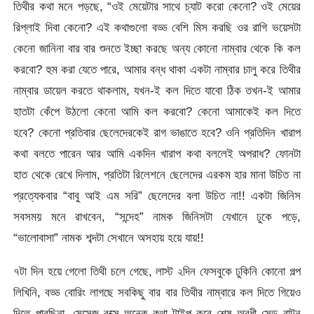
তিথীর কথা মনে পড়ছে, “ওই মেয়েটার সাথে চ্যাট করো কেনো? ওই মেয়ের
রিপ্লাই দিবা কেনো? এই কথাগুলো বড্ড বেশি মিস করছি ওর রাগি ভয়েসটা
কেনো জানিনা বার বার শুনতে ইচ্ছা করছে অন্য কোনো নাম্বার থেকে কি কল
করবো? হুম করা যেতে পারে, আমার বন্ধ থাকা একটা নাম্বার চালু করে তিথীর
নাম্বার ডায়েল করতে থাকলাম, যখন-ই কল দিতে যাবো ঠিক তখন-ই আমার
হাতটা কেঁপে উঠলো কেনো আমি কল করবো? কেনো আমাকেই কল দিতে
হবে? কেনো প্রতিবার ছেলেদেরকেই রাগ ভাঙাতে হবে? ওনি প্রতিদিন খারাপ
কথা বলতে পারেন আর আমি একদিন খারাপ কথা বললেই অপরাধ? ফোনটা
হাত থেকে রেখে দিলাম, প্রতিটা রিলেশনে ছেলেদের এরকম হার মানা উচিত না
প্রত্যেকবার “বাবু আই এম সরি” ছেলেদের বলা উচিত না!! একটা জিনিস
সবসময় মনে রাখবেন, “সন্দেহ” নামক জিনিসটা যেখানে ঢুকে পড়ে,
“ভালোবাসা” নামক শব্দটা সেখানে অসহায় হয়ে যায়!!
৭টা দিন হয়ে গেলো তিথী চলে গেছে, লাস্ট ২দিন ফেসবুকে ঢুকিনি কোনো গল্প
লিখিনি, বড্ড বোরিং লাগছে সবকিছু বার বার তিথীর নাম্বারে কল দিতে গিয়েও
দিতে পারছিনা, মেসেজ বক্সে অনেক কথা টাইপ করে শেষ অবধী সেন্ড বাটন