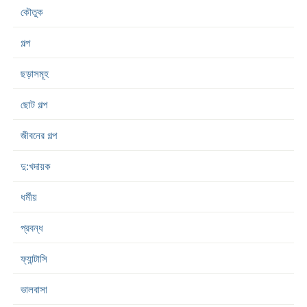
কৌতুক
গল্প
ছড়াসমূহ
ছোট গল্প
জীবনের গল্প
দু:খদায়ক
ধর্মীয়
প্রবন্ধ
ফ্যান্টাসি
ভালবাসা