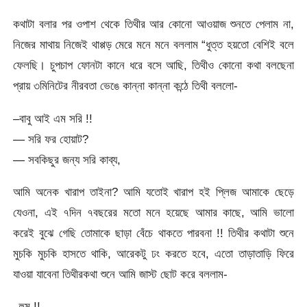
কথাটা বলার পর ওপাশ থেকে তিথীর আর কোনো আওয়াজ শুনতে পেলাম না,
নিজের মাথায় নিজেই থাপ্পড় মেরে মনে মনে বললাম “ধুত্ত হয়তো বেশিই বলে
ফেলছি। চুপচাপ ফোনটা কানে ধরে বসে আছি, তিথীও কোনো কথা বলছেনা
প্রায় ৩মিনিটের নীরবতা ভেঙে কান্না কান্না কন্ঠে তিথী বললো-
–বাবু আই এম সরি !!
— সরি ফর হোয়াট?
— সবকিছুর জন্য সরি কাব্য,
আমি অনেক খারাপ তাইনা? আমি যতোই খারাপ হই প্লিজ আমাকে ছেড়ে
যেওনা, এই ৭দিন ৭বছরের মতো মনে হয়েছে আমার কাছে, আমি ভালো
করেই বুঝে গেছি তোমাকে ছাড়া বেঁচে থাকতে পারবনা !! তিথীর কথাটা শুনে
মুচকি মুচকি হাসতে থাকি, আরেকটু ঢং করতে হবে, এতো তাড়াতাড়ি ফিরে
যাওয়া যাবেনা তিথীরকথা শুনে আমি জাস্ট ছোট করে বললাম-
–হুম !!