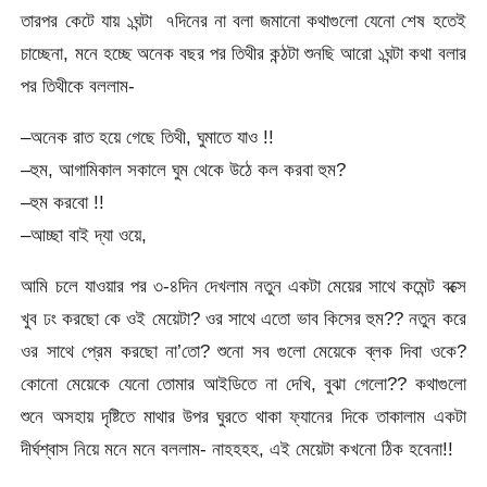
তারপর কেটে যায় ১ঘন্টা ৭দিনের না বলা জমানো কথাগুলো যেনো শেষ হতেই
চাচ্ছেনা, মনে হচ্ছে অনেক বছর পর তিথীর কন্ঠটা শুনছি আরো ১ঘন্টা কথা বলার
পর তিথীকে বললাম-
–অনেক রাত হয়ে গেছে তিথী, ঘুমাতে যাও !!
–হুম, আগামিকাল সকালে ঘুম থেকে উঠে কল করবা হুম?
–হুম করবো !!
–আচ্ছা বাই দ্যা ওয়ে,
আমি চলে যাওয়ার পর ৩-৪দিন দেখলাম নতুন একটা মেয়ের সাথে কমেন্ট বক্সে
খুব ঢং করছো কে ওই মেয়েটা? ওর সাথে এতো ভাব কিসের হুম?? নতুন করে
ওর সাথে প্রেম করছো না’তো? শুনো সব গুলো মেয়েকে ব্লক দিবা ওকে?
কোনো মেয়েকে যেনো তোমার আইডিতে না দেখি, বুঝা গেলো?? কথাগুলো
শুনে অসহায় দৃষ্টিতে মাথার উপর ঘুরতে থাকা ফ্যানের দিকে তাকালাম একটা
দীর্ঘশ্বাস নিয়ে মনে মনে বললাম- নাহহহহ, এই মেয়েটা কখনো ঠিক হবেনা!!