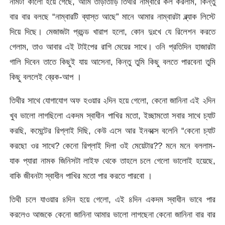
নামটা কালো হয়ে গেছে, আমি তাড়াতাড়ি তিথীর নাম্বারে কল করলাম, কিন্তু
বার বার বলছে “নাম্বারটি ব্যাস্ত আছে” মানে আমার নাম্বারটা ব্ল্যাক লিস্টে
দিয়ে দিছে। মেজাজটা প্রচন্ড খারাপ হলো, কোন দুঃখে যে রিলেশন করতে
গেলাম, তাও আবার এই টাইপের রাগি মেয়ের সাথে। ওনি প্রতিদিন হাজারটা
গালি দিবেন তাতে কিছুই যায় আসেনা, কিন্তু তুমি কিছু বলতে পারবেনা তুমি
কিছু বললেই ব্রেক-আপ ।
তিথীর সাথে যোগাযোগ অফ হওয়ার ২দিন হয়ে গেলো, কেনো জানিনা এই ২দিন
খুব ভালো লাগছিলো একদম স্বাধীন পাখির মতো, ইচ্ছামতো সবার সাথে চ্যাট
করছি, কমেন্টের রিপ্লাই দিছি, কেউ এসে আর ইনবক্সে বলেনি “কেনো চ্যাট
করছো ওর সাথে? কেনো রিপ্লাই দিলা ওই মেয়েটার?? মনে মনে বললাম-
যাক প্যারা নামক জিনিসটা লাইফ থেকে তাহলে চলে গেলো ভালোই হয়েছে,
বাকি জীবনটা স্বাধীন পাখির মতো পার করতে পারবো ।
তিথী চলে যাওয়ার ৪দিন হয়ে গেলো, এই ৪দিন একদম স্বাধীন ভাবে পার
করলেও আজকে কেনো জানিনা আমার ভালো লাগছেনা কেনো জানিনা বার বার