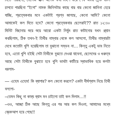
চাপতে পারছিনা “ইগো” নামক জিনিসটার কাছে বার বার কেনো জানিনা হেরে
যাচ্ছি, প্রত্যেকবার মনে একটাই প্রশ্ন জাগছে, কেনো আমি? কেনো
আমাকেই কল দিতে হবে? কেনো প্রত্যেকবার ছেলেরাই?? রাত ১২:৩০
মিনিট বিছানায় শুয়ে শুয়ে আরো একটা নির্ঘুম রাত কাটানোর যখন প্ল্যান
করছিলাম, ঠিক তখন-ই তিথীর নাম্বার থেকে কল আসলো, তিথীর নাম্বারটা
দেখে কতোটা খুশি হয়েছিলাম তা বুঝানো সম্ভব না… কিন্তু একটু ভাব নিতে
হবে, এতো খুশি হইছি সেটা তিথীকে বুঝতে দেওয়া যাবেনা, ছেলেদের ও গুরুত্ব
আছে সেটা তিথীকে বুঝাতে হবে খুশি ভাবটা কাটিয়ে স্বাভাবিক হয়ে কলটা
ধরলাম-
— এহেম এহেম! কি ব্যাপার? কল কেনো করলে? একটা দীর্ঘশ্বাস নিয়ে তিথী
বললো-
–তেমন কিছু না কাব্য ব্যাস মন চাইলো তাই কল দিলাম…!!
–ওও, আচ্ছা ঠিক আছে কিন্তু এর পর আর কল দিওনা, আমাদের মধ্যে
ব্রেকআপ হয়ে গেছে!!