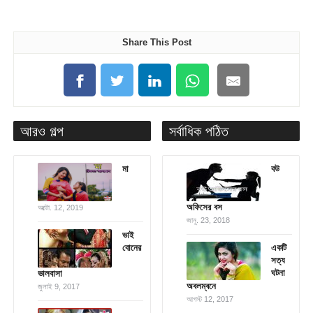
Share This Post
আরও গল্প
সর্বাধিক পঠিত
মা
বউ
অফিসের বস
অক্টো. 12, 2019
জানু. 23, 2018
ভাই
বোনের
একটি
সত্য
ঘটনা
ভালবাসা
অবলম্বনে
জুলাই 9, 2017
আগস্ট 12, 2017