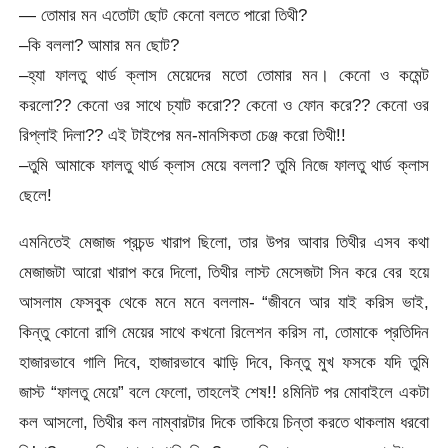
— তোমার মন এতোটা ছোট কেনো বলতে পারো তিথী?
–কি বললা? আমার মন ছোট?
–হ্যা ফালতু থার্ড ক্লাস মেয়েদের মতো তোমার মন। কেনো ও কমেন্ট
করলো?? কেনো ওর সাথে চ্যাট করো?? কেনো ও ফোন করে?? কেনো ওর
রিপ্লাই দিলা?? এই টাইপের মন-মানসিকতা চেঞ্জ করো তিথী!!
–তুমি আমাকে ফালতু থার্ড ক্লাস মেয়ে বললা? তুমি নিজে ফালতু থার্ড ক্লাস
ছেলে!
এমনিতেই মেজাজ প্রচন্ড খারাপ ছিলো, তার উপর আবার তিথীর এসব কথা
মেজাজটা আরো খারাপ করে দিলো, তিথীর লাস্ট মেসেজটা সিন করে বের হয়ে
আসলাম ফেসবুক থেকে মনে মনে বললাম- “জীবনে আর যাই করিস ভাই,
কিন্তু কোনো রাগি মেয়ের সাথে কখনো রিলেশন করিস না, তোমাকে প্রতিদিন
হাজারভাবে গালি দিবে, হাজারভাবে ঝাড়ি দিবে, কিন্তু মুখ ফসকে যদি তুমি
জাস্ট “ফালতু মেয়ে” বলে ফেলো, তাহলেই শেষ!! ৪মিনিট পর মোবাইলে একটা
কল আসলো, তিথীর কল নাম্বারটার দিকে তাকিয়ে চিন্তা করতে থাকলাম ধরবো