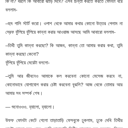
কি’না? ধরলে কি আবারো ঝাড়ি দিবে? এসব চিন্তা করতে করতে ফোনটা ধরে
বললাম-
–হুম গালি স্টার্ট করো। ওপাশ থেকে আমার কথার কোনো উত্তর পেলাম না
স্রেফ ফুঁপিয়ে ফুঁপিয়ে কান্না করার আওয়াজ আসছে আমি আবারো বললাম-
–তিথী তুমি কান্না করছো? কি আজব, কান্না তো আমার করার কথা, তুমি
কান্না করছো কেনো?
ফুঁপিয়ে ফুঁপিয়ে মেয়েটা বললো-
–তুমি আর জীবনেও আমাকে কল করবেনা কোনো মেসেজ করবে না,
কোনোভাবে যোগাযোগ করার চেষ্টা করবেনা বুঝলি? আজ থেকে তোমার আর
আমার সব সম্পর্ক শেষ।
— শুনোওওও. হ্যালো, হ্যালো।
উফফ ফোনটা কেটে গেলো তাড়াতাড়ি ফেসবুকে ঢুকলাম, ঢুকে দেখি তিথীর