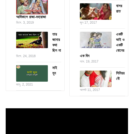
বাসর
রাত
আদিকালে রাজা-মহারাজা
ডিসে. 3, 2019
জুন 17, 2017
তার
একটি
জানার
ভাই ও
কথা
একটি
ছিল না
বোনের
এক দিন
ডিসে. 24, 2018
নভে. 19, 2017
মাই
মুন
সিনিয়র
বৌ
জানু. 2, 2021
আগস্ট 11, 2017