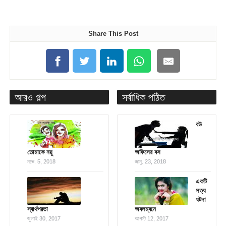
Share This Post
আরও গল্প
সর্বাধিক পঠিত
বউ
তোমাকে নয়ু
অফিসের বস
নভে. 5, 2018
জানু. 23, 2018
একটি
সত্য
ঘটনা
স্বার্থপরতা
অবলম্বনে
জুলাই 30, 2017
আগস্ট 12, 2017