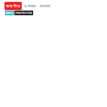
গল্পের বিষয়:
দু:খদায়ক
·
ভালবাসা