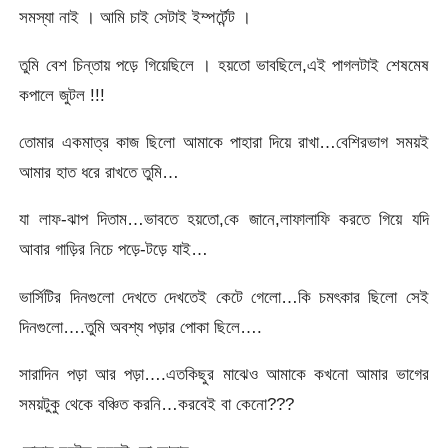
সমস্যা নাই । আমি চাই সেটাই ইম্পর্টেন্ট ।
তুমি বেশ চিন্তায় পড়ে গিয়েছিলে । হয়তো ভাবছিলে,এই পাগলটাই শেষমেষ
কপালে জুটল !!!
তোমার একমাত্র কাজ ছিলো আমাকে পাহারা দিয়ে রাখা…বেশিরভাগ সময়ই
আমার হাত ধরে রাখতে তুমি…
যা লাফ-ঝাপ দিতাম…ভাবতে হয়তো,কে জানে,লাফালাফি করতে গিয়ে যদি
আবার গাড়ির নিচে পড়ে-টড়ে যাই…
ভার্সিটির দিনগুলো দেখতে দেখতেই কেটে গেলো…কি চমৎকার ছিলো সেই
দিনগুলো….তুমি অবশ্য পড়ার পোকা ছিলে….
সারাদিন পড়া আর পড়া….এতকিছুর মাঝেও আমাকে কখনো আমার ভাগের
সময়টুকু থেকে বঞ্চিত করনি…করবেই বা কেনো???