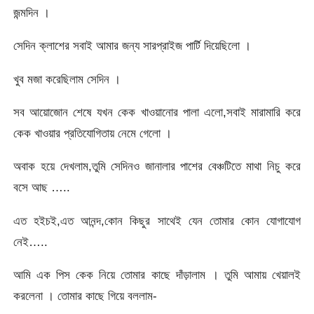
জন্মদিন ।
সেদিন ক্লাশের সবাই আমার জন্য সারপ্রাইজ পার্টি দিয়েছিলো ।
খুব মজা করেছিলাম সেদিন ।
সব আয়োজোন শেষে যখন কেক খাওয়ানোর পালা এলো,সবাই মারামারি করে
কেক খাওয়ার প্রতিযোগিতায় নেমে গেলো ।
অবাক হয়ে দেখলাম,তুমি সেদিনও জানালার পাশের বেঞ্চটিতে মাথা নিচু করে
বসে আছ …..
এত হইচই,এত আনন্দ,কোন কিছুর সাথেই যেন তোমার কোন যোগাযোগ
নেই…..
আমি এক পিস কেক নিয়ে তোমার কাছে দাঁড়ালাম । তুমি আমায় খেয়ালই
করলেনা । তোমার কাছে গিয়ে বললাম-