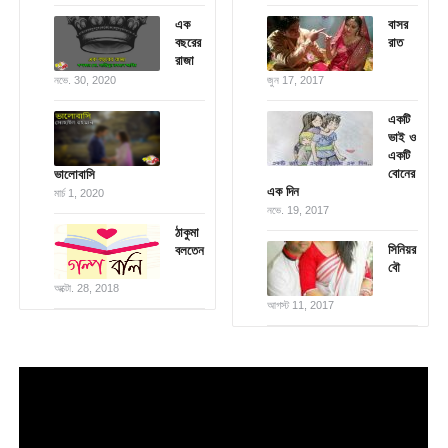
এক
বাসর
বছরের
রাত
রাজা
নভে. 30, 2020
জুন 17, 2017
একটি
ভাই ও
একটি
বোনের
ভালোবাসি
এক দিন
মার্চ 1, 2020
নভে. 19, 2017
ঠাকুমা
সিনিয়র
বলতেন
বৌ
অক্টো. 28, 2018
আগস্ট 11, 2017