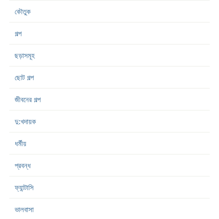
কৌতুক
গল্প
ছড়াসমূহ
ছোট গল্প
জীবনের গল্প
দু:খদায়ক
ধর্মীয়
প্রবন্ধ
ফ্যান্টাসি
ভালবাসা