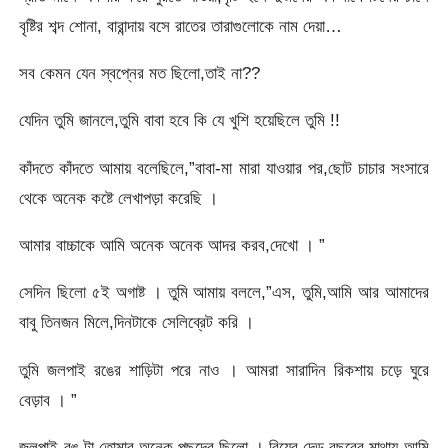
বৃষ্টির শব্দ শোনা, বারান্দায় বসে রাতের তারাগুলোকে নাম দেয়া…
সব কেমন যেন স্বপ্নের মত ছিলো,তাই না??
যেদিন তুমি জানলে,তুমি বাবা হবে কি যে খুশি হয়েছিলে তুমি !!
কাঁদতে কাঁদতে আমায় বলেছিলে,”বাবা-মা মারা যাওয়ার পর,ছোট চাচার সংসারে
থেকে অনেক কষ্টে লেখাপড়া করেছি ।
আমার বাচ্চাকে আমি অনেক অনেক আদর করব,দেখো । ”
সেদিন ছিলো ৫ই অগাষ্ট । তুমি আমায় বললে,”এস, তুমি,আমি আর আমাদের
বাবু তিনজন মিলে,দিনটাকে সেলিব্রেট করি ।
তুমি জলপাই রঙের শাড়িটা পরে নাও । আমরা সারাদিন রিকশায় চড়ে ঘুরে
বেড়াব । ”
জলপাই রঙ টা তোমার অনেক পছন্দের ছিলো । বিয়ের দেড় বছরের মাথায় আমি