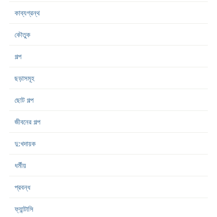
কাব্যগ্রন্থ
কৌতুক
গল্প
ছড়াসমূহ
ছোট গল্প
জীবনের গল্প
দু:খদায়ক
ধর্মীয়
প্রবন্ধ
ফ্যান্টাসি