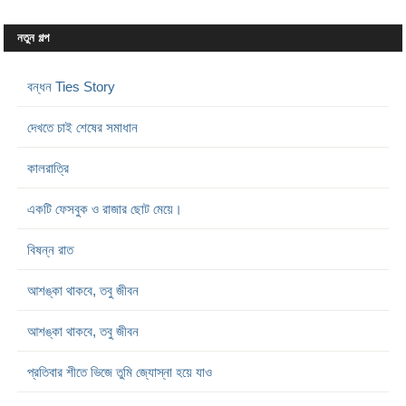
নতুন গল্প
বন্ধন Ties Story
দেখতে চাই শেষের সমাধান
কালরাত্রি
একটি ফেসবুক ও রাজার ছোট মেয়ে।
বিষন্ন রাত
আশঙ্কা থাকবে, তবু জীবন
আশঙ্কা থাকবে, তবু জীবন
প্রতিবার শীতে ভিজে তুমি জ্যোস্না হয়ে যাও