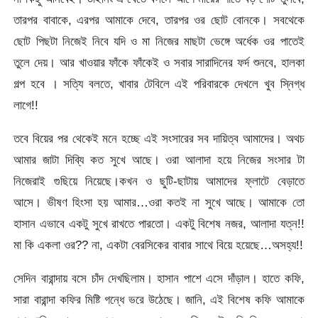
তারপর বাবাকে, এরপর আমাকে দেবে, তারপর ওর ছোট বোনকে। সবথেকে
ছোট পিছটা নিজেই নিবে যদি ও মা নিজের মাছটা ভেঙ্গে অর্ধেক ওর পাতেই
তুলে দেয়। আর খাওয়ার ফাঁকে ফাঁকেই ও সবার সারাদিনের ফর্দ শুনবে, হালকা
গল্প হবে । সত্যি বলতে, খাবার টেবিলে এই পরি
বারকে দেখলে খুব স্নিগ্ধ
লাগে!!
তবে বিয়ের পর থেকেই মনে হচ্ছে এই সংসারের সব দায়িত্ব আমাদের। অথচ
আমার জাটা দিব্যি কত সুখে আছে। ওরা আলাদা হয়ে নিজের সংসার টা
নিজেরাই গুছিয়ে নিয়েছে।কখন ও ছুটি-ছাটায় আমাদের ফ্লাটে বেড়াতে
আসে। ভীষণ হিংসা হয় আমার…ওরা কতই না সুখে আছে। আমাকে তো
হাসান এভাবে একটু সুখে রাখতে পারতো। একটু বিশেষ নজর, আলাদা যত্ন!!
মা কি একলা ওর?? না, একটা বেরসিকের বাবার সাথে বিয়ে হয়েছে…অসহ্য!!
সেদিন বারান্দায় বসে চাঁদ দেখছিলাম। হাসান পাশে এসে দাঁড়াল। হাতে কফি,
সারা বারান্দা কফির মিষ্টি গন্ধে ভরে উঠেছে। জানি, এই বিশেষ কফি আমাকে