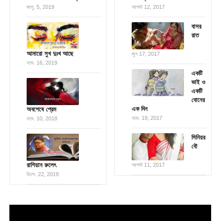
জানু. 5, 2019
আগস্ট 12, 2017
বাসর
রাত
আমারো সুখ দুঃখ আছে
জুন 17, 2017
নভে. 16, 2019
একটি
ভাই ও
একটি
বোনের
এক দিন
অবশেষে প্রেম
নভে. 19, 2017
নভে. 10, 2018
সিনিয়র
বৌ
রাশিয়ান রুলেৎ
আগস্ট 11, 2017
ডিসে. 22, 2019