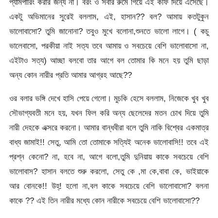
প্যামপারিং করার জন্য না। বরং ও সবার রুমে গিয়ে এই কফি দিয়ে এসেছে।
একটু অভিমানের সুরেই বললাম, এই, হাসান?? বল? আমায় কতটুকুন
ভালোবাসো? তুমি জানোনা? তবুও মুখে বলোনা,শুনতে ভালো লাগে। ( কচু
ভালেবাসো, পরকীয়া নাই সত্য তবে আমায় ও সবচেয়ে বেশি ভালোবাসো না,
এইটাও সত্য) আচ্ছা বলবো তার আগে বল তোমার কি মনে হয় তুমি ছাড়া
অন্য কোন নারীর প্রতি আমার আগ্রহ আছে??
ওর বলার ভঙ্গি দেখে হাসি পেয়ে গেলো। মুচকি হেসে বললাম, নিজেকে খুব খুব
সৌভাগ্যবতী মনে হয়, যখন ফিল করি অন্য ছেলেদের মতন চোখ দিয়ে তুমি
নারী দেহকে এক্সরে করনো। আমার বান্ধবীরা বলে তুমি নাকি বিশ্বের একমাত্র
বাধ্য জামাই!! সেতু, আমি তো তোমাকে সত্যিই অনেক ভালোবাসি!! তবে এই
প্রশ্ন কেনো? না, হবে না, আগে বলো,তুমি দুনিয়ায় কাকে সবচেয়ে বেশি
ভালোবাস? হাসান বলতে শুরু করলো, সেতু কে ,মা কে,বাবা কে, ভাইয়াকে
আর বোনকে!! উহ্! হলো না,বল কাকে সবচেয়ে বেশি ভালোবাসো? বলনা
কাকে ?? এই তিন নারীর মধ্যে কোন নারীকে সবচেয়ে বেশি ভালোবাসো??