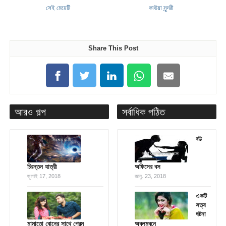
সেই মেয়েটি
কাউয়া সুন্দরী
Share This Post
আরও গল্প
সর্বাধিক পঠিত
বউ
চিরন্তন যাত্রী
অফিসের বস
জুলাই 17, 2018
জানু. 23, 2018
একটি
সত্য
ঘটনা
মামাতো বোনের সাথে প্রেম
অবলম্বনে