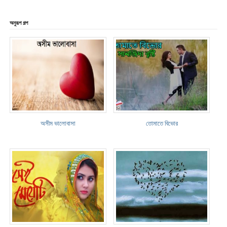
অনুরূপ গল্প
অসীম ভালোবাসা
তোমাতে বিভোর