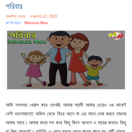
পরিবার
প্রকাশিত হয়েছে : ফেব্রুয়ারি 12, 2020
গল্প লিখেছেন :
Mansura Mou
আমি সবসময় খেয়াল করে দেখেছি আমার স্বামী আমার চেয়েও ওর মাকেই
বেশী ভালোবাসে!! অফিস থেকে ফিরে আগে মা এর সাথে দেখা করবে তারপর
আমার সাথে। আমার জন্য শখ করে কিছু কিনে আনলে ও মায়ের জন্যও কিছু
না কিছু আনবেই। ডাইনিং এ খেতে বসলে আগে মায়ের পাতে বড় পেটি তুলবে,