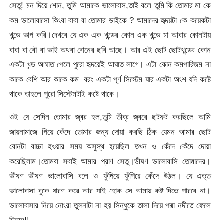
সেতু! মন দিয়ে শোন, তুমি আমাকে ভালোবাস,তাই বলে তুমি কি তোমার মা কে
কম ভালোবাসো কিংবা বাবা বা তোমার ভাইকে ? আমাদের হৃদয়টা কে কয়েকটা
খন্ডে ভাগ করি।দেখবে যে এক এক খন্ডের কোন এক খন্ডে মা আবার কোনটায়
বাবা বা বৌ বা ভাই অথবা বোনের ছবি আছে। আর এই ছোট ছোটখন্ডের কোন
একটা খন্ড আঘাত পেলে পুরো হৃদয়েই আঘাত লাগে। এটা কোন কমপারিজম না
কাকে বেশি আর কাকে কম।বরং একটা পূর্ণ সিস্টেম যার একটা অংশ যদি কষ্টে
থাকে তাহলে পুরো সিস্টেমটাই কষ্টে থাকে।
ওই যে সেদিন তোমার জ্বর হল,তুমি তীব্র জ্বরে ছটফট করছিলে আমি
জায়নামাজে গিয়ে কেঁদে তোমার জন্য দোয়া করছি ঠিক যেমন আমার ছোট
বোনটা বাচ্চা হওয়ার সময় অসুস্থ হয়েছিল তখন ও কেঁদে কেঁদে দোয়া
করেছিলাম।তোমরা সবাই আমার প্রাণ সেতু।ভীষণ ভালোবাসি তোমাদের।
ভীষণ ভীষণ ভালোবাসি বলে ও ফুঁপিয়ে ফুঁপিয়ে কেঁদে উঠল। যে এত্ত
ভালোবাসা বুকে ধারণ করে আর যাই হোক সে আমায় কষ্ট দিতে পারবে না।
ভালোবাসার নিয়ে নোংরা তুলনাটা না হয় সিন্ধুকে তালা দিয়ে পদ্মা নদীতে ফেলে