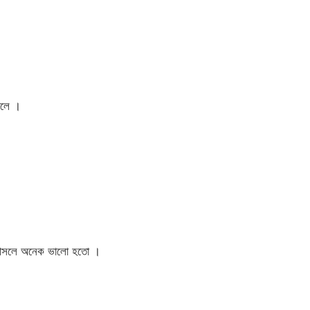
িলে ।
ি আসলে অনেক ভালো হতো ।