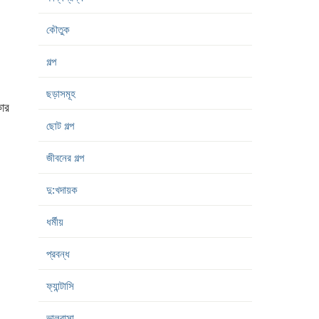
কৌতুক
গল্প
ছড়াসমূহ
ার
ছোট গল্প
জীবনের গল্প
দু:খদায়ক
ধর্মীয়
প্রবন্ধ
ফ্যান্টাসি
ভালবাসা