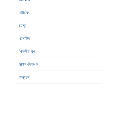
ভৌতিক
রহস্য
রোমান্টিক
শিক্ষনীয় গল্প
সাইন্স-ফিকশন
হাস্যরস