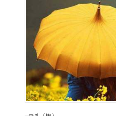
—হ্যালো । ( মিম )