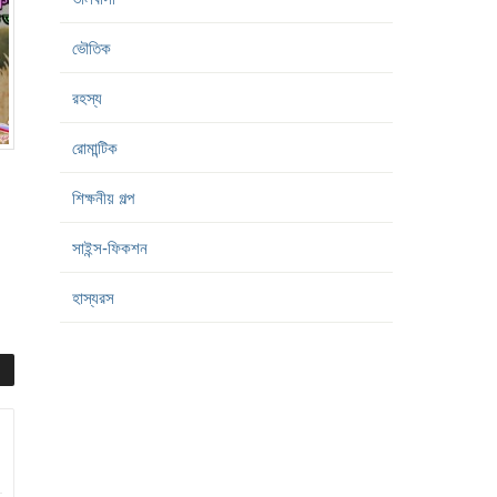
ভৌতিক
রহস্য
রোমান্টিক
শিক্ষনীয় গল্প
সাইন্স-ফিকশন
হাস্যরস