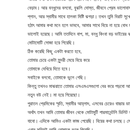
বেড়াব। আর বন্ধুদের বলবো, বুঝলি দোস্ত, জীবনে প্রেম ভালোবাসা
প্লান, আর স্বামীর সাথে হালকা মিষ্টি ঝগড়া। তখন তুমি বিরাট সুখে
হঠাৎ আমার কথা মনে হলে ভাববে, আমার সাথে বিয়ে না হয়ে বোধ হ
ভালোই হয়েছে। আমি ততদিনে বাপ, মা, বন্ধু কিংবা বড় ভাইয়ের ঝা
মোটামোটি সোজা হয়ে গিয়েছি।
ঠিক করেছি কিছু একটা করতে হবে,
তোমার চেয়ে একটা সুন্দরী মেয়ে বিয়ে করে
তোমাকে দেখিয়ে দিতে হবে।
সবাইকে বলবো, তোমাকে ভুলে গেছি।
কিন্তু তখনও মাঝরাতে তোমার এসএমএসগুলো বের করে পড়বো আর দ
নতুন বউ নেই। মা হয়ে গিয়েছো।
পুরাতন প্রেমিকের স্মৃতি, স্বামীর আহ্লাদ, এসবের চেয়েও বাচ্চার ড
অর্থাৎ তখন আমি তোমার জীবন থেকে মোটামুটি পারমানেন্টলি ডিলিট হ
যাবো। এদিকে আমিও একটা কাজ পেয়েছি। বিয়ের কথা চলছে। মেয
এবার সত্যিই আমি তোমাকে ভুলে গিয়েছি।