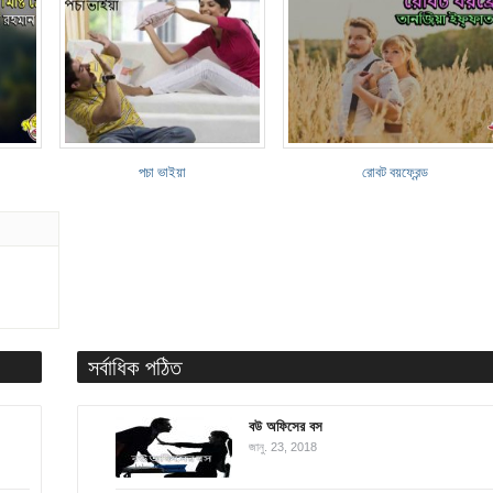
পচা ভাইয়া
রোবট বয়ফ্রেন্ড
সর্বাধিক পঠিত
বউ অফিসের বস
জানু. 23, 2018