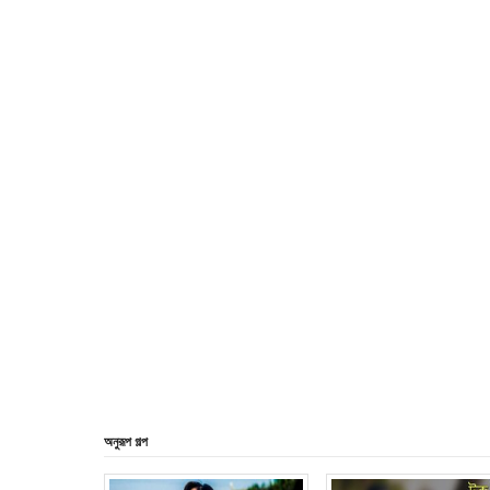
অনুরূপ গল্প