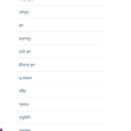
কৌতুক
গল্প
ছড়াসমূহ
ছোট গল্প
জীবনের গল্প
দু:খদায়ক
ধর্মীয়
প্রবন্ধ
ফ্যান্টাসি
ভালবাসা