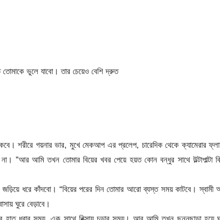
 তোমাকে ভুলে যাবো। তার চেয়েও বেশি দ্রুত
াকবে। শরীরে গয়নার ভার, মুখে মেকআপ এর প্রলেপ, চারেদিক থেকে ক্যামেরার ফ্ল
। ”আর আমি তখন তোমার বিয়ের খবর পেয়ে হয়ত কোন বন্ধুর সাথে উল্টাপাল্টা ক
ে জড়িয়ে ধরে কাঁদবো। “বিয়ের পরের দিন তোমার আরো ব্যস্ত সময় কাটবে। স্বামী
াসায় ঘুরে বেড়াবে।
াত ধরার সময়, এক সাথে রিক্সায় চড়ার সময়। আর আমি তখন ছন্নছাড়া হয়ে ঘ