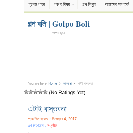
প্রথম পাতা
গল্পের বিষয়
গল্প লিখুন
আমাদের সম্পর্কে
গল্প বলি | Golpo Boli
গল্পের ভুবন
You are here:
Home
ভালবাসা
এটাই বাস্তবতা
(No Ratings Yet)
এটাই বাস্তবতা
প্রকাশিত হয়েছে : ডিসেম্বর 4, 2017
গল্প লিখেছেন :
সংগৃহীত