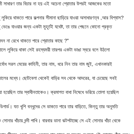
নী সাধারণ তার বিচার না হয় এই অচেনা শ্রোতার উপরই আজকের মতো
 লুকিয়ে থাকতে পারে কল্পনার সীমানা ছাড়িয়ে যাওয়া অসাধারণত্ব ,আর বিশ্বাস?
ভেঙে যাওয়ার জন্য একটা মুহূর্তই যথেষ্ট, তা তার পেছনে কোনো প্রকৃত
েদন না রেখে থাকতে পারে শ্রোতার কাছে ?”
রালে লুকিয়ে থাকা সেই রহস্যময়ী তারপর একটা ভাঙা স্বরে বলে উঠলো
্বোধ সরল মেয়ের কাহিনী, তার নাম, ধরে নিন তার নাম জুই, এখানকারই
জালের মধ্যে। ছোটবেলা থেকেই বাড়ির সব থেকে আদরের, যা চেয়েছে সবই
ওয়া হয়েছিল তার স্বাধীনতাকেও। ক্রমাগত বাধা নিষেধে ভরিয়ে তোলা হয়েছিল
গার্ড। যত খুশি বন্ধুদের সে ডাকতে পারে তার বাড়িতে, কিন্তু তার অনুমতি
োনার খাঁচায় বন্দী পাখি। বারবার ডানা ঝটপটাচ্ছে সে এই সোনার খাঁচা থেকে