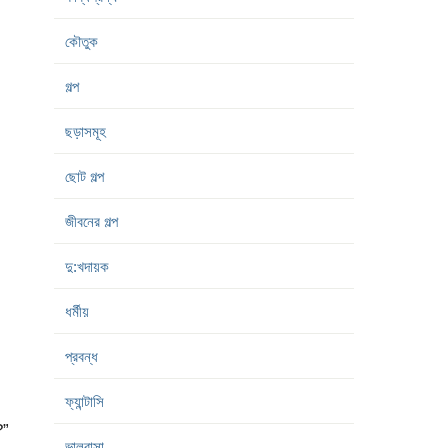
কৌতুক
গল্প
ছড়াসমূহ
ছোট গল্প
জীবনের গল্প
দু:খদায়ক
ধর্মীয়
প্রবন্ধ
ফ্যান্টাসি
?”
ভালবাসা