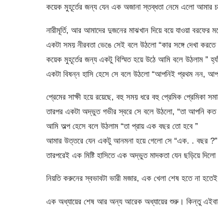
কয়েক মুহূর্তের জন্য যেন এক অজানা স্তব্ধতা নেমে এলো আমার 
নারীমূর্তি, আর আমাদের দুজনের মাঝখান দিয়ে বয়ে যাওয়া বরফের মত
একটা সময় নীরবতা ভেঙে সেই বলে উঠলো “কার সঙ্গে দেখা করতে 
কয়েক মুহূর্তের জন্য একটু বিস্মিত হয়ে উঠে আমি বলে উঠলাম ” হ্
একটা বিষন্ন হাসি হেসে সে বলে উঠলো “আপনিই প্রথম নন, 
প্রেমের সাক্ষী হয়ে রয়েছে, বহু সময় ধরে বহু প্রেমিক প্রেমিকা সমা
তারপর একটা অদ্ভুত গভীর স্বরে সে বলে উঠলো, “তা আপনি কত 
আমি অল্প হেসে বলে উঠলাম “তা প্রায় এক বছর তো হবে ”
আমার উত্তরে যেন একটু আনমনা হয়ে গেলো সে “এক. . বছর ?”
তারপরেই এক মিষ্টি হাসিতে এক অদ্ভুত মাদকতা যেন ছড়িয়ে দিলো স
নিয়তি করুনের স্বভাবটা ভারী মজার, এক খেলা শেষ হতে না হতেই
এক অধ্যায়ের শেষ আর অন্য আরেক অধ্যায়ের শুরু। কিন্তু এইবা