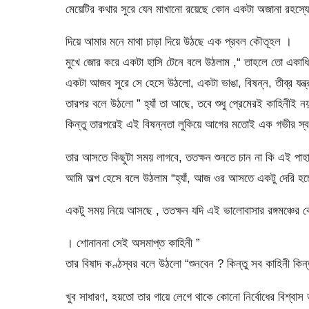
মেয়েটির কথার সুরে যেন মাখানো রয়েছে কোন একটা অজানা রহস্যে
দিয়ে আমার মনে মাথা চাড়া দিয়ে উঠছে এক প্রবল কৌতূহল ।
মুখে জোর করে একটা হাসি টেনে বলে উঠলাম ,“ তাহলে তো একাধি
একটা আজব সুরে সে হেসে উঠলো, একটা ভাঙা, বিষন্ন, তীব্র যন্ত
তারপর বলে উঠলো ” হ্যাঁ তা আছে, তবে শুধু প্রেমেরই কাহিনীই ন
কিন্তু তারপরেই এই বিষন্নতা লুকিয়ে আগের মতোই এক গভীর 
তার আসতে কিছুটা সময় লাগবে, ততক্ষন শুনতে চান না কি এই পাহা
আমি অল্প হেসে বলে উঠলাম “হ্যাঁ, আজ ওর আসতে একটু দেরি 
একটু সময় নিয়ে আসছে , ততক্ষন যদি এই ভালোবাসার রঙ্গমঞ্চের
। শোনাননা সেই অসমাপ্ত কাহিনী ”
তার বিষাদ কণ্ঠস্বর বলে উঠলো “শুনবেন ? কিন্তু সব কাহিনী কিন
খুব সাধারণ, হয়তো তার গায়ে লেগে থাকে কোনো নির্বোধের বিশ্বাস