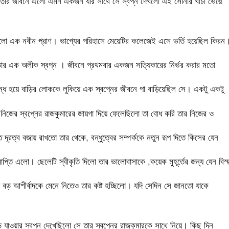
 তার জীবনে এলো এমন একজন যার সাথে সে স্বপ্ন দেখলো এই সোনার খাঁচা ভেঙে
আনলো এক নবীন প্রাণ। ভাগ্যের পরিহাসে মেয়েটির কলেজেই এসে ভর্তি হয়েছিল কিরন
ওড়ার এক অলীক স্বপ্ন । জীবনে প্রথমবার একজন সত্যিকারের নির্ভর করার মতো
ন্ধ হয়ে বাড়ির লোককে লুকিয়ে এক স্বপ্নের জীবনে পা বাড়িয়েছিল সে। একটু একটু
 নিজের স্বপ্নের রাজকুমারের জায়গা দিয়ে ফেলেছিলো তা বোধ করি তার নিজের ও
দূরত্ব বজায় রাখতো তার থেকে, বন্ধুত্বের সম্পর্ককে নতুন রূপ দিতে কিসের যেন
প্তি এলো। ছেলেটি স্বীকৃতি দিলো তার ভালোবাসাকে ,কয়েক মুহূর্তের জন্য যেন বিস্
বড় আশীর্বাদকে মেনে নিতেও তার কষ্ট হচ্ছিলো। যদি সেদিন সে জানতো যাকে
ে যাওয়ার স্বপ্ন দেখেছিলো সে তার স্বপ্নের রাজকুমারকে সাথে নিয়ে। কিছু দিন