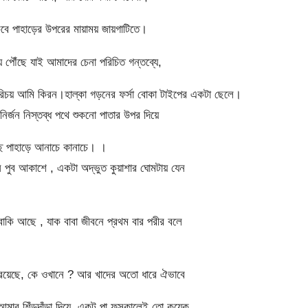
াকবে পাহাড়ের উপরের মায়াময় জায়গাটিতে।
পৌঁছে যাই আমাদের চেনা পরিচিত গন্তব্যে,
িচয় আমি কিরন।হাল্কা গড়নের ফর্সা বোকা টাইপের একটা ছেলে।
র্জন নিস্তব্ধ পথে শুকনো পাতার উপর দিয়ে
চ্ছে পাহাড়ে আনাচে কানাচে। ।
নি পুব আকাশে , একটা অদ্ভুত কুয়াশার ঘোমটায় যেন
াকি আছে , যাক বাবা জীবনে প্রথম বার পরীর বলে
িয়ে রয়েছে, কে ওখানে ? আর খাদের অতো ধারে ঐভাবে
আমার শিঁড়দাঁড়া দিয়ে ,একটু পা ফসকালেই তো কয়েক