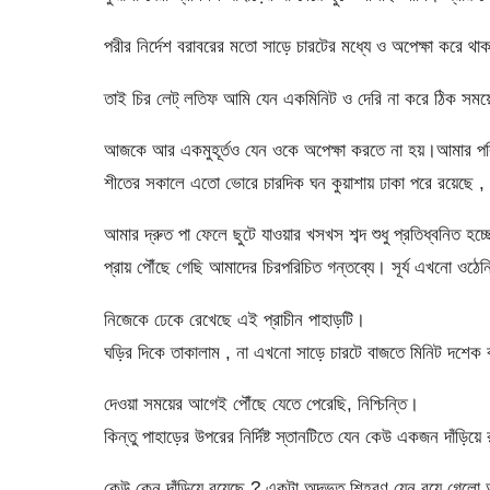
পরীর নির্দেশ বরাবরের মতো সাড়ে চারটের মধ্যে ও অপেক্ষা করে থ
তাই চির লেট্ লতিফ আমি যেন একমিনিট ও দেরি না করে ঠিক সময়ে 
আজকে আর একমুহূর্তও যেন ওকে অপেক্ষা করতে না হয়।আমার পর
শীতের সকালে এতো ভোরে চারদিক ঘন কুয়াশায় ঢাকা পরে রয়েছে , নি
আমার দ্রুত পা ফেলে ছুটে যাওয়ার খসখস শব্দ শুধু প্রতিধ্বনিত হ
প্রায় পৌঁছে গেছি আমাদের চিরপরিচিত গন্তব্যে। সূর্য এখনো ওঠে
নিজেকে ঢেকে রেখেছে এই প্রাচীন পাহাড়টি।
ঘড়ির দিকে তাকালাম , না এখনো সাড়ে চারটে বাজতে মিনিট দশেক ব
দেওয়া সময়ের আগেই পৌঁছে যেতে পেরেছি, নিশ্চিন্তি।
কিন্তু পাহাড়ের উপরের নির্দিষ্ট স্তানটিতে যেন কেউ একজন দাঁড়
কেউ কেন দাঁড়িয়ে রয়েছে ? একটা অদ্ভুত শিহরণ যেন বয়ে গেলো 