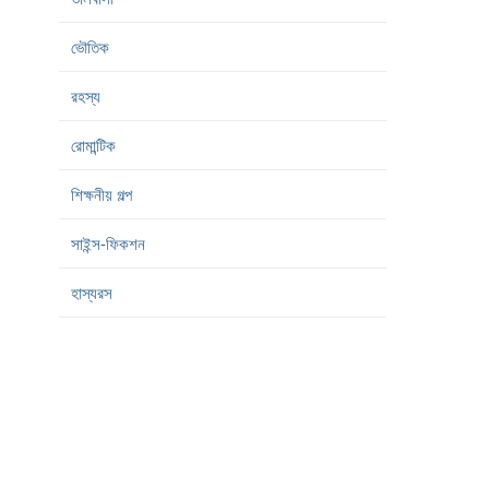
ভৌতিক
রহস্য
রোমান্টিক
শিক্ষনীয় গল্প
সাইন্স-ফিকশন
হাস্যরস