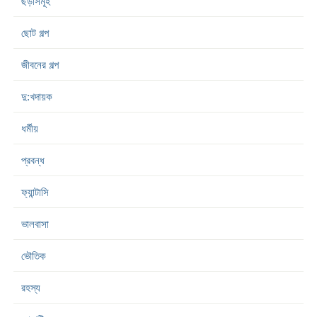
ছড়াসমূহ
ছোট গল্প
জীবনের গল্প
দু:খদায়ক
ধর্মীয়
প্রবন্ধ
ফ্যান্টাসি
ভালবাসা
ভৌতিক
রহস্য