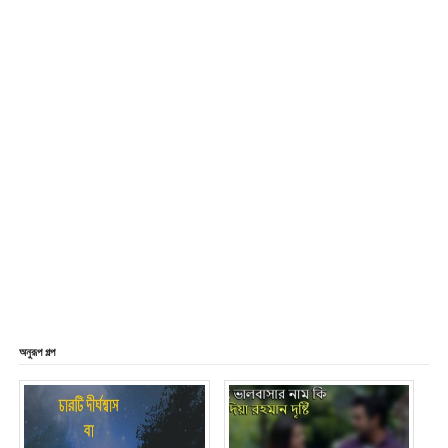
অনুরূপ গল্প