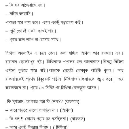
– কি সব আজেবাজে বল।
– সত্যি বলতাসি।
-আচ্ছা পরে কথা হবে। এখন একটু পড়ালেখা করি।
– তুমি তো ঐ একটা কাজই পার।
– ধ্যাত ভাল লাগে না তোমার সাথে।
মিথিলা অফলাইন এ চলে গেল। কথা হচ্ছিল মিথিলা আর রাফসান এর।
রাফসান ছেলেটাখুব দুষ্ট। মিথিলাকে পাগলের মত ভালোবাসে।কিন্তু মিথিলা
এখনো বুঝতে পারে নাই।আজকে মেয়েটা ফেসবুক আইডি খুলল। আর
রাফসানকেই প্রথম রিকুয়েস্ট পাঠাল।মিথিলাও রাফসানকে পছন্দ করে। তবে
ভালোবাসে না। প্রায় ৩০ মিনিট পর মিথিলা ফেসবুকে আসল।
-কি ম্যাডাম, আপনার পড়া কি শেষ?? (রাফসান)
– আরে পড়তে ভালো লাগছিল না। (মিথিলা)
– কি বল!!! তোমার পড়ায় মন বসছিলনা। (রাফসান)
– আরে একটু বিশ্রাম নিলাম। ( মিথিলা)