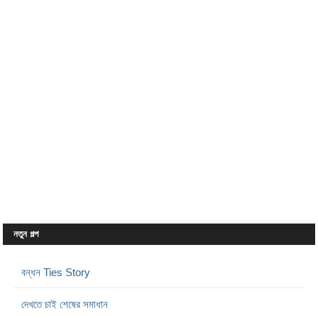
নতুন গল্প
বন্ধন Ties Story
দেখতে চাই শেষের সমাধান