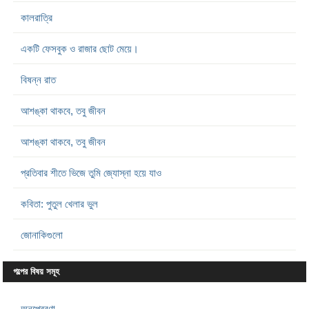
কালরাত্রি
একটি ফেসবুক ও রাজার ছোট মেয়ে।
বিষন্ন রাত
আশঙ্কা থাকবে, তবু জীবন
আশঙ্কা থাকবে, তবু জীবন
প্রতিবার শীতে ভিজে তুমি জ্যোস্না হয়ে যাও
কবিতা: পুতুল খেলার ভুল
জোনাকিগুলো
গল্পের বিষয় সমূহ
অনুপ্রেরণা