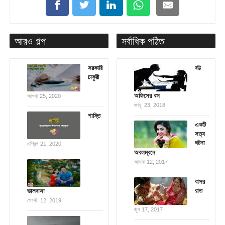
আরও গল্প
সর্বাধিক পঠিত
সরকারি
বউ
চাকুরী
অফিসের বস
আগস্ট 25, 2020
জানু. 23, 2018
শাস্তি
একটি
সত্য
ঘটনা
এপ্রিল 21, 2020
অবলম্বনে
আগস্ট 12, 2017
বাসর
রাত
ভালবাসা
সেপ্টে. 12, 2019
জুন 17, 2017