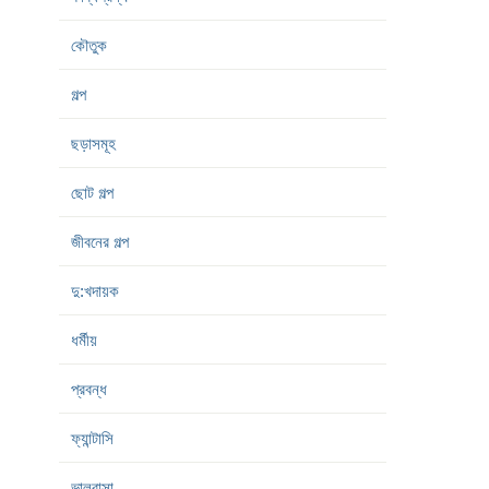
কৌতুক
গল্প
ছড়াসমূহ
ছোট গল্প
জীবনের গল্প
দু:খদায়ক
ধর্মীয়
প্রবন্ধ
ফ্যান্টাসি
ভালবাসা