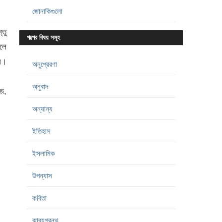
জোনাকিগুলো
্তু
গল্পের বিষয় সমূহ
ালে
সে।
অনুপ্রেরণা
অনুবাদ
আজ,
অন্যান্য
ইতিহাস
ইসলামিক
উপন্যাস
কবিতা
কাব্যগ্রন্থ