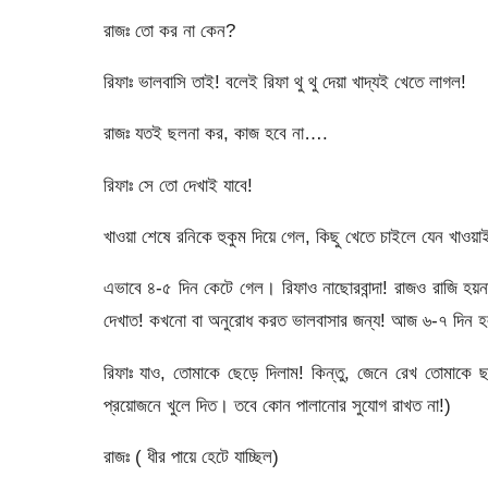
রাজঃ তো কর না কেন?
রিফাঃ ভালবাসি তাই! বলেই রিফা থু থু দেয়া খাদ্যই খেতে লাগল!
রাজঃ যতই ছলনা কর, কাজ হবে না….
রিফাঃ সে তো দেখাই যাবে!
খাওয়া শেষে রনিকে হুকুম দিয়ে গেল, কিছু খেতে চাইলে যেন খাওয়া
এভাবে ৪-৫ দিন কেটে গেল। রিফাও নাছোরবান্দা! রাজও রাজি
দেখাত! কখনো বা অনুরোধ করত ভালবাসার জন্য! আজ ৬-৭ দিন 
রিফাঃ যাও, তোমাকে ছেড়ে দিলাম! কিন্তু, জেনে রেখ তোমাকে ছ
প্রয়োজনে খুলে দিত। তবে কোন পালানোর সুযোগ রাখত না!)
রাজঃ ( ধীর পায়ে হেটে যাচ্ছিল)