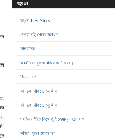
নতুন গল্প
বন্ধন Ties Story
দেখতে চাই শেষের সমাধান
্ত
কালরাত্রি
একটি ফেসবুক ও রাজার ছোট মেয়ে।
তের
বিষন্ন রাত
আশঙ্কা থাকবে, তবু জীবন
তে,
আশঙ্কা থাকবে, তবু জীবন
রাজ
দর,
প্রতিবার শীতে ভিজে তুমি জ্যোস্না হয়ে যাও
া!!
কবিতা: পুতুল খেলার ভুল
ঝতে