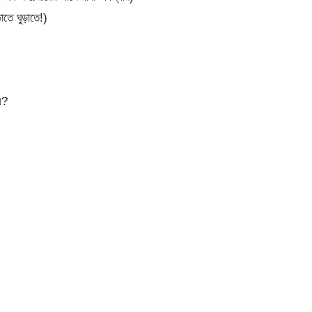
তে ঘুড়াতে!)
ন?