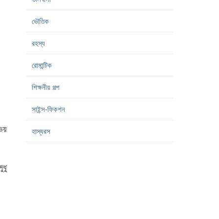
ভৌতিক
রহস্য
রোমান্টিক
শিক্ষনীয় গল্প
সাইন্স-ফিকশন
ভয়
হাস্যরস
ুধু