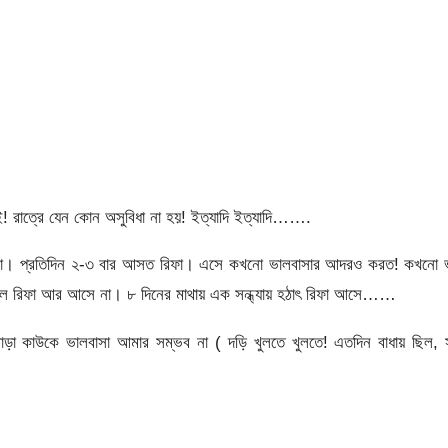
ই! রাত্রে যেন কোন অসুবিধা না হয়! ইত্যাদি ইত্যাদি…….
 হয়না। প্রতিদিন ২-৩ বার আসত রিফা। এসে কখনো ভালবাসার আদরও করত! কখনো 
হল রিফা আর আসে না। ৮ দিনের মাথায় এক সন্ধ্যায় হঠাৎ রিফা আসে……
াড়া কাউকে ভালবাসা আমার সম্ভব না ( দড়ি খুলতে খুলতে! এতদিন বাধায় ছিল, স