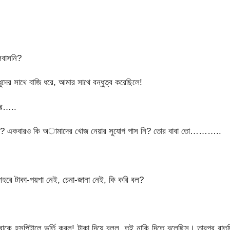
লবাসনি?
ুদের সাথে বাজি ধরে, আমার সাথে বন্ধুত্ব করেছিলে!
পরে…..
স কেন? একবারও কি অামাদের খোজ নেয়ার সুযোগ পাস নি? তোর বাবা তো………..
 শহরে টাকা-পয়শা নেই, চেনা-জানা নেই, কি করি বল?
কে হসপিটালে ভর্তি করল! টাকা দিয়ে বলল, তুই নাকি দিতে বলেছিস। তারপর রাত