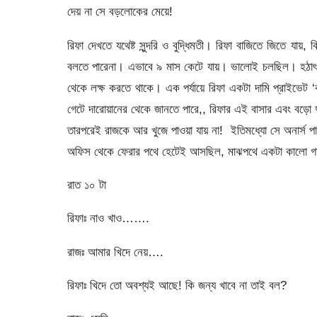
দেয় না সে বড়লোকের মেয়ে!
রিফা দেখতে যথেষ্ট সুন্দরি ও বুদ্ধিমতী। রিফা বাজিতে জিতে যা
বলতে পারেনা। এভাবে ৯ মাস কেটে যায়। ভালোই চলছিল। হঠাৎ এক
থেকে লক্ষ করতে থাকে। এক পর্যায়ে রিফা একটা দামি প্রাইভেট ‘
গেটে দারোয়ানের থেকে জানতে পারে,, রিফার এই বাসার এবং বড়ো দুটি
তারপরেই রাজকে আর খুজে পাওয়া যায় না! ইতিমধ্যো সে অনার্স 
অফিস থেকে ফেরার পথে হেটেই আসছিল, মাঝপথে একটা কালো গাড়ি
রাত ১০ টা
রিফাঃ নাও খাও…….
রাজঃ আমার খিদে নেয়….
রিফাঃ খিদে তো অবশ্যই আছে! কি জন্য খাবে না তাই বল?