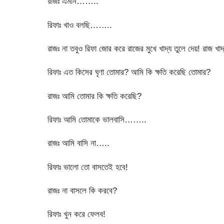
রাজঃ এমনি……..
রিফাঃ খাও বলছি……..
রাজঃ না তবুও রিফা জোর করে রাজের মুখে খাদ্য তুলে দেয়! রাজ খাদ্
রিফাঃ এত কিসের ঘৃণা তোমার? আমি কি ক্ষতি করেছি তোমার?
রাজঃ আমি তোমার কি ক্ষতি করেছি?
রিফাঃ আমি তোমাকে ভালবাসি……..
রাজঃ আমি বাসি না…..
রিফাঃ ভালো তো বাসতেই হবে!
রাজঃ না বাসলে কি করবে?
রিফাঃ খুন করে ফেলব!