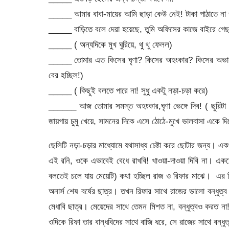
_____ আমার বাবা-মায়ের আমি ছাড়া কেউ নেই! টাকা পাঠাতে না 
_____ বাড়িতে বলে দেয়া হয়েছে, তুমি অফিসের কাজে বাইরে গেছ
_____ ( অন্যদিকে মুখ ঘুরিয়ে, থু থু ফেলল)
_____ তোমার এত কিসের ঘৃণা? কিসের অহংকার? কিসের অভাব আ
বের হচ্ছিল!)
_____ ( কিছুই বলতে পারে না! সুধু একটু নড়া-চড়া করে)
______ আজ তোমার সমস্ত অহংকার,ঘৃণা ভেঙ্গে দিব! ( ছুরিটা 
জায়গায় চুমু খেয়ে, সামনের দিকে এসে ঠোঠে-মুখে ভালবাসা একে দ
ছেলিটি নড়া-চড়ার মাধ্যোমে যথাসাধ্য চেষ্টা করে ছোটার জন্য। একপর
এই রনি, ওকে এভাবেই বেধে রাখবি! খাওয়া-দাওয়া দিবি না। একফ
বলতেই চলে যায় মেয়েটি) কথা হচ্ছিল রাজ ও রিফার মাঝে। এর 
অনার্স শেষ বর্ষের ছাত্র। তখন রিফার সাথে রাজের ভালো বন্ধুত্ব
মেধাবি ছাত্র। মেয়েদের সাথে তেমন মিশত না, বন্ধুত্বও করত 
ওদিকে রিফা তার বান্ধবিদের সাথে বাজি ধরে, সে রাজের সাথে বন